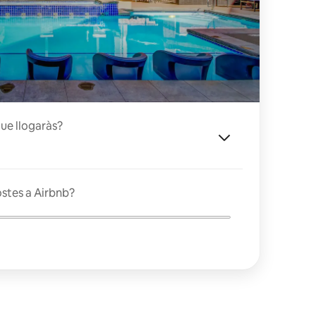
que llogaràs?
ostes a Airbnb?