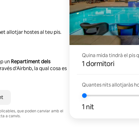
et allotjar hostes al teu pis.
Quina mida tindrà el pis 
ep un
Repartiment dels
1 dormitori
avés d'Airbnb, la qual cosa es
Quantes nits allotjaràs h
nt
1 nit
s aplicables, que poden canviar amb el
cta a canvis.