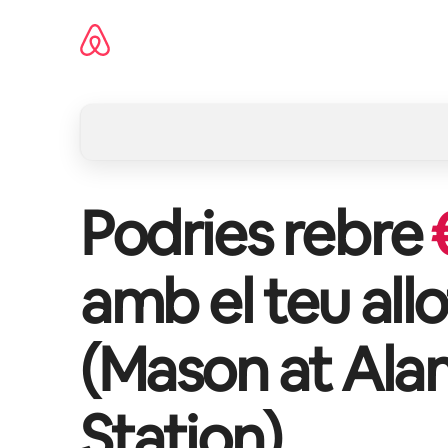
Salta
Podries rebre
amb el teu all
(
Mason at Al
Station
)