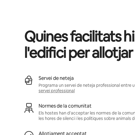
Els teus possibles ingressos són €565 al mes.
Quines facilitats hi
l'edifici per allotj
Servei de neteja
Programa un servei de neteja professional entre u
servei professional
Normes de la comunitat
Els hostes han d'acceptar les normes de la comunit
les hores de silenci i les polítiques sobre animals
Allotjament acceptat