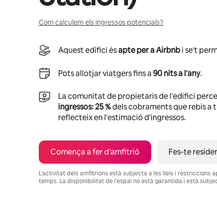
Com calculem els ingressos potencials?
Aquest edifici és
apte per a Airbnb
i se't perm
Pots allotjar viatgers fins a
90 nits a l'any
.
La comunitat de propietaris de l'edifici perc
ingressos: 25 %
dels cobraments que rebis a tr
reflecteix en l'estimació d'ingressos.
Comença a fer d'amfitrió
Fes-te reside
L'activitat dels amfitrions està subjecta a les lleis i restriccion
temps. La disponibilitat de l'espai no està garantida i està subje