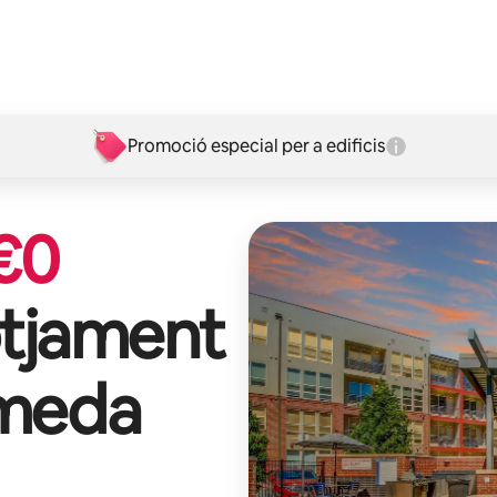
Promoció especial per a edificis
€
0
otjament
ameda