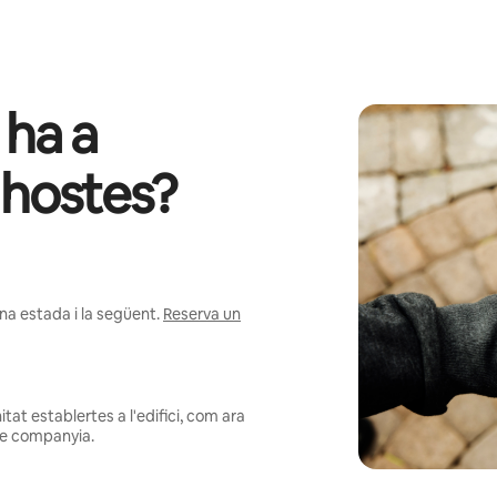
 ha a
ar hostes?
na estada i la següent.
Reserva un
at establertes a l'edifici, com ara
 de companyia.