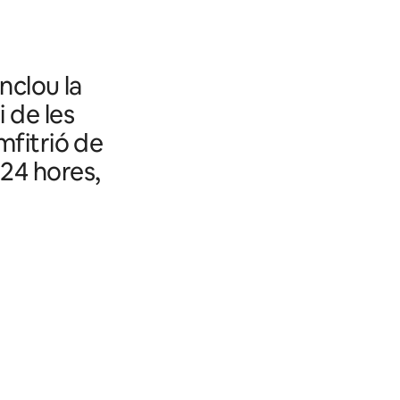
nclou la
i de les
mfitrió de
 24 hores,