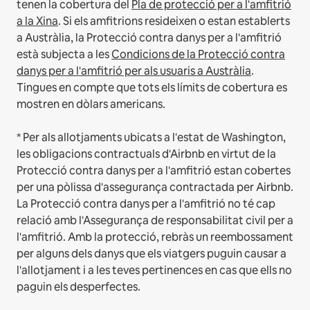
tenen la cobertura del
Pla de protecció per a l'amfitrió
a la Xina
.
Si els amfitrions resideixen o estan establerts
a Austràlia, la Protecció contra danys per a l'amfitrió
està subjecta a les
Condicions de la Protecció contra
danys per a l'amfitrió per als usuaris a Austràlia
.
Tingues en compte que tots els límits de cobertura es
mostren en dòlars americans.
* Per als allotjaments ubicats a l'estat de Washington,
les obligacions contractuals d'Airbnb en virtut de la
Protecció contra danys per a l'amfitrió estan cobertes
per una pòlissa d'assegurança contractada per Airbnb.
La Protecció contra danys per a l'amfitrió no té cap
relació amb l'Assegurança de responsabilitat civil per a
l'amfitrió. Amb la protecció, rebràs un reembossament
per alguns dels danys que els viatgers puguin causar a
l'allotjament i a les teves pertinences en cas que ells no
paguin els desperfectes.