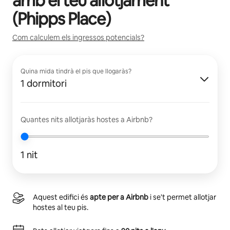
amb el teu allotjament
(
Phipps Place
)
Com calculem els ingressos potencials?
Quina mida tindrà el pis que llogaràs?
1 dormitori
Quantes nits allotjaràs hostes a Airbnb?
1 nit
Aquest edifici és
apte per a Airbnb
i se't permet allotjar
hostes al teu pis.