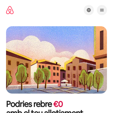
Salta
Podries rebre
€
0