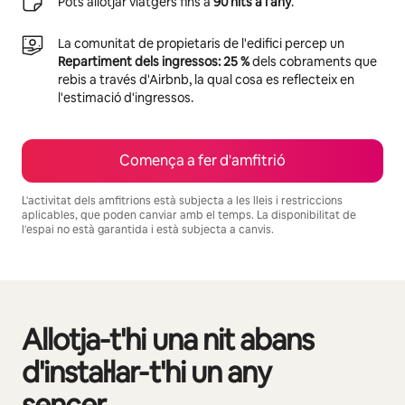
Pots allotjar viatgers fins a
90 nits a l'any
.
La comunitat de propietaris de l'edifici percep un
Repartiment dels ingressos: 25 %
dels cobraments que
rebis a través d'Airbnb, la qual cosa es reflecteix en
l'estimació d'ingressos.
Comença a fer d'amfitrió
L'activitat dels amfitrions està subjecta a les lleis i restriccions
aplicables, que poden canviar amb el temps. La disponibilitat de
l'espai no està garantida i està subjecta a canvis.
Els teus possibles ingressos són €723 al mes.
Allotja-t'hi una nit abans
Et mostrem 0 elements (en total, n'hi ha 0)
d'instal·lar-t'hi un any
sencer