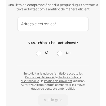
Una llista de comprovació senzilla perquè duguis a terme la
teva activitat com a amfitrió de manera eficient
Adreça electrònica*
Vius a Phipps Place actualment?
Sí
No
En sol·licitar la guia de l'amfitrió, accepto les
Condicions del servei
, la
Política contra la
discriminació
i la
Política de privacitat
d'Airbnb.
Autoritzo Airbnb perquè comparteixi les meves
dades de contacte amb l'edifici.
Vull la guia