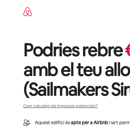
Salta
Podries rebre
amb el teu all
(
Sailmakers Si
Com calculem els ingressos potencials?
Aquest edifici és
apte per a Airbnb
i se't perm