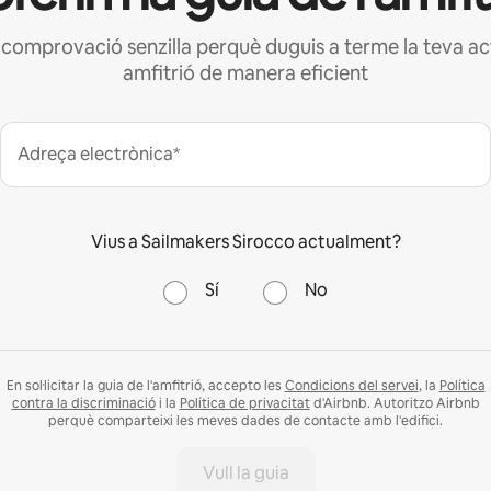
e comprovació senzilla perquè duguis a terme la teva ac
amfitrió de manera eficient
Adreça electrònica*
Vius a Sailmakers Sirocco actualment?
Sí
No
En sol·licitar la guia de l'amfitrió, accepto les
Condicions del servei
, la
Política
contra la discriminació
i la
Política de privacitat
d'Airbnb. Autoritzo Airbnb
perquè comparteixi les meves dades de contacte amb l'edifici.
Vull la guia