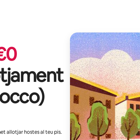
€
0
otjament
rocco
)
et allotjar hostes al teu pis.