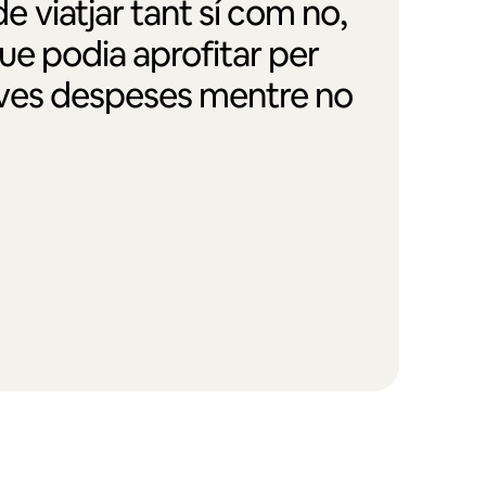
 viatjar tant sí com no,
ue podia aprofitar per
eves despeses mentre no