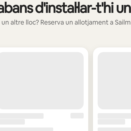
 abans d'instal·lar-t'hi 
a un altre lloc? Reserva un allotjament a Sail