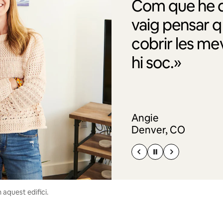
Com que he de
vaig pensar q
cobrir les m
hi soc.»
Angie
Denver, CO
 aquest edifici.