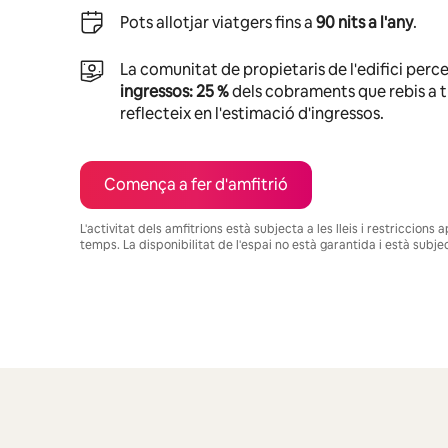
Pots allotjar viatgers fins a
90 nits a l'any
.
La comunitat de propietaris de l'edifici perc
ingressos: 25 %
dels cobraments que rebis a tr
reflecteix en l'estimació d'ingressos.
Comença a fer d'amfitrió
L'activitat dels amfitrions està subjecta a les lleis i restriccion
temps. La disponibilitat de l'espai no està garantida i està subje
Els teus possibles ingressos són €11725 al mes.