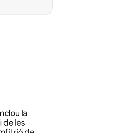
nclou la
i de les
mfitrió de