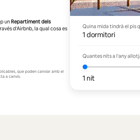
ep un
Repartiment dels
Quina mida tindrà el pis 
avés d'Airbnb, la qual cosa es
1 dormitori
Quantes nits a l'any allot
s aplicables, que poden canviar amb el
1 nit
cta a canvis.