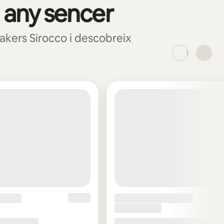
un any sencer
makers Sirocco i descobreix
_