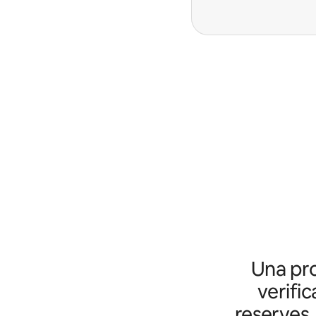
Una pro
verific
reserves,