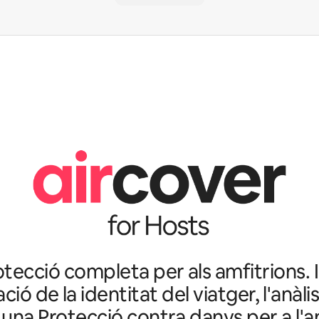
tecció completa per als amfitrions. I
ació de la identitat del viatger, l'anàlis
 una Protecció contra danys per a l'a