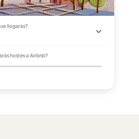
que llogaràs?
jaràs hostes a Airbnb?