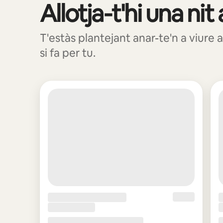
Allotja-t'hi una nit
Et mostrem 0 elements (en total, n'hi ha 0)
T'estàs plantejant anar-te'n a viure 
si fa per tu.