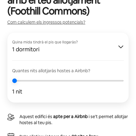
amb el teu allotjament
(
Foothill Commons
)
Com calculem els ingressos potencials?
Quina mida tindrà el pis que llogaràs?
1 dormitori
Quantes nits allotjaràs hostes a Airbnb?
1 nit
Aquest edifici és
apte per a Airbnb
i se't permet allotjar
hostes al teu pis.