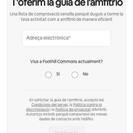
T'oferim la guia de l'amfitrió
Una llista de comprovació senzilla perquè duguis a terme la
teva activitat com a amfitrió de manera eficient
Adreça electrònica*
Vius a Foothill Commons actualment?
Sí
No
En sol·licitar la guia de l'amfitrió, accepto les
Condicions del servei
, la
Política contra la
discriminació
i la
Política de privacitat
d'Airbnb.
Autoritzo Airbnb perquè comparteixi les meves
dades de contacte amb l'edifici.