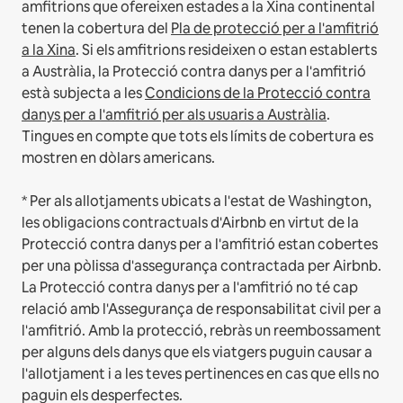
amfitrions que ofereixen estades a la Xina continental
tenen la cobertura del
Pla de protecció per a l'amfitrió
a la Xina
.
Si els amfitrions resideixen o estan establerts
a Austràlia, la Protecció contra danys per a l'amfitrió
està subjecta a les
Condicions de la Protecció contra
danys per a l'amfitrió per als usuaris a Austràlia
.
Tingues en compte que tots els límits de cobertura es
mostren en dòlars americans.
* Per als allotjaments ubicats a l'estat de Washington,
les obligacions contractuals d'Airbnb en virtut de la
Protecció contra danys per a l'amfitrió estan cobertes
per una pòlissa d'assegurança contractada per Airbnb.
La Protecció contra danys per a l'amfitrió no té cap
relació amb l'Assegurança de responsabilitat civil per a
l'amfitrió. Amb la protecció, rebràs un reembossament
per alguns dels danys que els viatgers puguin causar a
l'allotjament i a les teves pertinences en cas que ells no
paguin els desperfectes.