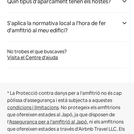
Quin tipus d'aparcament tenen els hostes?
S'aplica la normativa local a l'hora de fer
d'amfitrió al meu edifici?
No trobes el que buscaves?
Visita el Centre d'ajuda
* La Protecció contra danys per a l'amfitrió no és cap
pòlissa d'assegurança i està subjecta a aquestes
condicions i limitacions
.
No protegeix els amfitrions
que ofereixen estades al Japó, ja que disposen de
l'
Assegurança per a l'amfitrió al Japó
, ni els amfitrions
que ofereixen estades a través d'Airbnb Travel LLC.
Els