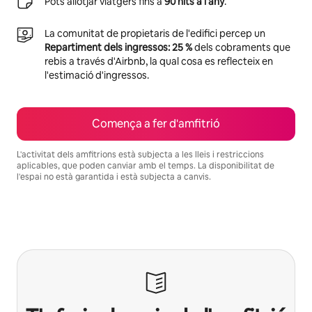
Pots allotjar viatgers fins a
90 nits a l'any
.
La comunitat de propietaris de l'edifici percep un
Repartiment dels ingressos: 25 %
dels cobraments que
rebis a través d'Airbnb, la qual cosa es reflecteix en
l'estimació d'ingressos.
Comença a fer d'amfitrió
L'activitat dels amfitrions està subjecta a les lleis i restriccions
aplicables, que poden canviar amb el temps. La disponibilitat de
l'espai no està garantida i està subjecta a canvis.
Els teus possibles ingressos són €685 al mes.