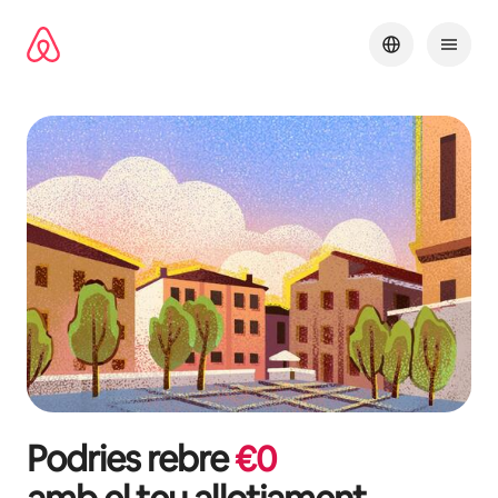
Salta
Podries rebre
€
0