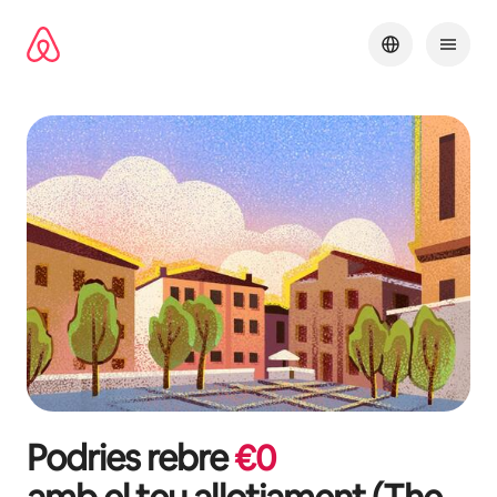
Salta
Podries rebre
€
0