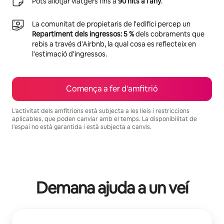
Pots allotjar viatgers fins a
90 nits a l'any
.
La comunitat de propietaris de l'edifici percep un
Repartiment dels ingressos: 5 %
dels cobraments que
rebis a través d'Airbnb, la qual cosa es reflecteix en
l'estimació d'ingressos.
Comença a fer d'amfitrió
L'activitat dels amfitrions està subjecta a les lleis i restriccions
aplicables, que poden canviar amb el temps. La disponibilitat de
l'espai no està garantida i està subjecta a canvis.
Els teus possibles ingressos són €896 al mes.
Demana ajuda a un veí