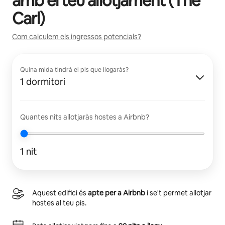
amb el teu allotjament (
The
Carl
)
Com calculem els ingressos potencials?
Quina mida tindrà el pis que llogaràs?
1 dormitori
Quantes nits allotjaràs hostes a Airbnb?
1 nit
Aquest edifici és
apte per a Airbnb
i se't permet allotjar
hostes al teu pis.