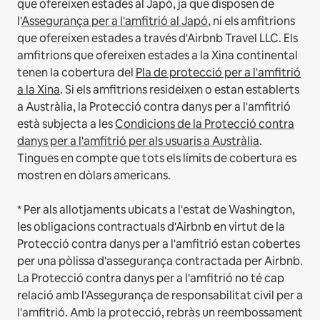
que ofereixen estades al Japó, ja que disposen de
l'
Assegurança per a l'amfitrió al Japó
, ni els amfitrions
que ofereixen estades a través d'Airbnb Travel LLC.
Els
amfitrions que ofereixen estades a la Xina continental
tenen la cobertura del
Pla de protecció per a l'amfitrió
a la Xina
.
Si els amfitrions resideixen o estan establerts
a Austràlia, la Protecció contra danys per a l'amfitrió
està subjecta a les
Condicions de la Protecció contra
danys per a l'amfitrió per als usuaris a Austràlia
.
Tingues en compte que tots els límits de cobertura es
mostren en dòlars americans.
* Per als allotjaments ubicats a l'estat de Washington,
les obligacions contractuals d'Airbnb en virtut de la
Protecció contra danys per a l'amfitrió estan cobertes
per una pòlissa d'assegurança contractada per Airbnb.
La Protecció contra danys per a l'amfitrió no té cap
relació amb l'Assegurança de responsabilitat civil per a
l'amfitrió. Amb la protecció, rebràs un reembossament