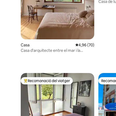
Casa de l
vistes al 
Casa
4,96 de puntuació mitja
4,96 (70)
Casa d'arquitecte entre el mar i la
muntanya
Recomanació del viatger
Recomana
Principals recomanacions dels viatgers
Recomana