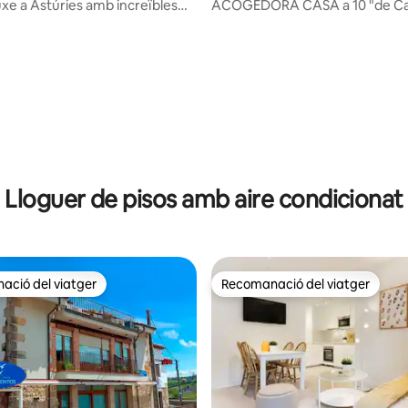
uxe a Astúries amb increïbles
ACOGEDORA CASA a 10 "de Ca
mar
Onís
na d'un total de 5; 70 avaluacions
Lloguer de pisos amb aire condicionat
ció del viatger
Recomanació del viatger
ció del viatger
Recomanació del viatger