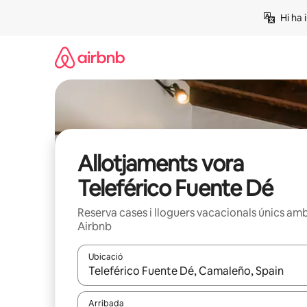
Salta
Hi ha 
Allotjaments vora
Teleférico Fuente Dé
Reserva cases i lloguers vacacionals únics am
Airbnb
Ubicació
Quan els resultats estiguin disponibles, podràs naveg
Arribada