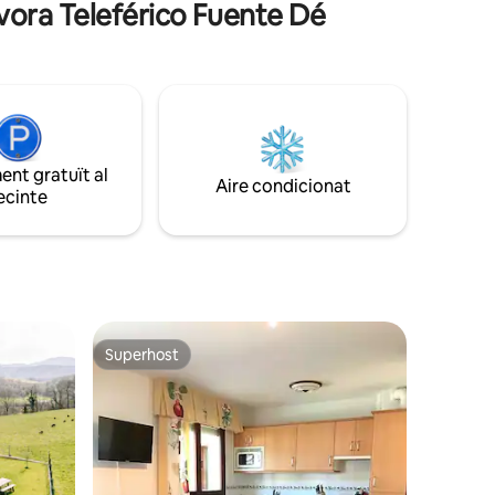
s vora Teleférico Fuente Dé
o en
perfecte per desconnectar i gaudir de la
natura!
nt gratuït al
Aire condicionat
ecinte
Superhost
Superhost