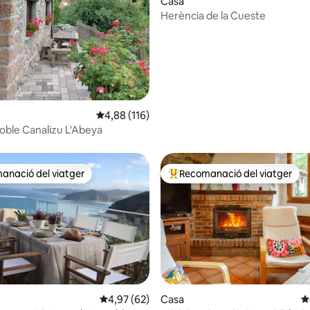
Casa
Herència de la Cueste
4,88 de puntuació mitjana d'un total de 5; 11
4,88 (116)
oble Canalizu L'Abeya
anació del viatger
Recomanació del viatger
ls recomanacions dels viatgers
Principals recomanacions dels 
4,97 de puntuació mitjana d'un total de 5; 62
4,97 (62)
Casa
4