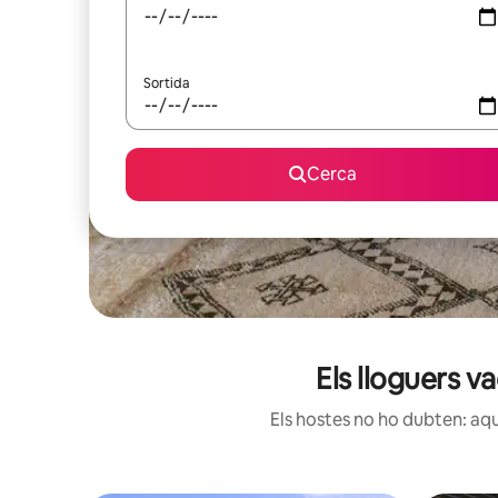
Sortida
Cerca
Els lloguers v
Els hostes no ho dubten: aqu