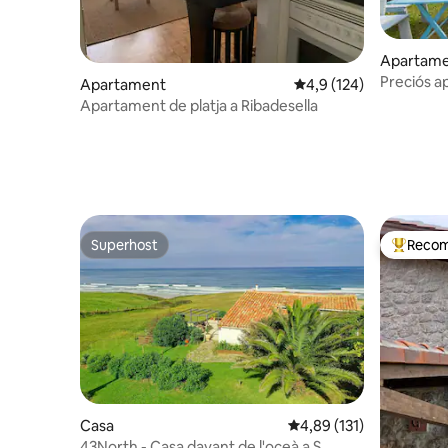
Apartam
Preciós a
Apartament
4,9 de puntuació mitja
4,9 (124)
Apartament de platja a Ribadesella
Superhost
Recom
Superhost
Principa
Casa
4,89 de puntuació mitja
4,89 (131)
43North - Casa davant de l'oceà a S.