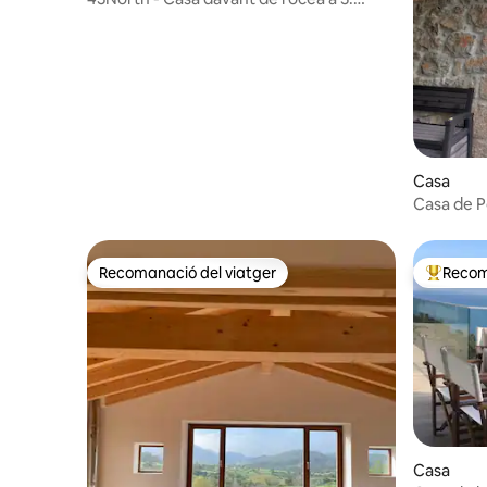
Vicente Barquera
Casa
Casa de P
Recomanació del viatger
Recom
Recomanació del viatger
Principa
Casa