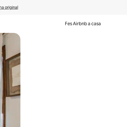
ma original
Fes Airbnb a casa
oc a la pantalla o fent-hi lliscar el dit.