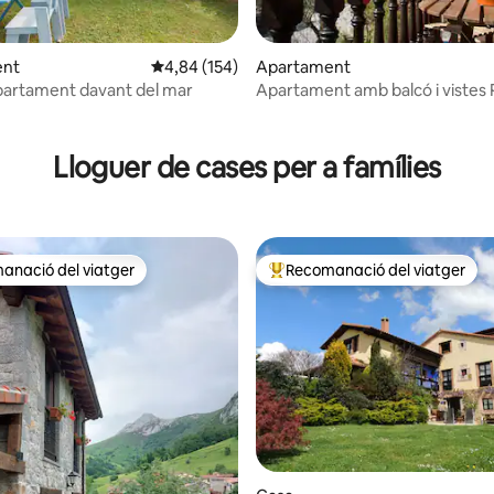
ent
4,84 de puntuació mitjana d'un total de 5; 154
4,84 (154)
Apartament
partament davant del mar
Apartament amb balcó i vistes 
na d'un total de 5; 124 avaluacions
Río Cubo
Lloguer de cases per a famílies
anació del viatger
Recomanació del viatger
ls recomanacions dels viatgers
Principals recomanacions dels 
na d'un total de 5; 131 avaluacions