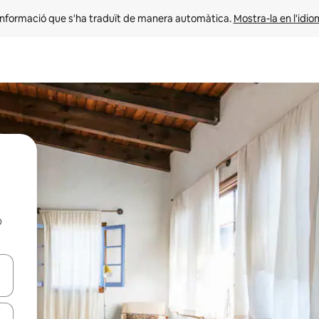
informació que s'ha traduït de manera automàtica. 
Mostra-la en l'idio
b
ar-hi a través de les tecles de les fletxes (amunt i avall), o bé fent un t