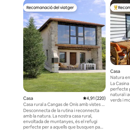
Recomanació del viatger
Recom
Recomanació del viatger
Principa
Casa
Natura en
del Prau
La Casina 
perfecte 
natural i 
Casa
4,91 de puntuació mitjan
4,91 (220)
verds i mo
Casa rural a Cangas de Onís amb vistes a
als amants
la posta de sol
Desconnecta de la rutina i reconnecta
gastronom
amb la natura. La nostra casa rural,
platges i 
envoltada de muntanyes, és el refugi
minuts tr
perfecte per a aquells que busquen pau i
d'Astúrie