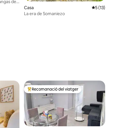
ngas de
Casa
5 de puntuació mitj
5 (13)
La era de Somaniezo
Recomanació del viatger
Principals recomanacions dels viatgers