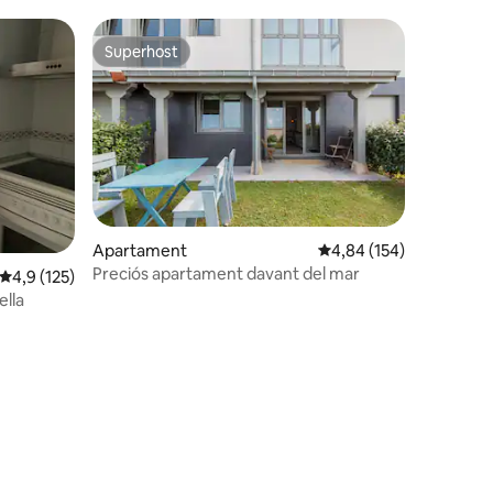
Superhost
viatgers
Superhost
Apartament
4,84 de puntuació mitja
4,84 (154)
Preciós apartament davant del mar
 avaluacions
4,9 de puntuació mitjana d'un total de 5; 125 avaluacions
4,9 (125)
ella