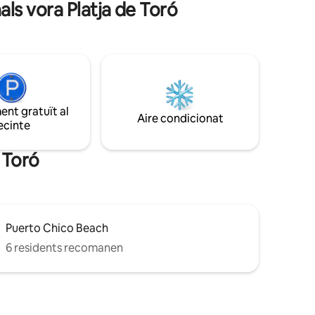
nals vora Platja de Toró
o en
molt còmoda. Ambdós dormitoris tenen
un llit d'1,50 cm.
nt gratuït al
Aire condicionat
ecinte
e Toró
Puerto Chico Beach
6 residents recomanen