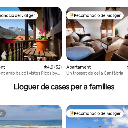
anació del viatger
Recomanació del viatger
ls recomanacions dels viatgers
Principals recomanacions dels 
ent
4,9 de puntuació mitjana d'un total de 5; 5
4,9 (52)
Apartament
t amb balcó i vistes Picos by
Un trosset de cel a Cantàbria
ana d'un total de 5; 32 avaluacions
Lloguer de cases per a famílies
st
Recomanació del viatger
st
Principals recomanacions dels 