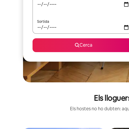
Sortida
Cerca
Els llogue
Els hostes no ho dubten: aqu