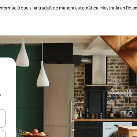
informació que s'ha traduït de manera automàtica. 
Mostra-la en l'idio
b
ar-hi a través de les tecles de les fletxes (amunt i avall), o bé fent un t