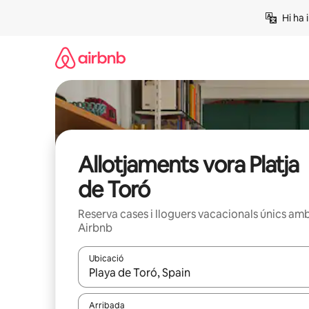
Salta
Hi ha 
Allotjaments vora Platja
de Toró
Reserva cases i lloguers vacacionals únics am
Airbnb
Ubicació
Quan els resultats estiguin disponibles, podràs naveg
Arribada