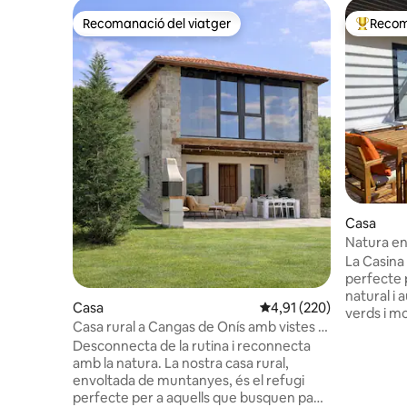
Recomanació del viatger
Recom
Recomanació del viatger
Principa
Casa
Natura en
del Prau
La Casina 
perfecte 
natural i 
Casa
4,91 de puntuació mitjan
4,91 (220)
verds i mo
Casa rural a Cangas de Onís amb vistes a
als amants
la posta de sol
Desconnecta de la rutina i reconnecta
gastronom
amb la natura. La nostra casa rural,
platges i 
envoltada de muntanyes, és el refugi
minuts tr
perfecte per a aquells que busquen pau i
d'Astúrie