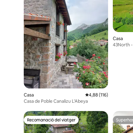
Casa
43North -
Vicente 
Casa
4,88 de puntuació mitja
4,88 (116)
Casa de Poble Canalizu L'Abeya
Recomanació del viatger
Superho
Recomanació del viatger
Superho