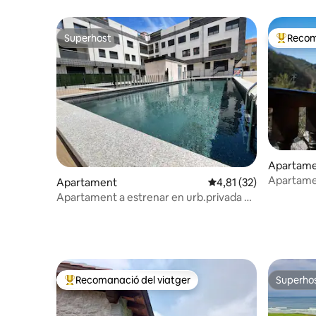
Apartament 7D
Superhost
Recom
Superhost
Principa
Apartam
Apartamen
Apartament
4,81 de puntuació mitj
4,81 (32)
Río Cubo
Apartament a estrenar en urb.privada a
Llanes
Recomanació del viatger
Superho
Principals recomanacions dels viatgers
Superho