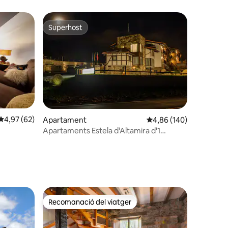
Superhost
viatgers
Superhost
2 avaluacions
4,97 de puntuació mitjana d'un total de 5; 62 avaluacions
4,97 (62)
Apartament
4,86 de puntuació mitja
4,86 (140)
Apartaments Estela d'Altamira d'1
habitació
Recomanació del viatger
viatgers
Recomanació del viatger