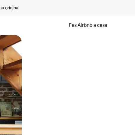
ma original
Fes Airbnb a casa
oc a la pantalla o fent-hi lliscar el dit.