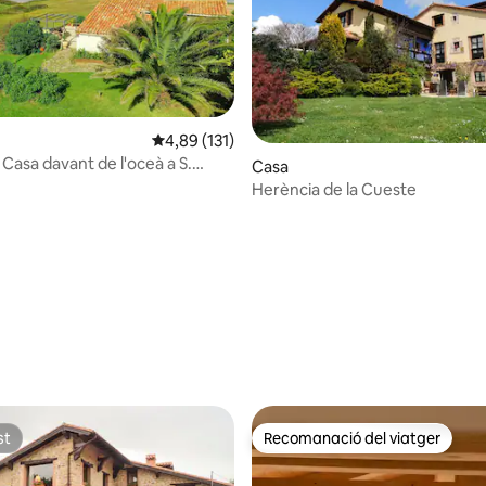
4,89 de puntuació mitjana d'un total de 5; 13
4,89 (131)
 Casa davant de l'oceà a S.
Casa
Barquera
Herència de la Cueste
na d'un total de 5; 116 avaluacions
st
Recomanació del viatger
st
Recomanació del viatger