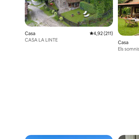
Casa
4,92 de puntuació mitja
4,92 (211)
CASA LA LINTE
Casa
Els somni