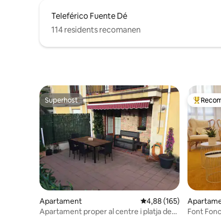
Teleférico Fuente Dé
114 residents recomanen
Superhost
Recom
Superhost
Principa
Apartament
4,88 de puntuació mitjan
4,88 (165)
Apartam
Apartament proper al centre i platja de
Font Fonc
Comillas