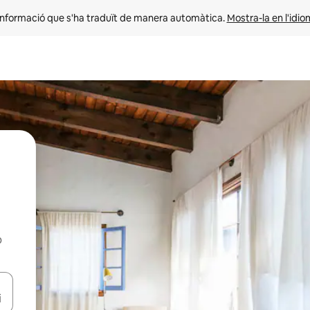
informació que s'ha traduït de manera automàtica. 
Mostra-la en l'idio
b
ar-hi a través de les tecles de les fletxes (amunt i avall), o bé fent un t