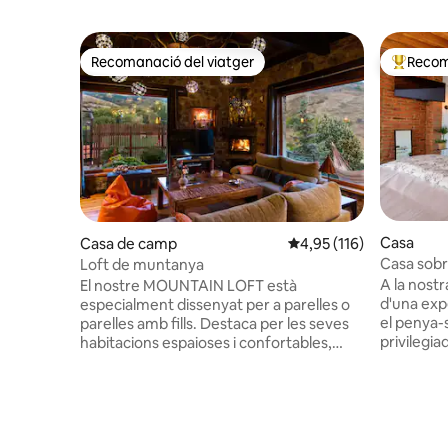
Recomanació del viatger
Recom
Recomanació del viatger
Principa
Casa
Casa de camp
4,95 de puntuació mitja
4,95 (116)
Casa sob
Loft de muntanya
A la nost
El nostre MOUNTAIN LOFT està
d'una expe
especialment dissenyat per a parelles o
el penya-
parelles amb fills. Destaca per les seves
privilegia
habitacions espaioses i confortables,
lloc de gr
totes amb unes vistes fantàstiques a la
d'Astúries
muntanya. - Sala d'estar amb llar de foc i
espaiosa 
vistes panoràmiques. - Cuina totalment
dues terr
equipada. - Llit doble plegable i sofà llit. -
mar), ban
Bany complet en pedra natural. - Porxo