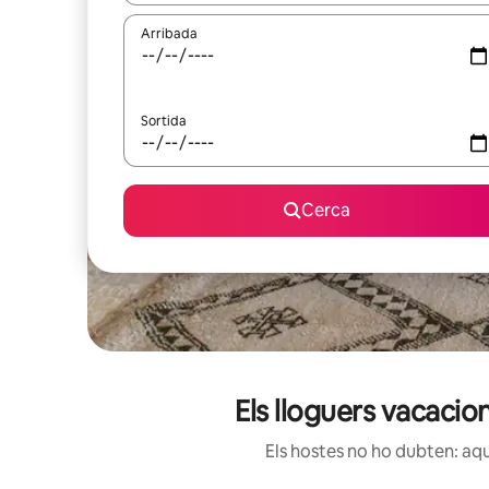
Arribada
Sortida
Cerca
Els lloguers vacacio
Els hostes no ho dubten: aqu