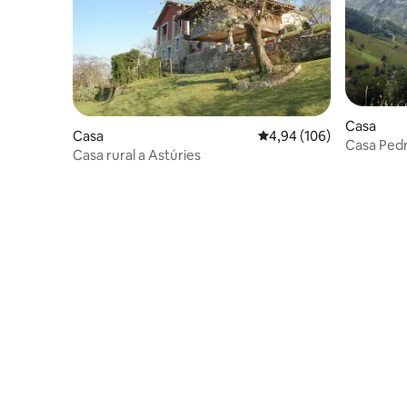
Casa
Casa
4,94 de puntuació mitjan
4,94 (106)
Casa Pedr
Casa rural a Astúries