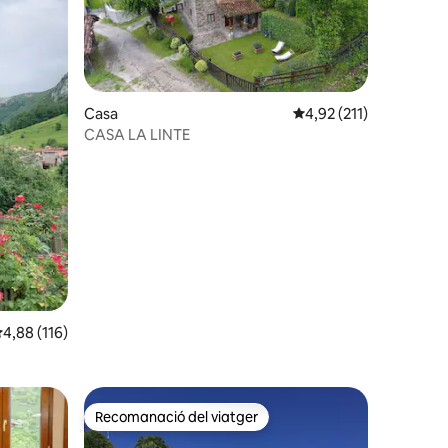
Casa
4,92 de puntuació mitja
4,92 (211)
CASA LA LINTE
1 avaluacions
,88 de puntuació mitjana d'un total de 5; 116 avaluacions
4,88 (116)
Recomanació del viatger
viatgers
Recomanació del viatger