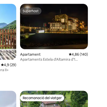
platja
Superhost
Superhost
2 avaluacions
Apartament
4,86 de puntuació mitja
4,86 (140)
Apartaments Estela d'Altamira d'1
habitació
4,9 de puntuació mitjana d'un total de 5; 29 avaluacions
4,9 (29)
a II»
Recomanació del viatger
viatgers
Recomanació del viatger