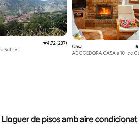
4,72 de puntuació mitjana d'un total de 5; 23
4,72 (237)
a d'un total de 5; 106 avaluacions
Casa
4
o Sotres
ACOGEDORA CASA a 10 "de Ca
Onís
Lloguer de pisos amb aire condicionat