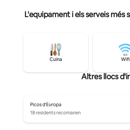
un dormit
panoràmic climatitzat. - Cuina d’estiu
integrada 
amb barbacoa i forn de llenya. - Piscina
L'equipament i els serveis més s
LamiCasin
de pedra natural amb zona per prendre
excepcion
el sol. - Fonts, jardins i terrasses
espaioses.
Cuina
Wifi
Altres llocs d
Picos d'Europa
18 residents recomanen