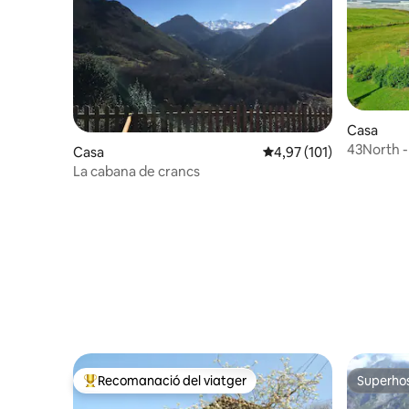
Casa
43North -
Casa
4,97 de puntuació mitja
4,97 (101)
Vicente 
La cabana de crancs
Recomanació del viatger
Superho
Principals recomanacions dels viatgers
Superho