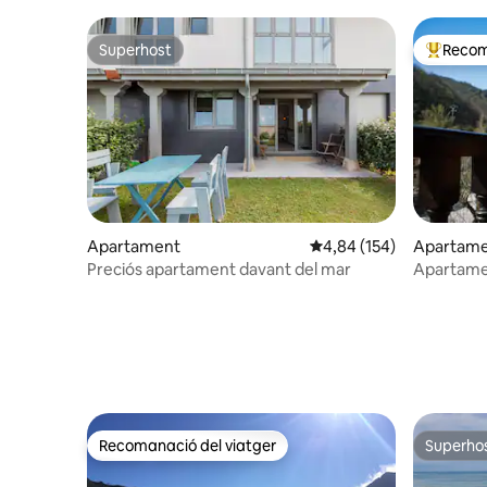
Superhost
Recom
Superhost
Principa
Apartament
4,84 de puntuació mitjan
4,84 (154)
Apartam
Preciós apartament davant del mar
Apartamen
Río Cubo
Recomanació del viatger
Superho
Recomanació del viatger
Superho