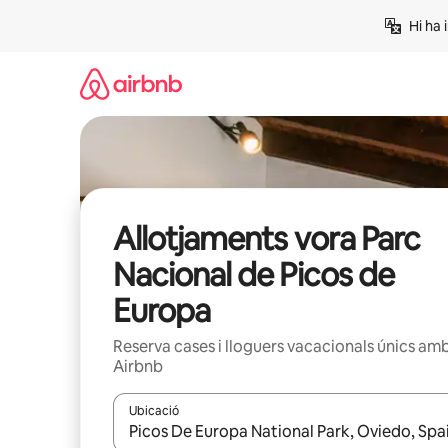
Salta
Hi ha 
Allotjaments vora Parc
Nacional de Picos de
Europa
Reserva cases i lloguers vacacionals únics am
Airbnb
Ubicació
Quan els resultats estiguin disponibles, podràs naveg