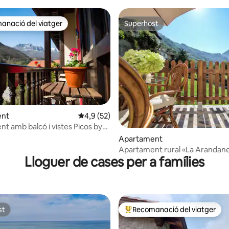
anació del viatger
Superhost
ls recomanacions dels viatgers
Superhost
a d'un total de 5; 154 avaluacions
ent
4,9 de puntuació mitjana d'un total de 5; 5
4,9 (52)
t amb balcó i vistes Picos by
Apartament
Apartament rural «La Arandaner
Lloguer de cases per a famílies
st
Recomanació del viatger
st
Principals recomanacions dels 