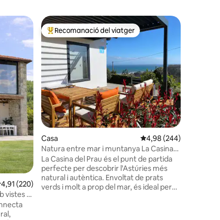
Casa de
Recomanació del viatger
Recom
Principals recomanacions dels viatgers
Princip
Casa rura
amb vist
La Casa P
al peu de
impression
còmode, a
un ambien
jardí tanc
companyi
exterior 
 avaluacions
i barbaco
Pics d'E
Casa
4,98 de puntuació mitja
4,98 (244)
30-45 minut
Natura entre mar i muntanya La Casina
perfecte 
del Prau
natura!
La Casina del Prau és el punt de partida
perfecte per descobrir l'Astúries més
natural i autèntica. Envoltat de prats
,91 de puntuació mitjana d'un total de 5; 220 avaluacions
4,91 (220)
verds i molt a prop del mar, és ideal per
 vistes a
als amants del senderisme, el surf i la
onnecta
gastronomia local, amb un accés ràpid a
ral,
platges i rutes espectaculars. A pocs