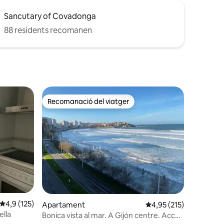
Sancutary of Covadonga
88 residents recomanen
Recomanació del viatger
viatgers
Recomanació del viatger
 avaluacions
4,9 de puntuació mitjana d'un total de 5; 125 avaluacions
4,9 (125)
Apartament
4,95 de puntuació mitja
4,95 (215)
ella
Bonica vista al mar. A Gijón centre. Accés