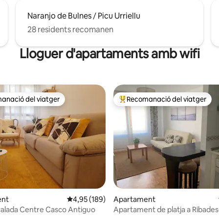
Naranjo de Bulnes / Picu Urriellu
28 residents recomanen
Lloguer d'apartaments amb wifi
anació del viatger
Recomanació del viatger
ls recomanacions dels viatgers
Principals recomanacions dels 
a d'un total de 5; 165 avaluacions
ent
4,95 de puntuació mitjana d'un total de 5; 189
4,95 (189)
Apartament
alada Centre Casco Antiguo
Apartament de platja a Ribades