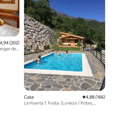
7 avaluacions
,94 de puntuació mitjana d'un total de 5; 202 avaluacions
4,94 (202)
ngas de
Casa
4,88 de puntuació mitja
4,88 (166)
La Huerta 1. Fusta. (Luriezo / Potes,
Cantàbria)