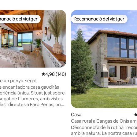
anació del viatger
Recomanació del viatger
ls recomanacions dels viatgers
Recomanació del viatger
4,98 de puntuació mitjana d'un total de 5; 140
4,98 (140)
na d'un total de 5; 116 avaluacions
re un penya-segat
ra encantadora casa gaudiràs
riència única. Situat just sobre
segat de Llumeres, amb vistes
des i directes a Faro Peñas, un
an interès i demanda al Principat
Casa
4
. Consta d'una sala d'estar
Casa rural a Cangas de Onís amb
i una cuina totalment equipada,
la posta de sol
Desconnecta de la rutina i rec
asses (ambdues amb vistes al
amb la natura. La nostra casa ru
y complet, zona de relaxació i