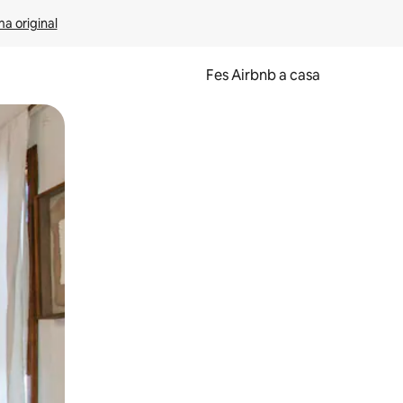
ma original
Fes Airbnb a casa
oc a la pantalla o fent-hi lliscar el dit.