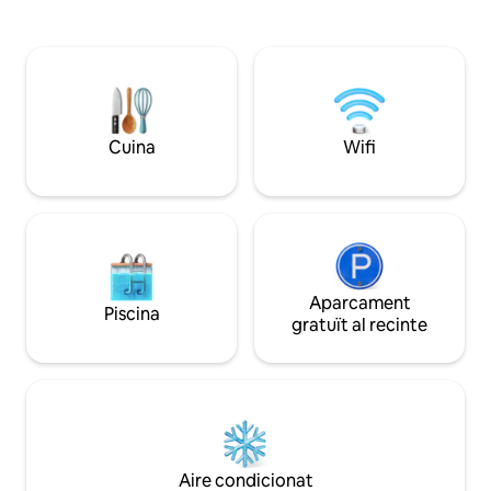
vistes panoràmiques de la Sierra del
banyera integrada i
Sueve i gaudeix de les postes de sol
mar. LamiCasina e
daurades des de la teva terrassa. Estem
natural excepciona
perfectament situats per a aventures a
l'aire lliure: Baixa el riu Sella en caiac
Explora els Lagos de Covadonga i els
Picos de Europa Descobreix les boniques
Cuina
Wifi
platges d'Astúries
Aparcament
Piscina
gratuït al recinte
Aire condicionat