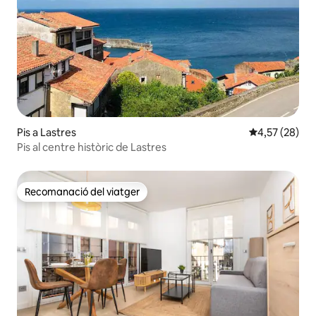
Pis a Lastres
4,57 de puntua
4,57 (28)
Pis al centre històric de Lastres
Recomanació del viatger
Recomanació del viatger