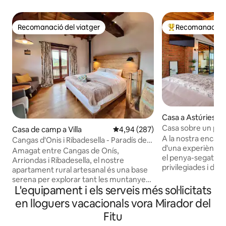
Recomanació del viatger
Recomanació de
Recomanació del viatger
Principals recoma
Casa a Astúries
Casa sobre un pe
Casa de camp a Villa
4,94 de puntuació mitjana d'un t
4,94 (287)
A la nostra encan
Cangas d'Onis i Ribadesella - Paradís de
d'una experiència ú
muntanya
Amagat entre Cangas de Onís,
el penya-segat de
Arriondas i Ribadesella, el nostre
privilegiades i dir
apartament rural artesanal és una base
lloc de gran interè
serena per explorar tant les muntanyes
Principat d'Astúrie
L'equipament i els serveis més sol·licitats
com el mar, ideal per als amants de la
d'estar espaiosa i
natura, els aventurers i qualsevol
en lloguers vacacionals vora Mirador del
equipada, dues t
persona que vulgui desconnectar i
Fitu
vistes al mar), ba
tornar a connectar. Desperta't amb unes
relaxació i un dor