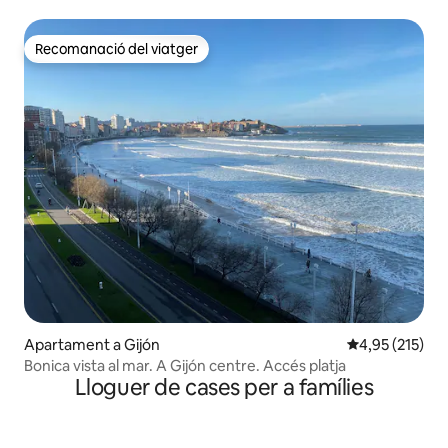
Recomanació del viatger
Recomanació del viatger
Apartament a Gijón
4,95 de puntuac
4,95 (215)
Bonica vista al mar. A Gijón centre. Accés platja
Lloguer de cases per a famílies