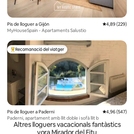
Pis de lloguer a Gijón
4,89 de puntuac
4,89 (229)
MyHouseSpain - Apartaments Salustio
Recomanació del viatger
Principals recomanacions dels viatgers
Pis de lloguer a Paderni
4,96 de puntuac
4,96 (547)
Paderni, apartament amb llit doble i sofà llit b
Altres lloguers vacacionals fantàstics
vora Mirador del Fitu