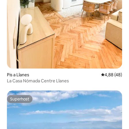
Pis a Llanes
4,88 de puntua
4,88 (48)
La Casa Nómada Centre Llanes
Superhost
Superhost