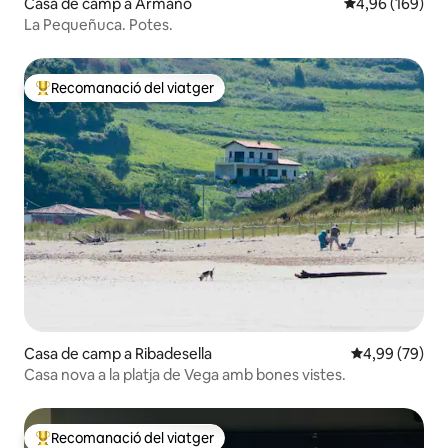
Casa de camp a Armaño
4,96 de puntuac
4,96 (169)
La Pequeñuca. Potes.
Recomanació del viatger
Principals recomanacions dels viatgers
Casa de camp a Ribadesella
4,99 de puntua
4,99 (79)
Casa nova a la platja de Vega amb bones vistes.
Recomanació del viatger
Principals recomanacions dels viatgers