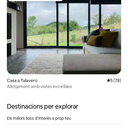
Casa a Talavero
5 de puntua
5 (78)
Allotjament amb vistes increïbles
Destinacions per explorar
Els millors llocs d'interès a prop teu