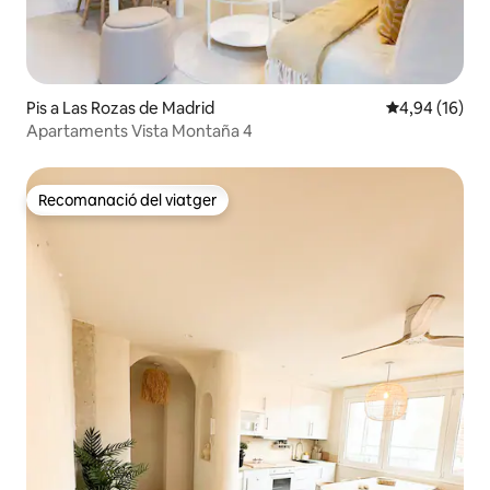
Pis a Las Rozas de Madrid
4,94 de puntua
4,94 (16)
Apartaments Vista Montaña 4
Recomanació del viatger
Recomanació del viatger