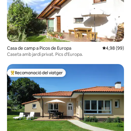
Casa de camp a Picos de Europa
4,98 de puntua
4,98 (99)
Caseta amb jardí privat. Pics d'Europa.
Recomanació del viatger
Principals recomanacions dels viatgers