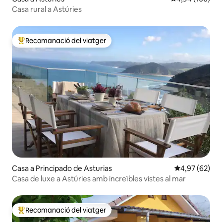
Casa rural a Astúries
Recomanació del viatger
Principals recomanacions dels viatgers
Casa a Principado de Asturias
4,97 de puntua
4,97 (62)
Casa de luxe a Astúries amb increïbles vistes al mar
Recomanació del viatger
Principals recomanacions dels viatgers