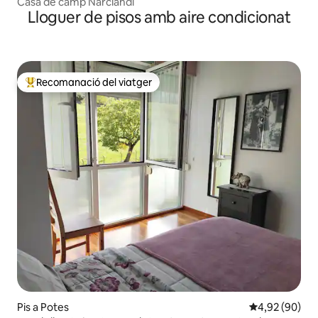
Casa de camp Narciandi
Lloguer de pisos amb aire condicionat
Recomanació del viatger
Principals recomanacions dels viatgers
Pis a Potes
4,92 de puntua
4,92 (90)