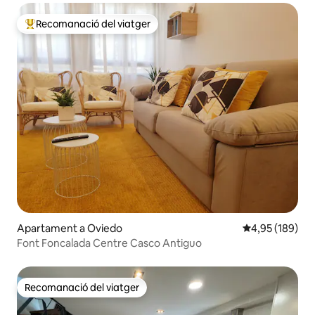
Recomanació del viatger
Principals recomanacions dels viatgers
Apartament a Oviedo
4,95 de puntuac
4,95 (189)
Font Foncalada Centre Casco Antiguo
Recomanació del viatger
Recomanació del viatger