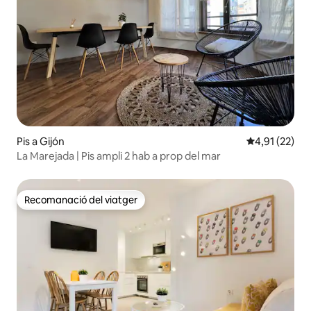
Pis a Gijón
4,91 de puntu
4,91 (22)
La Marejada | Pis ampli 2 hab a prop del mar
Recomanació del viatger
Recomanació del viatger