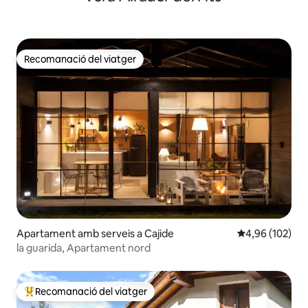
Recomanació del viatger
Recomanació del viatger
Apartament amb serveis a Cajide
4,96 de puntuac
4,96 (102)
la guarida, Apartament nord
Recomanació del viatger
Principals recomanacions dels viatgers