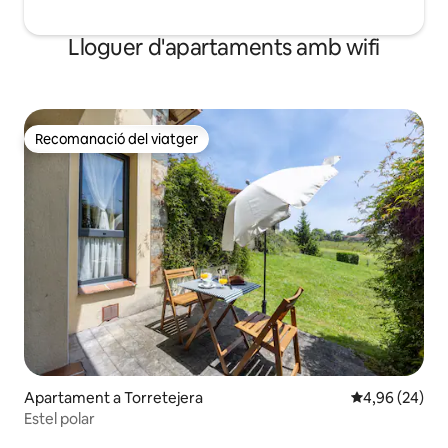
Lloguer d'apartaments amb wifi
Recomanació del viatger
Recomanació del viatger
Apartament a Torretejera
4,96 de puntua
4,96 (24)
Estel polar