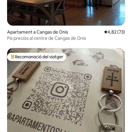
Apartament a Cangas de Onís
4,82 de puntua
4,82 (73)
Pis preciós al centre de Cangas de Onís
Recomanació del viatger
Principals recomanacions dels viatgers