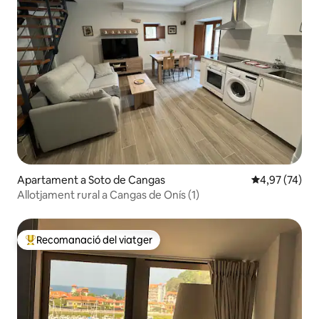
Apartament a Soto de Cangas
4,97 de puntua
4,97 (74)
Allotjament rural a Cangas de Onís (1)
Recomanació del viatger
Principals recomanacions dels viatgers