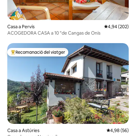
Casa a Pervís
4,94 de puntuac
4,94 (202)
ACOGEDORA CASA a 10 "de Cangas de Onís
Recomanació del viatger
Principals recomanacions dels viatgers
Casa a Astúries
4,98 de puntua
4,98 (56)