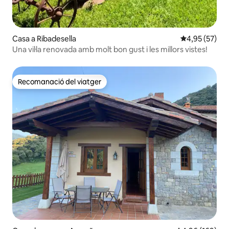
Casa a Ribadesella
4,95 de puntua
4,95 (57)
Una vil·la renovada amb molt bon gust i les millors vistes!
Recomanació del viatger
Recomanació del viatger