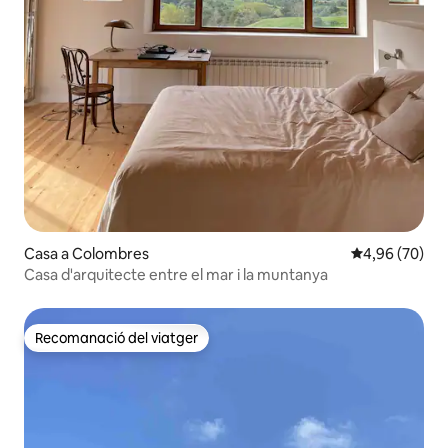
Casa a Colombres
4,96 de puntua
4,96 (70)
Casa d'arquitecte entre el mar i la muntanya
Recomanació del viatger
Recomanació del viatger