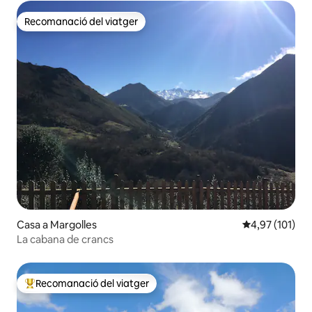
Recomanació del viatger
Recomanació del viatger
Casa a Margolles
4,97 de puntua
4,97 (101)
La cabana de crancs
Recomanació del viatger
Principals recomanacions dels viatgers