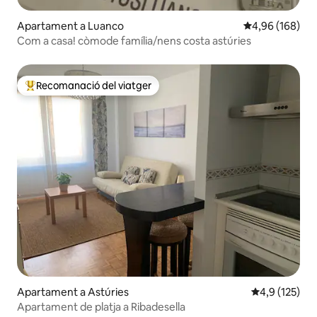
Apartament a Luanco
4,96 de puntuac
4,96 (168)
Com a casa! còmode família/nens costa astúries
Recomanació del viatger
Principals recomanacions dels viatgers
Apartament a Astúries
4,9 de puntua
4,9 (125)
Apartament de platja a Ribadesella