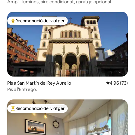
Ampli, lluminós, aire condicionat, garatge opcional
Recomanació del viatger
Principals recomanacions dels viatgers
Pis a San Martín del Rey Aurelio
4,96 de puntua
4,96 (73)
Pis a l'Entrego.
Recomanació del viatger
Principals recomanacions dels viatgers