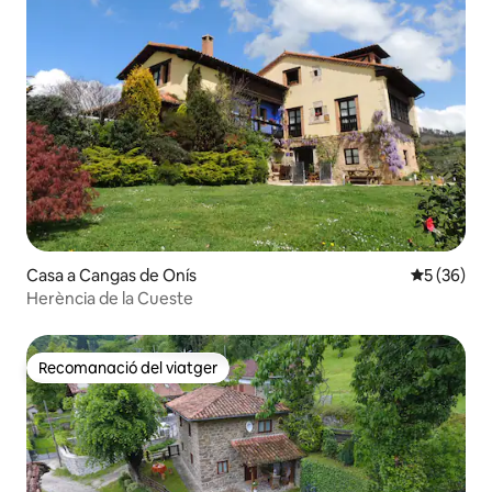
Casa a Cangas de Onís
5 de puntua
5 (36)
Herència de la Cueste
Recomanació del viatger
Recomanació del viatger