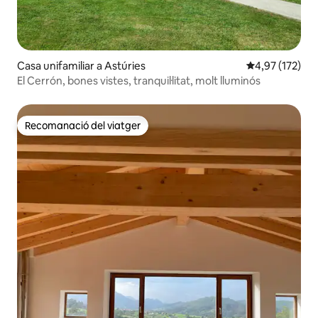
Casa unifamiliar a Astúries
4,97 de puntuac
4,97 (172)
El Cerrón, bones vistes, tranquil·litat, molt lluminós
Recomanació del viatger
Recomanació del viatger