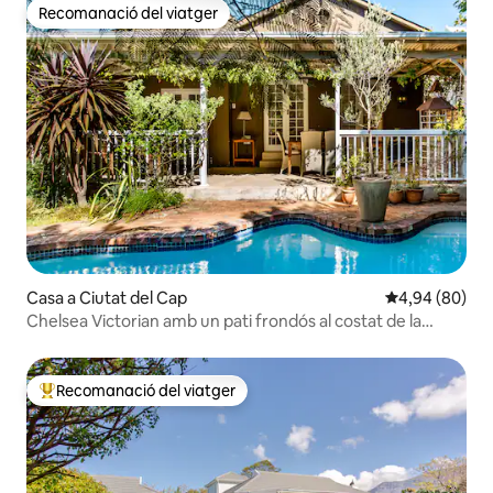
Recomanació del viatger
Recomanació del viatger
Casa a Ciutat del Cap
4,94 de puntua
4,94 (80)
Chelsea Victorian amb un pati frondós al costat de la
piscina
Recomanació del viatger
Principals recomanacions dels viatgers