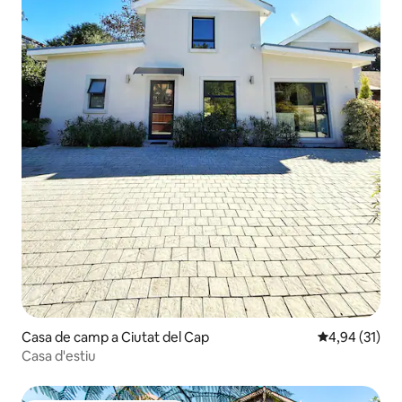
Casa de camp a Ciutat del Cap
4,94 de puntu
4,94 (31)
Casa d'estiu