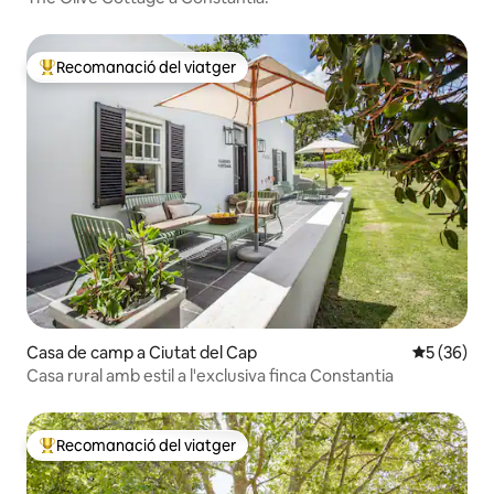
Recomanació del viatger
Principals recomanacions dels viatgers
Casa de camp a Ciutat del Cap
5 de puntua
5 (36)
Casa rural amb estil a l'exclusiva finca Constantia
Recomanació del viatger
Principals recomanacions dels viatgers