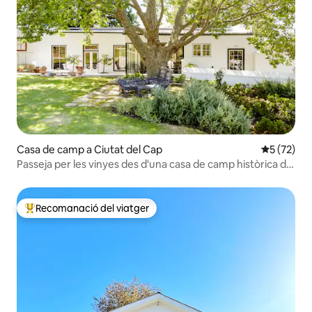
Casa de camp a Ciutat del Cap
5 de puntu
5 (72)
Passeja per les vinyes des d'una casa de camp històrica de
disseny
Recomanació del viatger
Principals recomanacions dels viatgers