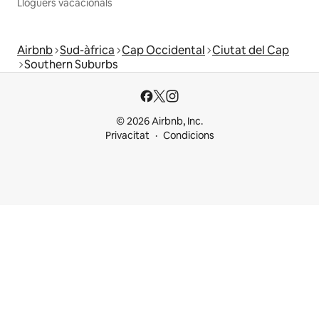
Lloguers vacacionals
Airbnb
Sud-àfrica
Cap Occidental
Ciutat del Cap
Southern Suburbs
© 2026 Airbnb, Inc.
Privacitat
Condicions