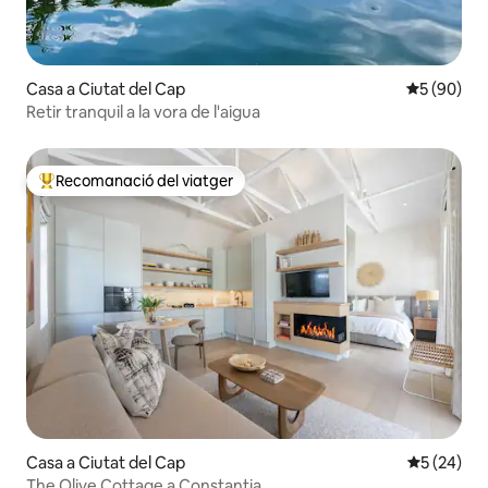
Casa a Ciutat del Cap
5 de puntua
5 (90)
Retir tranquil a la vora de l'aigua
Recomanació del viatger
Principals recomanacions dels viatgers
Casa a Ciutat del Cap
5 de puntua
5 (24)
The Olive Cottage a Constantia.