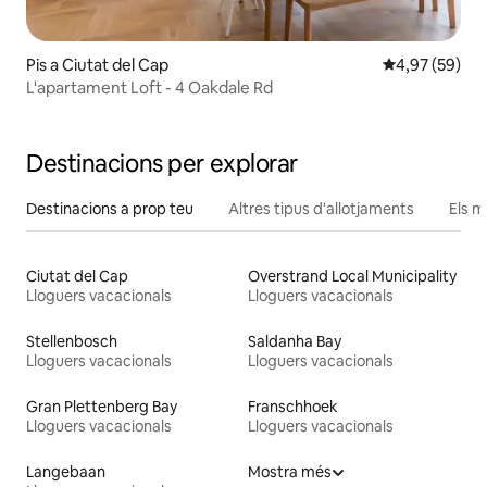
Pis a Ciutat del Cap
4,97 de puntua
4,97 (59)
L'apartament Loft - 4 Oakdale Rd
Destinacions per explorar
Destinacions a prop teu
Altres tipus d'allotjaments
Els m
Ciutat del Cap
Overstrand Local Municipality
Lloguers vacacionals
Lloguers vacacionals
Stellenbosch
Saldanha Bay
Lloguers vacacionals
Lloguers vacacionals
Gran Plettenberg Bay
Franschhoek
Lloguers vacacionals
Lloguers vacacionals
Langebaan
Mostra més