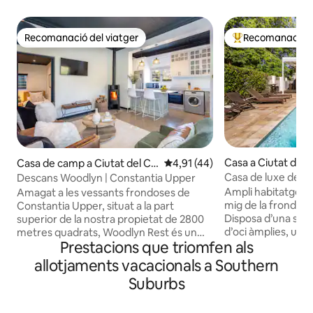
Recomanació del viatger
Recomanació de
Recomanació del viatger
Principals recoma
Casa a Ciutat del 
Casa de camp a Ciutat del Ca
4,91 de puntuació mitjana d'un 
4,91 (44)
p
Casa de luxe de 3 
Descans Woodlyn | Constantia Upper
a la muntanya
Ampli habitatge fam
Amagat a les vessants frondoses de
mig de la frondosa
Constantia Upper, situat a la part
Disposa d’una sala 
superior de la nostra propietat de 2800
d’oci àmplies, un
metres quadrats, Woodlyn Rest és un
Prestacions que triomfen als
totalment equipada
allotjament tranquil de 2 dormitoris
A la planta superio
envoltat d'arbres alts i aire de muntanya.
allotjaments vacacionals a Southern
principal amb bany
Amb l'encant d'una granja, però còmode
Suburbs
comparteixen un a
i modern. El dormitori principal té un llit
d’una zona de pis
«king size» i un escriptori, el segon
magnífiques vistes
dormitori té 2 llits individuals que es