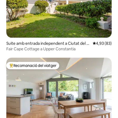
Suite amb entrada independent a Ciutat del C
4,93 de puntua
4,93 (83)
ap
Fair Cape Cottage a Upper Constantia
Recomanació del viatger
Principals recomanacions dels viatgers