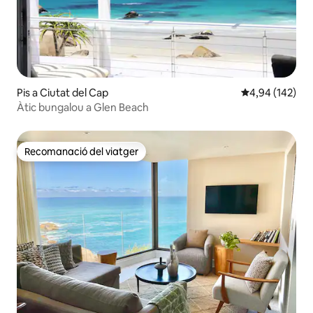
Pis a Ciutat del Cap
4,94 de puntuac
4,94 (142)
Àtic bungalou a Glen Beach
Recomanació del viatger
Recomanació del viatger