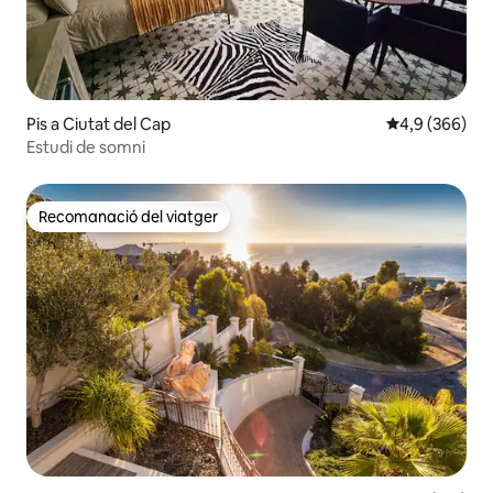
Pis a Ciutat del Cap
4,9 de puntuac
4,9 (366)
Estudi de somni
Recomanació del viatger
Recomanació del viatger