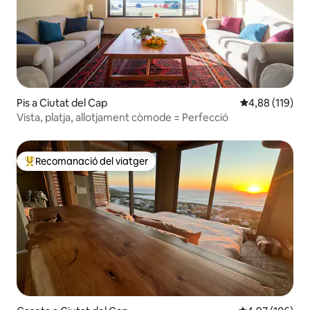
Pis a Ciutat del Cap
4,88 de puntuac
4,88 (119)
Vista, platja, allotjament còmode = Perfecció
Recomanació del viatger
Principals recomanacions dels viatgers