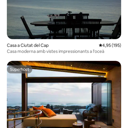
Casa a Ciutat del Cap
4,95 de puntuac
4,95 (195)
Casa moderna amb vistes impressionants a l'oceà
Superhost
Superhost