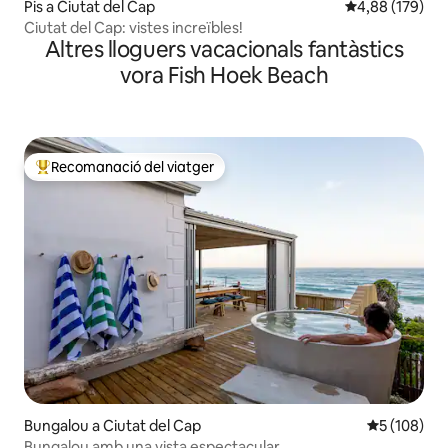
Pis a Ciutat del Cap
4,88 de puntuac
4,88 (179)
Ciutat del Cap: vistes increïbles!
Altres lloguers vacacionals fantàstics
vora Fish Hoek Beach
Recomanació del viatger
Principals recomanacions dels viatgers
Bungalou a Ciutat del Cap
5 de puntuac
5 (108)
Bungalou amb una vista espectacular.