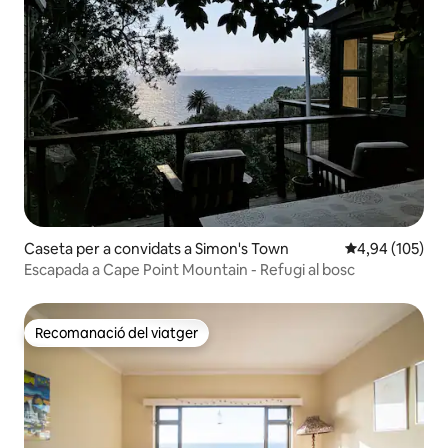
Caseta per a convidats a Simon's Town
4,94 de puntuac
4,94 (105)
Escapada a Cape Point Mountain - Refugi al bosc
Recomanació del viatger
Recomanació del viatger