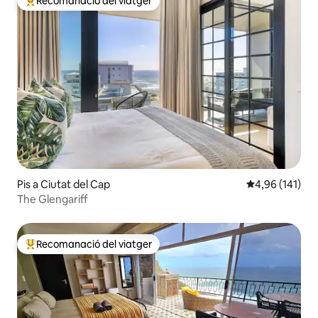
Recomanació del viatger
Principals recomanacions dels viatgers
Pis a Ciutat del Cap
4,96 de puntuac
4,96 (141)
The Glengariff
Recomanació del viatger
Principals recomanacions dels viatgers