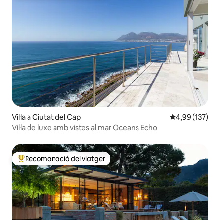
Vil·la a Ciutat del Cap
4,99 de puntuac
4,99 (137)
Vil·la de luxe amb vistes al mar Oceans Echo
Recomanació del viatger
Principals recomanacions dels viatgers