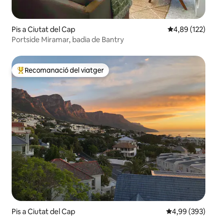
Pis a Ciutat del Cap
4,89 de puntuac
4,89 (122)
Portside Miramar, badia de Bantry
Recomanació del viatger
Principals recomanacions dels viatgers
Pis a Ciutat del Cap
4,99 de puntuac
4,99 (393)