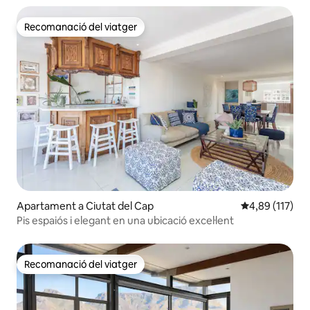
Recomanació del viatger
Recomanació del viatger
Apartament a Ciutat del Cap
4,89 de puntua
4,89 (117)
Pis espaiós i elegant en una ubicació excel·lent
Recomanació del viatger
Recomanació del viatger