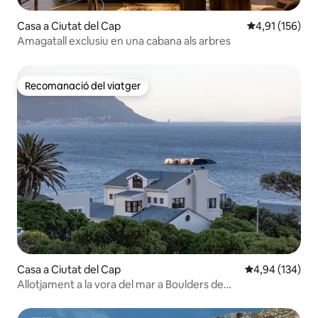
Casa a Ciutat del Cap
4,91 de puntua
4,91 (156)
Amagatall exclusiu en una cabana als arbres
Recomanació del viatger
Recomanació del viatger
Casa a Ciutat del Cap
4,94 de puntuac
4,94 (134)
Allotjament a la vora del mar a Boulders de
Steadfast Collection