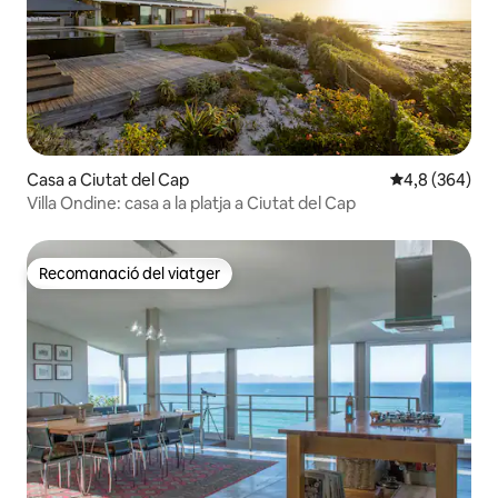
Casa a Ciutat del Cap
4,8 de puntuac
4,8 (364)
Villa Ondine: casa a la platja a Ciutat del Cap
Recomanació del viatger
Recomanació del viatger