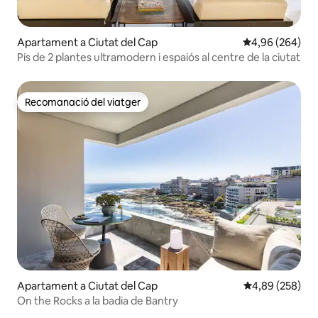
Apartament a Ciutat del Cap
4,96 de puntuac
4,96 (264)
Pis de 2 plantes ultramodern i espaiós al centre de la ciutat
Recomanació del viatger
Recomanació del viatger
Apartament a Ciutat del Cap
4,89 de puntuac
4,89 (258)
On the Rocks a la badia de Bantry