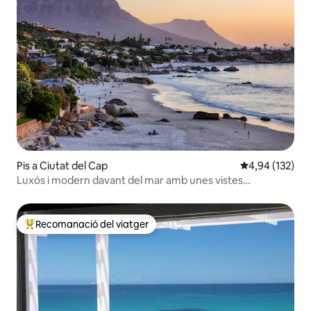
Pis a Ciutat del Cap
4,94 de puntuac
4,94 (132)
Luxós i modern davant del mar amb unes vistes
impressionants
Recomanació del viatger
Principals recomanacions dels viatgers