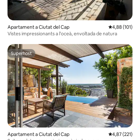
Apartament a Ciutat del Cap
4,88 de puntuac
4,88 (101)
Vistes impressionants a l'oceà, envoltada de natura
Superhost
Superhost
Apartament a Ciutat del Cap
4,87 de puntuac
4,87 (221)