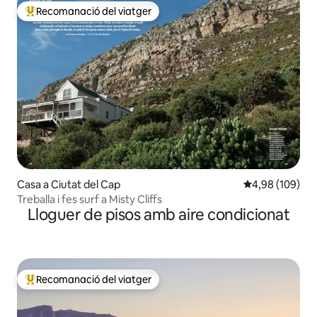
Recomanació del viatger
Principals recomanacions dels viatgers
Casa a Ciutat del Cap
4,98 de puntuac
4,98 (109)
Treballa i fes surf a Misty Cliffs
Lloguer de pisos amb aire condicionat
Recomanació del viatger
Principals recomanacions dels viatgers