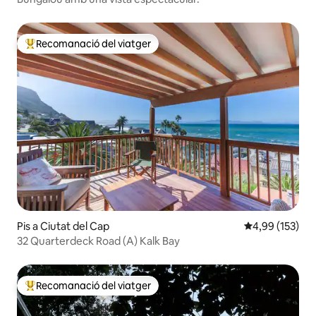
Recomanació del viatger
Principals recomanacions dels viatgers
Pis a Ciutat del Cap
4,99 de puntuac
4,99 (153)
32 Quarterdeck Road (A) Kalk Bay
Recomanació del viatger
Principals recomanacions dels viatgers