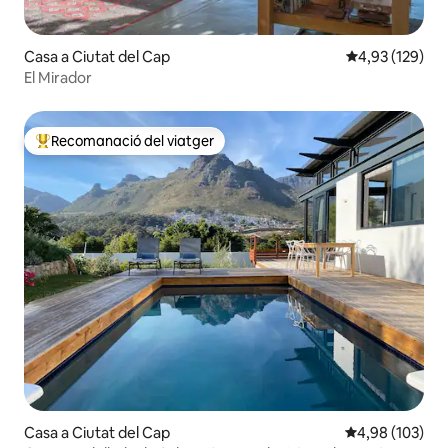
Casa a Ciutat del Cap
4,93 de puntuac
4,93 (129)
El Mirador
Recomanació del viatger
Principals recomanacions dels viatgers
Casa a Ciutat del Cap
4,98 de puntuac
4,98 (103)