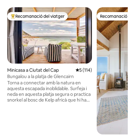
Recomanació del viatger
Recomanació del 
Principals recomanacions dels viatgers
Recomanació del 
Minicasa a Ciutat del Cap
5 de puntuació mitjana d'un t
5 (114)
Bungalou a la platja de Glencairn
Torna a connectar amb la natura en
aquesta escapada inoblidable. Surfeja i
neda en aquesta platja segura o practica
snorkel al bosc de Kelp africà que hi ha
sota la superfície. Camina per
l'emblemàtic Elsie 's Peak amb la seva
flora increïblement diversa i, per
descomptat, les impressionants vistes
de False Bay. A l'hivern pots sentir les
balenes dretes del sud respirar en una