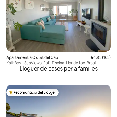
Apartament a Ciutat del Cap
4,93 de puntuac
4,93 (163)
Kalk Bay - SeaViews. Pati. Piscina. Llar de foc. Braai
Lloguer de cases per a famílies
Recomanació del viatger
Principals recomanacions dels viatgers