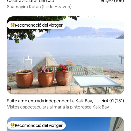
Caseta a Ciutat del Cap
4,97 de puntuac
4,97 (106)
Shamayim Katan (Little Heaven)
Recomanació del viatger
Principals recomanacions dels viatgers
Suite amb entrada independent a Kalk Bay, Ca
4,91 de puntua
4,91 (251)
pe Town
Vistes espectaculars al mar a la pintoresca Kalk Bay
Recomanació del viatger
Principals recomanacions dels viatgers