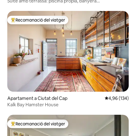
Suite amb terrassa: piscina pròpia, banyera
d'hidromassatge, llar de foc
Recomanació del viatger
Principals recomanacions dels viatgers
Apartament a Ciutat del Cap
4,96 de puntuac
4,96 (134)
Kalk Bay Hamster House
Recomanació del viatger
Principals recomanacions dels viatgers