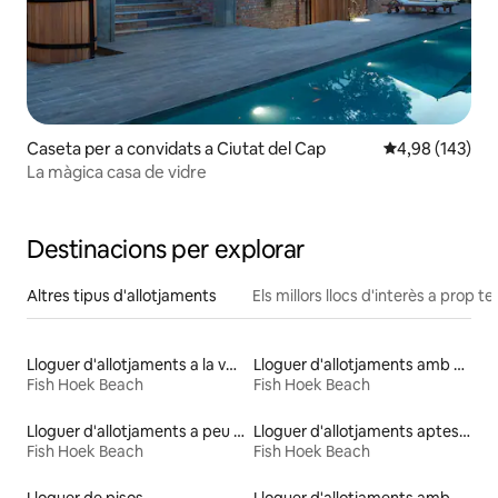
Caseta per a convidats a Ciutat del Cap
4,98 de puntuac
4,98 (143)
La màgica casa de vidre
Destinacions per explorar
Altres tipus d'allotjaments
Els millors llocs d'interès a prop te
Lloguer d'allotjaments a la vora de l'aigua
Lloguer d'allotjaments amb piscina
Fish Hoek Beach
Fish Hoek Beach
Lloguer d'allotjaments a peu de platja
Lloguer d'allotjaments aptes per a famílies
Fish Hoek Beach
Fish Hoek Beach