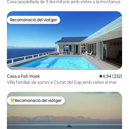
Casa assolellada de 3 dormitoris amb vistes a la muntanya
Recomanació del viatger
Recomanació del viatger
Casa a Fish Hoek
4,94 de puntuac
4,94 (232)
Vil·la familiar de somni a Ciutat del Cap amb vistes al mar
Recomanació del viatger
Principals recomanacions dels viatgers