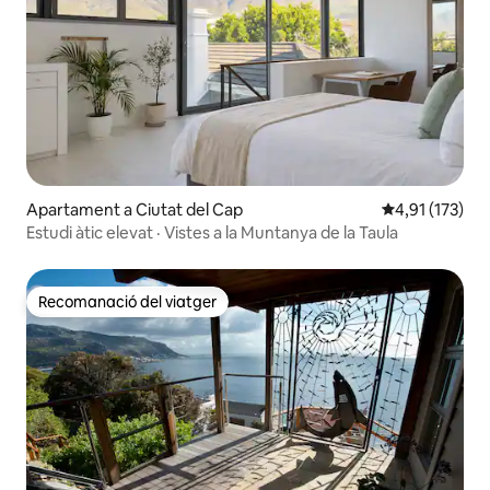
Apartament a Ciutat del Cap
4,91 de puntua
4,91 (173)
Estudi àtic elevat · Vistes a la Muntanya de la Taula
Recomanació del viatger
Recomanació del viatger