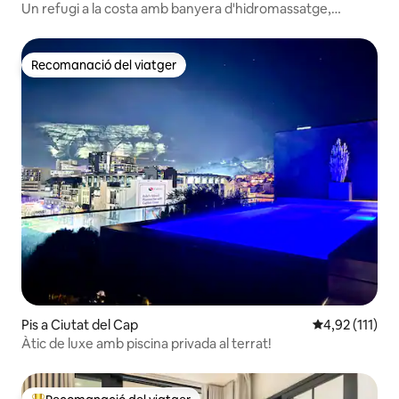
Un refugi a la costa amb banyera d'hidromassatge,
terrassa i vistes
Recomanació del viatger
Recomanació del viatger
Pis a Ciutat del Cap
4,92 de puntua
4,92 (111)
Àtic de luxe amb piscina privada al terrat!