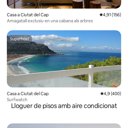
Casa a Ciutat del Cap
4,91 de puntua
4,91 (156)
Amagatall exclusiu en una cabana als arbres
Superhost
Superhost
Casa a Ciutat del Cap
4,9 de puntuac
4,9 (400)
Surfwatch
Lloguer de pisos amb aire condicionat