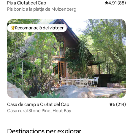
Pis a Ciutat del Cap
4,91 de puntua
4,91 (88)
Pis bonic a la platja de Muizenberg
Recomanació del viatger
Principals recomanacions dels viatgers
Casa de camp a Ciutat del Cap
5 de puntua
5 (214)
Casa rural Stone Pine, Hout Bay
Destinacions per explorar