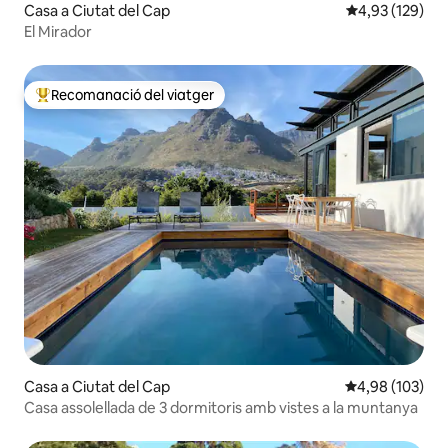
Casa a Ciutat del Cap
4,93 de puntuac
4,93 (129)
El Mirador
Recomanació del viatger
Principals recomanacions dels viatgers
Casa a Ciutat del Cap
4,98 de puntuac
4,98 (103)
Casa assolellada de 3 dormitoris amb vistes a la muntanya