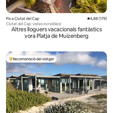
Pis a Ciutat del Cap
4,88 de puntuac
4,88 (179)
Ciutat del Cap: vistes increïbles!
Altres lloguers vacacionals fantàstics
vora Platja de Muizenberg
Recomanació del viatger
Principals recomanacions dels viatgers