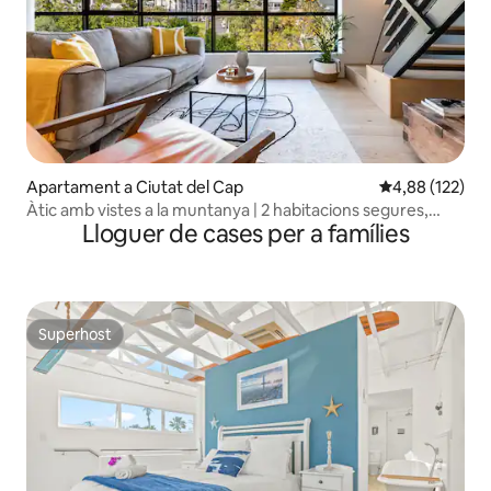
Apartament a Ciutat del Cap
4,88 de puntuac
4,88 (122)
Àtic amb vistes a la muntanya | 2 habitacions segures,
Lloguer de cases per a famílies
vistes i piscina
Superhost
Superhost