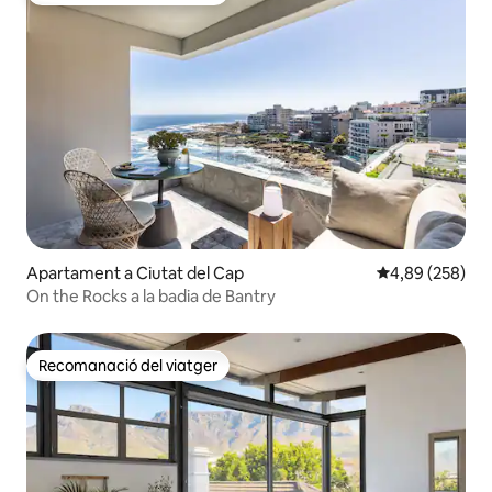
Apartament a Ciutat del Cap
4,89 de puntuac
4,89 (258)
On the Rocks a la badia de Bantry
Recomanació del viatger
Recomanació del viatger