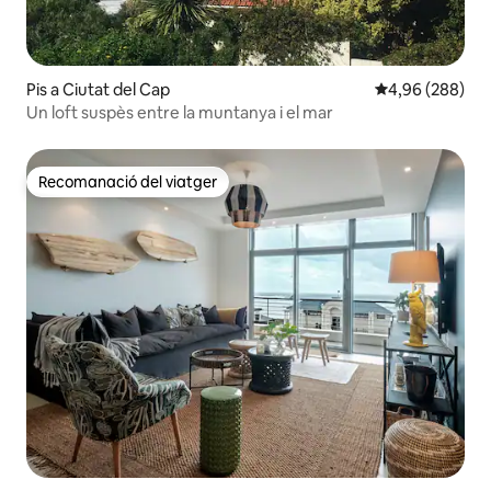
Pis a Ciutat del Cap
4,96 de puntuac
4,96 (288)
Un loft suspès entre la muntanya i el mar
Recomanació del viatger
Recomanació del viatger