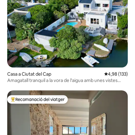
Casa a Ciutat del Cap
4,98 de puntuac
4,98 (133)
Amagatall tranquil a la vora de l'aigua amb unes vistes
impressionants
Recomanació del viatger
Principals recomanacions dels viatgers