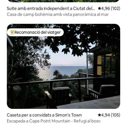
Suite amb entrada independent a Ciutat del
4,96 de puntuac
4,96 (102)
Cap
Casa de camp bohèmia amb vista panoràmica al mar
Recomanació del viatger
Principals recomanacions dels viatgers
Caseta per a convidats a Simon's Town
4,94 de puntuac
4,94 (105)
Escapada a Cape Point Mountain - Refugi al bosc