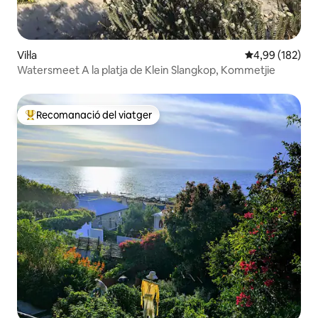
Vil·la
4,99 de puntuac
4,99 (182)
Watersmeet A la platja de Klein Slangkop, Kommetjie
Recomanació del viatger
Principals recomanacions dels viatgers