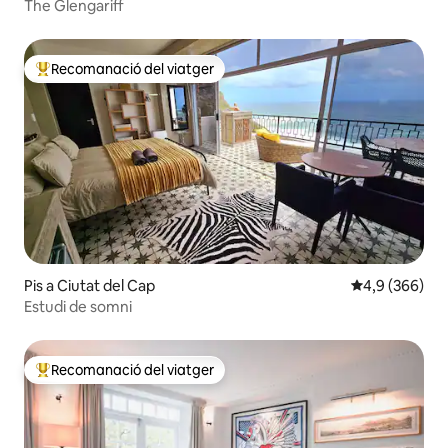
The Glengariff
Recomanació del viatger
Principals recomanacions dels viatgers
Pis a Ciutat del Cap
4,9 de puntuac
4,9 (366)
Estudi de somni
Recomanació del viatger
Principals recomanacions dels viatgers