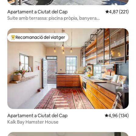
Apartament a Ciutat del Cap
4,87 de puntuac
4,87 (221)
Suite amb terrassa: piscina pròpia, banyera
d'hidromassatge, llar de foc
Recomanació del viatger
Principals recomanacions dels viatgers
Apartament a Ciutat del Cap
4,96 de puntuac
4,96 (134)
Kalk Bay Hamster House