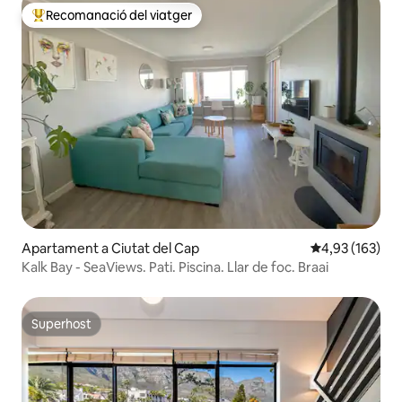
Recomanació del viatger
Principals recomanacions dels viatgers
Apartament a Ciutat del Cap
4,93 de puntuac
4,93 (163)
Kalk Bay - SeaViews. Pati. Piscina. Llar de foc. Braai
Superhost
Superhost