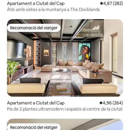
Apartament a Ciutat del Cap
4,87 de puntuac
4,87 (282)
Àtic amb vistes a la muntanya a The Docklands
Recomanació del viatger
Recomanació del viatger
Apartament a Ciutat del Cap
4,96 de puntuac
4,96 (264)
Pis de 2 plantes ultramodern i espaiós al centre de la ciutat
Recomanació del viatger
Recomanació del viatger