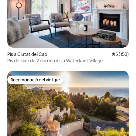
Pis a Ciutat del Cap
5 de puntua
5 (150)
Pis de luxe de 2 dormitoris a Waterkant Village
Recomanació del viatger
Recomanació del viatger