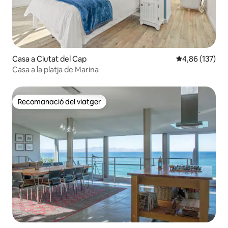
Casa a Ciutat del Cap
4,86 de puntuac
4,86 (137)
Casa a la platja de Marina
Recomanació del viatger
Recomanació del viatger