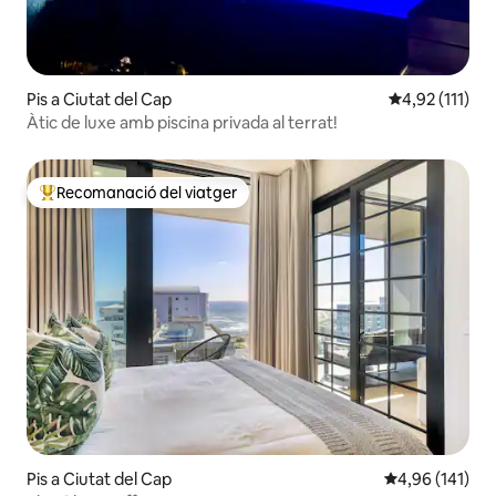
Pis a Ciutat del Cap
4,92 de puntua
4,92 (111)
Àtic de luxe amb piscina privada al terrat!
Recomanació del viatger
Principals recomanacions dels viatgers
Pis a Ciutat del Cap
4,96 de puntuac
4,96 (141)