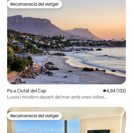
Recomanació del viatger
Recomanació del viatger
Pis a Ciutat del Cap
4,94 de puntuac
4,94 (132)
Luxós i modern davant del mar amb unes vistes
impressionants
Recomanació del viatger
Recomanació del viatger