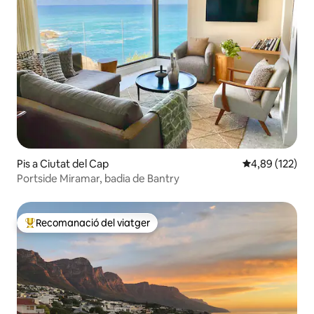
Pis a Ciutat del Cap
4,89 de puntuac
4,89 (122)
Portside Miramar, badia de Bantry
Recomanació del viatger
Principals recomanacions dels viatgers