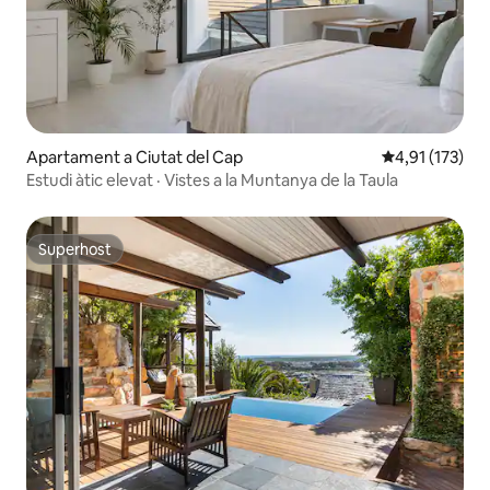
Apartament a Ciutat del Cap
4,91 de puntua
4,91 (173)
Estudi àtic elevat · Vistes a la Muntanya de la Taula
Superhost
Superhost