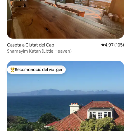
Caseta a Ciutat del Cap
4,97 de puntuac
4,97 (105)
Shamayim Katan (Little Heaven)
Recomanació del viatger
Principals recomanacions dels viatgers