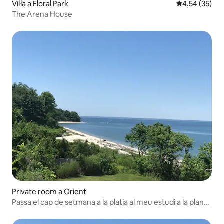
Vil·la a Floral Park
4,54 de puntua
4,54 (35)
The Arena House
Private room a Orient
Passa el cap de setmana a la platja al meu estudi a la planta
baixa