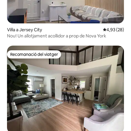
Vil·la a Jersey City
4,93 de puntua
4,93 (28)
Nou! Un allotjament acollidor a prop de Nova York
Recomanació del viatger
Recomanació del viatger