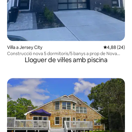
Vil·la a Jersey City
4,88 de puntua
4,88 (24)
Construcció nova 5 dormitoris/5 banys a prop de Nova
Lloguer de vil·les amb piscina
York