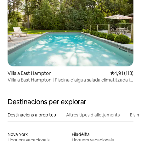
Vil·la a East Hampton
4,91 de puntua
4,91 (113)
Vil·la a East Hampton | Piscina d'aigua salada climatitzada i
platja
Destinacions per explorar
Destinacions a prop teu
Altres tipus d'allotjaments
Els m
Nova York
Filadèlfia
Lloguers vacacionals
Lloguers vacacionals