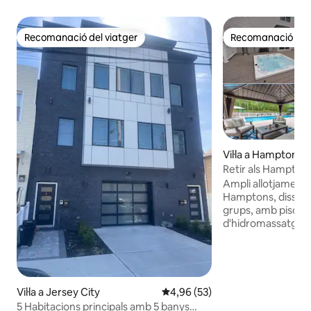
Recomanació del viatger
Recomanació del 
Recomanació del viatger
Recomanació del 
Vil·la a Hampton B
Retir als Hamptons
d'hidromassatge, c
Ampli allotjament 
10 persones
Hamptons, dissenya
grups, amb piscina
d'hidromassatge p
de trinca i una zon
recentment renov
Southampton Villag
Aquest allotjament
escapades d'estiu
Vil·la a Jersey City
4,96 de puntuació mitjana d'un 
4,96 (53)
llargs, té capacita
5 Habitacions principals amb 5 banys