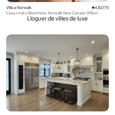
Vil·la a Norwalk
4,82 de puntu
4,82 (11)
Casa rural a Silvermine: Norwalk New Canaan Wilton
Lloguer de vil·les de luxe