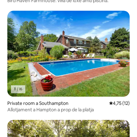
Bird Haven Farmhouse: vil·la de luxe amb piscina.
Private room a Southampton
4,75 de puntu
4,75 (12)
Allotjament a Hampton a prop de la platja