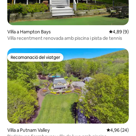
Vil·la a Hampton Bays
4,89 de puntu
4,89 (9)
Vil·la recentment renovada amb piscina i pista de tennis
Recomanació del viatger
Recomanació del viatger
Vil·la a Putnam Valley
4,96 de puntua
4,96 (24)