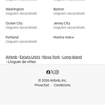
Washington
Boston
Lloguers vacacionals
Lloguers vacacionals
Ocean City
Jersey City
Lloguers vacacionals
Lloguers vacacionals
Portland
Mostra més
Lloguers vacacionals
Airbnb
Estats Units
Nova York
Long Island
Lloguer de vil·les
© 2026 Airbnb, Inc.
Privacitat
Condicions