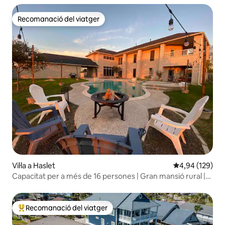
Recomanació del viatger
Recomanació del viatger
Vil·la a Haslet
4,94 de puntuac
4,94 (129)
Capacitat per a més de 16 persones | Gran mansió rural |
40 % de descompte a l'octubre
Recomanació del viatger
Principals recomanacions dels viatgers