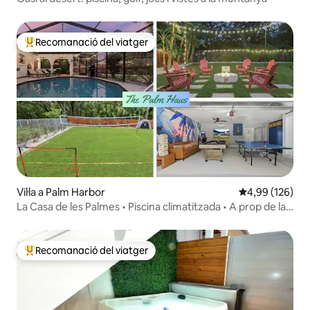
Recomanació del viatger
Principals recomanacions dels viatgers
Vil·la a Palm Harbor
4,99 de puntuac
4,99 (126)
La Casa de les Palmes • Piscina climatitzada • A prop de la
platja • Jocs
Recomanació del viatger
Principals recomanacions dels viatgers