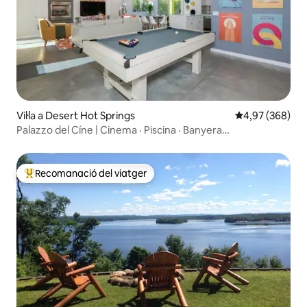
Vil·la a Desert Hot Springs
4,97 de puntuac
4,97 (368)
Palazzo del Cíne | Cinema · Piscina · Banyera
d'hidromassatge
Recomanació del viatger
Principals recomanacions dels viatgers