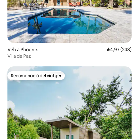
Vil·la a Phoenix
4,97 de puntuac
4,97 (248)
Villa de Paz
Recomanació del viatger
Recomanació del viatger