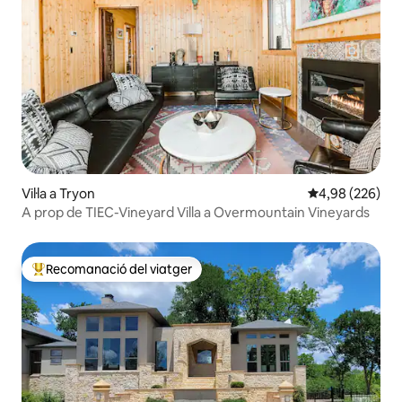
Vil·la a Tryon
4,98 de puntuac
4,98 (226)
A prop de TIEC-Vineyard Villa a Overmountain Vineyards
Recomanació del viatger
Principals recomanacions dels viatgers