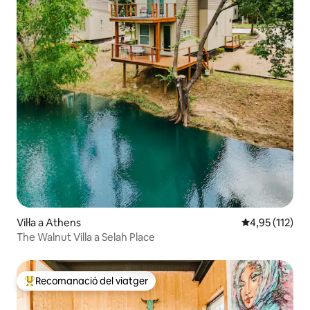
Vil·la a Athens
4,95 de puntua
4,95 (112)
The Walnut Villa a Selah Place
Recomanació del viatger
Principals recomanacions dels viatgers