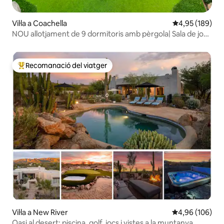
Vil·la a Coachella
4,95 de puntuac
4,95 (189)
NOU allotjament de 9 dormitoris amb pèrgola| Sala de jocs
gran| Piscina enorme
Recomanació del viatger
Principals recomanacions dels viatgers
Vil·la a New River
4,96 de puntuac
4,96 (106)
Oasi al desert: piscina, golf, jocs i vistes a la muntanya