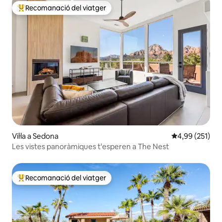
Recomanació del viatger
Principals recomanacions dels viatgers
Vil·la a Sedona
4,99 de puntuac
4,99 (251)
Les vistes panoràmiques t'esperen a The Nest
Recomanació del viatger
Principals recomanacions dels viatgers