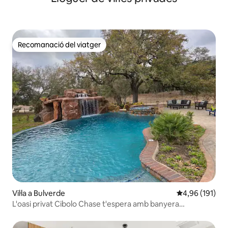
Recomanació del viatger
Recomanació del viatger
Vil·la a Bulverde
4,96 de puntuac
4,96 (191)
L'oasi privat Cibolo Chase t'espera amb banyera
d'hidromassatge i piscina