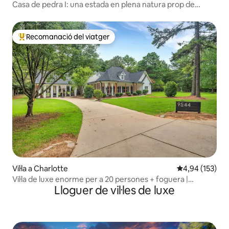
Casa de pedra I: una estada en plena natura prop de
Yosemite
Recomanació del viatger
Principals recomanacions dels viatgers
Vil·la a Charlotte
4,94 de puntuac
4,94 (153)
Vil·la de luxe enorme per a 20 persones + foguera |
Lloguer de vil·les de luxe
Esdeveniments