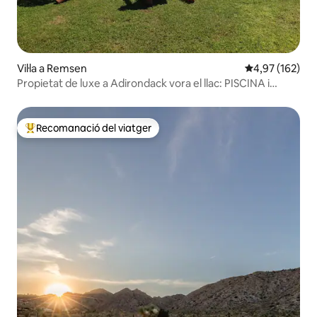
Vil·la a Remsen
4,97 de puntuac
4,97 (162)
Propietat de luxe a Adirondack vora el llac: PISCINA i
BANYERA D'HIDROMASSATGE!
Recomanació del viatger
Principals recomanacions dels viatgers