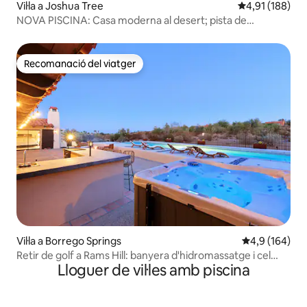
Vil·la a Joshua Tree
4,91 de puntuac
4,91 (188)
NOVA PISCINA: Casa moderna al desert; pista de
pickleball
Recomanació del viatger
Recomanació del viatger
Vil·la a Borrego Springs
4,9 de puntuac
4,9 (164)
Retir de golf a Rams Hill: banyera d'hidromassatge i cel
Lloguer de vil·les amb piscina
estrellat