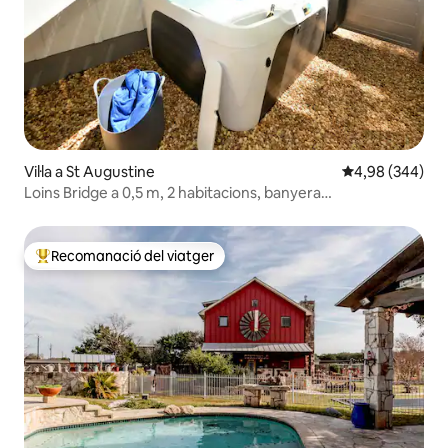
Vil·la a St Augustine
4,98 de puntuac
4,98 (344)
Loins Bridge a 0,5 m, 2 habitacions, banyera
d'hidromassatge privada
Recomanació del viatger
Principals recomanacions dels viatgers