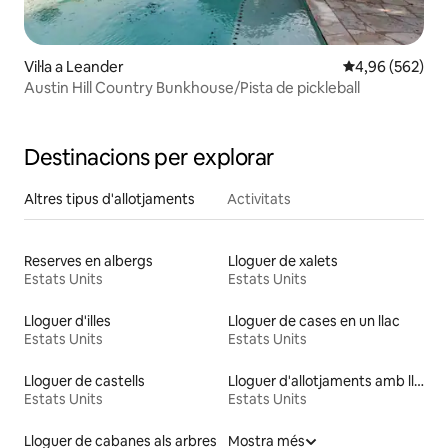
Vil·la a Leander
4,96 de puntuac
4,96 (562)
Austin Hill Country Bunkhouse/Pista de pickleball
Destinacions per explorar
Altres tipus d'allotjaments
Activitats
Reserves en albergs
Lloguer de xalets
Estats Units
Estats Units
Lloguer d'illes
Lloguer de cases en un llac
Estats Units
Estats Units
Lloguer de castells
Lloguer d'allotjaments amb llit d'alçada accessible
Estats Units
Estats Units
Lloguer de cabanes als arbres
Mostra més