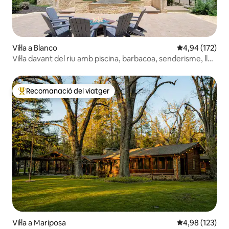
Vil·la a Blanco
4,94 de puntuac
4,94 (172)
Vil·la davant del riu amb piscina, barbacoa, senderisme, llar
de foc
Recomanació del viatger
Principals recomanacions dels viatgers
Vil·la a Mariposa
4,98 de puntuac
4,98 (123)