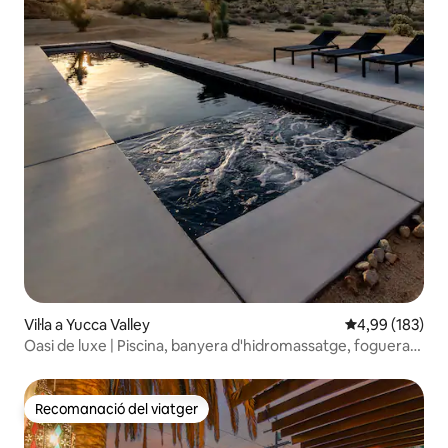
Vil·la a Yucca Valley
4,99 de puntuac
4,99 (183)
Oasi de luxe | Piscina, banyera d'hidromassatge, foguera,
vistes
Recomanació del viatger
Recomanació del viatger