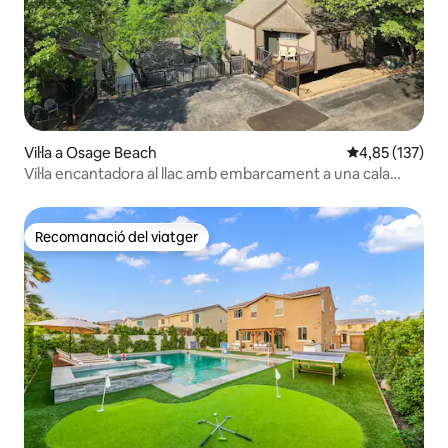
Vil·la a Osage Beach
4,85 de puntuac
4,85 (137)
Vil·la encantadora al llac amb embarcament a una cala
tranquil·la
Recomanació del viatger
Recomanació del viatger