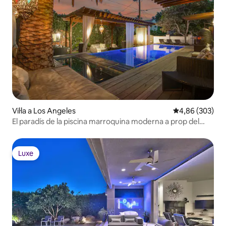
Vil·la a Los Angeles
4,86 de puntuac
4,86 (303)
El paradís de la piscina marroquina moderna a prop del
centre de la nostra comunitat/Bev Center
Luxe
Luxe