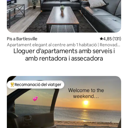
Pis a Bartlesville
4,85 de puntua
4,85 (131)
Apartament elegant al centre amb 1 habitació | Renovada
Lloguer d'apartaments amb serveis i
amb rentadora i assecadora
amb rentadora i assecadora
Recomanació del viatger
Principals recomanacions dels viatgers