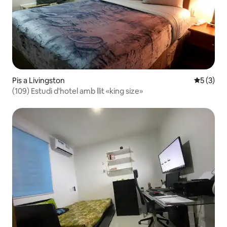
Pis a Livingston
5 de punt
5 (3)
(109) Estudi d'hotel amb llit «king size»