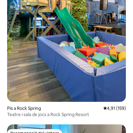
Pis a Rock Spring
4,91 de puntua
4,91 (159)
Teatre i sala de jocs a Rock Spring Resort