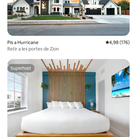
Pis a Hurricane
4,98 de puntuac
4,98 (176)
Retir a les portes de Zion
Superhost
Superhost