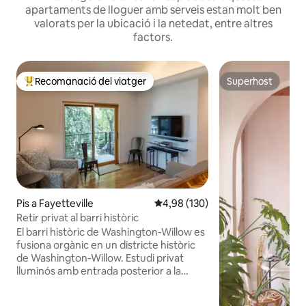
apartaments de lloguer amb serveis estan molt ben
valorats per la ubicació i la netedat, entre altres
factors.
Recomanació del viatger
Superhost
Principals recomanacions dels viatgers
Superhost
Pis a Fayetteville
4,98 de puntuació mitjana d'un t
4,98 (130)
Retir privat al barri històric
El barri històric de Washington-Willow es
fusiona orgànic en un districte històric
de Washington-Willow. Estudi privat
lluminós amb entrada posterior a la
planta superior. Tant el llit queen com el
sofà llit complet; terra de fusta, cuina