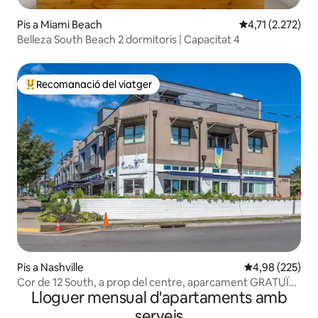
Pis a Miami Beach
4,71 de puntuaci
4,71 (2.272)
Belleza South Beach 2 dormitoris | Capacitat 4
Recomanació del viatger
Principals recomanacions dels viatgers
Pis a Nashville
4,98 de puntuac
4,98 (225)
Cor de 12 South, a prop del centre, aparcament GRATUÏT
Lloguer mensual d'apartaments amb
- #3
serveis