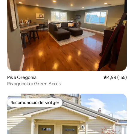
Pis a Oregonia
4,99 de puntuac
4,99 (155)
Pis agrícola a Green Acres
Recomanació del viatger
Recomanació del viatger