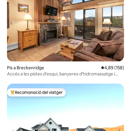
Pis a Breckenridge
4,89 de puntuac
4,89 (158)
Accés a les pistes d'esquí, banyeres d'hidromassatge i
vistes increïbles!
Recomanació del viatger
Principals recomanacions dels viatgers