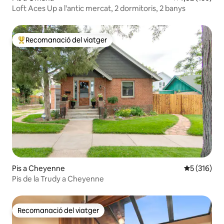
Loft Aces Up a l'antic mercat, 2 dormitoris, 2 banys
Recomanació del viatger
Principals recomanacions dels viatgers
Pis a Cheyenne
5 de puntua
5 (316)
Pis de la Trudy a Cheyenne
Recomanació del viatger
Recomanació del viatger