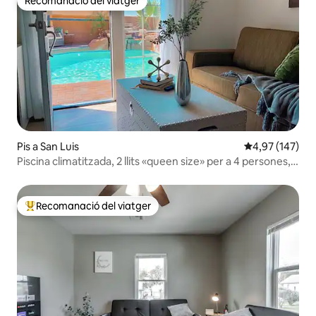
Recomanació del viatger
Recomanació del viatger
Pis a San Luis
4,97 de puntuac
4,97 (147)
Piscina climatitzada, 2 llits «queen size» per a 4 persones,
un lloc especial
Recomanació del viatger
Principals recomanacions dels viatgers