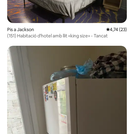
Pis a Jackson
4,74 de puntu
4,74 (23)
(151) Habitació d'hotel amb llit «king size» - Tancat