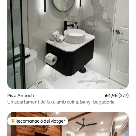
Pis a Antioch
4,96 de puntuac
4,96 (277)
Un apartament de luxe amb cuina, bany i bugaderia
Recomanació del viatger
Principals recomanacions dels viatgers