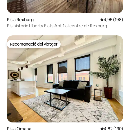
Pis a Rexburg
4,95 de puntuac
4,95 (198)
Pis històric Liberty Flats Apt 1 al centre de Rexburg
Recomanació del viatger
Recomanació del viatger
Pis a Omaha
4,82 de puntuac
4,82 (130)