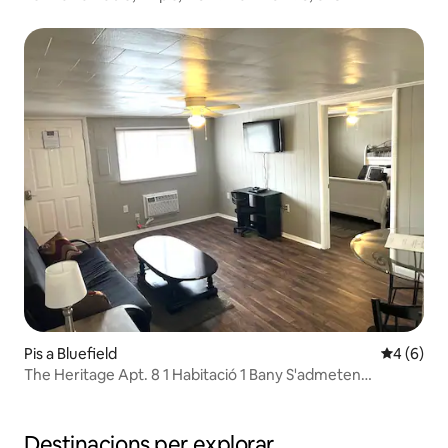
Pis a Bluefield
4 de punt
4 (6)
The Heritage Apt. 8 1 Habitació 1 Bany S'admeten
mascotes
Destinacions per explorar