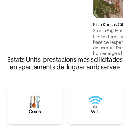
petita . Rentadora/assecadora LG H-E.
Balcó semblant a una casa d'arbres, pati
aïllat. Aparcament gratuït. Bany complet
de rajoles. Televisor intel·ligent. A prop
del transport públic; 2/3 milles a U. of
Pis a Kansas City
Ark. & Fay. Square; Razorback Greenway
Studio 5 @ Hotel 
& Wilson Park, 3 blocs; Dickson St., 2
Les textures neutre
blocs; Ozark Natural Food Co-Op, a
base de l'esperit de
l'altre costat del carrer; U.A. Startup
de bambú i l'ambie
Village, a 7 minuts a peu.
homenatge a l'ene
Estats Units: prestacions més sol·licitades
creen un espai tra
Una banyera amb p
en apartaments de lloguer amb serveis
fons per a una es
romàntica. Les 8 
dormitoris i banys privats. Av
bar del vestíbul es
dimecres i dissabt
a partir de la 1:00.
persones que dor
hi ha televisor i la 
Cuina
Wifi
gràcies al servei d
comercial que util