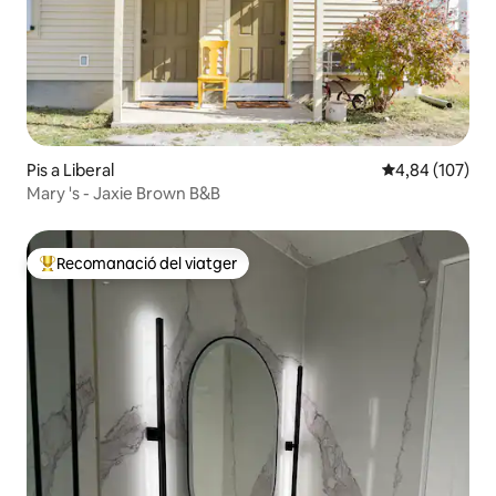
Pis a Liberal
4,84 de puntuac
4,84 (107)
Mary 's - Jaxie Brown B&B
Recomanació del viatger
Principals recomanacions dels viatgers