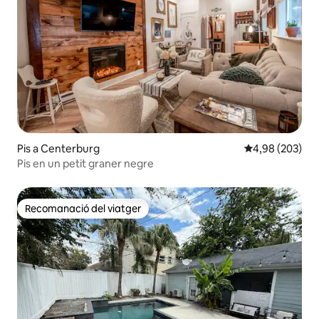
Pis a Centerburg
4,98 de puntuac
4,98 (203)
Pis en un petit graner negre
Recomanació del viatger
Recomanació del viatger