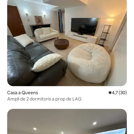
Casa a Queens
4,7 de puntu
4,7 (30)
Ampli de 2 dormitoris a prop de LAG