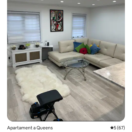
Apartament a Queens
5 de puntua
5 (67)