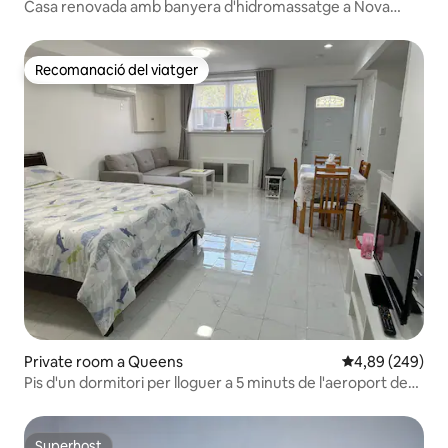
Casa renovada amb banyera d'hidromassatge a Nova
York/LGA/JFK Rentadora/Assecadora
Recomanació del viatger
Recomanació del viatger
Private room a Queens
4,89 de puntuac
4,89 (249)
Pis d'un dormitori per lloguer a 5 minuts de l'aeroport de
LaGuardia
Superhost