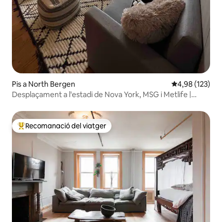
Pis a North Bergen
4,98 de puntuac
4,98 (123)
Desplaçament a l'estadi de Nova York, MSG i Metlife |
Aparcament al garatge!
Recomanació del viatger
Principals recomanacions dels viatgers