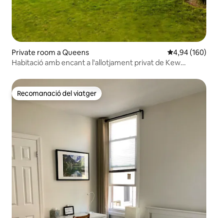
Private room a Queens
4,94 de puntuac
4,94 (160)
Habitació amb encant a l'allotjament privat de Kew
Gardens Hills
Recomanació del viatger
Recomanació del viatger