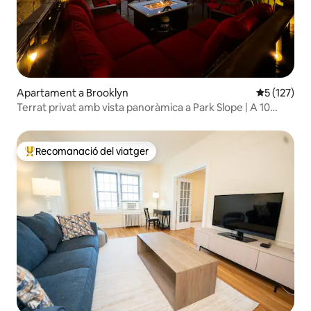
Apartament a Brooklyn
5 de puntua
5 (127)
Terrat privat amb vista panoràmica a Park Slope | A 10
minuts de Nova York
Recomanació del viatger
Principals recomanacions dels viatgers