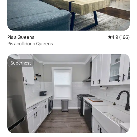
Pis a Queens
4,9 de puntuac
4,9 (166)
Pis acollidor a Queens
Superhost
Superhost