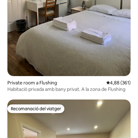
Private room a Flushing
4,88 de puntuac
4,88 (361)
Habitació privada amb bany privat. A la zona de Flushing
Recomanació del viatger
Recomanació del viatger