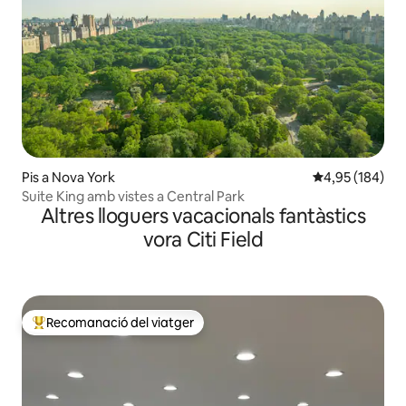
Pis a Nova York
4,95 de puntuac
4,95 (184)
Suite King amb vistes a Central Park
Altres lloguers vacacionals fantàstics
vora Citi Field
Recomanació del viatger
Principals recomanacions dels viatgers