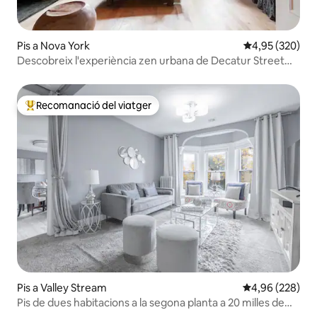
Pis a Nova York
4,95 de puntuac
4,95 (320)
Descobreix l'experiència zen urbana de Decatur Street
Limestone
Recomanació del viatger
Principals recomanacions dels viatgers
Pis a Valley Stream
4,96 de puntuac
4,96 (228)
Pis de dues habitacions a la segona planta a 20 milles de
Nova York