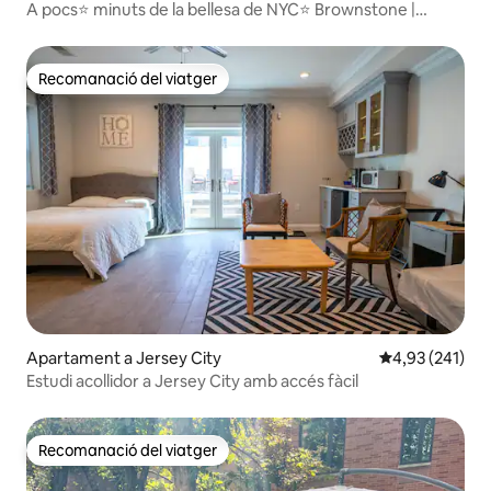
A pocs⭐ minuts de la bellesa de NYC⭐ Brownstone |
APARCAMENT GRATUÏT
Recomanació del viatger
Recomanació del viatger
Apartament a Jersey City
4,93 de puntuac
4,93 (241)
Estudi acollidor a Jersey City amb accés fàcil
Recomanació del viatger
Recomanació del viatger