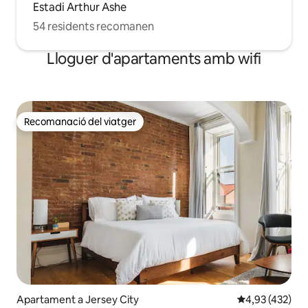
Estadi Arthur Ashe
54 residents recomanen
Lloguer d'apartaments amb wifi
Recomanació del viatger
Recomanació del viatger
Apartament a Jersey City
4,93 de puntuac
4,93 (432)