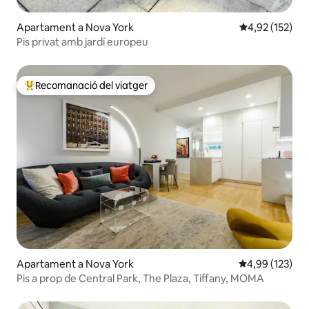
Apartament a Nova York
4,92 de puntuac
4,92 (152)
Pis privat amb jardí europeu
Recomanació del viatger
Principals recomanacions dels viatgers
Apartament a Nova York
4,99 de puntuac
4,99 (123)
Pis a prop de Central Park, The Plaza, Tiffany, MOMA