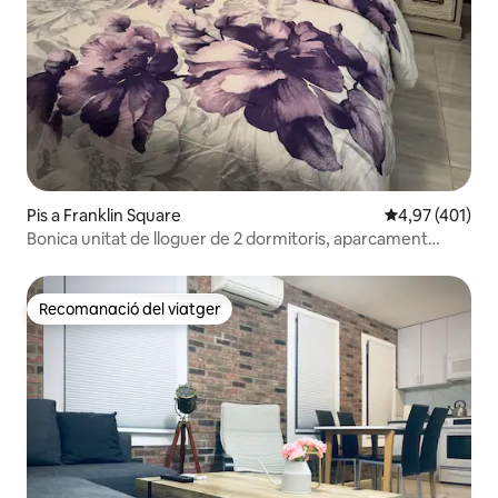
Pis a Franklin Square
4,97 de puntuac
4,97 (401)
Bonica unitat de lloguer de 2 dormitoris, aparcament
gratuït al carrer.
Recomanació del viatger
Recomanació del viatger