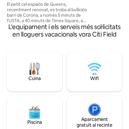
El petit cel espaiós de Queens,
Casino 30 minuts a 
recentment renovat, es troba al bulliciós
Penn 🚆 A 5 minuts
barri de Corona, a només 5 minuts de
autopistes princip
l'USTA, a 40 minuts de Times Square, a
L'equipament i els serveis més sol·licitats
només 5 minuts del parc Corona, a 10
minuts de l'aeroport LGA i a 20 minuts
en lloguers vacacionals vora Citi Field
de l'aeroport JFK. La casa té 2 dormitoris
i un sofà llit. L'amfitrió viu a la planta baixa
de la propietat, la primera planta sencera
amb 2 dormitoris és per als hostes. Cuina
privada, amb pati. Està estrictament
prohibit celebrar festes o reunions, i fer
fotografies. No es permet fumar ni
consumir drogues. L'estació de tren està
Cuina
Wifi
a 10-15 minuts.🅿️ Si us plau, avisa amb
antelació.
Aparcament
Piscina
gratuït al recinte