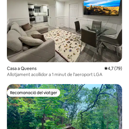
Casa a Queens
4,7 de puntu
4,7 (79)
Allotjament acollidor a 1 minut de l'aeroport LGA
Recomanació del viatger
Recomanació del viatger