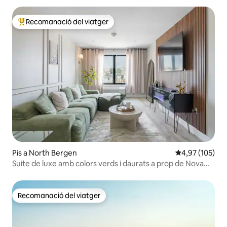
Recomanació del viatger
Principals recomanacions dels viatgers
Pis a North Bergen
4,97 de puntuac
4,97 (105)
Suite de luxe amb colors verds i daurats a prop de Nova
York amb aparcament gratuït
Recomanació del viatger
Recomanació del viatger