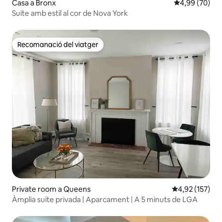
Casa a Bronx
4,99 de puntua
4,99 (70)
Suite amb estil al cor de Nova York
Recomanació del viatger
Recomanació del viatger
Private room a Queens
4,92 de puntuac
4,92 (157)
Àmplia suite privada | Aparcament | A 5 minuts de LGA