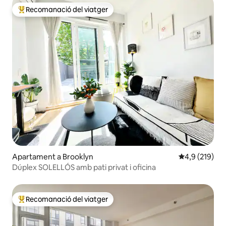
Recomanació del viatger
Principals recomanacions dels viatgers
Apartament a Brooklyn
4,9 de puntua
4,9 (219)
Dúplex SOLELLÓS amb pati privat i oficina
Recomanació del viatger
Principals recomanacions dels viatgers