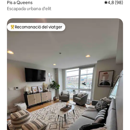
Pis a Queens
4,8 de puntua
4,8 (98)
Escapada urbana d'elit
Recomanació del viatger
Principals recomanacions dels viatgers