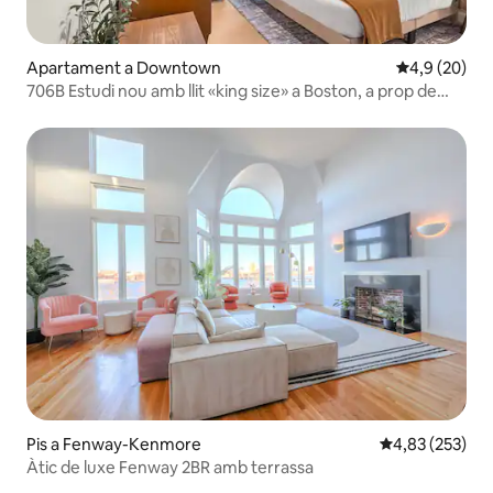
Apartament a Downtown
4,9 de puntua
4,9 (20)
706B Estudi nou amb llit «king size» a Boston, a prop de
l'hospital i del metro
Pis a Fenway-Kenmore
4,83 de puntuac
4,83 (253)
Àtic de luxe Fenway 2BR amb terrassa