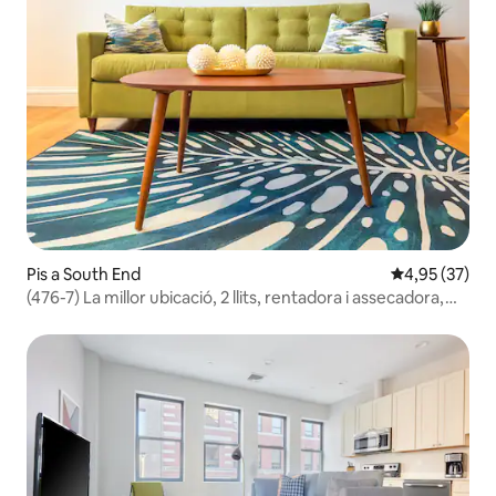
Pis a South End
4,95 de puntua
4,95 (37)
(476-7) La millor ubicació, 2 llits, rentadora i assecadora,
orientació frontal!