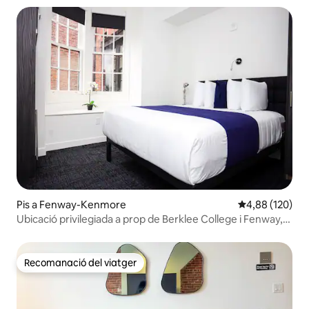
Pis a Fenway-Kenmore
4,88 de puntuac
4,88 (120)
Ubicació privilegiada a prop de Berklee College i Fenway,
#304
Recomanació del viatger
Recomanació del viatger