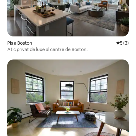
Pis a Boston
5 de punt
5 (3)
Àtic privat de luxe al centre de Boston.