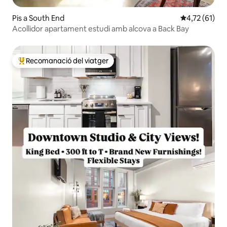
Pis a South End
4,72 de puntu
4,72 (61)
Acollidor apartament estudi amb alcova a Back Bay
Recomanació del viatger
Principals recomanacions dels viatgers