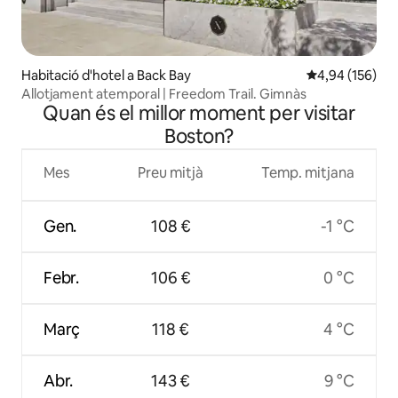
Habitació d'hotel a Back Bay
4,94 de puntuac
4,94 (156)
Allotjament atemporal | Freedom Trail. Gimnàs
Quan és el millor moment per visitar
Boston?
Mes
Preu mitjà
Temp. mitjana
Gen.
108 €
-1 °C
Febr.
106 €
0 °C
Març
118 €
4 °C
Abr.
143 €
9 °C