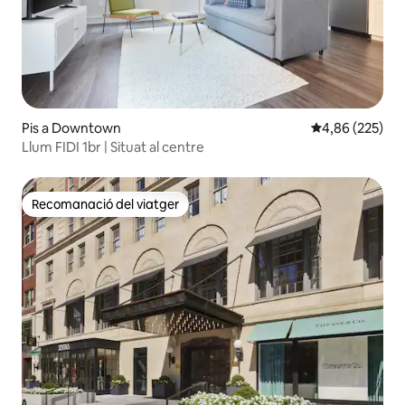
Pis a Downtown
4,86 de puntuac
4,86 (225)
Llum FIDI 1br | Situat al centre
Recomanació del viatger
Recomanació del viatger