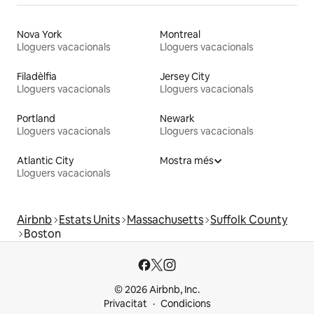
Nova York
Montreal
Lloguers vacacionals
Lloguers vacacionals
Filadèlfia
Jersey City
Lloguers vacacionals
Lloguers vacacionals
Portland
Newark
Lloguers vacacionals
Lloguers vacacionals
Atlantic City
Mostra més
Lloguers vacacionals
Airbnb
Estats Units
Massachusetts
Suffolk County
Boston
© 2026 Airbnb, Inc.
Privacitat
Condicions