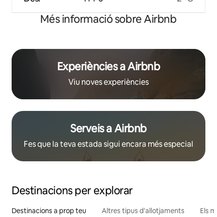
Més informació sobre Airbnb
Experiències a Airbnb
Viu noves experiències
Serveis a Airbnb
Fes que la teva estada sigui encara més especial
Destinacions per explorar
Destinacions a prop teu
Altres tipus d'allotjaments
Els m