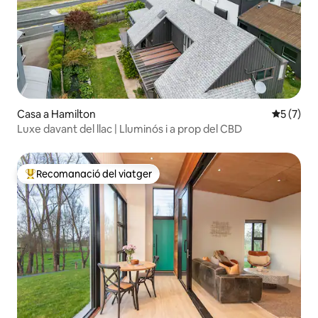
Casa a Hamilton
5 de punt
5 (7)
Luxe davant del llac | Lluminós i a prop del CBD
Recomanació del viatger
Principals recomanacions dels viatgers