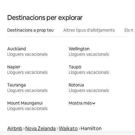
Destinacions per explorar
Destinacions a prop teu
Altres tipus d'allotjaments
Els m
Auckland
Wellington
Lloguers vacacionals
Lloguers vacacionals
Napier
Taupō
Lloguers vacacionals
Lloguers vacacionals
Tauranga
Rotorua
Lloguers vacacionals
Lloguers vacacionals
Mount Maunganui
Mostra més
Lloguers vacacionals
Airbnb
Nova Zelanda
Waikato
Hamilton