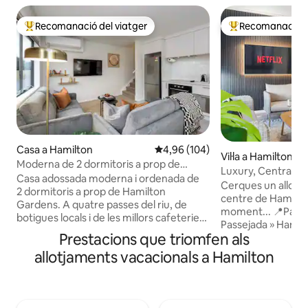
Recomanació del viatger
Recomanació de
Principals recomanacions dels viatgers
Principals recoma
Casa a Hamilton
4,96 de puntuació mitjana d'un t
4,96 (104)
Vil·la a Hamilton C
Moderna de 2 dormitoris a prop de
Luxury, Central Ci
jardins i cafeteries
Casa adossada moderna i ordenada de
Per KOSH
Cerques un allotj
2 dormitoris a prop de Hamilton
centre de Hamilto
Gardens. A quatre passes del riu, de
moment... 📍Passejada a peu pel riu 📍
botigues locals i de les millors cafeteries i
Passejada » Hamil
restaurants de Hamilton East. Situat a
Prestacions que triomfen als
Supermercats, bars
només 2 km del centre de la ciutat,
minuts de l'Hospit
allotjaments vacacionals a Hamilton
aquest allotjament net i còmode és ideal
Teatre BNZ A 📍5 m
tant per a viatges de negocis com per a
Waikato 📍5 min »
vacances. Ben equipat amb: - Una cuina
d'esdeveniments C
completa -Dos banys privats -Dos llits
Els famosos jardin