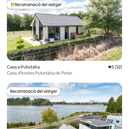
Recomanació del viatger
Principals recomanacions dels viatgers
Casa a Puketaha
5 de puntu
5 (32)
Casa d'hostes Puketaha de Peter
Recomanació del viatger
Recomanació del viatger