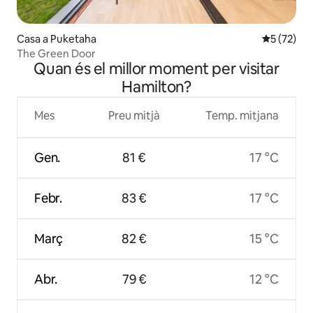
Casa a Puketaha
5 de puntu
5 (72)
The Green Door
Quan és el millor moment per visitar
Hamilton?
Mes
Preu mitjà
Temp. mitjana
Gen.
81 €
17 °C
Febr.
83 €
17 °C
Març
82 €
15 °C
Abr.
79 €
12 °C