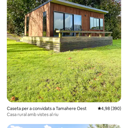
Caseta per a convidats a Tamahere Oest
4,98 de puntuac
4,98 (390)
Casa rural amb vistes al riu