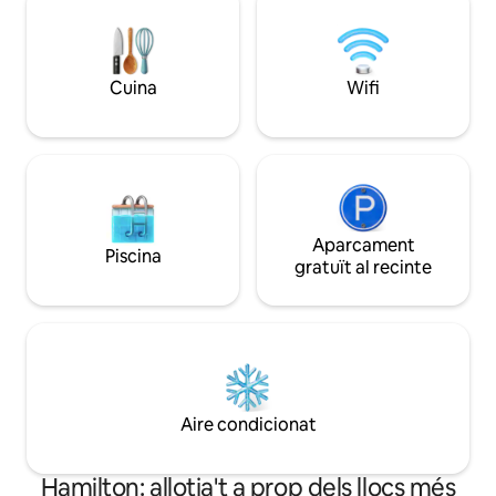
«king size» - Televisors intel·ligents
minuts de l'aerop
Samsung 4K a totes les habitacions -
min » Waitomo, Ragla
Calefacció i aire condicionat a totes les
de 280 Mbps ✅ Te 
habitacions - Rentadora/assecadora - Un
condicionat/calefacció c
aparcament fora del carrer - Carregador
Cuina
Wifi
la teva llista de des
universal per a vehicles elèctrics
cantonada superio
Aparcament
Piscina
gratuït al recinte
Aire condicionat
Hamilton: allotja't a prop dels llocs més