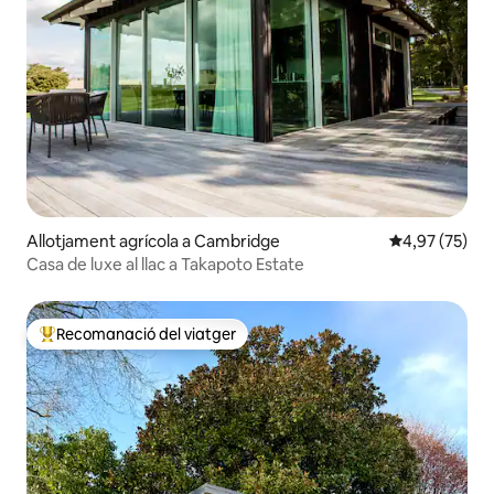
Allotjament agrícola a Cambridge
4,97 de puntua
4,97 (75)
Casa de luxe al llac a Takapoto Estate
Recomanació del viatger
Principals recomanacions dels viatgers