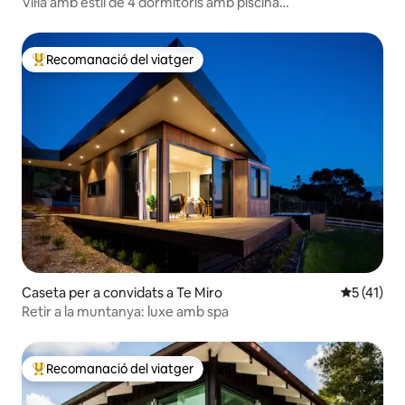
Vil·la amb estil de 4 dormitoris amb piscina
d'hidromassatge i piscina
Recomanació del viatger
Principals recomanacions dels viatgers
Caseta per a convidats a Te Miro
5 de puntu
5 (41)
Retir a la muntanya: luxe amb spa
Recomanació del viatger
Principals recomanacions dels viatgers