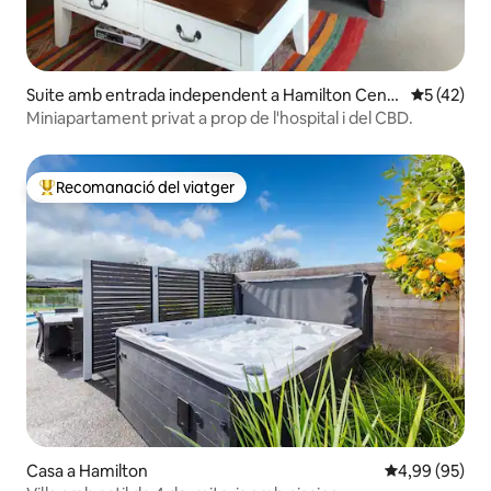
Suite amb entrada independent a Hamilton Centr
5 de puntu
5 (42)
al
Miniapartament privat a prop de l'hospital i del CBD.
Recomanació del viatger
Principals recomanacions dels viatgers
Casa a Hamilton
4,99 de puntua
4,99 (95)