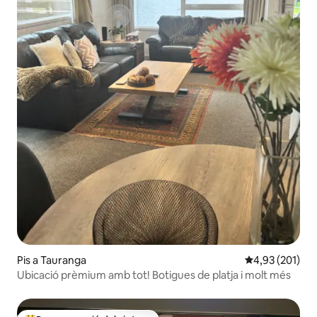
Pis a Tauranga
4,93 de puntuac
4,93 (201)
Ubicació prèmium amb tot! Botigues de platja i molt més