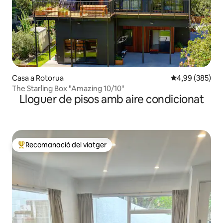
Casa a Rotorua
4,99 de puntuac
4,99 (385)
The Starling Box "Amazing 10/10"
Lloguer de pisos amb aire condicionat
Recomanació del viatger
Principals recomanacions dels viatgers