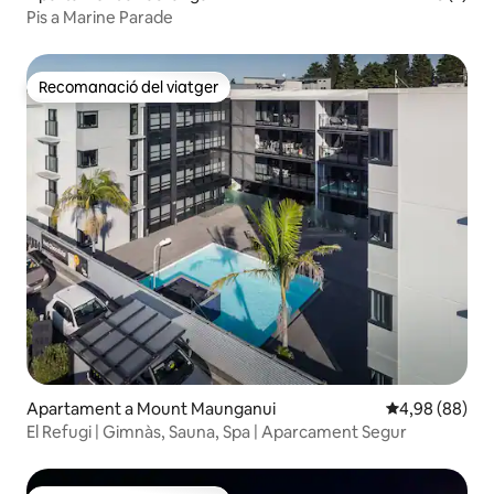
Pis a Marine Parade
Recomanació del viatger
Recomanació del viatger
Apartament a Mount Maunganui
4,98 de puntua
4,98 (88)
El Refugi | Gimnàs, Sauna, Spa | Aparcament Segur