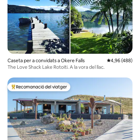
Caseta per a convidats a Okere Falls
4,96 de puntuac
4,96 (488)
The Love Shack Lake Rotoiti. A la vora del llac.
Recomanació del viatger
Principals recomanacions dels viatgers