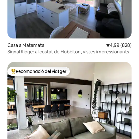
Casa a Matamata
4,99 de puntuac
4,99 (828)
Signal Ridge: al costat de Hobbiton, vistes impressionants
Recomanació del viatger
Principals recomanacions dels viatgers