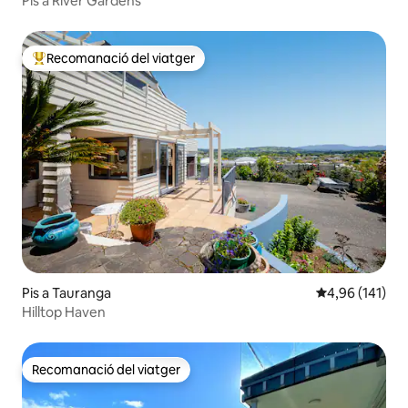
Pis a River Gardens
Recomanació del viatger
Principals recomanacions dels viatgers
Pis a Tauranga
4,96 de puntuac
4,96 (141)
Hilltop Haven
Recomanació del viatger
Recomanació del viatger