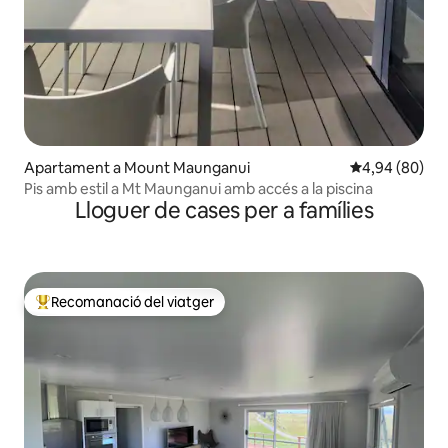
Apartament a Mount Maunganui
4,94 de puntua
4,94 (80)
Pis amb estil a Mt Maunganui amb accés a la piscina
Lloguer de cases per a famílies
Recomanació del viatger
Principals recomanacions dels viatgers