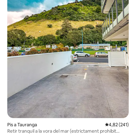
Pis a Tauranga
4,82 de puntuac
4,82 (241)
Retir tranquil a la vora del mar (estrictament prohibit