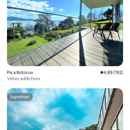
Pis a Rotorua
4,89 de puntuac
4,89 (192)
Vistes addictives
Superhost
Superhost