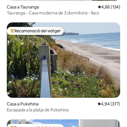
Casa a Tauranga
4,86 de puntuac
4,86 (134)
Tauranga - Casa moderna de 3 dormitoris - llacs
Recomanació del viatger
Principals recomanacions dels viatgers
Casa a Pukehina
4,94 de puntuac
4,94 (377)
Escapada a la platja de Pukehina