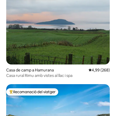
Casa de camp a Hamurana
4,99 de puntuac
4,99 (268)
Casa rural Rimu amb vistes al llac i spa
Recomanació del viatger
Principals recomanacions dels viatgers