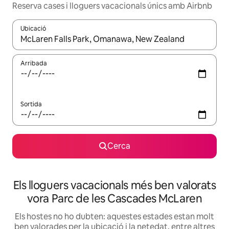
Reserva cases i lloguers vacacionals únics amb Airbnb
Ubicació
Quan els resultats estiguin disponibles, podràs navegar-hi a través 
Arribada
Sortida
Cerca
Els lloguers vacacionals més ben valorats
vora Parc de les Cascades McLaren
Els hostes no ho dubten: aquestes estades estan molt
ben valorades per la ubicació i la netedat, entre altres