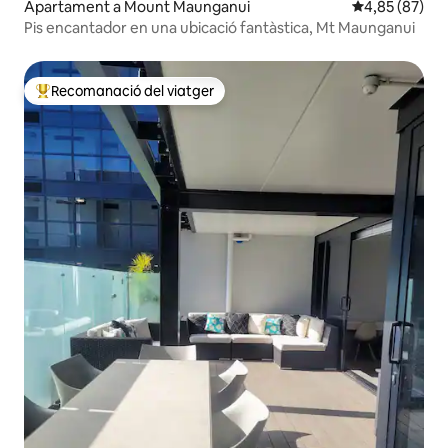
Apartament a Mount Maunganui
4,85 de puntua
4,85 (87)
Pis encantador en una ubicació fantàstica, Mt Maunganui
Recomanació del viatger
Principals recomanacions dels viatgers