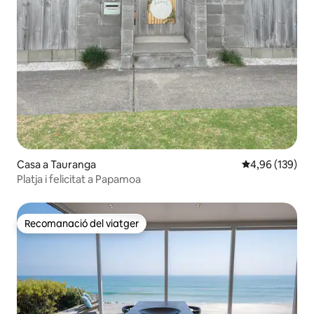
Casa a Tauranga
4,96 de puntuac
4,96 (139)
Platja i felicitat a Papamoa
Recomanació del viatger
Recomanació del viatger