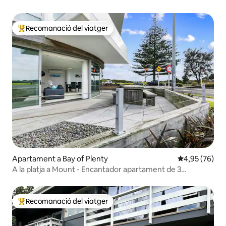
Recomanació del viatger
Principals recomanacions dels viatgers
Apartament a Bay of Plenty
4,95 de puntua
4,95 (76)
A la platja a Mount - Encantador apartament de 3
habitacions
Recomanació del viatger
Principals recomanacions dels viatgers