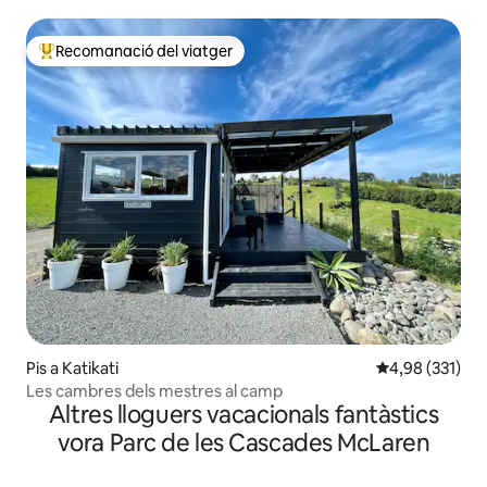
celebrar-hi festes o portar-hi animals de companyia)
Recomanació del viatger
Principals recomanacions dels viatgers
Pis a Katikati
4,98 de puntuac
4,98 (331)
Les cambres dels mestres al camp
Altres lloguers vacacionals fantàstics
vora Parc de les Cascades McLaren