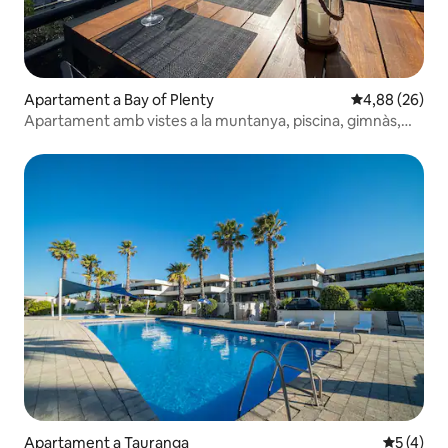
Apartament a Bay of Plenty
4,88 de puntua
4,88 (26)
Apartament amb vistes a la muntanya, piscina, gimnàs,
banyera d'hidromassatge
Apartament a Tauranga
5 de punt
5 (4)