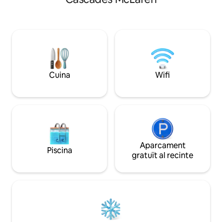
ocells autòctons com a veïns propers.
adequades per a u
No hi ha soroll a la carretera, aparcament
Explora la platja p
fora del carrer. Si la natura ho permet,
una barbacoa cobe
pots mirar les estrelles mentre
amics, gaudeix de l
gaudeixes de la banyera exterior, veure
banyera d'hidroma
la Via Làctia o els nostres cucs de llum. A
les estrelles (la 
15 minuts en cotxe de CBD i Eat Street,
es comparteix amb a
Gondolas, Canopy Tours i Hobbiton,
Escapa't junts a T
Cuina
Wifi
aproximadament a una hora de
distància.
Aparcament
Piscina
gratuït al recinte