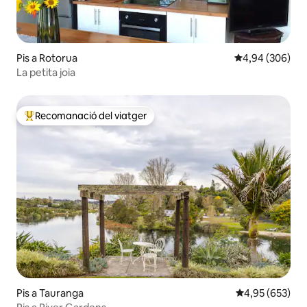
Pis a Rotorua
4,94 de puntuac
4,94 (306)
La petita joia
Recomanació del viatger
Principals recomanacions dels viatgers
Pis a Tauranga
4,95 de puntuac
4,95 (653)