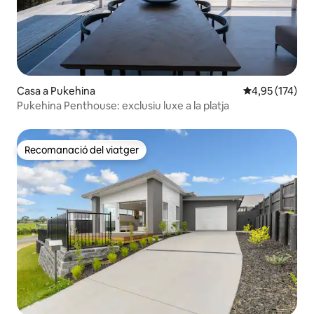
Casa a Pukehina
4,95 de puntuac
4,95 (174)
Pukehina Penthouse: exclusiu luxe a la platja
Recomanació del viatger
Recomanació del viatger