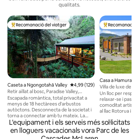
qualitats.
Recomanació del viatger
Recomanació de
Principals recomanacions dels viatgers
Principals recoma
Casa a Hamurana
Caseta a Ngongotahā Valley
4,99 de puntuació mitjana d'un t
4,99 (129)
Vil·la de luxe de 3 
Retir aïllat al bosc, Paradise Valley,
amb banyera d'hidr
Un lloc per respira
Rotorua
Escapada romàntica, total privacitat a
llac Toka Ridge
relaxar-se i passar
menys de 18 hectàrees d'arbustos
comoditat artístic
autòctons. Desconnecta de la societat i
al llac Rotorua i al
torna a connectar amb tu mateix. La
Aquest modern ban
L'equipament i els serveis més sol·licitats
nostra minicasa entre els arbres està
banys situat entre
situada entre les falgueres i els pongues,
autòctones i art m
en lloguers vacacionals vora Parc de les
pensada per a la privacitat, amb només
quatre vil·les sepa
Cascades McLaren