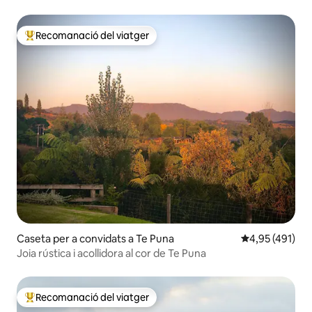
Recomanació del viatger
Principals recomanacions dels viatgers
Caseta per a convidats a Te Puna
4,95 de puntuac
4,95 (491)
Joia rústica i acollidora al cor de Te Puna
Recomanació del viatger
Principals recomanacions dels viatgers