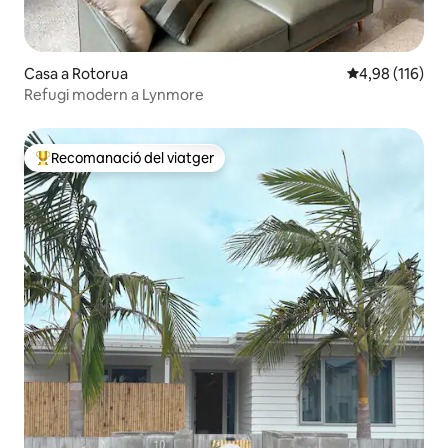
Casa a Rotorua
4,98 de puntuac
4,98 (116)
Refugi modern a Lynmore
Recomanació del viatger
Principals recomanacions dels viatgers