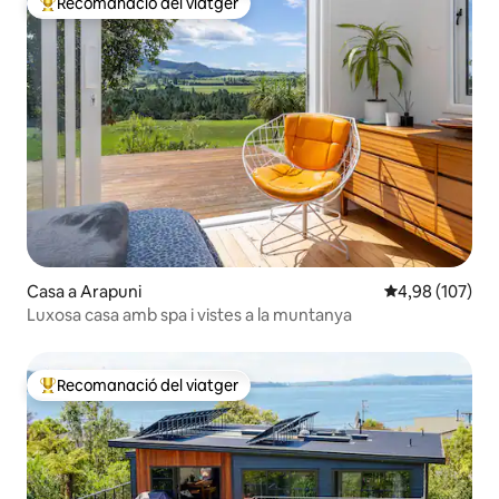
Recomanació del viatger
Principals recomanacions dels viatgers
Casa a Arapuni
4,98 de puntuac
4,98 (107)
Luxosa casa amb spa i vistes a la muntanya
Recomanació del viatger
Principals recomanacions dels viatgers