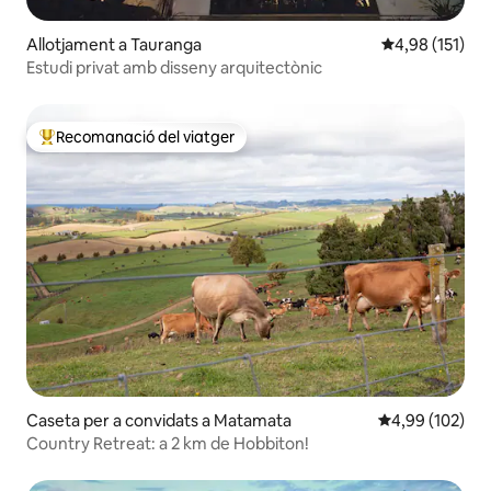
Allotjament a Tauranga
4,98 de puntua
4,98 (151)
Estudi privat amb disseny arquitectònic
Recomanació del viatger
Principals recomanacions dels viatgers
Caseta per a convidats a Matamata
4,99 de puntuac
4,99 (102)
Country Retreat: a 2 km de Hobbiton!