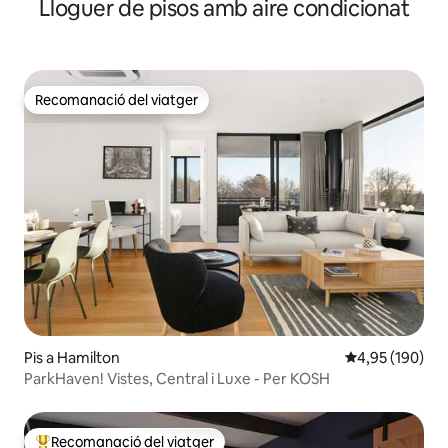
Lloguer de pisos amb aire condicionat
Recomanació del viatger
Recomanació del viatger
Pis a Hamilton
4,95 de puntuac
4,95 (190)
ParkHaven! Vistes, Central i Luxe - Per KOSH
Recomanació del viatger