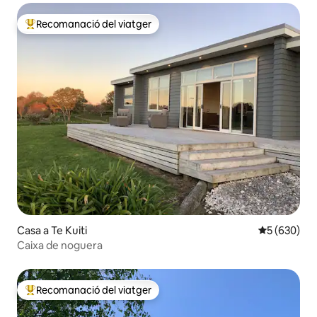
Recomanació del viatger
Principals recomanacions dels viatgers
Casa a Te Kuiti
5 de puntuac
5 (630)
Caixa de noguera
Recomanació del viatger
Principals recomanacions dels viatgers