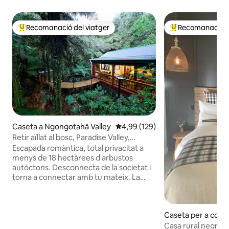
Recomanació del viatger
Recomanació de
Principals recomanacions dels viatgers
Principals recoma
Caseta a Ngongotahā Valley
4,99 de puntuació mitjana d'un t
4,99 (129)
Retir aïllat al bosc, Paradise Valley,
Rotorua
Escapada romàntica, total privacitat a
menys de 18 hectàrees d'arbustos
autòctons. Desconnecta de la societat i
torna a connectar amb tu mateix. La
nostra minicasa entre els arbres està
situada entre les falgueres i els pongues,
pensada per a la privacitat, amb només
Caseta per a convi
ocells autòctons com a veïns propers.
papa
No hi ha soroll a la carretera, aparcament
Casa rural negra a