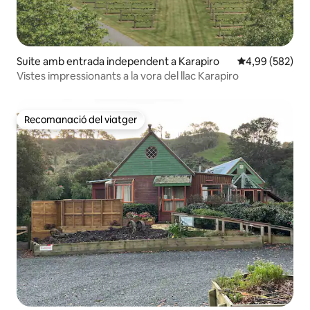
Suite amb entrada independent a Karapiro
4,99 de puntuac
4,99 (582)
Vistes impressionants a la vora del llac Karapiro
Recomanació del viatger
Recomanació del viatger