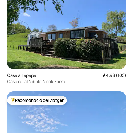
Casa a Tapapa
4,98 de puntuac
4,98 (103)
Casa rural Nibble Nook Farm
Recomanació del viatger
Principals recomanacions dels viatgers