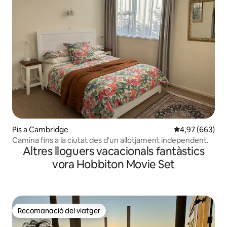
Pis a Cambridge
4,97 de puntuac
4,97 (663)
Camina fins a la ciutat des d'un allotjament independent.
Altres lloguers vacacionals fantàstics
vora Hobbiton Movie Set
Recomanació del viatger
Recomanació del viatger