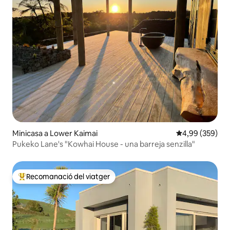
Minicasa a Lower Kaimai
4,99 de puntuac
4,99 (359)
Pukeko Lane's "Kowhai House - una barreja senzilla"
Recomanació del viatger
Principals recomanacions dels viatgers