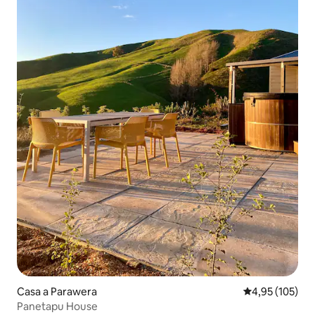
Casa a Parawera
4,95 de puntuac
4,95 (105)
Panetapu House