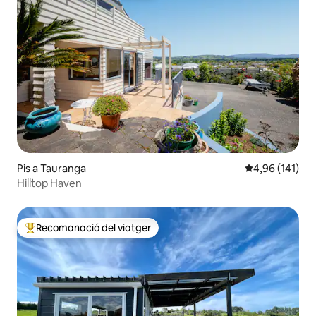
Pis a Tauranga
4,96 de puntuac
4,96 (141)
Hilltop Haven
Recomanació del viatger
Principals recomanacions dels viatgers