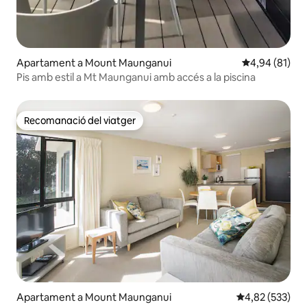
Apartament a Mount Maunganui
4,94 de puntua
4,94 (81)
Pis amb estil a Mt Maunganui amb accés a la piscina
Recomanació del viatger
Recomanació del viatger
Apartament a Mount Maunganui
4,82 de puntuac
4,82 (533)