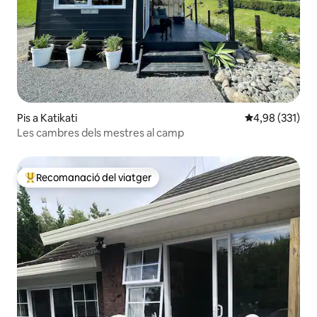
Pis a Katikati
4,98 de puntuac
4,98 (331)
Les cambres dels mestres al camp
Recomanació del viatger
Principals recomanacions dels viatgers