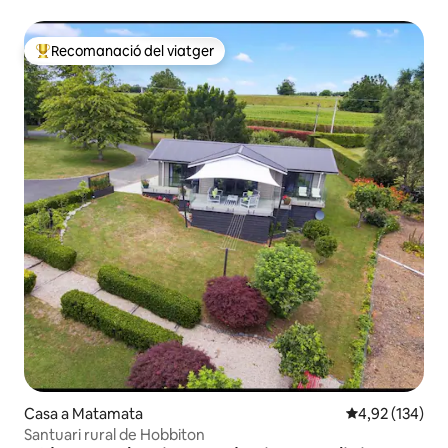
Recomanació del viatger
Principals recomanacions dels viatgers
Casa a Matamata
4,92 de puntuac
4,92 (134)
Santuari rural de Hobbiton