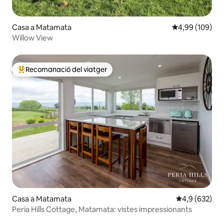
Casa a Matamata
4,99 de puntuac
4,99 (109)
Willow View
Recomanació del viatger
Principals recomanacions dels viatgers
Casa a Matamata
4,9 de puntuac
4,9 (632)
Peria Hills Cottage, Matamata: vistes impressionants