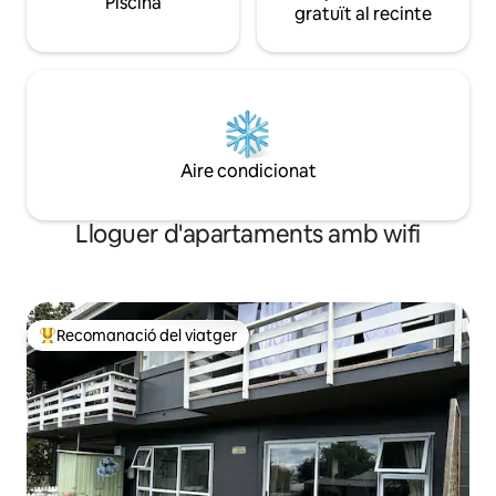
Piscina
gratuït al recinte
Aire condicionat
Lloguer d'apartaments amb wifi
Recomanació del viatger
Principals recomanacions dels viatgers