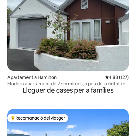
Apartament a Hamilton
4,88 de puntuac
4,88 (127)
Modern apartament de 2 dormitoris, a peu de la ciutat i de
Lloguer de cases per a famílies
l'hospital
Recomanació del viatger
Principals recomanacions dels viatgers