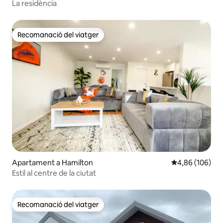
La residència
Recomanació del viatger
Recomanació del viatger
Apartament a Hamilton
4,86 de puntuac
4,86 (106)
Estil al centre de la ciutat
Recomanació del viatger
Recomanació del viatger