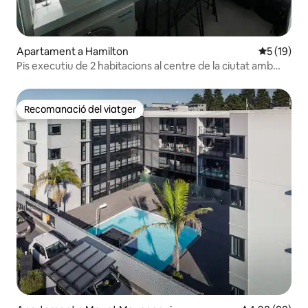
Apartament a Hamilton
5 de puntu
5 (19)
Pis executiu de 2 habitacions al centre de la ciutat amb
vistes al riu i a la ciutat i aparcament
Recomanació del viatger
Recomanació del viatger