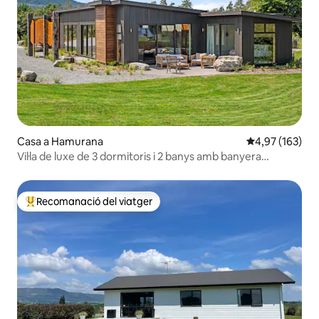
Casa a Hamurana
4,97 de puntuac
4,97 (163)
Vil·la de luxe de 3 dormitoris i 2 banys amb banyera
d'hidromassatge i vistes al llac Toka Ridge
Recomanació del viatger
Principals recomanacions dels viatgers