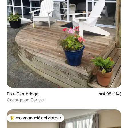
Pis a Cambridge
4,98 de puntuac
4,98 (114)
Cottage on Carlyle
Recomanació del viatger
Principals recomanacions dels viatgers