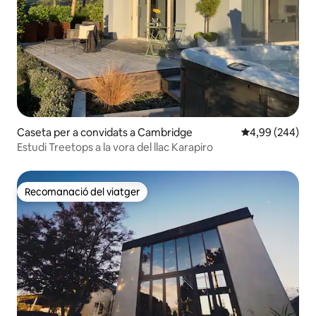
Caseta per a convidats a Cambridge
4,99 de puntuac
4,99 (244)
Estudi Treetops a la vora del llac Karapiro
Recomanació del viatger
Recomanació del viatger