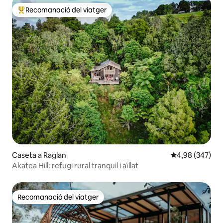
Recomanació del viatger
Principals recomanacions dels viatgers
Caseta a Raglan
4,98 de puntuac
4,98 (347)
Akatea Hill: refugi rural tranquil i aïllat
Recomanació del viatger
Recomanació del viatger