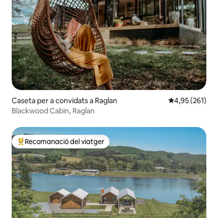
Caseta per a convidats a Raglan
4,95 de puntuac
4,95 (261)
Blackwood Cabin, Raglan
Recomanació del viatger
Principals recomanacions dels viatgers