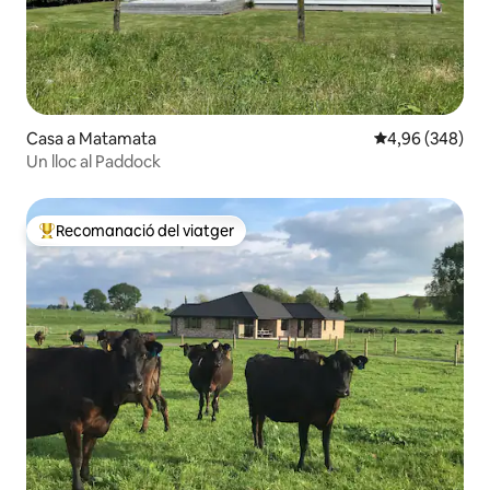
Casa a Matamata
4,96 de puntuac
4,96 (348)
Un lloc al Paddock
Recomanació del viatger
Principals recomanacions dels viatgers