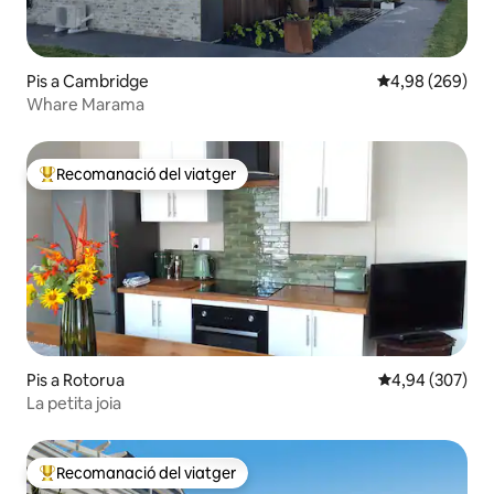
Pis a Cambridge
4,98 de puntuac
4,98 (269)
Whare Marama
Recomanació del viatger
Principals recomanacions dels viatgers
Pis a Rotorua
4,94 de puntuac
4,94 (307)
La petita joia
Recomanació del viatger
Principals recomanacions dels viatgers