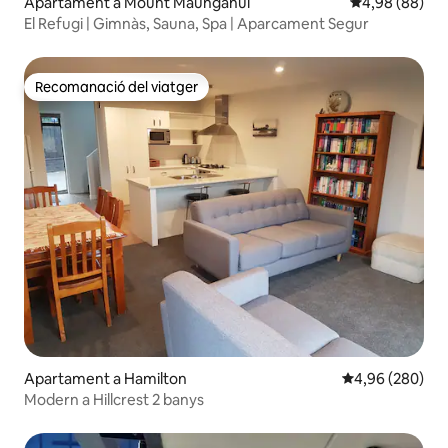
Apartament a Mount Maunganui
4,98 de puntua
4,98 (88)
El Refugi | Gimnàs, Sauna, Spa | Aparcament Segur
Recomanació del viatger
Recomanació del viatger
Apartament a Hamilton
4,96 de puntuac
4,96 (280)
Modern a Hillcrest 2 banys