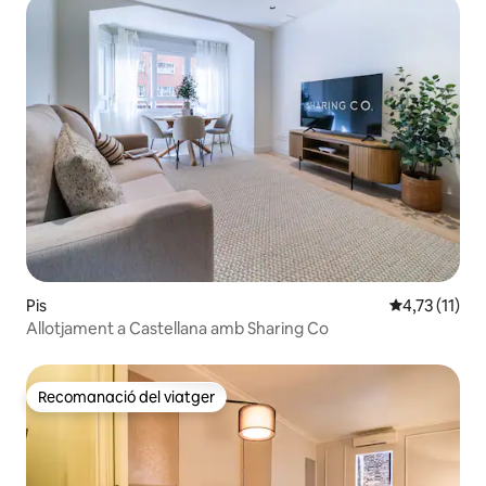
Pis
4,73 de puntu
4,73 (11)
Allotjament a Castellana amb Sharing Co
Recomanació del viatger
Recomanació del viatger