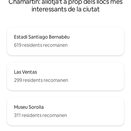
Chamartín: allotja't a prop dels llocs més
sofá cama tendrá un coste de 50€ noche
interessants de la ciutat
Estadi Santiago Bernabéu
619 residents recomanen
Las Ventas
299 residents recomanen
Museu Sorolla
311 residents recomanen