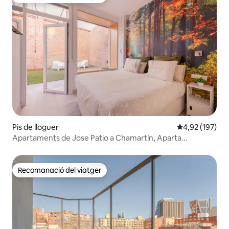
Recomanació del viatger
Pis de lloguer
4,92 de puntuac
4,92 (197)
Apartaments de Jose Patio a Chamartín, Aparta...
Recomanació del viatger
Recomanació del viatger