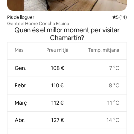
Pis de lloguer
5 de puntu
5 (14)
Genteel Home Concha Espina
Quan és el millor moment per visitar
Chamartín?
Mes
Preu mitjà
Temp. mitjana
Gen.
108 €
7 °C
Febr.
110 €
8 °C
Març
112 €
11 °C
Abr.
127 €
14 °C