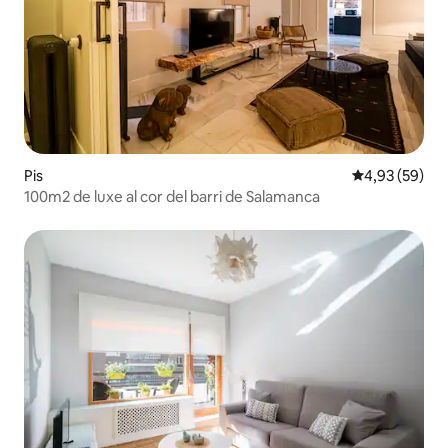
Pis
4,93 de puntua
4,93 (59)
100m2 de luxe al cor del barri de Salamanca