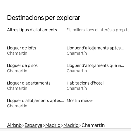
Destinacions per explorar
Altres tipus d'allotjaments
Els millors llocs d'interès a prop te
Lloguer de lofts
Lloguer d'allotjaments aptes per a animals de companyia
Chamartín
Chamartín
Lloguer de pisos
Lloguer d'allotjaments que inclouen esmorzar
Chamartín
Chamartín
Lloguer d'apartaments
Habitacions d'hotel
Chamartín
Chamartín
Lloguer d'allotjaments aptes per a famílies
Mostra més
Chamartín
Airbnb
Espanya
Madrid
Madrid
Chamartín