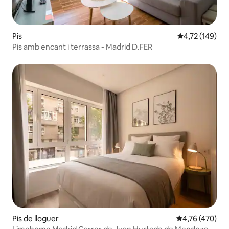
Pis
4,72 de puntuac
4,72 (149)
Pis amb encant i terrassa - Madrid D.FER
Pis de lloguer
4,76 de puntuac
4,76 (470)