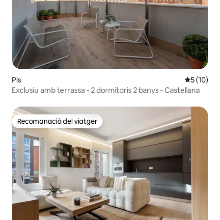
Pis
5 de puntu
5 (10)
Exclusiu amb terrassa - 2 dormitoris 2 banys - Castellana
Recomanació del viatger
Recomanació del viatger