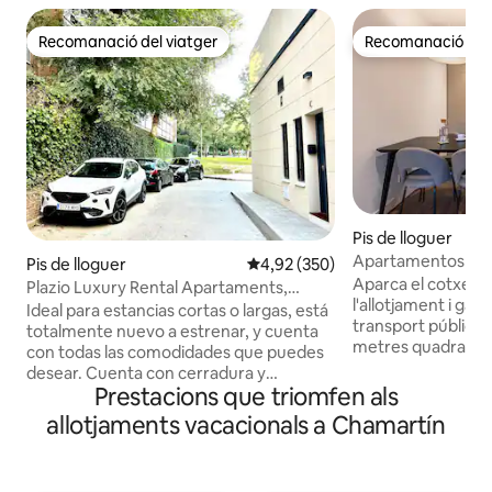
Recomanació del viatger
Recomanació del 
Recomanació del viatger
Recomanació del 
Pis de lloguer
Apartamentos de J
Pis de lloguer
4,92 de puntuació mitjana d'un t
4,92 (350)
elegant a 2 passes.
Aparca el cotxe a 
Plazio Luxury Rental Apartaments,
l'allotjament i gau
Apartament Y
Ideal para estancias cortas o largas, está
transport públic o a peu. Estu
totalmente nuevo a estrenar, y cuenta
metres quadrats a
con todas las comodidades que puedes
separada, bany se
desear. Cuenta con cerradura y
Totes les habitaci
Prestacions que triomfen als
persianas eléctricas para mayor
ventilació, i totes 
comodidad, así como electrodomésticos
allotjaments vacacionals a Chamartín
condicionat. A la s
nuevos de calidad, WiFi y 2 smart TV LED
sofà llit doble mo
Xiaomi, en dormitorio y salón. Consta de
totalment equipada
una habitación con cuarto de baño en