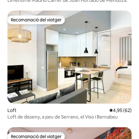
Limehome Madrid Carrer de Juan Hurtado de Mendoza.
Recomanació del viatger
Recomanació del viatger
Loft
4,95 de puntua
4,95 (62)
Loft de disseny, a peu de Serrano, el Viso i Bernabeu
Recomanació del viatger