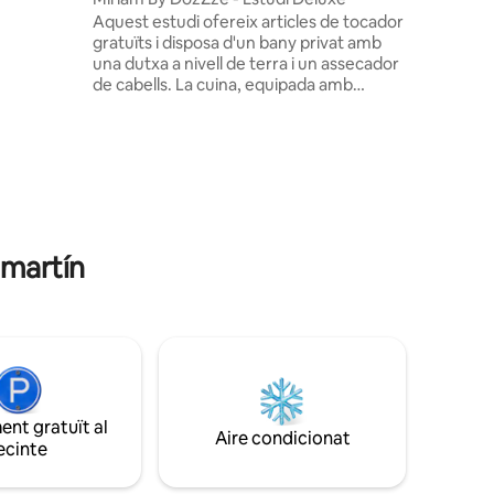
al
Aquest estudi ofereix articles de tocador
travelers
gratuïts i disposa d'un bany privat amb
una dutxa a nivell de terra i un assecador
quipped
de cabells. La cuina, equipada amb
n be
fogons, nevera, rentavaixelles i estris de
dren are
cuina, et permet preparar àpats. A més,
e
 avaluacions
disposa d'aire condicionat, televisor de
pantalla plana, rentadora, parets
insonoritzades, minibar i vista al jardí.
L'estudi té capacitat per a dues
persones.
amartín
nt gratuït al
Aire condicionat
ecinte