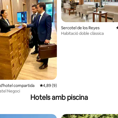
Sercotel de los Reyes
4
na d'un total de 5; 57 avaluacions
Habitació doble clàssica
 d'hotel compartida
4,89 de puntuació mitjana d'un total de 5; 9
4,89 (9)
stel Negoci
Hotels amb piscina