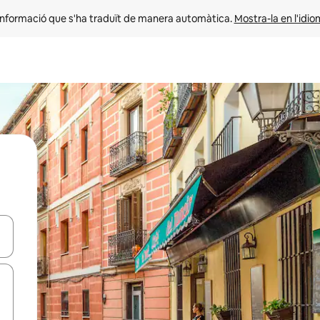
informació que s'ha traduït de manera automàtica. 
Mostra-la en l'idio
ar-hi a través de les tecles de les fletxes (amunt i avall), o bé fent un t