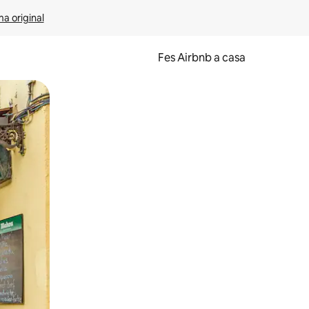
ma original
Fes Airbnb a casa
oc a la pantalla o fent-hi lliscar el dit.