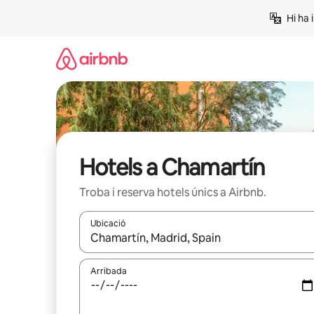
Salta
Hi ha 
Hotels a Chamartín
Troba i reserva hotels únics a Airbnb.
Ubicació
Quan els resultats estiguin disponibles, podràs naveg
Arribada