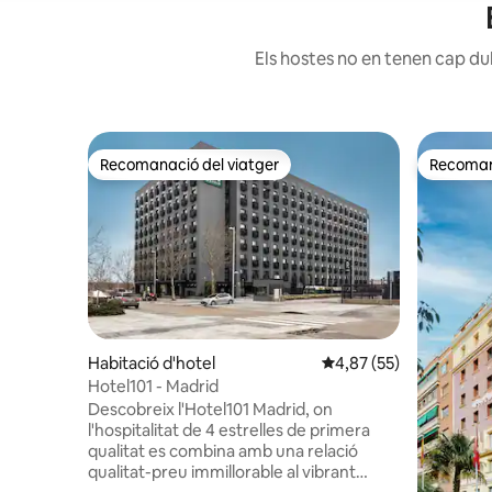
Els hostes no en tenen cap dub
Recomanació del viatger
Recomana
Recomanació del viatger
Recomana
Habitació d'hotel
4,87 de puntuació mitja
4,87 (55)
Hotel101 - Madrid
Descobreix l'Hotel101 Madrid, on
l'hospitalitat de 4 estrelles de primera
qualitat es combina amb una relació
qualitat-preu immillorable al vibrant