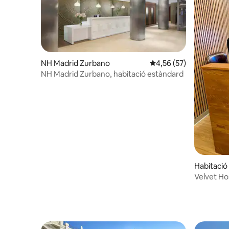
NH Madrid Zurbano
4,56 de puntuació mitja
4,56 (57)
NH Madrid Zurbano, habitació estàndard
Habitació
Velvet Ho