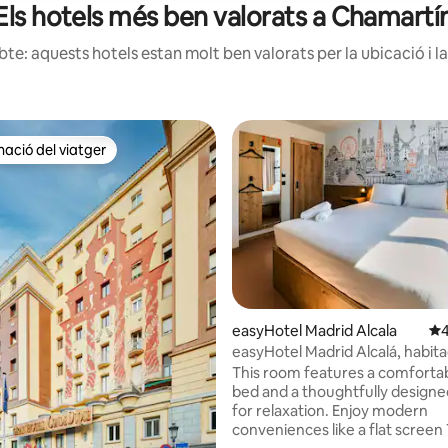
Els hotels més ben valorats a Chamartí
te: aquests hotels estan molt ben valorats per la ubicació i la
ció del viatger
ció del viatger
na d'un total de 5; 55 avaluacions
easyHotel Madrid Alcala
4,
4
easyHotel Madrid Alcalá, habita
estàndard
This room features a comforta
bed and a thoughtfully designe
for relaxation. Enjoy modern
conveniences like a flat screen 