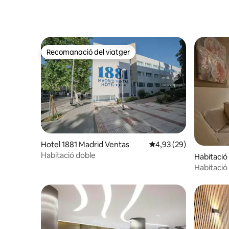
Recomanació del viatger
Recomanació del viatger
Hotel 1881 Madrid Ventas
4,93 de puntuació mitja
4,93 (29)
Habitació doble
Habitació
Habitació