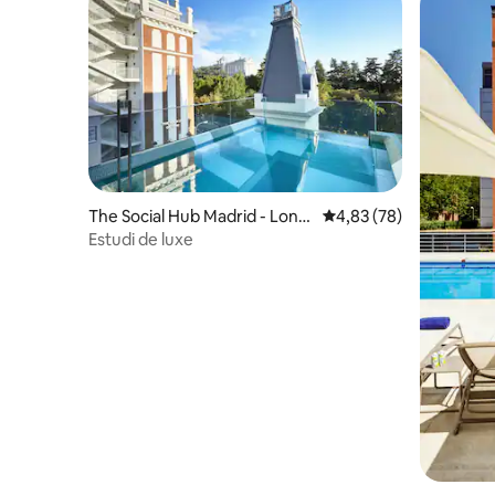
The Social Hub Madrid - Long
4,83 de puntuació mitja
4,83 (78)
Term
Estudi de luxe