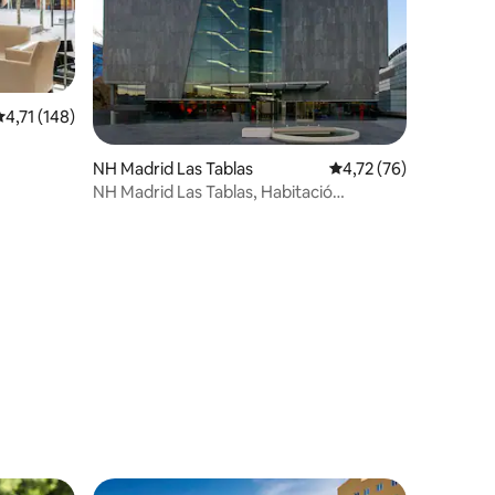
,71 de puntuació mitjana d'un total de 5; 148 avaluacions
4,71 (148)
NH Madrid Las Tablas
4,72 de puntuació mitj
4,72 (76)
NH Madrid Las Tablas, Habitació
estàndard
 avaluacions