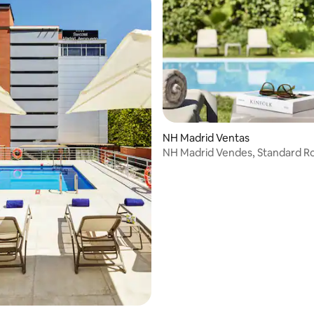
na d'un total de 5; 78 avaluacions
NH Madrid Ventas
NH Madrid Vendes, Standard 