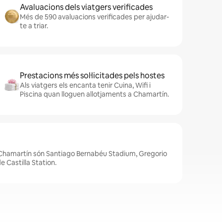
Avaluacions dels viatgers verificades
Més de 590 avaluacions verificades per ajudar-
te a triar.
Prestacions més sol·licitades pels hostes
Als viatgers els encanta tenir Cuina, Wifi i
Piscina quan lloguen allotjaments a Chamartín.
a Chamartín són Santiago Bernabéu Stadium, Gregorio
e Castilla Station.