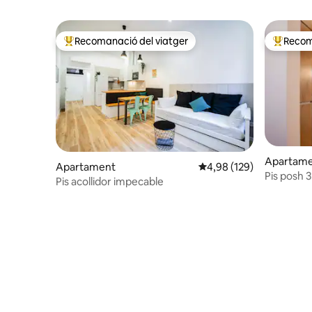
Recomanació del viatger
Recom
Principals recomanacions dels viatgers
Principa
Apartame
Apartament
4,98 de puntuació mitjan
4,98 (129)
Pis posh 3
Pis acollidor impecable
avaluacio