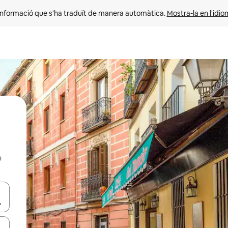
informació que s'ha traduït de manera automàtica. 
Mostra-la en l'idio
b
ar-hi a través de les tecles de les fletxes (amunt i avall), o bé fent un t