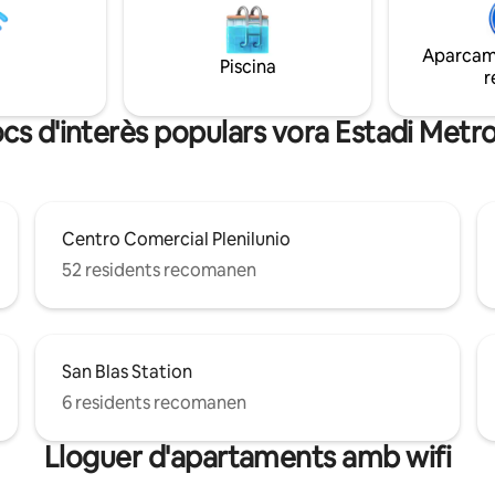
 pasos de los principales
Cibeles, Chueca, Gran via, Puert
 la ciudad, y de una
Plaça Major, Ópera, Palacio Real
Aparcame
le oferta de ocio y servicios.
Llatina...
Piscina
r
locs d'interès populars vora Estadi Metr
Centro Comercial Plenilunio
52 residents recomanen
San Blas Station
6 residents recomanen
Lloguer d'apartaments amb wifi