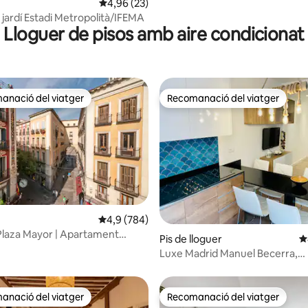
garatge
4,96 de puntuació mitjana d'un total de 5; 23
4,96 (23)
jardí Estadi Metropolità/IFEMA
Lloguer de pisos amb aire condicionat
anació del viatger
Recomanació del viatger
ls recomanacions dels viatgers
Recomanació del viatger
4,9 de puntuació mitjana d'un total de 5; 784
4,9 (784)
 d'un total de 5; 1.281 avaluacions
a Plaza Mayor | Apartament
Pis de lloguer
4
 centre de la ciutat
Luxe Madrid Manuel Becerra,
aparcament gratuït, Apartam.
anació del viatger
Recomanació del viatger
ls recomanacions dels viatgers
Recomanació del viatger