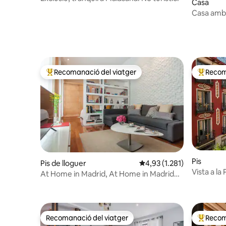
Casa
Casa amb 
Recomanació del viatger
Recom
Principals recomanacions dels viatgers
Principa
Pis
Pis de lloguer
4,93 de puntuació mitjana
4,93 (1.281)
Vista a l
At Home in Madrid, At Home in Madrid
elegant al
VI, Temporal...
Recomanació del viatger
Recom
Recomanació del viatger
Principa