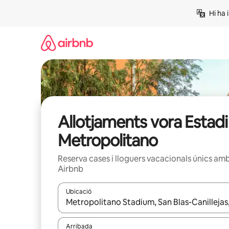
Salta
Hi ha 
Allotjaments vora Estadi
Metropolitano
Reserva cases i lloguers vacacionals únics am
Airbnb
Ubicació
Quan els resultats estiguin disponibles, podràs naveg
Arribada