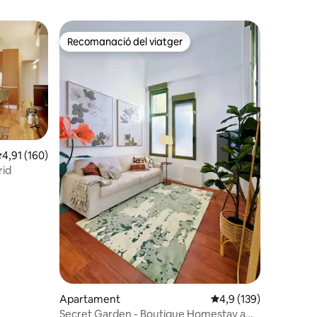
Recomanació del viatger
Recomanació del viatger
,91 de puntuació mitjana d'un total de 5; 160 avaluacions
4,91 (160)
 avaluacions
rid
Apartament
4,9 de puntuació mitja
4,9 (139)
Secret Garden - Boutique Homestay a