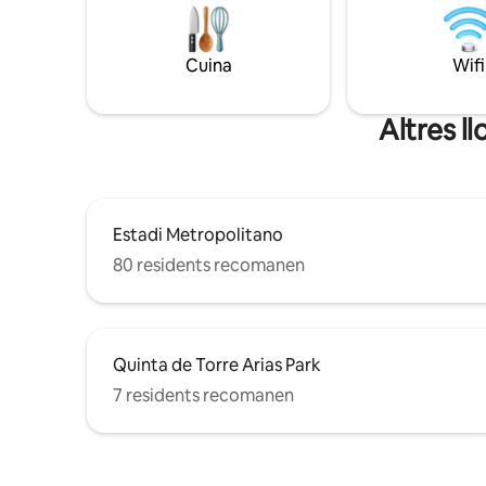
Ubicada a pocos
proporcionin la informació del passaport,
puntos de
el número de telèfon, l'adreça i la
interminab
signatura a l'arribada.
Cuina
Wifi
Altres l
Estadi Metropolitano
80 residents recomanen
Quinta de Torre Arias Park
7 residents recomanen