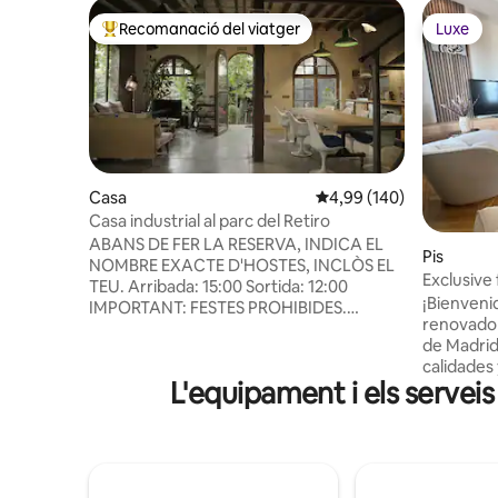
Recomanació del viatger
Luxe
Principals recomanacions dels viatgers
Luxe
Casa
4,99 de puntuació mitjan
4,99 (140)
Casa industrial al parc del Retiro
ABANS DE FER LA RESERVA, INDICA EL
Pis
NOMBRE EXACTE D'HOSTES, INCLÒS EL
Exclusive 
TEU. Arribada: 15:00 Sortida: 12:00
¡Bienveni
IMPORTANT: FESTES PROHIBIDES.
renovado 
Sessions de FOTOS TOTALMENT
de Madrid! Disfruta de las más a
PROHIBIDES, PEL·LÍCULES, ANUNCIS,
calidades
CANALS DE YOUTUBE, VLOGS, etc.
L'equipament i els serveis
amplias y 
BÀSICAMENT ENREGISTRAMENTS DE
impresiona
QUALSEVOL TIPUS, excepte per A L'ÚS
catedral 
personal. REUNIONS DE FEINA
mágica puesta de s
PROHIBIDES, esdeveniments,
Vía, la ca
presentacions comercials. La llei
con mejor
espanyola exigeix que tots els hostes