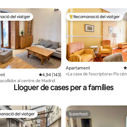
ció del viatger
Recomanació del viatger
ció del viatger
Principals recomanacions dels 
a d'un total de 5; 162 avaluacions
Apartament
4
«La casa de l'escriptora» Pis cènt
ent
4,94 de puntuació mitjana d'un total de 5; 143
4,94 (143)
modern.
i acollidor al centre de Madrid
Lloguer de cases per a famílies
anació del viatger
Superhost
ls recomanacions dels viatgers
Superhost