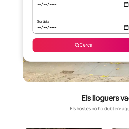
Sortida
Cerca
Els lloguers v
Els hostes no ho dubten: aqu