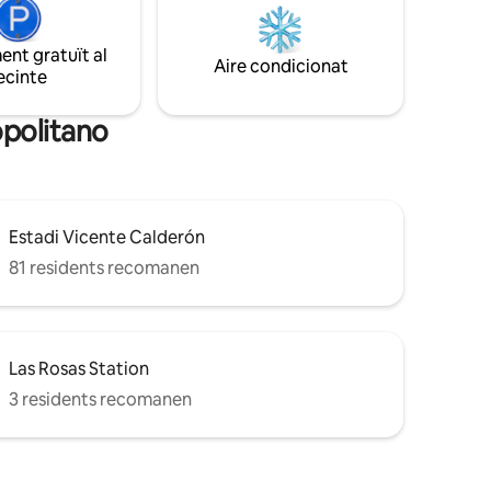
però molt acollidor amb bany privat.
a del Sol,
Totes les habitacions tenen finestres i
, La
molta llum. COMPLETAMENT REFORMAT.
nt gratuït al
Aire condicionat
ecinte
opolitano
Estadi Vicente Calderón
81 residents recomanen
Las Rosas Station
3 residents recomanen