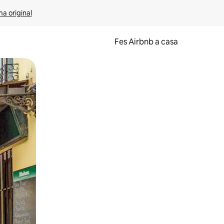
ma original
Fes Airbnb a casa
oc a la pantalla o fent-hi lliscar el dit.