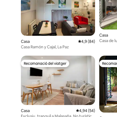
Casa
Casa de l
Casa
4,9 de puntuació mitja
4,9 (84)
Retiro 2
Casa Ramón y Cajal, La Paz
Recomanació del viatger
Recomana
Recomanació del viatger
Recomana
Casa
4,94 de puntuació mitja
4,94 (54)
Exclusiu, tranquil a Malasaña. No turístic.