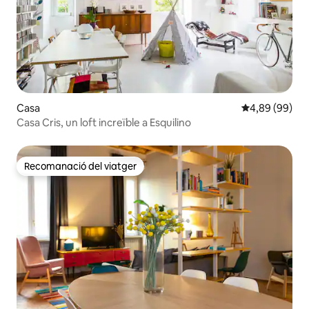
Casa
4,89 de puntua
4,89 (99)
Casa Cris, un loft increïble a Esquilino
Recomanació del viatger
Recomanació del viatger