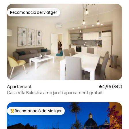
Recomanació del viatger
Recomanació del viatger
Apartament
4,96 de puntuac
4,96 (342)
Casa Villa Balestra amb jardí i aparcament gratuït
Recomanació del viatger
Principals recomanacions dels viatgers