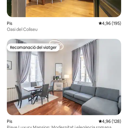
Pis
4,96 de puntuac
4,96 (195)
Oasi del Coliseu
Recomanació del viatger
Recomanació del viatger
Pis
4,96 de puntuac
4,96 (128)
Piave Luxury Mansion: Modernitat i elegància romana