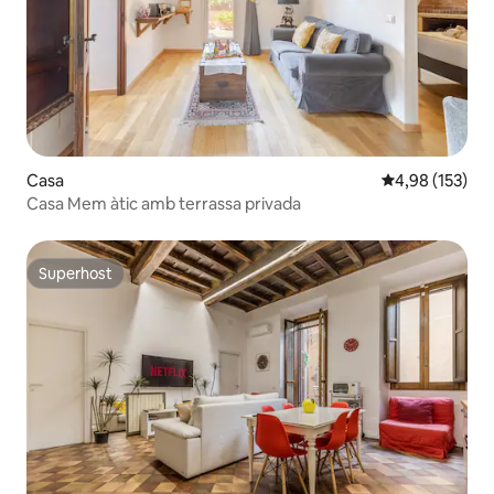
Casa
4,98 de puntuac
4,98 (153)
Casa Mem àtic amb terrassa privada
Superhost
Superhost