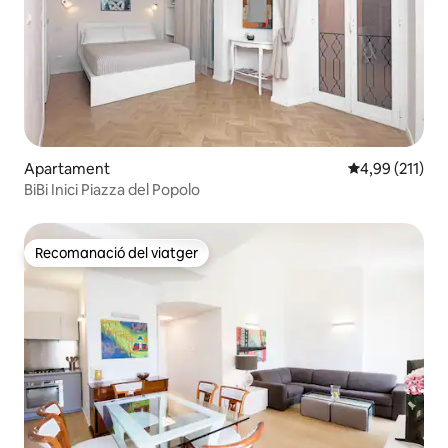
Apartament
4,99 de puntua
4,99 (211)
BiBi Inici Piazza del Popolo
Recomanació del viatger
Recomanació del viatger