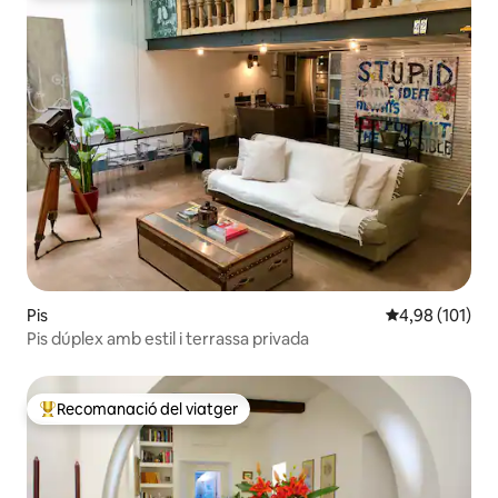
Pis
4,98 de puntuac
4,98 (101)
Pis dúplex amb estil i terrassa privada
Recomanació del viatger
Principals recomanacions dels viatgers