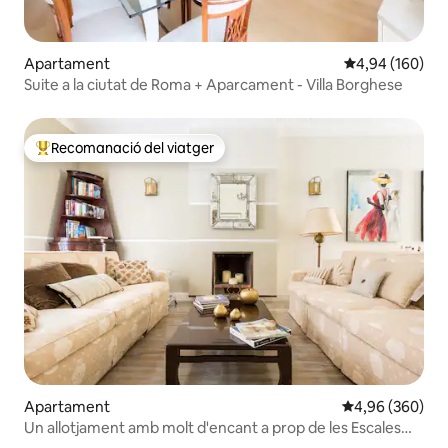
Apartament
4,94 de puntuac
4,94 (160)
Suite a la ciutat de Roma + Aparcament - Villa Borghese
Recomanació del viatger
Principals recomanacions dels viatgers
Apartament
4,96 de puntuac
4,96 (360)
Un allotjament amb molt d'encant a prop de les Escales
Espanyoles + terrassa