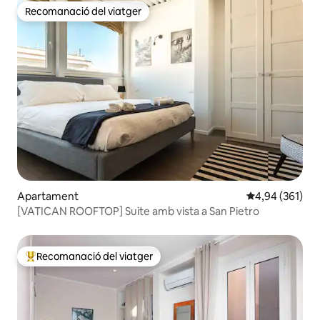
Condotti (50mt), un dels carrers més
Recomanació del viatger
elegants del món per a compres de
Recomanació del viatger
moda alta.
Apartament
4,94 de puntuac
4,94 (361)
[VATICAN ROOFTOP] Suite amb vista a San Pietro
Recomanació del viatger
Principals recomanacions dels viatgers