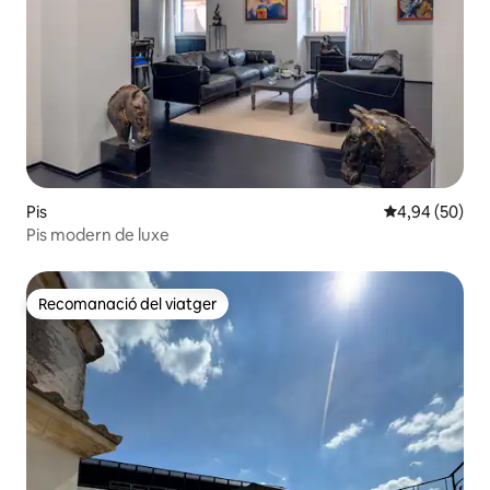
Pis
4,94 de puntua
4,94 (50)
Pis modern de luxe
Recomanació del viatger
Recomanació del viatger