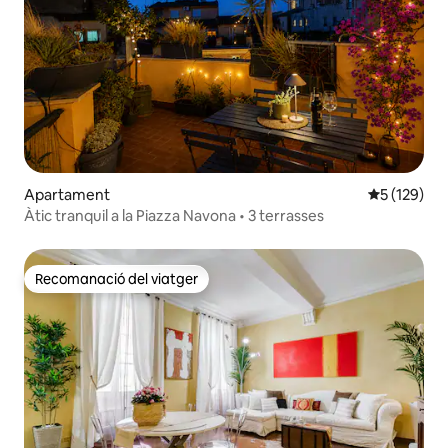
Apartament
5 de puntua
5 (129)
Àtic tranquil a la Piazza Navona • 3 terrasses
Recomanació del viatger
Recomanació del viatger