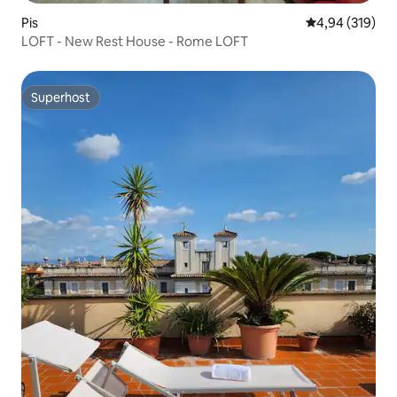
Pis
4,94 de puntuac
4,94 (319)
LOFT - New Rest House - Rome LOFT
Superhost
Superhost