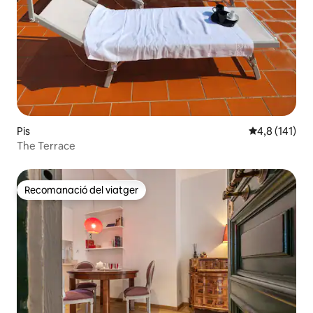
Pis
4,8 de puntua
4,8 (141)
The Terrace
Recomanació del viatger
Recomanació del viatger