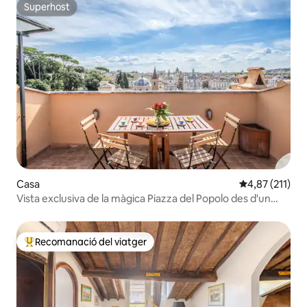
Superhost
Superhost
Casa
4,87 de puntua
4,87 (211)
Vista exclusiva de la màgica Piazza del Popolo des d'un
terrat
Recomanació del viatger
Principals recomanacions dels viatgers