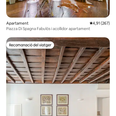
Apartament
4,91 de puntuac
4,91 (267)
Piazza Di Spagna Fabulós i acollidor apartament
Recomanació del viatger
Recomanació del viatger