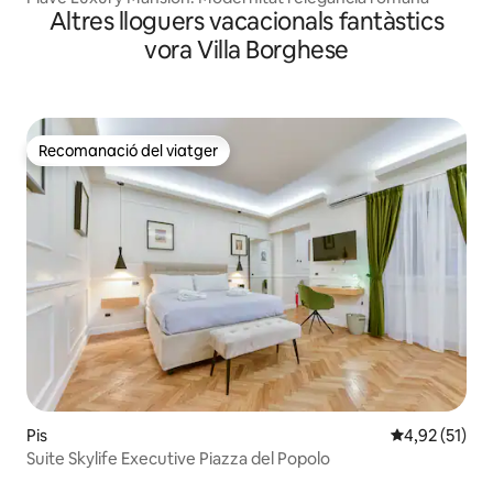
Altres lloguers vacacionals fantàstics
vora Villa Borghese
Recomanació del viatger
Recomanació del viatger
Pis
4,92 de puntu
4,92 (51)
Suite Skylife Executive Piazza del Popolo