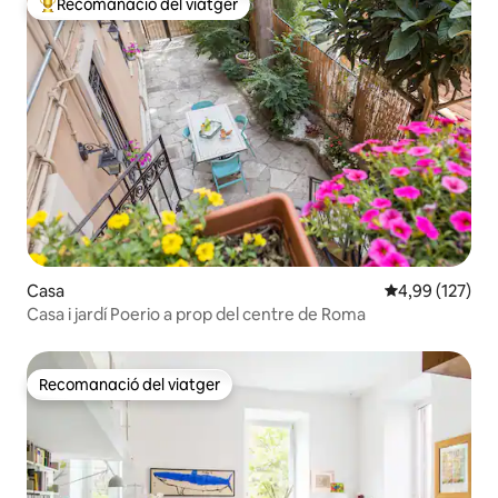
Recomanació del viatger
Principals recomanacions dels viatgers
Casa
4,99 de puntuac
4,99 (127)
Casa i jardí Poerio a prop del centre de Roma
Recomanació del viatger
Recomanació del viatger