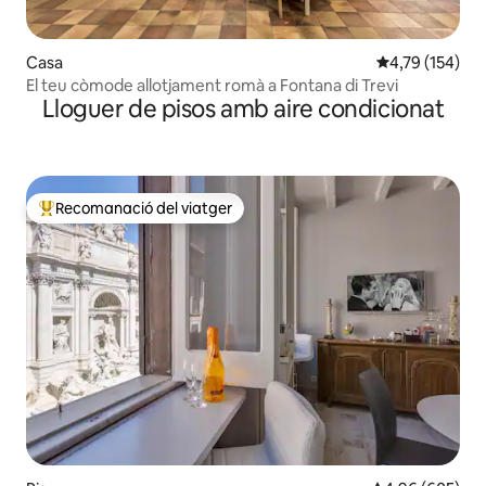
Casa
4,79 de puntuac
4,79 (154)
El teu còmode allotjament romà a Fontana di Trevi
Lloguer de pisos amb aire condicionat
Recomanació del viatger
Principals recomanacions dels viatgers