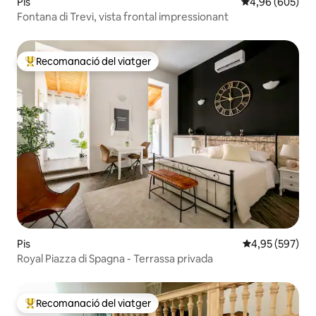
Pis
4,96 de puntuac
4,96 (605)
Fontana di Trevi, vista frontal impressionant
Recomanació del viatger
Principals recomanacions dels viatgers
Pis
4,95 de puntuac
4,95 (597)
Royal Piazza di Spagna - Terrassa privada
Recomanació del viatger
Principals recomanacions dels viatgers