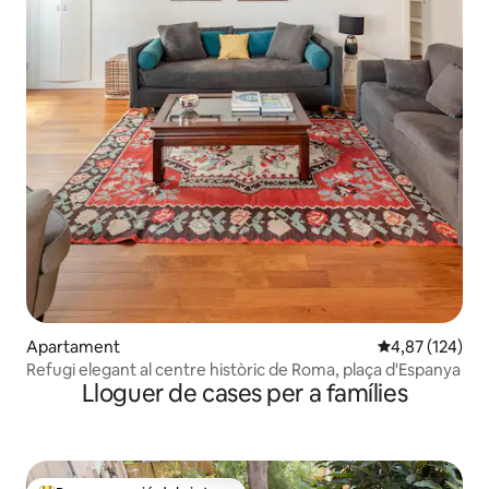
Apartament
4,87 de puntuac
4,87 (124)
Refugi elegant al centre històric de Roma, plaça d'Espanya
Lloguer de cases per a famílies