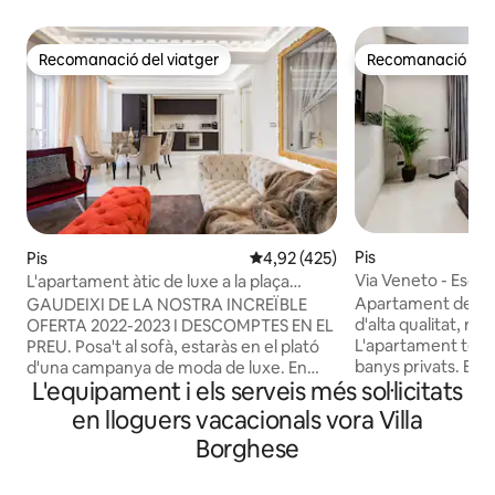
Recomanació del viatger
Recomanació del 
Recomanació del viatger
Recomanació del 
Pis
Pis
4,92 de puntuació mitjana d'un t
4,92 (425)
Via Veneto - Esca
L'apartament àtic de luxe a la plaça
Luma Suite 29
d'Espanya
Apartament de lu
GAUDEIXI DE LA NOSTRA INCREÏBLE
d'alta qualitat, r
OFERTA 2022-2023 I DESCOMPTES EN EL
L'apartament té 3
PREU. Posa't al sofà, estaràs en el plató
banys privats. Ba
d'una campanya de moda de luxe. En
L'equipament i els serveis més sol·licitats
privada amb ozono
aquest àtic de luxe d'alta gamma, situat
cromoteràpia en d
just al costat del palau Hèrmes i situat
en lloguers vacacionals vora Villa
habitacions. La terce
entre el Palazzo Fendi i el Palazzo
Borghese
sofà llit apte per 
Valentino, viuràs una experiència de luxe
bany privat. Living
mai vista: un apartament d'estil Fendi
confortable taula
que inclou cuina de teixit de cocodril,