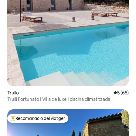
Trullo
5 de puntua
5 (65)
Trulli Fortunato | Vil·la de luxe i piscina climatitzada
Recomanació del viatger
Principals recomanacions dels viatgers