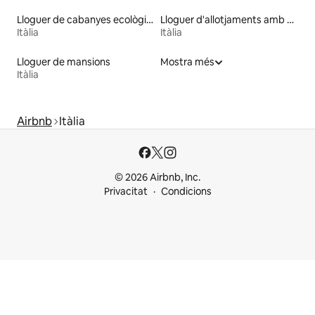
Lloguer de cabanyes ecològiques a la natura
Lloguer d'allotjaments amb banyera d'hidromassatge
Itàlia
Itàlia
Lloguer de mansions
Mostra més
Itàlia
Airbnb
Itàlia
© 2026 Airbnb, Inc.
Privacitat
Condicions