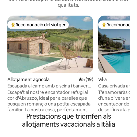
qualitats.
Recomanació del viatger
Recomanació de
Principals recomanacions dels viatgers
Principals recoma
Allotjament agrícola
5 de puntuació mitjana d'un 
5 (19)
Vil·la
Escapada al camp amb piscina i banyera
Casa privada amb pi
d'hidromassatge
olivera!
Escapa't al nostre encantador refugi al
T'enamoraràs d'aq
cor d'Abruzzo, ideal per a parelles que
d'una olivera enca
busquen romanç o una petita escapada
encantador de Pie
familiar. La nostra casa, perfectament
de sol fins a la posta d
Prestacions que triomfen als
situada entre el mar i les muntanyes,
antiga casa de cam
ofereix un entorn natural impressionant.
en un lloc exclusiu
allotjaments vacacionals a Itàlia
Gaudeix d'equipaments i serveis
privilegiada i do
exclusius a l'aire lliure: una piscina
vistes al mar, una 