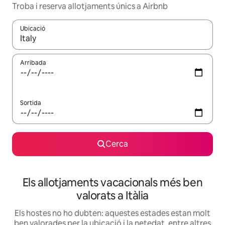
Troba i reserva allotjaments únics a Airbnb
Ubicació
Quan els resultats estiguin disponibles, podràs navegar-hi a través 
Arribada
Sortida
Cerca
Els allotjaments vacacionals més ben
valorats a Itàlia
Els hostes no ho dubten: aquestes estades estan molt
ben valorades per la ubicació i la netedat, entre altres