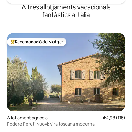
Altres allotjaments vacacionals
fantàstics a Itàlia
Recomanació del viatger
Principals recomanacions dels viatgers
Allotjament agrícola
4,98 de puntua
4,98 (115)
Podere Pereti Nuovi: vil·la toscana moderna