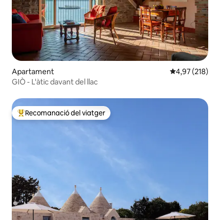
Apartament
4,97 de puntuac
4,97 (218)
GIÒ - L'àtic davant del llac
Recomanació del viatger
Principals recomanacions dels viatgers