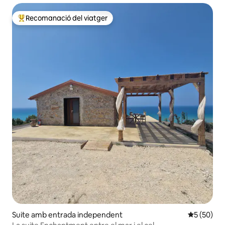
Recomanació del viatger
Principals recomanacions dels viatgers
Suite amb entrada independent
5 de puntua
5 (50)