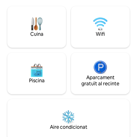
refrescant, una banyera
infinita i una peti
d'hidromassatge relaxant, una acollidora
d'hidromassatge c
llar de foc i un menjador a l'aire lliure.
persones. Un somn
Participa amb la natura i coneix els
volen submergir-s
nostres simpàtics animals de granja:
en contacte amb l'
cabres, gallines, ànecs, gats i el nostre
territori i omplir els
Cuina
Wifi
adorable gos.
Aparcament
Piscina
gratuït al recinte
Aire condicionat