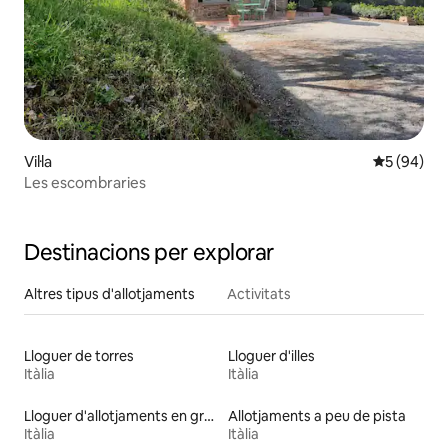
Vil·la
5 de puntua
5 (94)
Les escombraries
Destinacions per explorar
Altres tipus d'allotjaments
Activitats
Lloguer de torres
Lloguer d'illes
Itàlia
Itàlia
Lloguer d'allotjaments en granges
Allotjaments a peu de pista
Itàlia
Itàlia