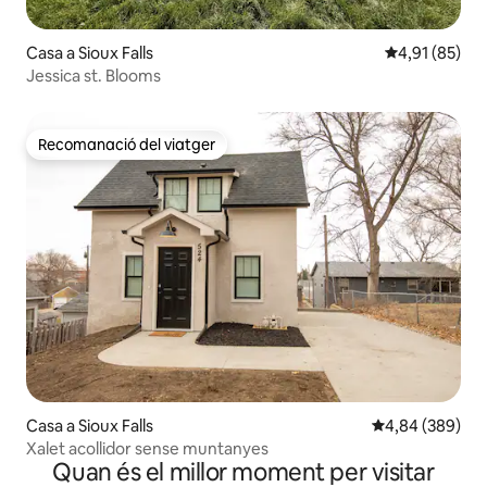
Casa a Sioux Falls
4,91 de puntu
4,91 (85)
Jessica st. Blooms
Recomanació del viatger
Recomanació del viatger
Casa a Sioux Falls
4,84 de puntuac
4,84 (389)
Xalet acollidor sense muntanyes
Quan és el millor moment per visitar