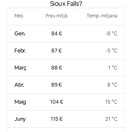
Sioux Falls?
Mes
Preu mitjà
Temp. mitjana
Gen.
84 €
-8 °C
Febr.
87 €
-5 °C
Març
88 €
1 °C
Abr.
89 €
8 °C
Maig
104 €
15 °C
Juny
115 €
21 °C