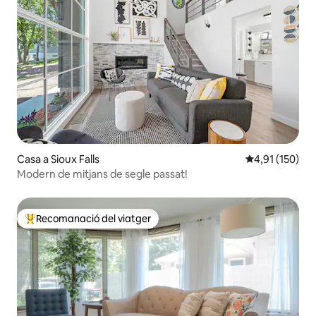
Casa a Sioux Falls
4,91 de puntua
4,91 (150)
Modern de mitjans de segle passat!
Recomanació del viatger
Principals recomanacions dels viatgers