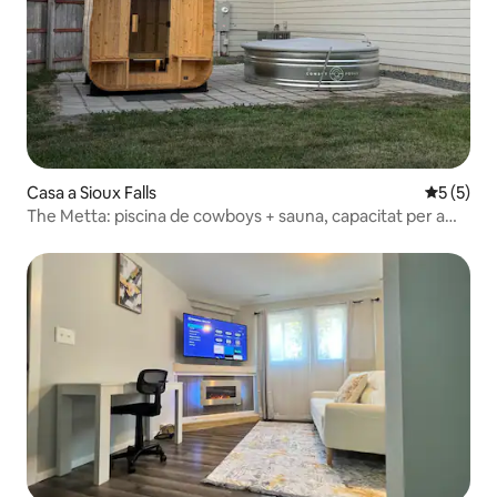
Casa a Sioux Falls
5 de punt
5 (5)
The Metta: piscina de cowboys + sauna, capacitat per a
9 persones