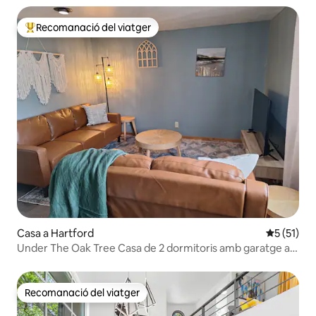
Recomanació del viatger
Principals recomanacions dels viatgers
Casa a Hartford
5 de puntu
5 (51)
Under The Oak Tree Casa de 2 dormitoris amb garatge a
Hartford
Recomanació del viatger
Recomanació del viatger