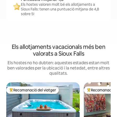
Els hostes valoren molt bé els allotjaments a
Sioux Falls: tenen una puntuació mitjana de 4,8
sobre 5!
Els allotjaments vacacionals més ben
valorats a Sioux Falls
Els hostes no ho dubten: aquestes estades estan molt
ben valorades per la ubicació i la netedat, entre altres
qualitats.
Recomanació del viatger
Recomanació de
Principals recomanacions dels viatgers
Principals recoma