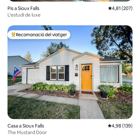
Pis a Sioux Falls
4,81 de puntuac
4,81 (207)
L'estudi de luxe
Recomanació del viatger
Principals recomanacions dels viatgers
Casa a Sioux Falls
4,98 de puntuac
4,98 (139)
The Mustard Door