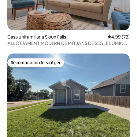
Casa unifamiliar a Sioux Falls
4,99 de puntua
4,99 (72)
ALLOTJAMENT MODERN DE MITJANS DE SEGLE LUMINÓS
I OBERTA A PROP D'HOSPITALS
Recomanació del viatger
Recomanació del viatger