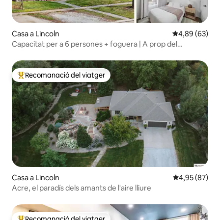
Casa a Lincoln
4,89 de puntua
4,89 (63)
Capacitat per a 6 persones + foguera | A prop del
Memorial Stadium
Recomanació del viatger
Principals recomanacions dels viatgers
Casa a Lincoln
4,95 de puntua
4,95 (87)
Acre, el paradís dels amants de l'aire lliure
Recomanació del viatger