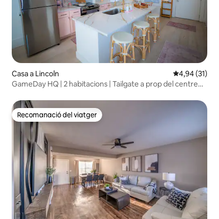
Casa a Lincoln
4,94 de puntu
4,94 (31)
GameDay HQ | 2 habitacions | Tailgate a prop del centre
de la ciutat
Recomanació del viatger
Recomanació del viatger