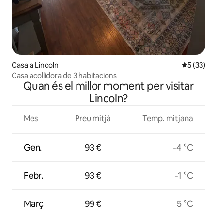
Casa a Lincoln
5 de puntu
5 (33)
Casa acollidora de 3 habitacions
Quan és el millor moment per visitar
Lincoln?
Mes
Preu mitjà
Temp. mitjana
Gen.
93 €
-4 °C
Febr.
93 €
-1 °C
Març
99 €
5 °C