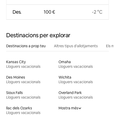
Des.
100 €
-2 °C
Destinacions per explorar
Destinacions a prop teu
Altres tipus d'allotjaments
Els m
Kansas City
Omaha
Lloguers vacacionals
Lloguers vacacionals
Des Moines
Wichita
Lloguers vacacionals
Lloguers vacacionals
Sioux Falls
Overland Park
Lloguers vacacionals
Lloguers vacacionals
llac dels Ozarks
Mostra més
Lloguers vacacionals