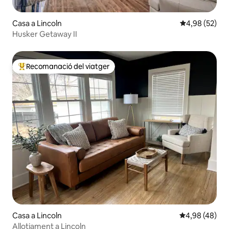
Casa a Lincoln
4,98 de puntua
4,98 (52)
Husker Getaway II
Recomanació del viatger
Principals recomanacions dels viatgers
Casa a Lincoln
4,98 de puntua
4,98 (48)
Allotjament a Lincoln