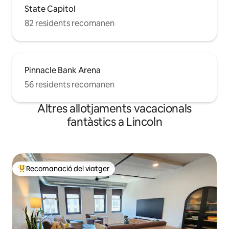
State Capitol
82 residents recomanen
Pinnacle Bank Arena
56 residents recomanen
Altres allotjaments vacacionals
fantàstics a Lincoln
Recomanació del viatger
Principals recomanacions dels viatgers