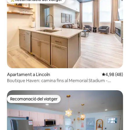
Principals recomanacions dels viatgers
Apartament a Lincoln
4,98 de puntua
4,98 (48)
Boutique Haven: camina fins al Memorial Stadium -
Aparcament
Recomanació del viatger
Recomanació del viatger