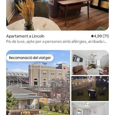
Apartament a Lincoln
4,99 de puntu
4,99 (71)
Pis de luxe, apte per a persones amb al·lèrgies, arribada i
sortida a les 13:00
Recomanació del viatger
Recomanació del viatger