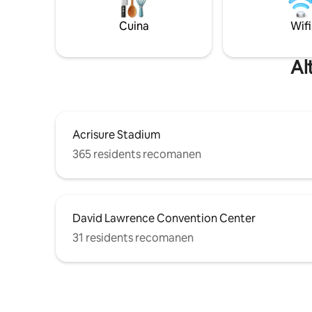
estadis, el
Assistència per als hostes les 24 hores.
museus. -
Ideal per a viatges de negocis,
Cuina
Wifi
internet d
esdeveniments o escapades de cap de
tranquil 
setmana. Som aquí per a tu abans,
viscoelàst
durant i després de l'estada!
Al
Acrisure Stadium
365 residents recomanen
David Lawrence Convention Center
31 residents recomanen