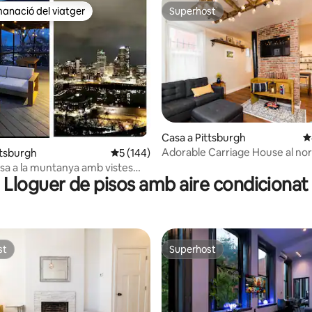
anació del viatger
Superhost
ls recomanacions dels viatgers
Superhost
a d'un total de 5; 329 avaluacions
Casa a Pittsburgh
4
Adorable Carriage House al no
ttsburgh
5 de puntuació mitjana d'un total de 5; 14
5 (144)
sa a la muntanya amb vistes
Lloguer de pisos amb aire condicionat
lars
st
Superhost
st
Superhost