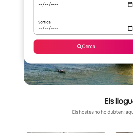
Sortida
Cerca
Els llog
Els hostes no ho dubten: aqu