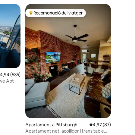
Recomanació del viatger
viatgers
Principals recomanacions dels viatgers
 avaluacions
,94 de puntuació mitjana d'un total de 5; 535 avaluacions
4,94 (535)
Ave Apt
Apartament a Pittsburgh
4,97 de puntuació mitj
4,97 (87)
Apartament net, acollidor i transitable