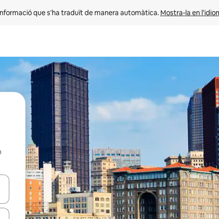
informació que s'ha traduït de manera automàtica. 
Mostra-la en l'idio
b
ar-hi a través de les tecles de les fletxes (amunt i avall), o bé fent un t