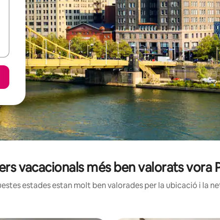
uers vacacionals més ben valorats vora
estes estades estan molt ben valorades per la ubicació i la net