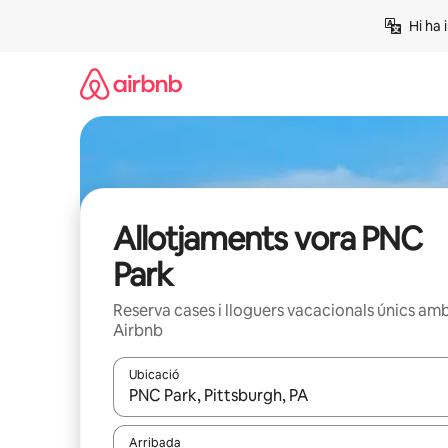
Salta
Hi ha 
Allotjaments vora PNC
Park
Reserva cases i lloguers vacacionals únics am
Airbnb
Ubicació
Quan els resultats estiguin disponibles, podràs naveg
Arribada