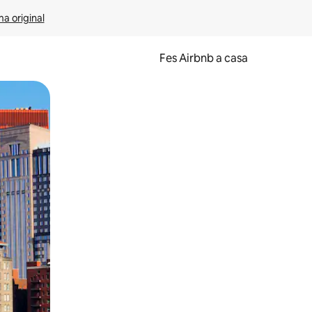
ma original
Fes Airbnb a casa
oc a la pantalla o fent-hi lliscar el dit.