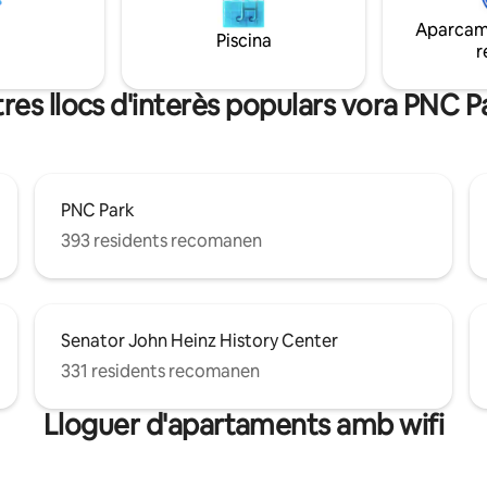
 centre de la ciutat i els
permís, però si no tens cotxe, e
Aparcame
 Pati relaxant - Connexió a
perfectament situat per anar a
Piscina
r
e Gigabit - Entorn natural
alguns dels millors burgh que hi
- Còmodes llits d'escuma
prop!
ica
tres llocs d'interès populars vora PNC P
PNC Park
393 residents recomanen
Senator John Heinz History Center
331 residents recomanen
Lloguer d'apartaments amb wifi