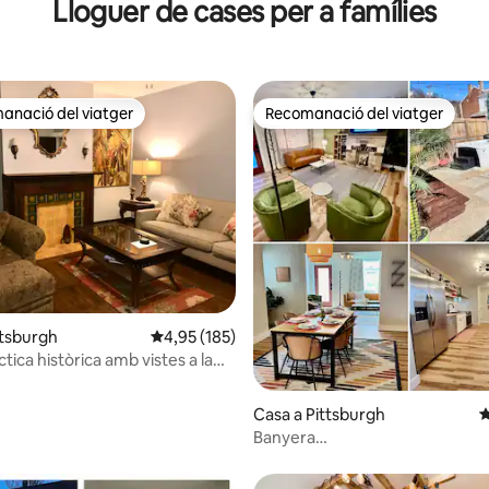
Lloguer de cases per a famílies
anació del viatger
Recomanació del viatger
ls recomanacions dels viatgers
Recomanació del viatger
na d'un total de 5; 116 avaluacions
ttsburgh
4,95 de puntuació mitjana d'un total de 5; 18
4,95 (185)
tica històrica amb vistes a la
Casa a Pittsburgh
4
Banyera
d'hidromassatge/foguera/apa
A menys d'1 milla del parc PNC