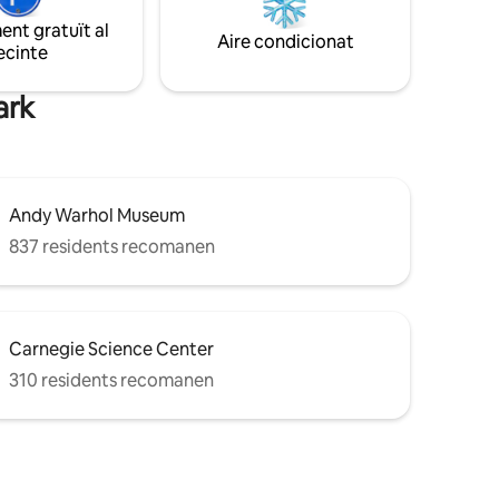
completament el gener del 2025 amb
stàs
nt gratuït al
equipament i serveis de luxe. Reserva ara
 peu a
Aire condicionat
ecinte
per gaudir d'una estada inoblidable!
 ha a
ark
Andy Warhol Museum
837 residents recomanen
Carnegie Science Center
310 residents recomanen