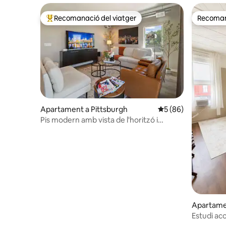
Recomanació del viatger
Recomana
Principals recomanacions dels viatgers
Recomana
Apartament a Pittsburgh
5 de puntuació mitja
5 (86)
Pis modern amb vista de l'horitzó i
aparcament
Apartamen
Estudi aco
restaurant