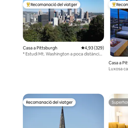
Recomanació del viatger
Recom
Principals recomanacions dels viatgers
Principa
Casa a Pittsburgh
4,93 de puntuació mitjan
4,93 (329)
* Estudi Mt. Washington a poca distància
de Grandview! *
Casa a Pi
Luxosa ca
espectacu
Recomanació del viatger
Superho
Recomanació del viatger
Superho