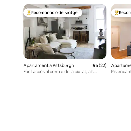
Recomanació del viatger
Recom
Principals recomanacions dels viatgers
Principa
Apartament a Pittsburgh
5 de puntuació mitj
5 (22)
Apartamen
Fàcil accés al centre de la ciutat, als
Pis encant
estadis i a North Shore
de parcs