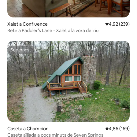
Xalet a Confluence
4,92 de puntuac
4,92 (239)
Retir a Paddler's Lane - Xalet a la vora del riu
Superhost
Superhost
Caseta a Champion
4,86 de puntuac
4,86 (169)
Caseta aïllada a pocs minuts de Seven Springs