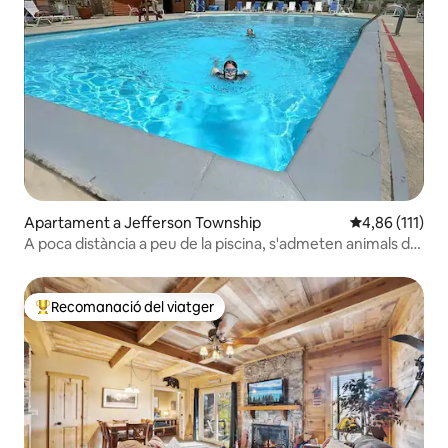
Apartament a Jefferson Township
4,86 de puntua
4,86 (111)
A poca distància a peu de la piscina, s'admeten animals de
companyia
Recomanació del viatger
Principals recomanacions dels viatgers