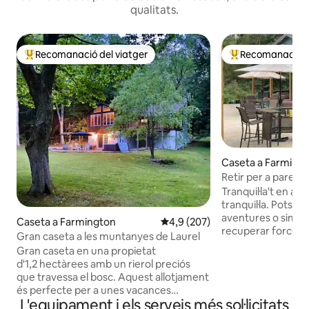
qualitats.
Recomanació del viatger
Recomanació de
Principals recomanacions dels viatgers
Principals recoma
Caseta a Farming
Retir per a parell
d'hidromassatge a
Tranquil·la't en aq
Hideaway
tranquil·la. Pots pa
aventures o simpl
Caseta a Farmington
4,9 de puntuació mitjana d'un t
4,9 (207)
recuperar forces i
Gran caseta a les muntanyes de Laurel
amb la teva parell
Gran caseta en una propietat
banyera d'hidroma
d'1,2 hectàrees amb un rierol preciós
estrelles de la mu
que travessa el bosc. Aquest allotjament
teva estada amb u
és perfecte per a unes vacances
d'accessoris. Ben s
L'equipament i els serveis més sol·licitats
relaxants a la muntanya. Prou gran