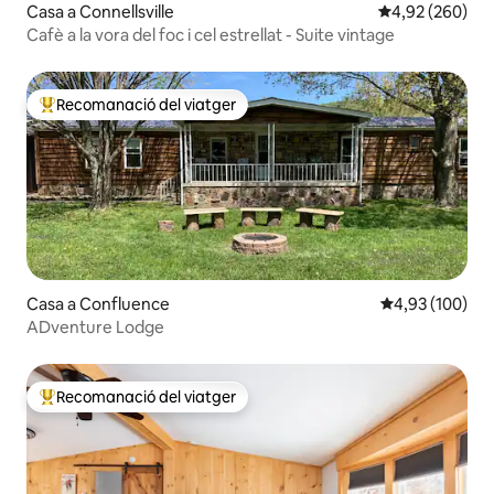
Casa a Connellsville
4,92 de puntuac
4,92 (260)
Cafè a la vora del foc i cel estrellat - Suite vintage
Recomanació del viatger
Principals recomanacions dels viatgers
Casa a Confluence
4,93 de puntuac
4,93 (100)
ADventure Lodge
Recomanació del viatger
Principals recomanacions dels viatgers