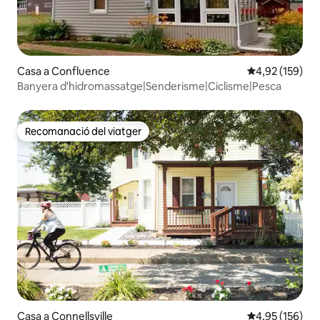
Casa a Confluence
4,92 de puntuac
4,92 (159)
Banyera d'hidromassatge|Senderisme|Ciclisme|Pesca
Recomanació del viatger
Recomanació del viatger
Casa a Connellsville
4,95 de puntuac
4,95 (156)