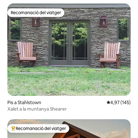
Recomanació del viatger
Recomanació del viatger
Pis a Stahlstown
4,97 de puntuac
4,97 (145)
Xalet a la muntanya Shearer
Recomanació del viatger
Principals recomanacions dels viatgers