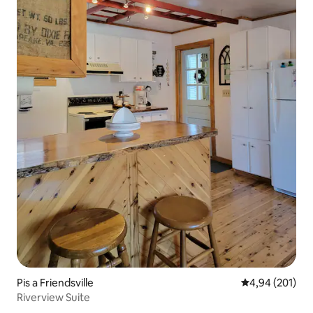
Pis a Friendsville
4,94 de puntuac
4,94 (201)
Riverview Suite