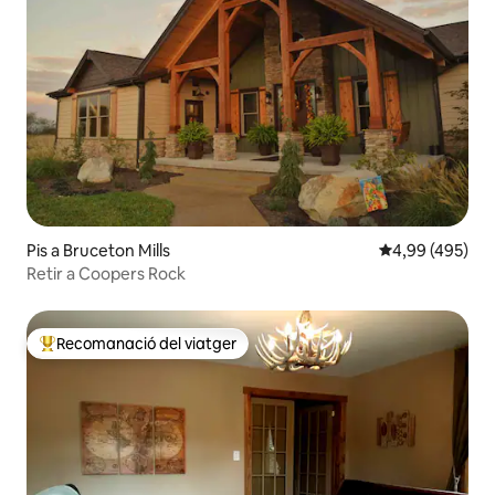
Pis a Bruceton Mills
4,99 de puntuac
4,99 (495)
Retir a Coopers Rock
Recomanació del viatger
Principals recomanacions dels viatgers