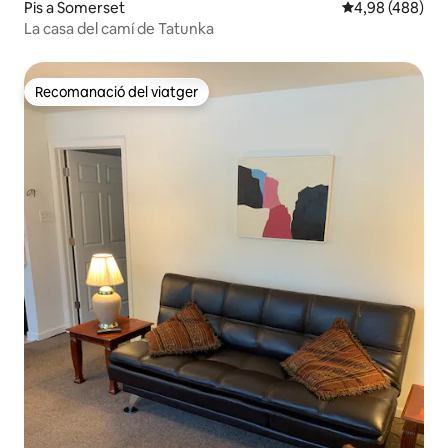
Pis a Somerset
4,98 de puntuac
4,98 (488)
La casa del camí de Tatunka
Recomanació del viatger
Recomanació del viatger