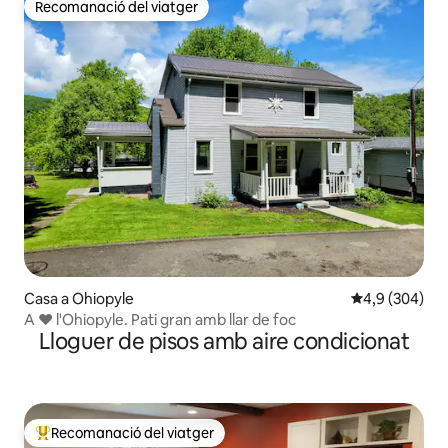
Recomanació del viatger
Recomanació del viatger
Casa a Ohiopyle
4,9 de puntuac
4,9 (304)
A ❤ l'Ohiopyle. Pati gran amb llar de foc
Lloguer de pisos amb aire condicionat
Recomanació del viatger
Principals recomanacions dels viatgers