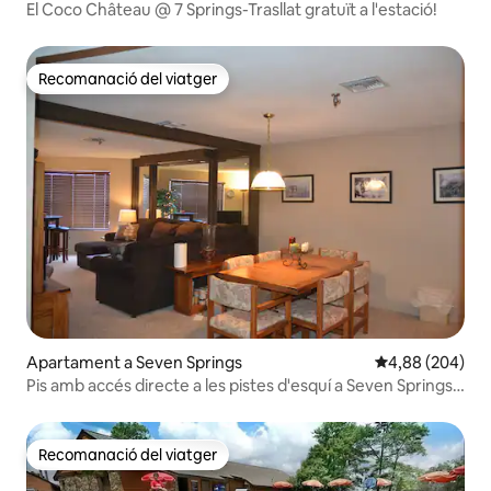
El Coco Château @ 7 Springs-Trasllat gratuït a l'estació!
Recomanació del viatger
Recomanació del viatger
Apartament a Seven Springs
4,88 de puntuac
4,88 (204)
Pis amb accés directe a les pistes d'esquí a Seven Springs
Resort
Recomanació del viatger
Recomanació del viatger