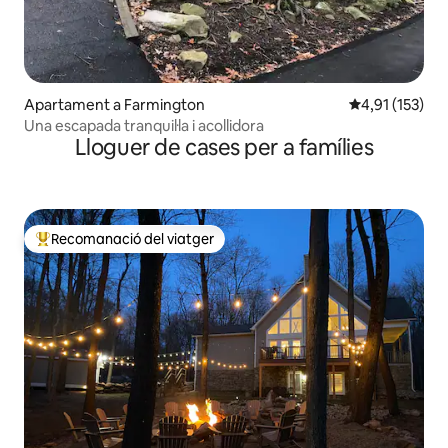
Apartament a Farmington
4,91 de puntua
4,91 (153)
Una escapada tranquil·la i acollidora
Lloguer de cases per a famílies
Recomanació del viatger
Principals recomanacions dels viatgers