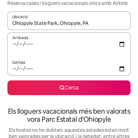
Reserva cases i lloguers vacacionals únics amb Airbnb
Ubicació
Quan els resultats estiguin disponibles, podràs navegar-hi a través 
Arribada
Sortida
Cerca
Els lloguers vacacionals més ben valorats
vora Parc Estatal d'Ohiopyle
Els hostes no ho dubten: aquestes estades estan molt
ben valorades per la ubicació i la netedat, entre altres