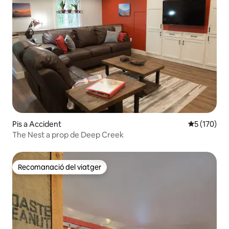
Pis a Accident
5 de puntua
5 (170)
The Nest a prop de Deep Creek
Recomanació del viatger
Recomanació del viatger