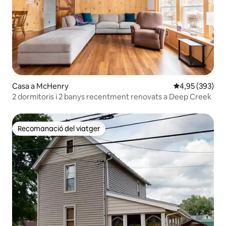
Casa a McHenry
4,95 de puntuac
4,95 (393)
2 dormitoris i 2 banys recentment renovats a Deep Creek
Recomanació del viatger
Recomanació del viatger