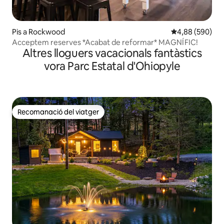
Pis a Rockwood
4,88 de puntuac
4,88 (590)
Acceptem reserves *Acabat de reformar* MAGNÍFIC!
Altres lloguers vacacionals fantàstics
vora Parc Estatal d'Ohiopyle
Recomanació del viatger
Recomanació del viatger