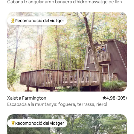
Cabana triangular amb banyera d'hidromassatge de llenya
núm. 12
Recomanació del viatger
Principals recomanacions dels viatgers
Xalet a Farmington
4,98 de puntuac
4,98 (205)
Escapada a la muntanya: foguera, terrassa, rierol
Recomanació del viatger
Principals recomanacions dels viatgers