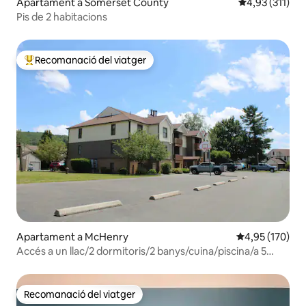
Apartament a Somerset County
4,93 de puntua
4,93 (311)
Pis de 2 habitacions
Recomanació del viatger
Principals recomanacions dels viatgers
Apartament a McHenry
4,95 de puntuac
4,95 (170)
Accés a un llac/2 dormitoris/2 banys/cuina/piscina/a 5
minuts de Wisp
Recomanació del viatger
Recomanació del viatger