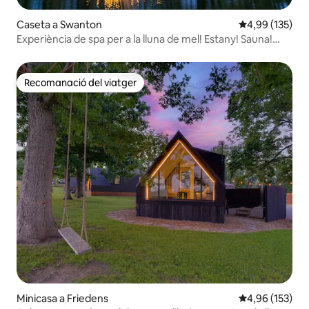
Caseta a Swanton
4,99 de puntuac
4,99 (135)
Experiència de spa per a la lluna de mel! Estany! Sauna!
Banyera d'hidromassatge!
Recomanació del viatger
Recomanació del viatger
Minicasa a Friedens
4,96 de puntuac
4,96 (153)