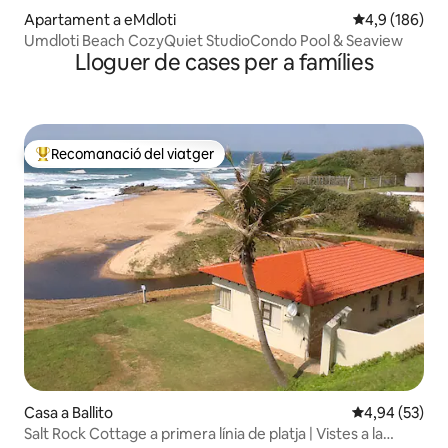
Apartament a eMdloti
4,9 de puntuac
4,9 (186)
Umdloti Beach CozyQuiet StudioCondo Pool & Seaview
Lloguer de cases per a famílies
Recomanació del viatger
Principals recomanacions dels viatgers
Casa a Ballito
4,94 de puntua
4,94 (53)
Salt Rock Cottage a primera línia de platja | Vistes a la