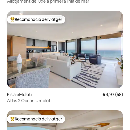
Allotjament de luxe a primera línia de mar
Recomanació del viatger
Principals recomanacions dels viatgers
Pis a eMdloti
4,97 de puntua
4,97 (58)
Atlas 2 Ocean Umdloti
Recomanació del viatger
Principals recomanacions dels viatgers