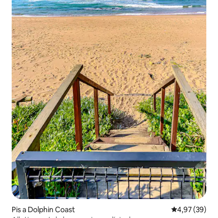
Pis a Dolphin Coast
4,97 de puntua
4,97 (39)