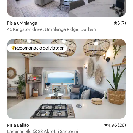
Pis a uMhlanga
5 de punt
5 (7)
45 Kingston drive, Umhlanga Ridge, Durban
Recomanació del viatger
Principals recomanacions dels viatgers
Pis a Ballito
4,96 de puntua
4,96 (26)
Laminar-Blu @ 23 Akrotiri Santorini