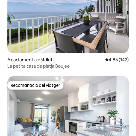
Apartament a eMdloti
4,85 de puntuac
4,85 (142)
La petita casa de platja Boujee
Recomanació del viatger
Recomanació del viatger