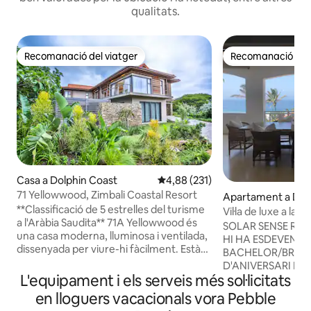
qualitats.
Recomanació del viatger
Recomanació del 
Recomanació del viatger
Recomanació del 
Casa a Dolphin Coast
4,88 de puntuació mitjana d'un t
4,88 (231)
71 Yellowwood, Zimbali Coastal Resort
Apartament a Dol
**Classificació de 5 estrelles del turisme
t
Vil·la de luxe a la pl
a l'Aràbia Saudita** 71A Yellowwood és
SOLAR SENSE RE
una casa moderna, lluminosa i ventilada,
HI HA ESDEVENIM
dissenyada per viure-hi fàcilment. Està
BACHELOR/BRESS
situat al guardonat Zimbali Coastal
D'ANIVERSARI La nostra vil·la està situada
Resort, que compta amb nombroses
L'equipament i els serveis més sol·licitats
en un petit comple
instal·lacions, com ara un camp de golf
amb vistes al mar 
en lloguers vacacionals vora Pebble
Tom Weiskopf, 5 piscines, incloent-hi una
directe a la platja 