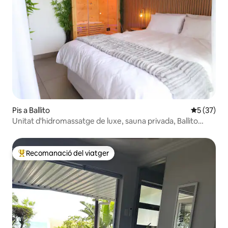
Pis a Ballito
5 de puntu
5 (37)
Unitat d'hidromassatge de luxe, sauna privada, Ballito
central
Recomanació del viatger
Principals recomanacions dels viatgers