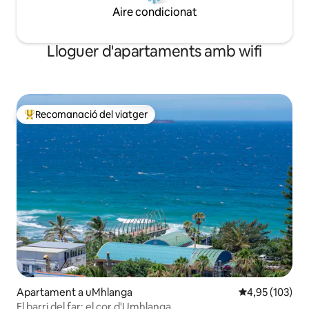
Aire condicionat
Lloguer d'apartaments amb wifi
Recomanació del viatger
Principals recomanacions dels viatgers
Apartament a uMhlanga
4,95 de puntuac
4,95 (103)
El barri del far: el cor d'Umhlanga