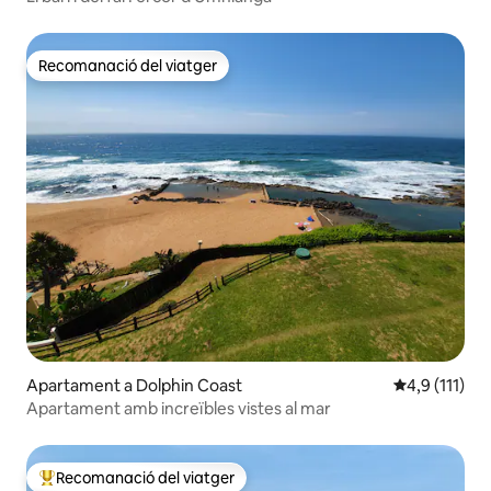
Recomanació del viatger
Recomanació del viatger
Apartament a Dolphin Coast
4,9 de puntua
4,9 (111)
Apartament amb increïbles vistes al mar
Recomanació del viatger
Principals recomanacions dels viatgers