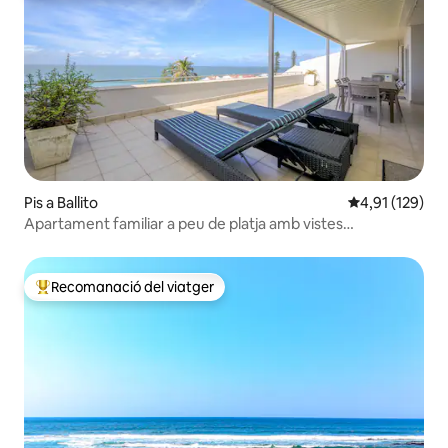
Pis a Ballito
4,91 de puntua
4,91 (129)
Apartament familiar a peu de platja amb vistes
impressionants ⛱
Recomanació del viatger
Principals recomanacions dels viatgers