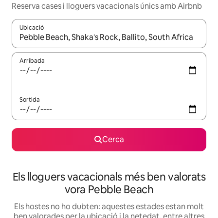
Reserva cases i lloguers vacacionals únics amb Airbnb
Ubicació
Quan els resultats estiguin disponibles, podràs navegar-hi a través 
Arribada
Sortida
Cerca
Els lloguers vacacionals més ben valorats
vora Pebble Beach
Els hostes no ho dubten: aquestes estades estan molt
ben valorades per la ubicació i la netedat, entre altres