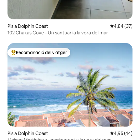
Pis a Dolphin Coast
4,84 de puntua
4,84 (37)
102 Chakas Cove - Un santuari a la vora del mar
Recomanació del viatger
Principals recomanacions dels viatgers
Pis a Dolphin Coast
4,95 de puntua
4,95 (44)
Maison Martinique, apartament a la vora del mar