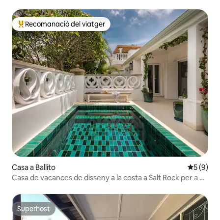
llacuna
Recomanació del viatger
Principals recomanacions dels viatgers
Casa a Ballito
5 de punt
5 (9)
Casa de vacances de disseny a la costa a Salt Rock per a 5
persones
Superhost
Superhost