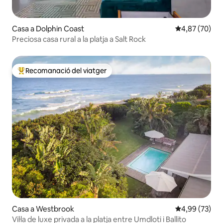
Casa a Dolphin Coast
4,87 de puntua
4,87 (70)
Preciosa casa rural a la platja a Salt Rock
Recomanació del viatger
Principals recomanacions dels viatgers
Casa a Westbrook
4,99 de puntua
4,99 (73)
Vil·la de luxe privada a la platja entre Umdloti i Ballito