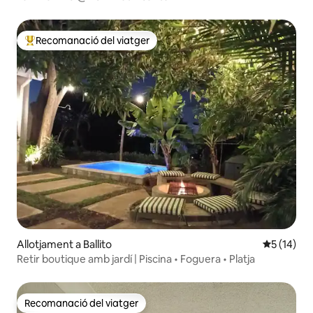
Recomanació del viatger
Principals recomanacions dels viatgers
Allotjament a Ballito
5 de puntu
5 (14)
Retir boutique amb jardí | Piscina • Foguera • Platja
Recomanació del viatger
Recomanació del viatger