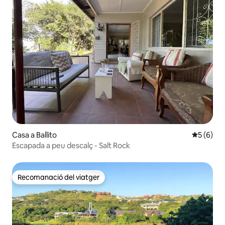
Casa a Ballito
5 de punt
5 (6)
Escapada a peu descalç - Salt Rock
Recomanació del viatger
Recomanació del viatger