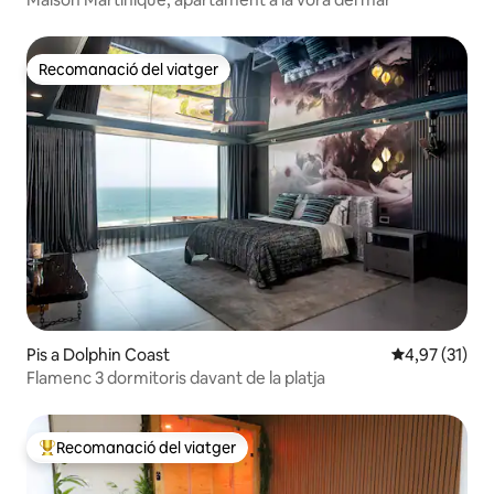
Recomanació del viatger
Recomanació del viatger
Pis a Dolphin Coast
4,97 de puntu
4,97 (31)
Flamenc 3 dormitoris davant de la platja
Recomanació del viatger
Principals recomanacions dels viatgers