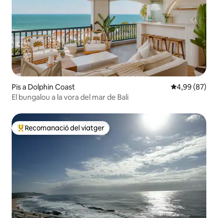
Pis a Dolphin Coast
4,99 de puntua
4,99 (87)
El bungalou a la vora del mar de Bali
Recomanació del viatger
Principals recomanacions dels viatgers