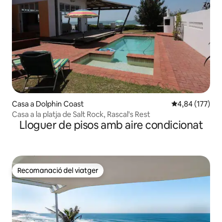
Casa a Dolphin Coast
4,84 de puntuac
4,84 (177)
Casa a la platja de Salt Rock, Rascal's Rest
Lloguer de pisos amb aire condicionat
Recomanació del viatger
Recomanació del viatger