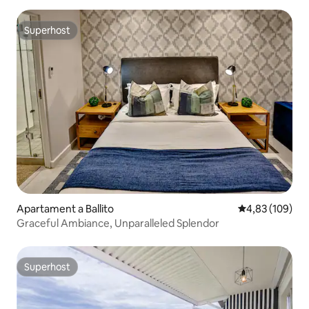
Superhost
Superhost
Apartament a Ballito
4,83 de puntuac
4,83 (109)
Graceful Ambiance, Unparalleled Splendor
Superhost
Superhost