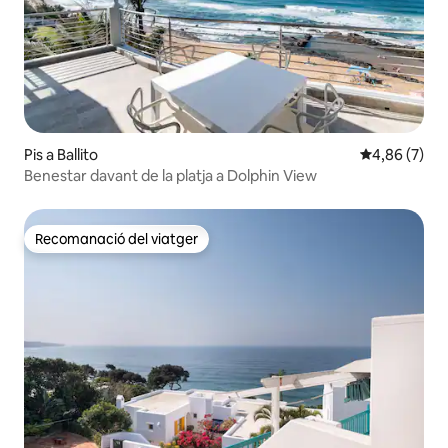
Pis a Ballito
4,86 de puntu
4,86 (7)
Benestar davant de la platja a Dolphin View
Recomanació del viatger
Recomanació del viatger