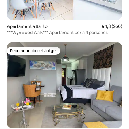
Apartament a Ballito
4,8 de puntuac
4,8 (260)
***Wynwood Walk*** Apartament per a 4 persones
Recomanació del viatger
Recomanació del viatger