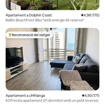
Apartament a Dolphin Coast
4,98 de puntuac
4,98 (170)
Ballito Beachfront Bliss *amb energia de reserva*
Recomanació del viatger
Principals recomanacions dels viatgers
Apartament a uMhlanga
4,93 de puntua
4,93 (171)
63 Preciós apartament d'1 dormitori amb un petit inversor