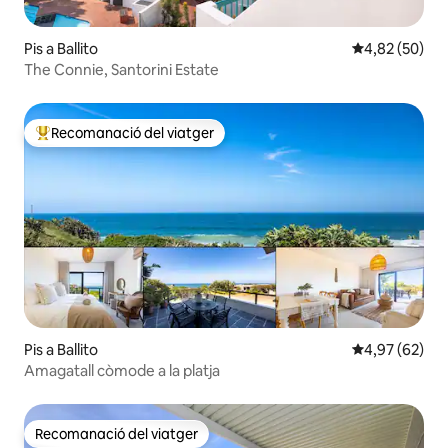
Pis a Ballito
4,82 de puntua
4,82 (50)
The Connie, Santorini Estate
Recomanació del viatger
Principals recomanacions dels viatgers
Pis a Ballito
4,97 de puntua
4,97 (62)
Amagatall còmode a la platja
Recomanació del viatger
Recomanació del viatger