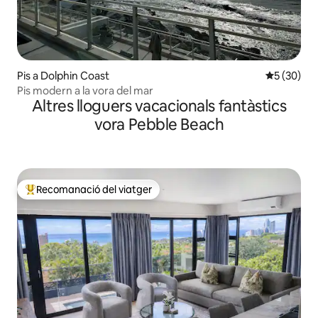
Pis a Dolphin Coast
5 de puntua
5 (30)
Pis modern a la vora del mar
Altres lloguers vacacionals fantàstics
vora Pebble Beach
Recomanació del viatger
Principals recomanacions dels viatgers