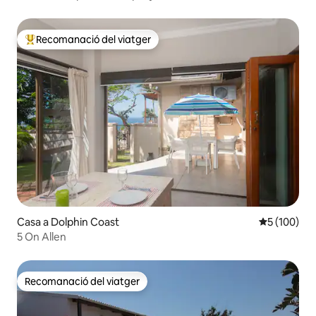
Recomanació del viatger
Principals recomanacions dels viatgers
Casa a Dolphin Coast
5 de puntuac
5 (100)
5 On Allen
Recomanació del viatger
Recomanació del viatger