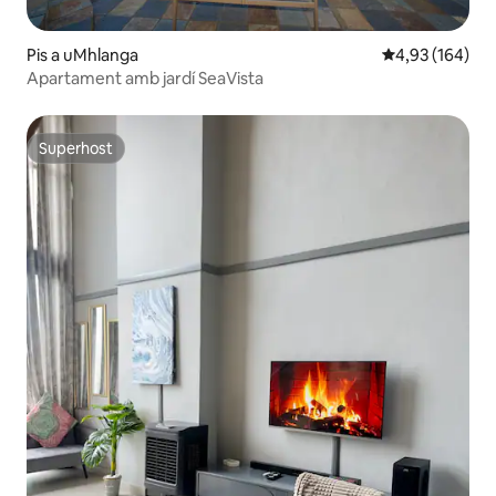
Pis a uMhlanga
4,93 de puntuac
4,93 (164)
Apartament amb jardí SeaVista
Superhost
Superhost