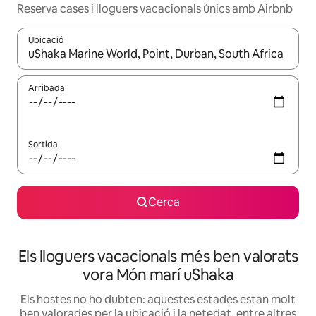
Reserva cases i lloguers vacacionals únics amb Airbnb
Ubicació
Quan els resultats estiguin disponibles, podràs navegar-hi a través 
Arribada
Sortida
Cerca
Els lloguers vacacionals més ben valorats
vora Món marí uShaka
Els hostes no ho dubten: aquestes estades estan molt
ben valorades per la ubicació i la netedat, entre altres