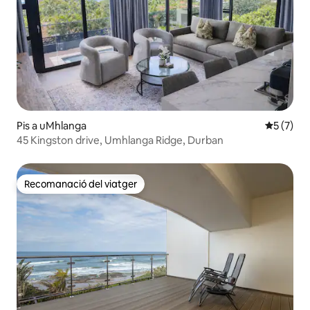
Pis a uMhlanga
5 de punt
5 (7)
45 Kingston drive, Umhlanga Ridge, Durban
Recomanació del viatger
Recomanació del viatger