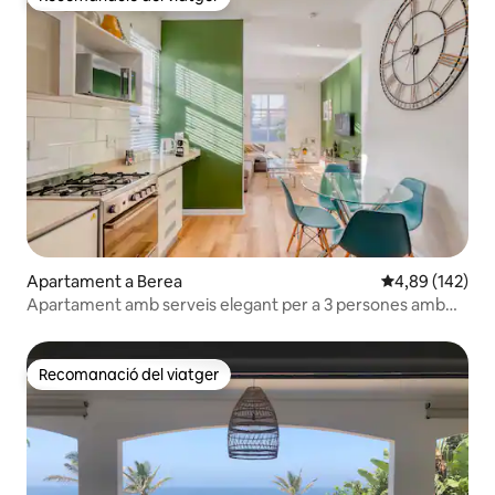
Recomanació del viatger
Apartament a Berea
4,89 de puntuac
4,89 (142)
Apartament amb serveis elegant per a 3 persones amb
piscina
Recomanació del viatger
Recomanació del viatger