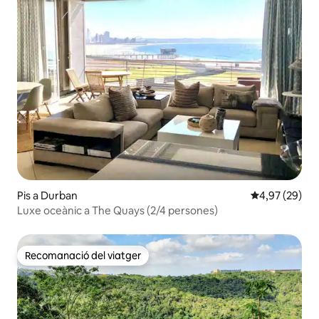
Pis a Durban
4,97 de puntua
4,97 (29)
Luxe oceànic a The Quays (2/4 persones)
Recomanació del viatger
Recomanació del viatger