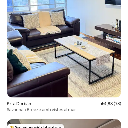
Pis a Durban
4,88 de puntua
4,88 (73)
Savannah Breeze amb vistes al mar
Recomanació del viatger