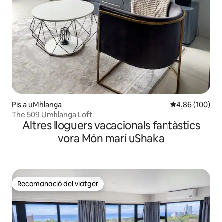
Pis a uMhlanga
4,86 de puntuac
4,86 (100)
The 509 Umhlanga Loft
Altres lloguers vacacionals fantàstics
vora Món marí uShaka
Recomanació del viatger
Recomanació del viatger