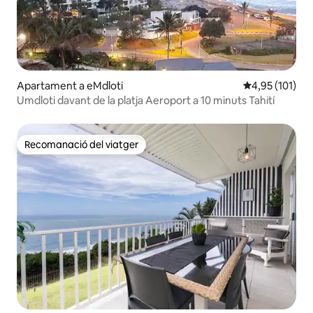
Apartament a eMdloti
4,95 de puntua
4,95 (101)
Umdloti davant de la platja Aeroport a 10 minuts Tahití
Recomanació del viatger
Recomanació del viatger