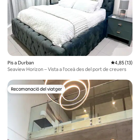
Pis a Durban
4,85 de puntu
4,85 (13)
Seaview Horizon – Vista a l'oceà des del port de creuers
Recomanació del viatger
Recomanació del viatger