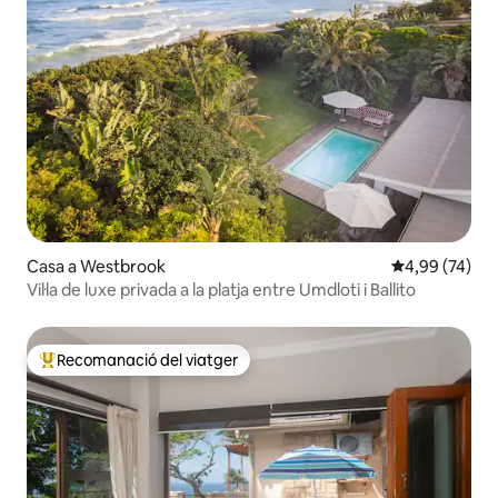
Casa a Westbrook
4,99 de puntua
4,99 (74)
Vil·la de luxe privada a la platja entre Umdloti i Ballito
Recomanació del viatger
Principals recomanacions dels viatgers