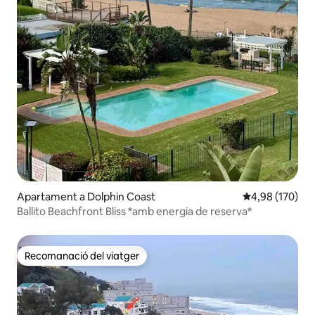
Apartament a Dolphin Coast
4,98 de puntuac
4,98 (170)
Ballito Beachfront Bliss *amb energia de reserva*
Recomanació del viatger
Recomanació del viatger