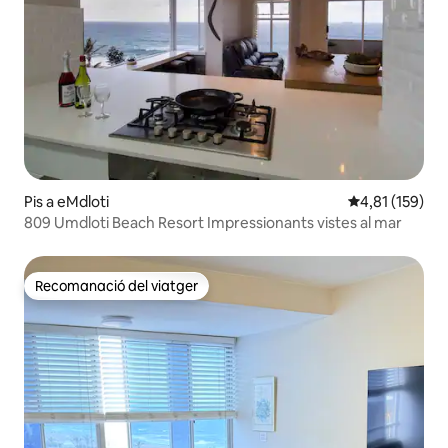
Pis a eMdloti
4,81 de puntua
4,81 (159)
809 Umdloti Beach Resort Impressionants vistes al mar
Recomanació del viatger
Recomanació del viatger