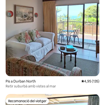
Pis a Durban North
4,95 de puntuac
4,95 (135)
Retir suburbà amb vistes al mar
Recomanació del viatger
Recomanació del viatger