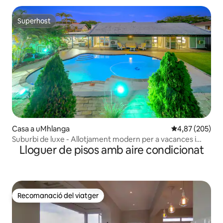
Superhost
Superhost
Casa a uMhlanga
4,87 de puntuac
4,87 (205)
Suburbi de luxe - Allotjament modern per a vacances i
Lloguer de pisos amb aire condicionat
negocis
Recomanació del viatger
Recomanació del viatger