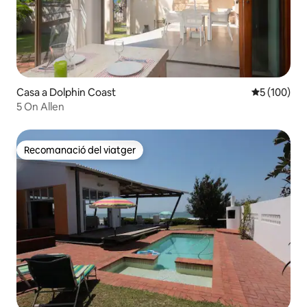
Casa a Dolphin Coast
5 de puntuac
5 (100)
5 On Allen
Recomanació del viatger
Recomanació del viatger