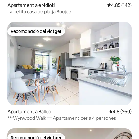
Apartament a eMdloti
4,85 de puntuac
4,85 (142)
La petita casa de platja Boujee
Recomanació del viatger
Recomanació del viatger
Apartament a Ballito
4,8 de puntuac
4,8 (260)
***Wynwood Walk*** Apartament per a 4 persones
Recomanació del viatger