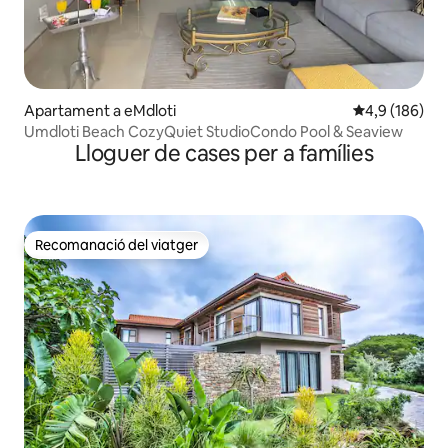
Apartament a eMdloti
4,9 de puntuac
4,9 (186)
Umdloti Beach CozyQuiet StudioCondo Pool & Seaview
Lloguer de cases per a famílies
Recomanació del viatger
Recomanació del viatger