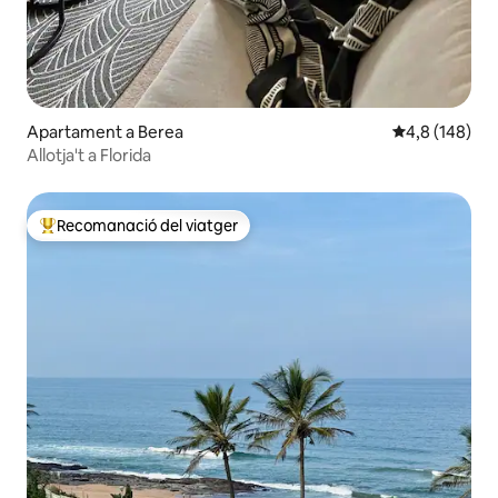
Apartament a Berea
4,8 de puntuac
4,8 (148)
Allotja't a Florida
Recomanació del viatger
Principals recomanacions dels viatgers