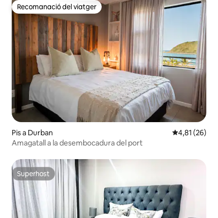
Recomanació del viatger
Recomanació del viatger
Pis a Durban
4,81 de puntu
4,81 (26)
Amagatall a la desembocadura del port
Superhost
Superhost