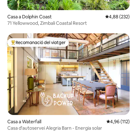
Casa a Dolphin Coast
4,88 de puntuac
4,88 (232)
71 Yellowwood, Zimbali Coastal Resort
Recomanació del viatger
Principals recomanacions dels viatgers
Casa a Waterfall
4,96 de puntua
4,96 (112)
Casa d'autoservei Alegria Barn - Energia solar