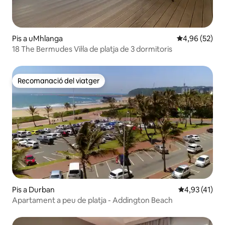
Pis a uMhlanga
4,96 de puntua
4,96 (52)
18 The Bermudes Vil·la de platja de 3 dormitoris
Recomanació del viatger
Recomanació del viatger
Pis a Durban
4,93 de puntu
4,93 (41)
Apartament a peu de platja - Addington Beach