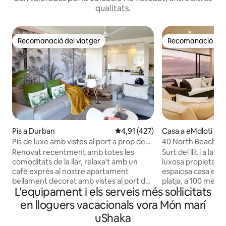
qualitats.
Recomanació del viatger
Recomanació del 
Recomanació del viatger
Recomanació del 
Pis a Durban
4,91 de puntuació mitjana d'un t
4,91 (427)
Casa a eMdloti
Pis de luxe amb vistes al port a prop de
40 North Beach
bars i platges
Renovat recentment amb totes les
Surt del llit i a la 
comoditats de la llar, relaxa't amb un
luxosa propietat a peu 
cafè exprés al nostre apartament
espaiosa casa es t
bellament decorat amb vistes al port de
platja, a 100 metre
L'equipament i els serveis més sol·licitats
Durban i als vaixells. Estàs a poca
marea Umdloti i a
distància a peu de la nova terminal de
restaurants i una 
en lloguers vacacionals vora Món marí
passatgers, de diversos restaurants i
vistes panoràmique
uShaka
bars, així com de Ushaka Marine World i
l'oceà amb les sor