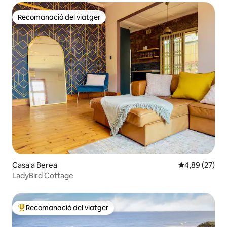
Recomanació del viatger
Recomanació del viatger
Casa a Berea
4,89 de puntua
4,89 (27)
LadyBird Cottage
Recomanació del viatger
Principals recomanacions dels viatgers