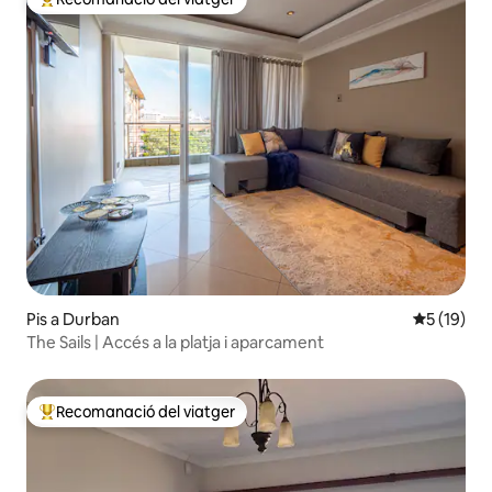
Principals recomanacions dels viatgers
Pis a Durban
5 de puntu
5 (19)
The Sails | Accés a la platja i aparcament
Recomanació del viatger
Principals recomanacions dels viatgers