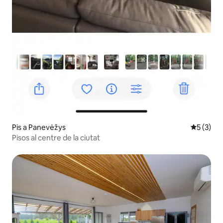
Pis a Panevėžys
5 de punt
5 (3)
Pisos al centre de la ciutat