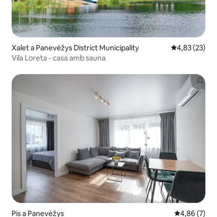
Xalet a Panevėžys District Municipality
4,83 de puntua
4,83 (23)
Vila Loreta - casa amb sauna
Pis a Panevėžys
4,86 de puntu
4,86 (7)