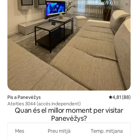
Pis a Panevėžys
4,81 de puntua
4,81 (88)
Ateities 3044 (accés independent)
Quan és el millor moment per visitar
Panevėžys?
Mes
Preu mitjà
Temp. mitjana