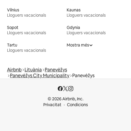
Vílnius
Kaunas
Lloguers vacacionals
Lloguers vacacionals
Sopot
Gdynia
Lloguers vacacionals
Lloguers vacacionals
Tartu
Mostra més
Lloguers vacacionals
Airbnb
Lituània
Panevėžys
Panevėžys City Municipality
Panevėžys
© 2026 Airbnb, Inc.
Privacitat
Condicions