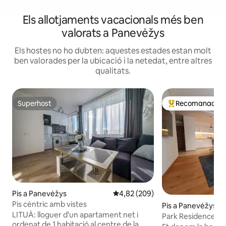
Els allotjaments vacacionals més ben
valorats a Panevėžys
Els hostes no ho dubten: aquestes estades estan molt
ben valorades per la ubicació i la netedat, entre altres
qualitats.
Superhost
Recomanació de
Superhost
Principals recoma
Pis a Panevėžys
4,82 de puntuació mitjana d'un t
4,82 (209)
Pis cèntric amb vistes
Pis a Panevėžys
LITUÀ: lloguer d'un apartament net i
Park Residence A
ordenat de 1 habitació al centre de la