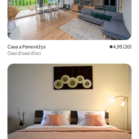
Casa a Panevėžys
4,95 de puntua
4,95 (20)
Oasi d'oasi d'oci