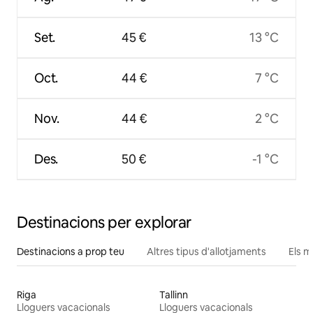
Set.
45 €
13 °C
Oct.
44 €
7 °C
Nov.
44 €
2 °C
Des.
50 €
-1 °C
Destinacions per explorar
Destinacions a prop teu
Altres tipus d'allotjaments
Els m
Riga
Tallinn
Lloguers vacacionals
Lloguers vacacionals