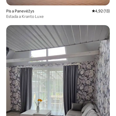
Pis a Panevėžys
4,92 de puntu
4,92 (13)
Estada a Kranto Luxe