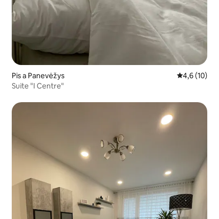
Pis a Panevėžys
4,6 de puntu
4,6 (10)
Suite "I Centre"