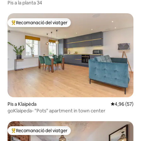
Pis a la planta 34
Recomanació del viatger
Principals recomanacions dels viatgers
Pis a Klaipėda
4,96 de puntua
4,96 (57)
goKlaipeda- "Pots" apartment in town center
Recomanació del viatger
Principals recomanacions dels viatgers