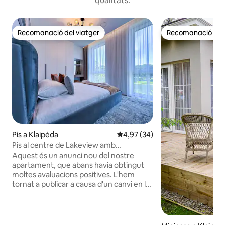
qualitats.
Recomanació del viatger
Recomanació del 
Recomanació del viatger
Recomanació del 
Pis a Klaipėda
4,97 de puntuació mitjana d'un 
4,97 (34)
Pis al centre de Lakeview amb
aparcament gratuït
Aquest és un anunci nou del nostre
apartament, que abans havia obtingut
moltes avaluacions positives. L'hem
tornat a publicar a causa d'un canvi en la
nostra configuració d'allotjament.
Gaudeix del luxe del nostre apartament
amb vistes al llac, totalment equipat amb
rentavaixelles, forn, nevera i microones.