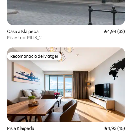
Casa a Klaipėda
4,94 de puntua
4,94 (32)
Pis estudi PILIS_2
Recomanació del viatger
Recomanació del viatger
Pis a Klaipėda
4,93 de puntua
4,93 (45)