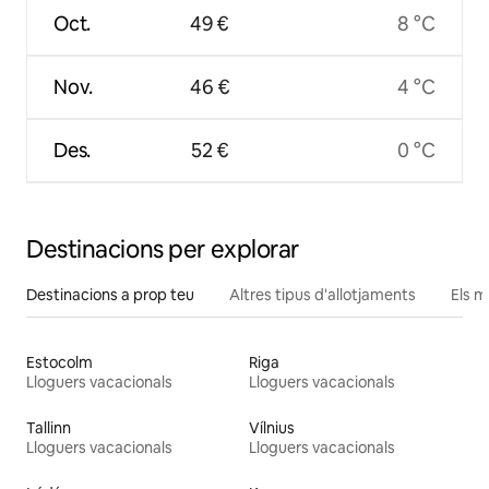
Oct.
49 €
8 °C
Nov.
46 €
4 °C
Des.
52 €
0 °C
Destinacions per explorar
Destinacions a prop teu
Altres tipus d'allotjaments
Els m
Estocolm
Riga
Lloguers vacacionals
Lloguers vacacionals
Tallinn
Vílnius
Lloguers vacacionals
Lloguers vacacionals