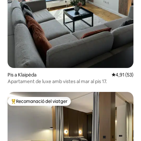
Pis a Klaipėda
4,91 de puntu
4,91 (53)
Apartament de luxe amb vistes al mar al pis 17.
Recomanació del viatger
Principals recomanacions dels viatgers