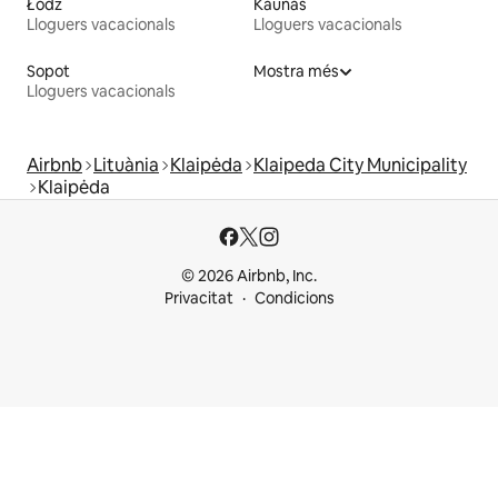
Łódź
Kaunas
Lloguers vacacionals
Lloguers vacacionals
Sopot
Mostra més
Lloguers vacacionals
Airbnb
Lituània
Klaipėda
Klaipeda City Municipality
Klaipėda
© 2026 Airbnb, Inc.
Privacitat
Condicions