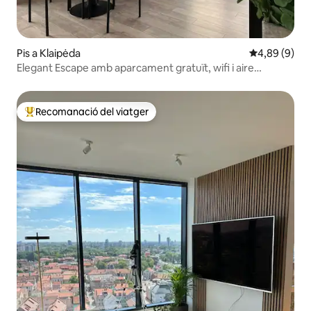
Pis a Klaipėda
4,89 de puntu
4,89 (9)
Elegant Escape amb aparcament gratuït, wifi i aire
condicionat
Recomanació del viatger
Principals recomanacions dels viatgers