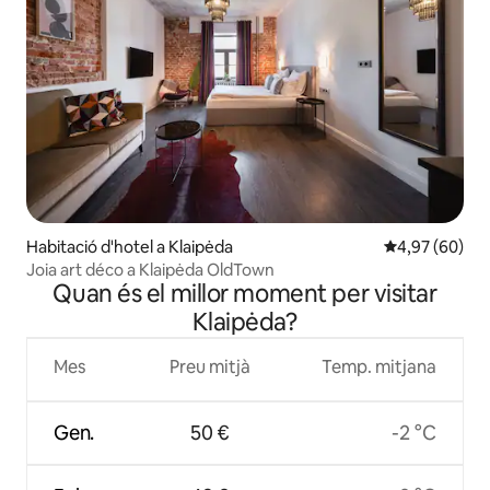
Habitació d'hotel a Klaipėda
4,97 de puntua
4,97 (60)
Joia art déco a Klaipėda OldTown
Quan és el millor moment per visitar
Klaipėda?
Mes
Preu mitjà
Temp. mitjana
Gen.
50 €
-2 °C