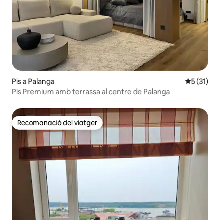
Pis a Palanga
5 de puntu
5 (31)
Pis Premium amb terrassa al centre de Palanga
Recomanació del viatger
Recomanació del viatger