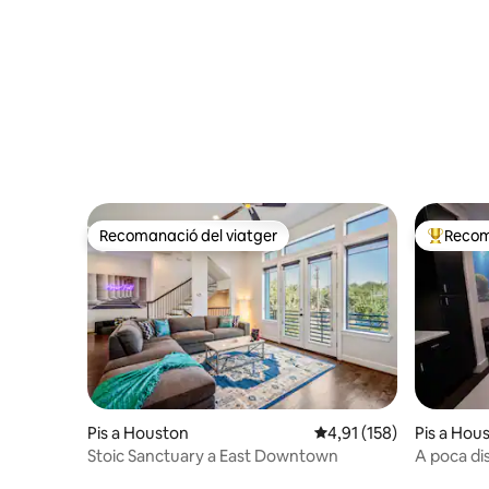
Recomanació del viatger
Recom
Recomanació del viatger
Principa
Pis a Houston
4,91 de puntuació mitja
4,91 (158)
Pis a Hou
Stoic Sanctuary a East Downtown
A poca dis
size» | Su