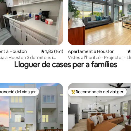
a d'un total de 5; 208 avaluacions
nt a Houston
4,83 de puntuació mitjana d'un total de 5; 16
4,83 (161)
Apartament a Houston
4
Houston 3 dormitoris i
Vistes a l'horitzó - Projector - Ll
Lloguer de cases per a famílies
size» - Garatge - Diversió
anació del viatger
Recomanació del viatger
ls recomanacions dels viatgers
Principals recomanacions dels 