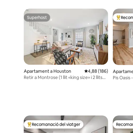
Superhost
Recom
Superhost
Principa
Apartament a Houston
4,88 de puntuació mitjan
4,88 (186)
Apartame
Retir a Montrose (1 llit «king size» i 2 llits
Pis Oasis
«queen size»)
Recomanació del viatger
Recomana
Principals recomanacions dels viatgers
Recomana