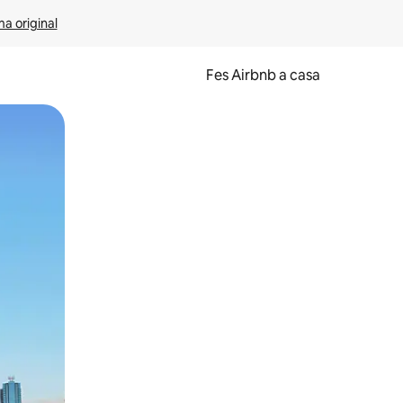
ma original
Fes Airbnb a casa
oc a la pantalla o fent-hi lliscar el dit.