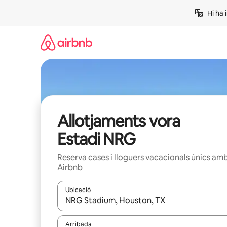
Salta
Hi ha 
Allotjaments vora
Estadi NRG
Reserva cases i lloguers vacacionals únics am
Airbnb
Ubicació
Quan els resultats estiguin disponibles, podràs naveg
Arribada