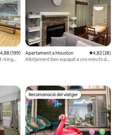
1 avaluacions
,88 de puntuació mitjana d'un total de 5; 199 avaluacions
4,88 (199)
Apartament a Houston
4,82 de puntuació mitj
4,82 (28)
it «king
Allotjament ben equipat a uns minuts de
tot
Recomanació del viatger
viatgers
Recomanació del viatger