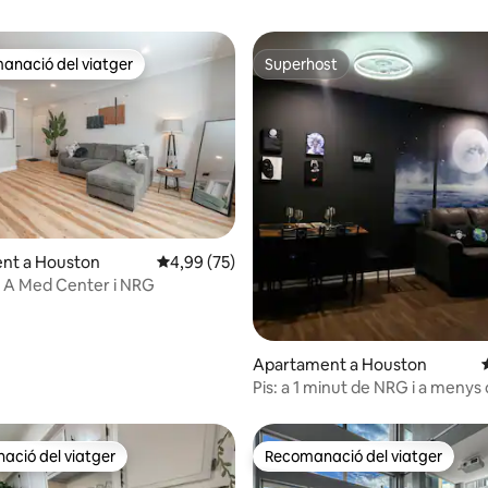
anació del viatger
Superhost
ls recomanacions dels viatgers
Superhost
a d'un total de 5; 186 avaluacions
nt a Houston
4,99 de puntuació mitjana d'un total de 5; 75
4,99 (75)
 - A Med Center i NRG
Apartament a Houston
Pis: a 1 minut de NRG i a menys 
minuts del centre mèdic
ció del viatger
Recomanació del viatger
ció del viatger
Recomanació del viatger