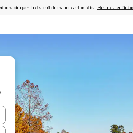
informació que s'ha traduït de manera automàtica. 
Mostra-la en l'idio
b
ar-hi a través de les tecles de les fletxes (amunt i avall), o bé fent un t