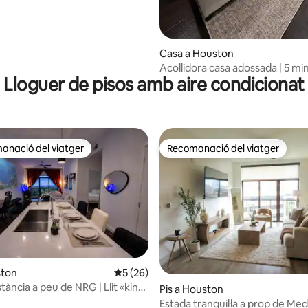
Casa a Houston
Acollidora casa adossada | 5 mi
Lloguer de pisos amb aire condicionat
NRG|Terrat| MedCntr
anació del viatger
Recomanació del viatger
ls recomanacions dels viatgers
Recomanació del viatger
na d'un total de 5; 158 avaluacions
ston
5 de puntuació mitjana d'un total de 5; 2
5 (26)
tància a peu de NRG | Llit «king
Pis a Houston
ite amb projector | TMC
Estada tranquil·la a prop de Me