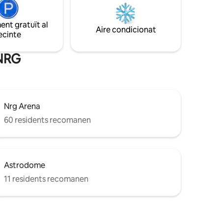
districte dels museus i l'estadi NRG. Ideal
ocs
per a famílies, viatgers de negocis i grups
 la ciutat,
petits que busquen comoditat, luxe i
nt gratuït al
botigues i
Aire condicionat
comoditat. .
ecinte
 fer que
i
 NRG
Nrg Arena
60 residents recomanen
Astrodome
11 residents recomanen