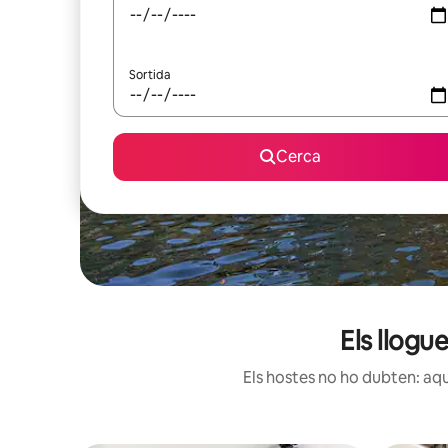
Sortida
Cerca
Els llogu
Els hostes no ho dubten: aqu