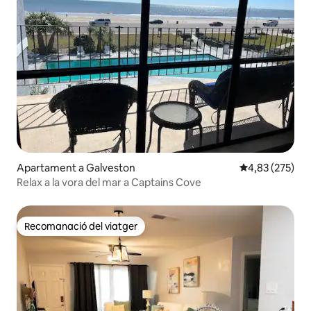
Apartament a Galveston
4,83 de puntuac
4,83 (275)
Relax a la vora del mar a Captains Cove
Recomanació del viatger
Recomanació del viatger