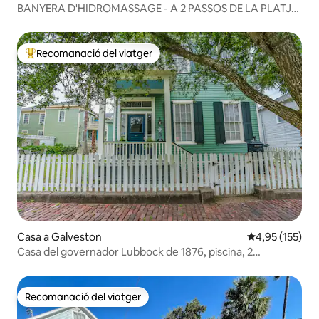
BANYERA D'HIDROMASSAGE - A 2 PASSOS DE LA PLATJA
- FOGUERA! Timeless Tides
Recomanació del viatger
Principals recomanacions dels viatgers
Casa a Galveston
4,95 de puntuac
4,95 (155)
Casa del governador Lubbock de 1876, piscina, 2
dormitoris principals
Recomanació del viatger
Recomanació del viatger