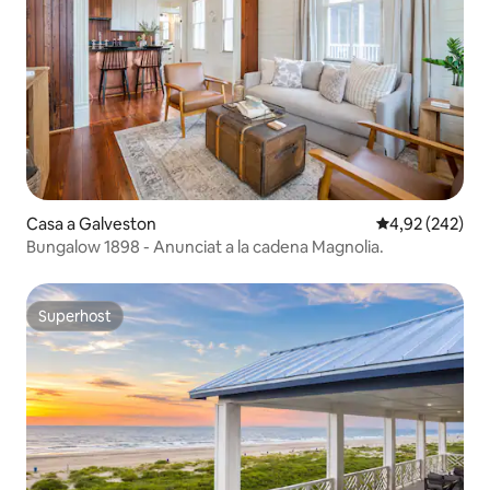
Casa a Galveston
4,92 de puntuac
4,92 (242)
Bungalow 1898 - Anunciat a la cadena Magnolia.
Superhost
Superhost