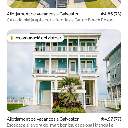
Allotjament de vacances a Galveston
4,86 de puntua
4,86 (73)
Casa de platja apta per a famílies a Gated Beach Resort
Recomanació del viatger
Principals recomanacions dels viatgers
Allotjament de vacances a Galveston
4,97 de puntua
4,97 (77)
Escapada a la vora del mar: bonica, espaiosa i tranquil·la