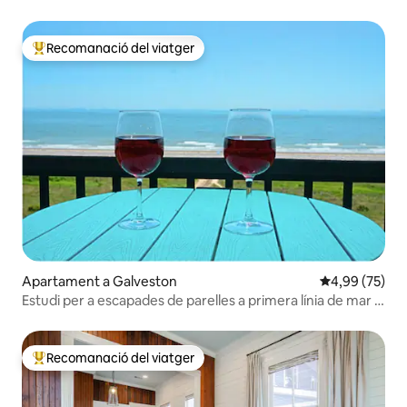
Recomanació del viatger
Principals recomanacions dels viatgers
Apartament a Galveston
4,99 de puntua
4,99 (75)
Estudi per a escapades de parelles a primera línia de mar l
Vistes impressionants
Recomanació del viatger
Principals recomanacions dels viatgers