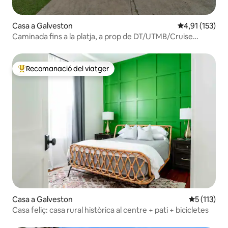
Casa a Galveston
4,91 de puntua
4,91 (153)
Caminada fins a la platja, a prop de DT/UTMB/Cruise
Terminal
Recomanació del viatger
Principals recomanacions dels viatgers
Casa a Galveston
5 de puntua
5 (113)
Casa feliç: casa rural històrica al centre + pati + bicicletes