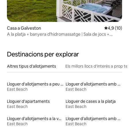
Casa a Galveston
4,9 de puntu
4,9 (10)
A la platja + banyera d'hidromassatge | Sala de jocs +
animals de companyia | Capacitat per a 18 persones
Destinacions per explorar
Altres tipus d'allotjaments
Els millors llocs d'interès a prop te
Lloguer d'allotjaments a peu de platja
Lloguer d'allotjaments amb banyera d'hidromassatge
East Beach
East Beach
Lloguer d'apartaments
Lloguer de cases a la platja
East Beach
East Beach
Lloguer d'allotjaments a la vora de l'aigua
Lloguer d'allotjaments amb piscina
East Beach
East Beach