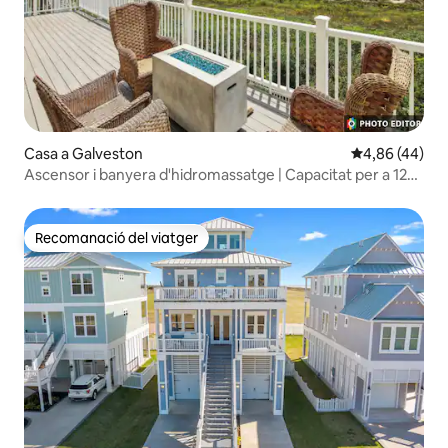
Casa a Galveston
4,86 de puntua
4,86 (44)
Ascensor i banyera d'hidromassatge | Capacitat per a 12
persones | S'admeten gossos!
Recomanació del viatger
Recomanació del viatger