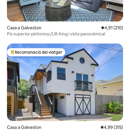
Casa a Galveston
4,91 de puntua
4,91 (210)
Pis superior pintoresc/Llit King i vista panoràmica!
Recomanació del viatger
Principals recomanacions dels viatgers
Casa a Galveston
4,99 de puntuac
4,99 (315)