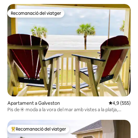
Recomanació del viatger
Recomanació del viatger
Apartament a Galveston
4,9 de puntuac
4,9 (555)
Pis de☀ moda a la vora del mar amb vistes a la platja,
piscina i banyera d'hidromassatge
Recomanació del viatger
Principals recomanacions dels viatgers