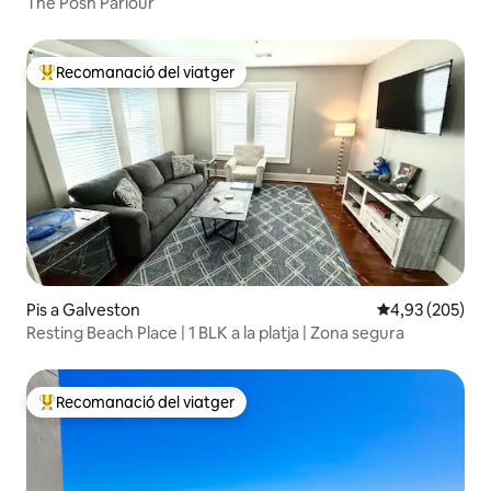
The Posh Parlour
Recomanació del viatger
Principals recomanacions dels viatgers
Pis a Galveston
4,93 de puntuac
4,93 (205)
Resting Beach Place | 1 BLK a la platja | Zona segura
Recomanació del viatger
Principals recomanacions dels viatgers