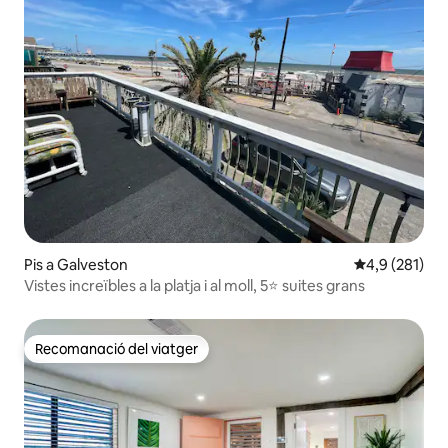
Pis a Galveston
4,9 de puntua
4,9 (281)
Vistes increïbles a la platja i al moll, 5⭐️ suites grans
Recomanació del viatger
Recomanació del viatger