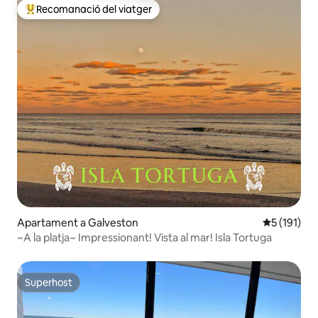
Recomanació del viatger
Principals recomanacions dels viatgers
Apartament a Galveston
5 de puntua
5 (191)
~A la platja~ Impressionant! Vista al mar! Isla Tortuga
Superhost
Superhost