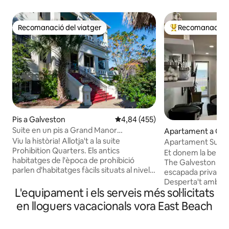
Recomanació del viatger
Recomanació de
Recomanació del viatger
Principals recoma
Pis a Galveston
4,84 de puntuació mitjana d'un t
4,84 (455)
Suite en un pis a Grand Manor
Apartament a Gal
Prohibition Quarters
Viu la història! Allotja't a la suite
Apartament Sunset
Prohibition Quarters. Els antics
amb balcó privat
Et donem la benvi
habitatges de l'època de prohibició
The Galveston Get
parlen d'habitatges fàcils situats al nivell
escapada privada a
del jardí de l'elegant Grand Manor,
Desperta't amb les o
construïda el 1905, una veritable mansió
L'equipament i els serveis més sol·licitats
matinades resplen
tropical del sud. Equipament i serveis de
luxós apartament b
en lloguers vacacionals vora East Beach
luxe amb un toc d'elegància victoriana
mar. Aquest retir de 2 dormitoris i
Situat al districte històric de l'East End de
2 banys té capacit
Galveston i considerat una de les millors