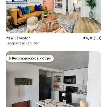
Pis a Galveston
4,96 de puntuac
4,96 (161)
Escapada al Zen Den
Recomanació del viatger
Principals recomanacions dels viatgers