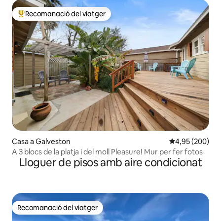
Recomanació del viatger
Principals recomanacions dels viatgers
Casa a Galveston
4,95 de puntuac
4,95 (200)
A 3 blocs de la platja i del moll Pleasure! Mur per fer fotos
Lloguer de pisos amb aire condicionat
Recomanació del viatger
Recomanació del viatger