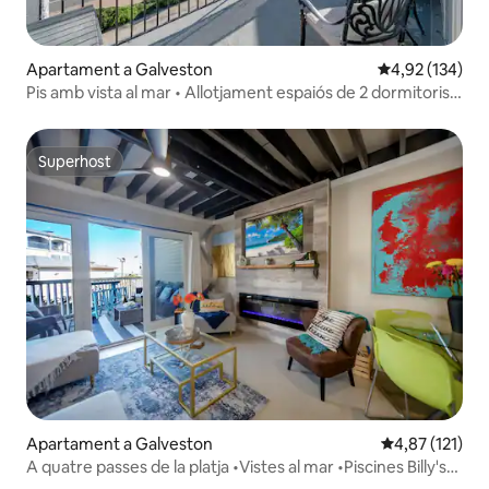
Apartament a Galveston
4,92 de puntuac
4,92 (134)
Pis amb vista al mar • Allotjament espaiós de 2 dormitoris a
Galveston
Superhost
Superhost
Apartament a Galveston
4,87 de puntua
4,87 (121)
A quatre passes de la platja •Vistes al mar •Piscines Billy's
Bungalow