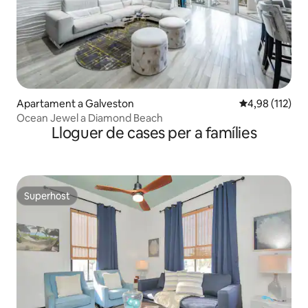
Apartament a Galveston
4,98 de puntua
4,98 (112)
Ocean Jewel a Diamond Beach
Lloguer de cases per a famílies
Superhost
Superhost