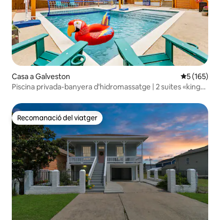
Casa a Galveston
5 de puntua
5 (165)
Piscina privada-banyera d'hidromassatge | 2 suites «king
size» | S'admeten animals de companyia
Recomanació del viatger
Recomanació del viatger