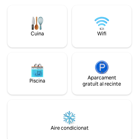
sembla un complex
estructures arquitectòniques de l'illa.
Gaudeix d'un dels
Apartament de la planta baixa amb jardí
Galveston amb vis
amb 1 dormitori amb llit doble, 1 sofà llit, 1
golf, la piscina i la
bany, sala d'estar, nevera, microones,
d'hidromassatge a
bar i televisor de 65". A 3,5 illes del
Gaudeix del cafè de
Cuina
Wifi
creuer
vespre i el so de les ones. 
cadires de platja in
t'espera.
Aparcament
Piscina
gratuït al recinte
Aire condicionat