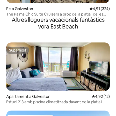
Pis a Galveston
4,91 de puntuac
4,91 (324)
The Palms Chic Suite Cruisers a prop de la platja i de les
Altres lloguers vacacionals fantàstics
bicicletes
vora East Beach
Superhost
Superhost
Apartament a Galveston
4,92 de puntu
4,92 (12)
Estudi 213 amb piscina climatitzada davant de la platja i
vista al golf