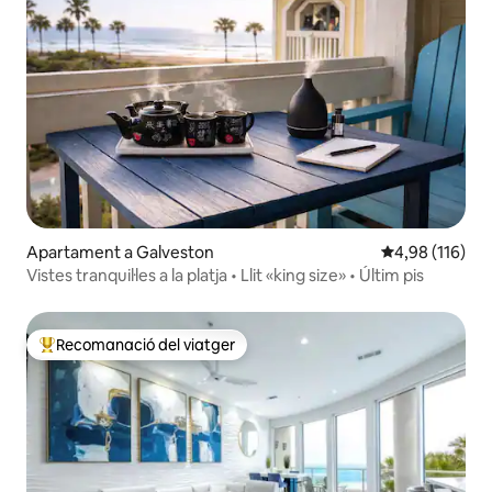
Apartament a Galveston
4,98 de puntuac
4,98 (116)
Vistes tranquil·les a la platja • Llit «king size» • Últim pis
Recomanació del viatger
Principals recomanacions dels viatgers