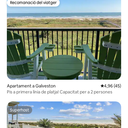
Recomanació del viatger
Recomanació del viatger
Apartament a Galveston
4,96 de puntua
4,96 (45)
Pis a primera línia de platja! Capacitat per a 2 persones
Superhost
Superhost