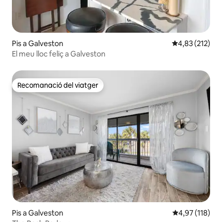
Pis a Galveston
4,83 de puntuac
4,83 (212)
El meu lloc feliç a Galveston
Recomanació del viatger
Recomanació del viatger
Pis a Galveston
4,97 de puntua
4,97 (118)