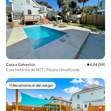
Casa a Galveston
4,94 de puntua
4,94 (99)
Casa històrica de 1877 / Piscina climatitzada
Recomanació del viatger
Principals recomanacions dels viatgers