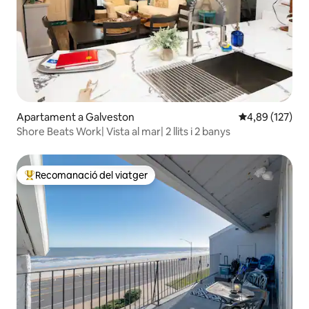
Apartament a Galveston
4,89 de puntuac
4,89 (127)
Shore Beats Work| Vista al mar| 2 llits i 2 banys
Recomanació del viatger
Principals recomanacions dels viatgers