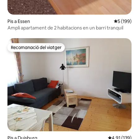
Pis a Essen
5 de puntuac
5 (199)
Ampli apartament de 2 habitacions en un barri tranquil
Recomanació del viatger
Recomanació del viatger
Pis a Duisburg
4,91 de puntua
4,91 (139)