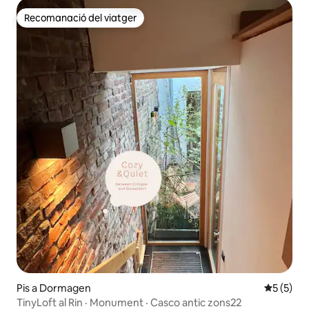
Recomanació del viatger
Recomanació del viatger
Pis a Dormagen
5 de punt
5 (5)
TinyLoft al Rin · Monument · Casco antic zons22