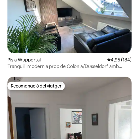
Pis a Wuppertal
4,95 de puntuac
4,95 (184)
Tranquil i modern a prop de Colònia/Düsseldorf amb
aparcament
Recomanació del viatger
Recomanació del viatger