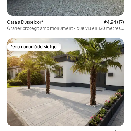
Casa a Düsseldorf
4,94 de puntu
4,94 (17)
Graner protegit amb monument - que viu en 120 metres
quadrats
Recomanació del viatger
Recomanació del viatger