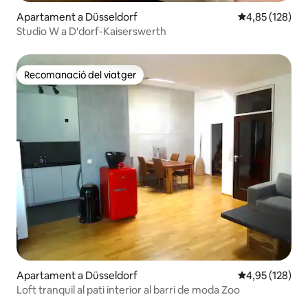
Apartament a Düsseldorf
4,85 de puntuac
4,85 (128)
Studio W a D'dorf-Kaiserswerth
Recomanació del viatger
Recomanació del viatger
Apartament a Düsseldorf
4,95 de puntuac
4,95 (128)
Loft tranquil al pati interior al barri de moda Zoo