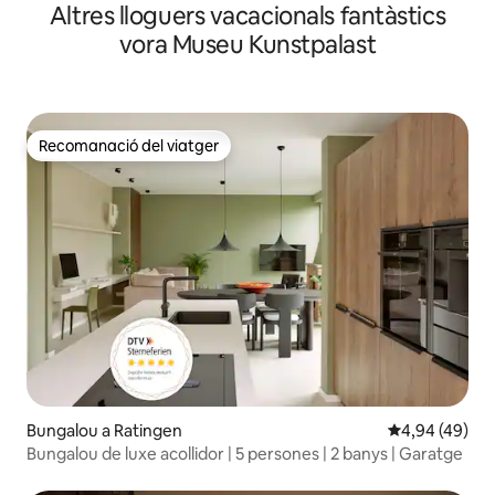
Altres lloguers vacacionals fantàstics
vora Museu Kunstpalast
Recomanació del viatger
Recomanació del viatger
Bungalou a Ratingen
4,94 de puntua
4,94 (49)
Bungalou de luxe acollidor | 5 persones | 2 banys | Garatge