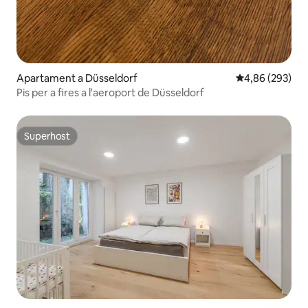
Apartament a Düsseldorf
4,86 de puntuac
4,86 (293)
Pis per a fires a l'aeroport de Düsseldorf
Superhost
Superhost