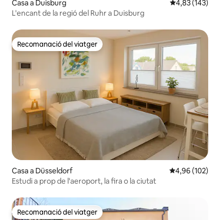
Casa a Duisburg
4,83 de puntuac
4,83 (143)
L'encant de la regió del Ruhr a Duisburg
Recomanació del viatger
Recomanació del viatger
Casa a Düsseldorf
4,96 de puntuac
4,96 (102)
Estudi a prop de l'aeroport, la fira o la ciutat
Recomanació del viatger
Recomanació del viatger