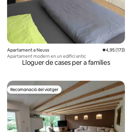
Apartament a Neuss
4,95 de puntuac
4,95 (173)
Apartament modern en un edifici antic
Lloguer de cases per a famílies
Recomanació del viatger
Recomanació del viatger