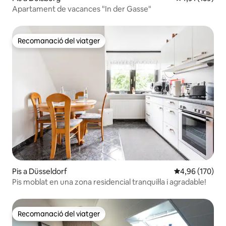
Apartament de vacances "In der Gasse"
Recomanació del viatger
Recomanació del viatger
Pis a Düsseldorf
4,96 de puntuac
4,96 (170)
Pis moblat en una zona residencial tranquil·la i agradable!
Recomanació del viatger
Recomanació del viatger