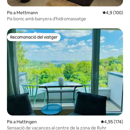
Pis a Mettmann
4,9 de puntuac
4,9 (100)
Pis bonic amb banyera d'hidromassatge
Recomanació del viatger
Recomanació del viatger
Pis a Hattingen
4,95 de puntuac
4,95 (174)
Sensació de vacances al centre de la zona de Ruhr