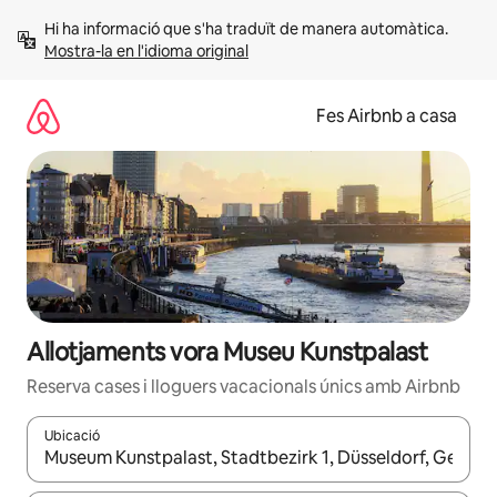
Salta
Hi ha informació que s'ha traduït de manera automàtica. 
Mostra-la en l'idioma original
Fes Airbnb a casa
Allotjaments vora Museu Kunstpalast
Reserva cases i lloguers vacacionals únics amb Airbnb
Ubicació
Quan els resultats estiguin disponibles, podràs navegar-hi a través 