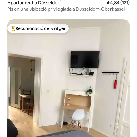
Apartament a Düsseldorf
4,84 de puntua
4,84 (121)
Pis en una ubicació privilegiada a Düsseldorf-Oberkassel
Recomanació del viatger
Principals recomanacions dels viatgers