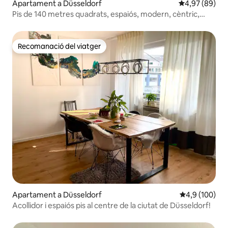
Apartament a Düsseldorf
4,97 de puntua
4,97 (89)
Pis de 140 metres quadrats, espaiós, modern, cèntric,
aparcament gratuït
Recomanació del viatger
Recomanació del viatger
Apartament a Düsseldorf
4,9 de puntuac
4,9 (100)
Acollidor i espaiós pis al centre de la ciutat de Düsseldorf!