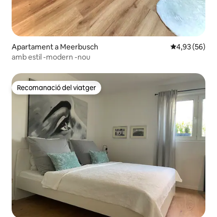
Apartament a Meerbusch
4,93 de puntua
4,93 (56)
amb estil -modern -nou
Recomanació del viatger
Recomanació del viatger