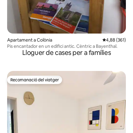
Apartament a Colònia
4,88 de puntuac
4,88 (361)
Pis encantador en un edifici antic. Cèntric a Bayenthal.
Lloguer de cases per a famílies
Recomanació del viatger
Recomanació del viatger