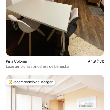
Pis a Colònia
4,9 de puntua
4,9 (131)
Luxe amb una atmosfera de benestar
Recomanació del viatger
Principals recomanacions dels viatgers