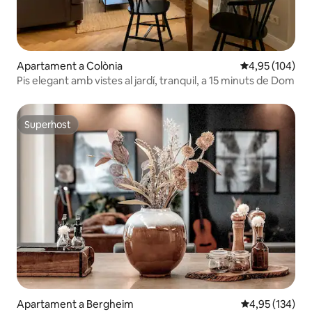
Apartament a Colònia
4,95 de puntuac
4,95 (104)
Pis elegant amb vistes al jardí, tranquil, a 15 minuts de Dom
Superhost
Superhost
Apartament a Bergheim
4,95 de puntuac
4,95 (134)