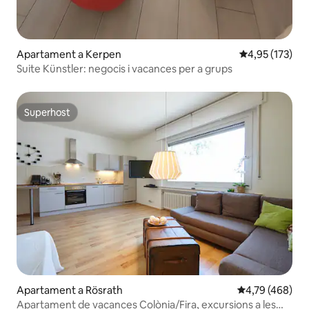
Apartament a Kerpen
4,95 de puntuac
4,95 (173)
Suite Künstler: negocis i vacances per a grups
Superhost
Superhost
Apartament a Rösrath
4,79 de puntuac
4,79 (468)
Apartament de vacances Colònia/Fira, excursions a les