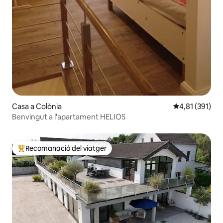
Casa a Colònia
4,81 de puntua
4,81 (391)
Benvingut a l'apartament HELIOS
Recomanació del viatger
Principals recomanacions dels viatgers