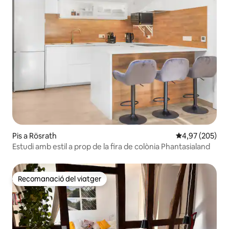
Pis a Rösrath
4,97 de puntuac
4,97 (205)
Estudi amb estil a prop de la fira de colònia Phantasialand
Recomanació del viatger
Recomanació del viatger