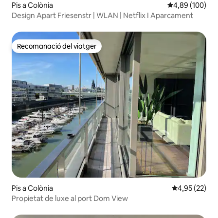
Pis a Colònia
4,89 de puntuac
4,89 (100)
Design Apart Friesenstr | WLAN | Netflix I Aparcament
Recomanació del viatger
Recomanació del viatger
Pis a Colònia
4,95 de puntua
4,95 (22)
Propietat de luxe al port Dom View