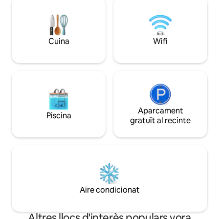
vista a través de la gran finestra que
agradable i segura
dóna directament al punt de referència
Messe o Lanxess 
de Colònia: la catedral. NO HI HA
Arena. El teu amfitrió et donarà consells
CONVIDATS! Edat mínima: 25 pessebres
útils i respondrà a
Cuina
Wifi
+ cadira disponible, si us plau, consulteu!
preguntes perquè l
memorable .🌈💕
Aparcament
Piscina
gratuït al recinte
Aire condicionat
Altres llocs d'interès populars vora