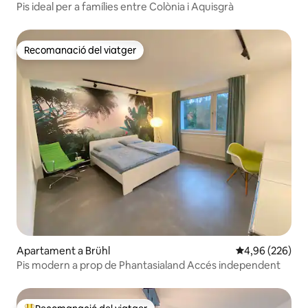
Pis ideal per a famílies entre Colònia i Aquisgrà
Recomanació del viatger
Recomanació del viatger
Apartament a Brühl
4,96 de puntuac
4,96 (226)
Pis modern a prop de Phantasialand Accés independent