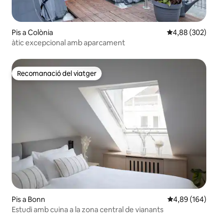
Pis a Colònia
4,88 de puntuac
4,88 (302)
àtic excepcional amb aparcament
Recomanació del viatger
Recomanació del viatger
Pis a Bonn
4,89 de puntuac
4,89 (164)
Estudi amb cuina a la zona central de vianants