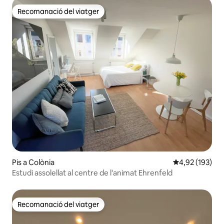
Recomanació del viatger
Recomanació del viatger
Pis a Colònia
4,92 de puntuac
4,92 (193)
Estudi assolellat al centre de l'animat Ehrenfeld
Recomanació del viatger
Recomanació del viatger