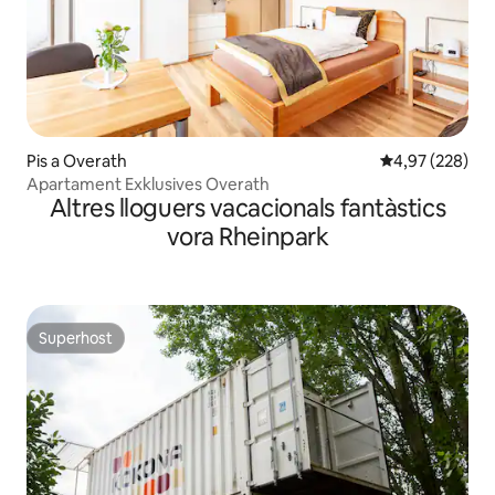
Pis a Overath
4,97 de puntuac
4,97 (228)
Apartament Exklusives Overath
Altres lloguers vacacionals fantàstics
vora Rheinpark
Superhost
Superhost