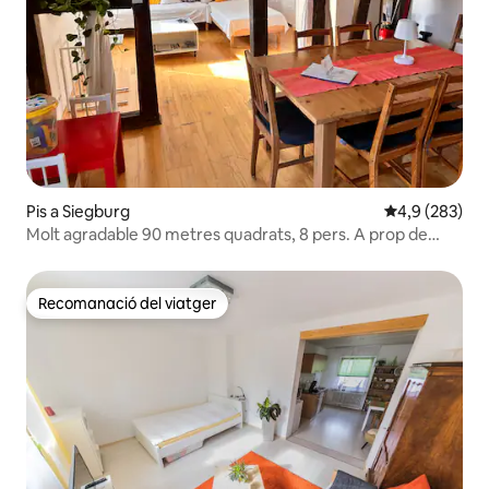
Pis a Siegburg
4,9 de puntuac
4,9 (283)
Molt agradable 90 metres quadrats, 8 pers. A prop de
l'estació i el mercat
Recomanació del viatger
Recomanació del viatger