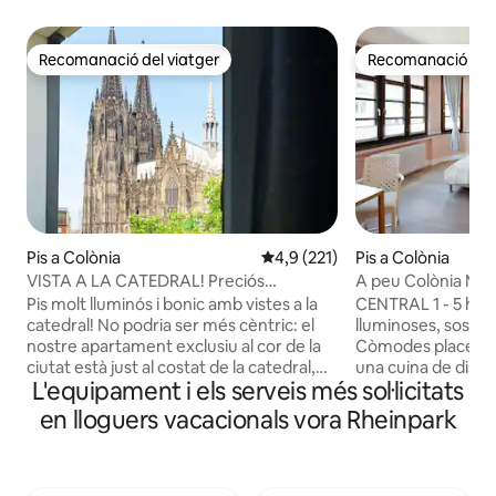
Recomanació del viatger
Recomanació del 
Recomanació del viatger
Recomanació del 
Pis a Colònia
4,9 de puntuació mitjana d'un t
4,9 (221)
Pis a Colònia
VISTA A LA CATEDRAL! Preciós
A peu Colònia Mess
apartament molt cèntric
Lanxess
Pis molt lluminós i bonic amb vistes a la
CENTRAL 1 - 5 host
catedral! No podria ser més cèntric: el
lluminoses, sostres
nostre apartament exclusiu al cor de la
Còmodes places pe
ciutat està just al costat de la catedral,
una cuina de disse
L'equipament i els serveis més sol·licitats
l'estació central, la filarmònica, el casc
amb electrodomès
antic i la quilòmetre comercial. A partir
llit/tovalloles fres
en lloguers vacacionals vora Rheinpark
d'aquí, podràs arribar fàcilment a tots els
cortines nocturne
racons de la ciutat i els seus entorns a
pantalla ampla i wi
peu o en transport públic. La guinda del
pubs/restaurants
pastís d'aquest apartament elegant és la
a només 100 metre