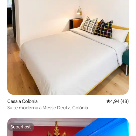
Casa a Colònia
4,94 de puntua
4,94 (48)
Suite moderna a Messe Deutz, Colònia
Superhost
Superhost