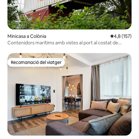
Minicasa a Colònia
4,8 de puntua
4,8 (157)
Contenidors marítims amb vistes al port al costat de
Messe
Recomanació del viatger
Recomanació del viatger