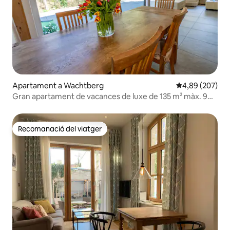
Apartament a Wachtberg
4,89 de puntuac
4,89 (207)
Gran apartament de vacances de luxe de 135 m² màx. 9
hostes
Recomanació del viatger
Recomanació del viatger