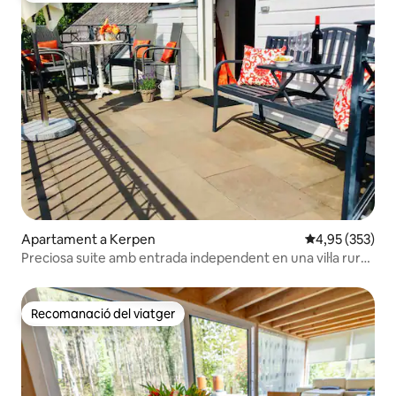
Apartament a Kerpen
4,95 de puntuac
4,95 (353)
Preciosa suite amb entrada independent en una vil·la rural
a prop de Colònia
Recomanació del viatger
Recomanació del viatger