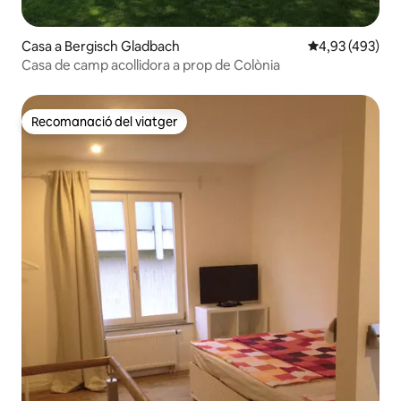
Casa a Bergisch Gladbach
4,93 de puntuac
4,93 (493)
Casa de camp acollidora a prop de Colònia
Recomanació del viatger
Recomanació del viatger