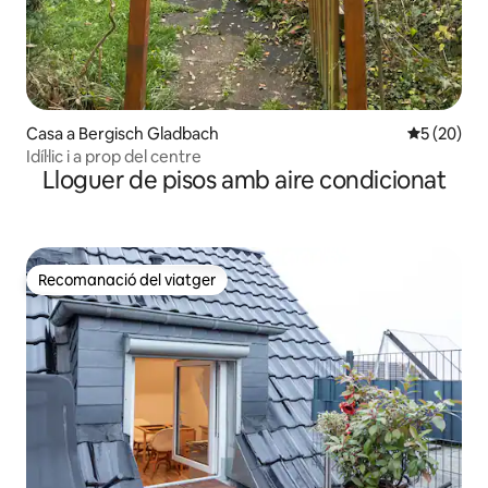
Casa a Bergisch Gladbach
5 de puntua
5 (20)
Idíl·lic i a prop del centre
Lloguer de pisos amb aire condicionat
Recomanació del viatger
Recomanació del viatger