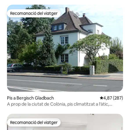
Recomanació del viatger
Recomanació del viatger
Pis a Bergisch Gladbach
4,87 de puntuac
4,87 (287)
A prop de la ciutat de Colònia, pis climatitzat a l'àtic,
Königsforst
Recomanació del viatger
Recomanació del viatger