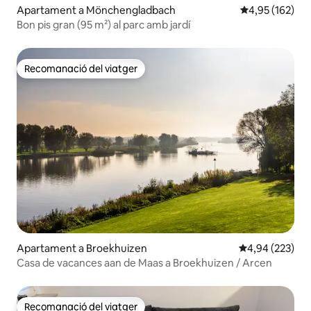
Apartament a Mönchengladbach
4,95 de puntuac
4,95 (162)
Bon pis gran (95 m²) al parc amb jardí
Recomanació del viatger
Recomanació del viatger
Apartament a Broekhuizen
4,94 de puntuac
4,94 (223)
Casa de vacances aan de Maas a Broekhuizen / Arcen
Recomanació del viatger