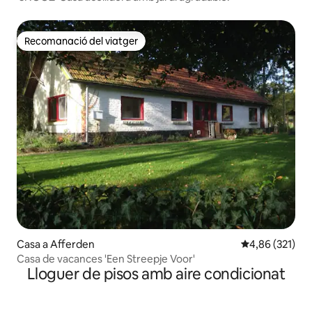
Recomanació del viatger
Recomanació del viatger
Casa a Afferden
4,86 de puntuac
4,86 (321)
Casa de vacances 'Een Streepje Voor'
Lloguer de pisos amb aire condicionat