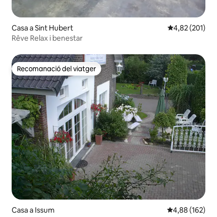
Casa a Sint Hubert
4,82 de puntuac
4,82 (201)
Rêve Relax i benestar
Recomanació del viatger
Recomanació del viatger
Casa a Issum
4,88 de puntuac
4,88 (162)