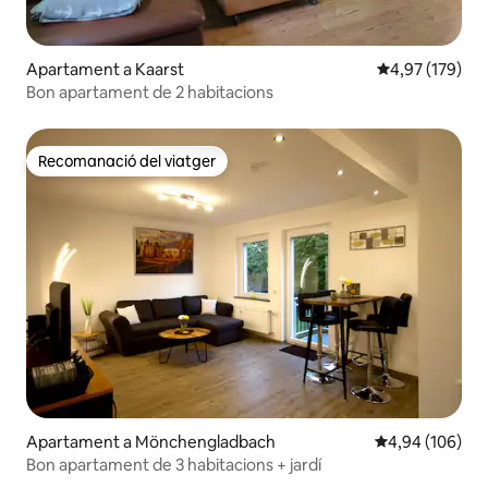
Apartament a Kaarst
4,97 de puntuac
4,97 (179)
Bon apartament de 2 habitacions
Recomanació del viatger
Recomanació del viatger
Apartament a Mönchengladbach
4,94 de puntuac
4,94 (106)
Bon apartament de 3 habitacions + jardí