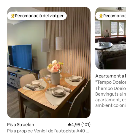
Recomanació del viatger
Recomanació de
Principals recomanacions dels viatgers
Principals recoma
Apartament a Ro
"Tempo Doeloe", p
centre
Thempo Doeloe «el
Benvinguts al nos
apartament, espaió
ambient colonial i
«fes-ho tu mateix»
estades llargues
L'allotjament, asso
Pis a Straelen
4,99 de puntuació mitjana d'un t
4,99 (101)
amb bon gust, es t
Pis a prop de Venlo i de l'autopista A40 +