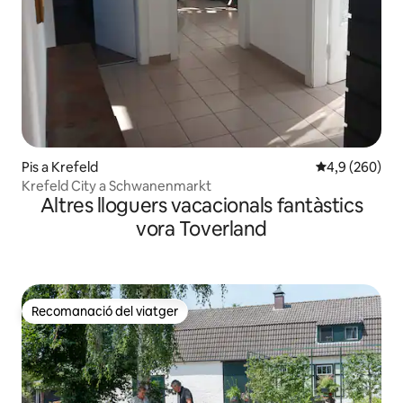
Pis a Krefeld
4,9 de puntuac
4,9 (260)
Krefeld City a Schwanenmarkt
Altres lloguers vacacionals fantàstics
vora Toverland
Recomanació del viatger
Recomanació del viatger