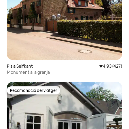
Pis a Selfkant
4,93 de puntuac
4,93 (427)
Monument a la granja
Recomanació del viatger
Recomanació del viatger