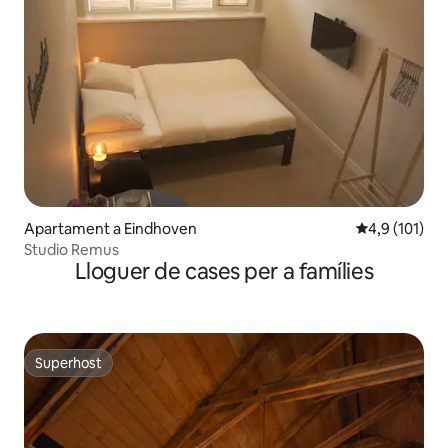
Apartament a Eindhoven
4,9 de puntua
4,9 (101)
Studio Remus
Lloguer de cases per a famílies
Superhost
Superhost