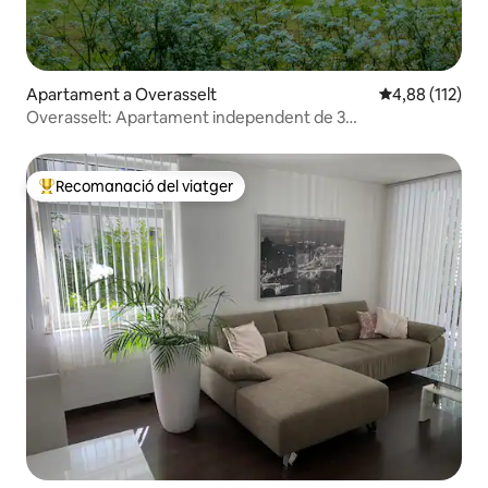
Apartament a Overasselt
4,88 de puntua
4,88 (112)
Overasselt: Apartament independent de 3
habitacions(75M2) en plena natura
Recomanació del viatger
Principals recomanacions dels viatgers