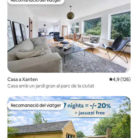
Recomanació del viatger
Casa a Xanten
4,9 de puntua
4,9 (126)
Casa amb un jardí gran al parc de la ciutat
Recomanació del viatger
Recomanació del viatger