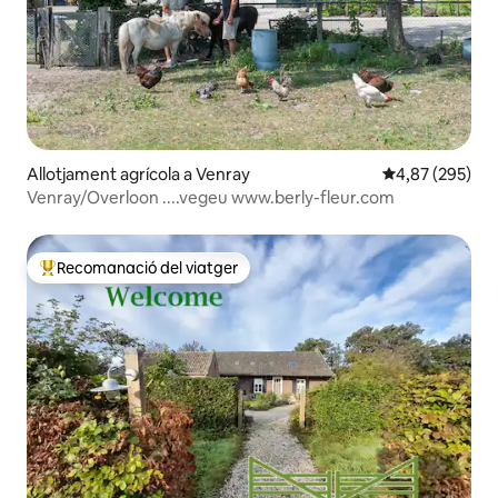
Allotjament agrícola a Venray
4,87 de puntuac
4,87 (295)
Venray/Overloon ....vegeu www.berly-fleur.com
Recomanació del viatger
Principals recomanacions dels viatgers