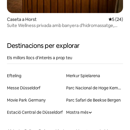
Caseta a Horst
5 de puntua
5 (24)
Suite Wellness privada amb banyera d'hidromassatge,
sauna, jacuzzi i llar de foc
Destinacions per explorar
Els millors llocs d'interès a prop teu
Efteling
Merkur Spielarena
Messe Düsseldorf
Parc Nacional de Hoge Kempen
Movie Park Germany
Parc Safari de Beekse Bergen
Estació Central de Düsseldorf
Mostra més