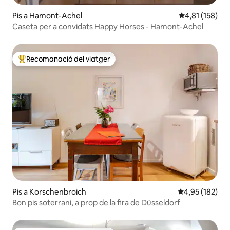
Pis a Hamont-Achel
4,81 de puntua
4,81 (158)
Caseta per a convidats Happy Horses - Hamont-Achel
Recomanació del viatger
Principals recomanacions dels viatgers
Pis a Korschenbroich
4,95 de puntuac
4,95 (182)
Bon pis soterrani, a prop de la fira de Düsseldorf