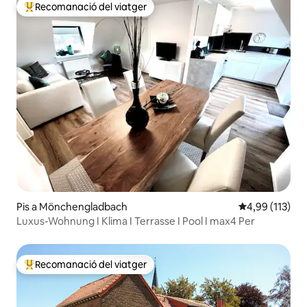
Recomanació del viatger
Principals recomanacions dels viatgers
Pis a Mönchengladbach
4,99 de puntua
4,99 (113)
Luxus-Wohnung I Klima I Terrasse I Pool I max4 Per
Recomanació del viatger
Principals recomanacions dels viatgers