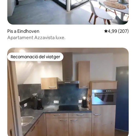
Pis a Eindhoven
4,99 de puntuac
4,99 (207)
Apartament Azzavista luxe.
Recomanació del viatger
Recomanació del viatger