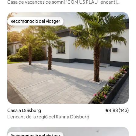
Casa de vacances de somni "COM US PLAU" encant i
comoditat
Recomanació del viatger
Recomanació del viatger
Casa a Duisburg
4,83 de puntuac
4,83 (143)
L'encant de la regió del Ruhr a Duisburg
Recomanació del viatger