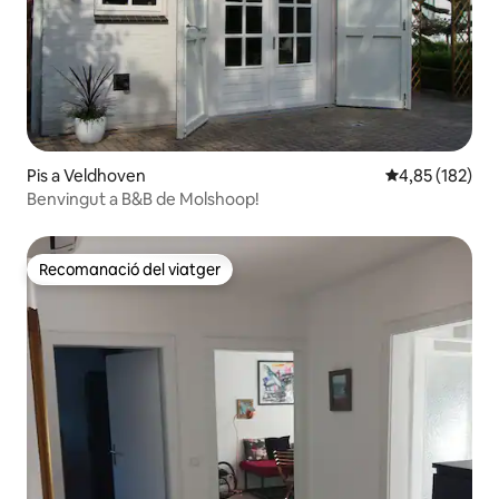
Pis a Veldhoven
4,85 de puntuac
4,85 (182)
Benvingut a B&B de Molshoop!
Recomanació del viatger
Recomanació del viatger