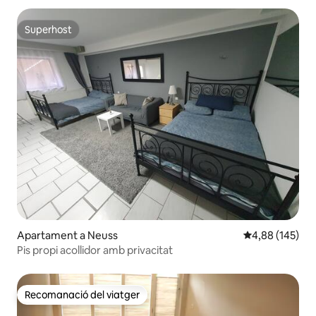
Superhost
Superhost
Apartament a Neuss
4,88 de puntuac
4,88 (145)
Pis propi acollidor amb privacitat
Recomanació del viatger
Recomanació del viatger