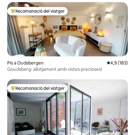
Recomanació del viatger
Principals recomanacions dels viatgers
Pis a Oudsbergen
4,9 de puntua
4,9 (183)
Goudsberg: allotjament amb vistes precioses!
Recomanació del viatger
Principals recomanacions dels viatgers