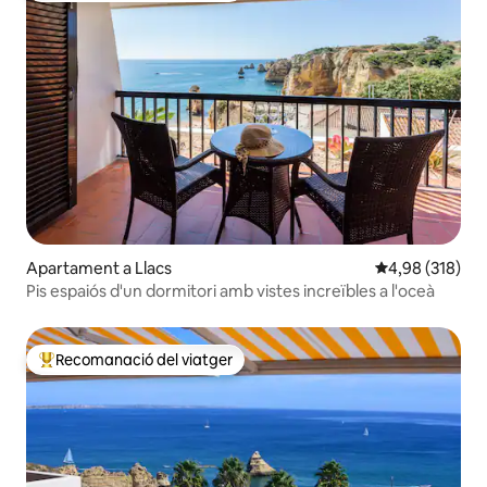
Apartament a Llacs
4,98 de puntuac
4,98 (318)
Pis espaiós d'un dormitori amb vistes increïbles a l'oceà
Recomanació del viatger
Principals recomanacions dels viatgers