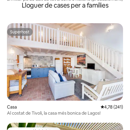
Lloguer de cases per a famílies
Superhost
Superhost
Casa
4,78 de puntuac
4,78 (241)
Al costat de Tivoli, la casa més bonica de Lagos!