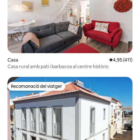
Casa
4,95 de puntua
4,95 (411)
Casa rural amb pati i barbacoa al centre històric
Recomanació del viatger
Recomanació del viatger