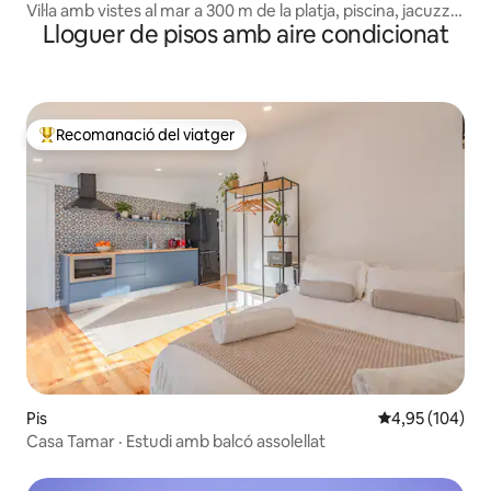
Vil·la amb vistes al mar a 300 m de la platja, piscina, jacuzzi,
Lloguer de pisos amb aire condicionat
aire condicionat
Recomanació del viatger
Principals recomanacions dels viatgers
Pis
4,95 de puntuac
4,95 (104)
Casa Tamar · Estudi amb balcó assolellat