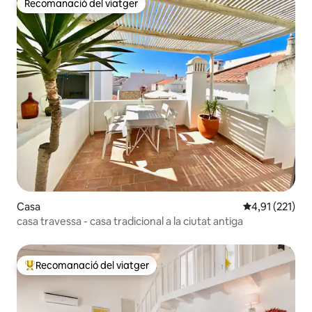
Recomanació del viatger
Recomanació del viatger
Casa
4,91 de puntua
4,91 (221)
casa travessa - casa tradicional a la ciutat antiga
Recomanació del viatger
Principals recomanacions dels viatgers