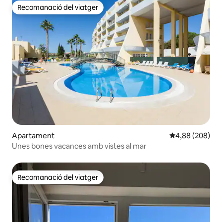
Recomanació del viatger
Recomanació del viatger
Apartament
4,88 de puntuac
4,88 (208)
Unes bones vacances amb vistes al mar
Recomanació del viatger
Recomanació del viatger