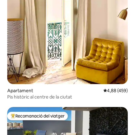
Apartament
4,88 de puntuac
4,88 (459)
Pis històric al centre de la ciutat
Recomanació del viatger
Principals recomanacions dels viatgers