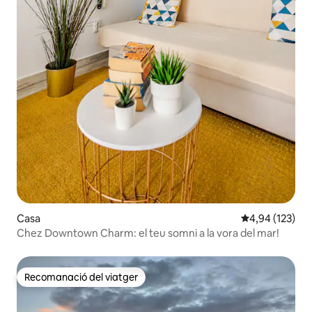
Casa
4,94 de puntuac
4,94 (123)
Chez Downtown Charm: el teu somni a la vora del mar!
Recomanació del viatger
Recomanació del viatger