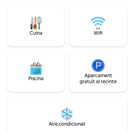
(inclòs), l'spa i el
condicionat, un balcó amb vista a l'oceà,
un càrrec addicion
una televisió intel·ligent, wifi superràpid,
subterrani i el par
llits de mida king i molt més! Tenim
d'aquest pis el llo
moltes ganes d'allotjar-te a tu i a la teva
millors vacances.
família per gaudir d'unes vacances
Cuina
Wifi
perfectes!
Aparcament
Piscina
gratuït al recinte
Aire condicionat