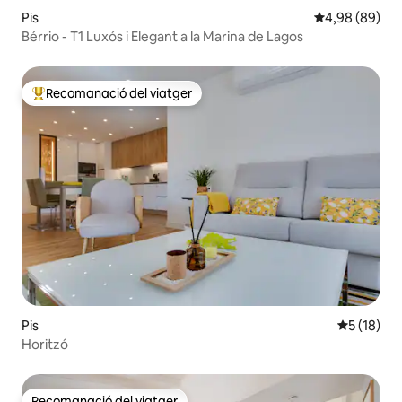
Pis
4,98 de puntua
4,98 (89)
Bérrio - T1 Luxós i Elegant a la Marina de Lagos
Recomanació del viatger
Principals recomanacions dels viatgers
Pis
5 de puntu
5 (18)
Horitzó
Recomanació del viatger