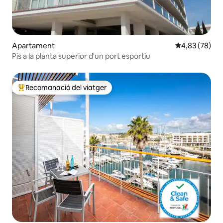
Apartament
4,83 de puntua
4,83 (78)
Pis a la planta superior d'un port esportiu
Recomanació del viatger
Principals recomanacions dels viatgers