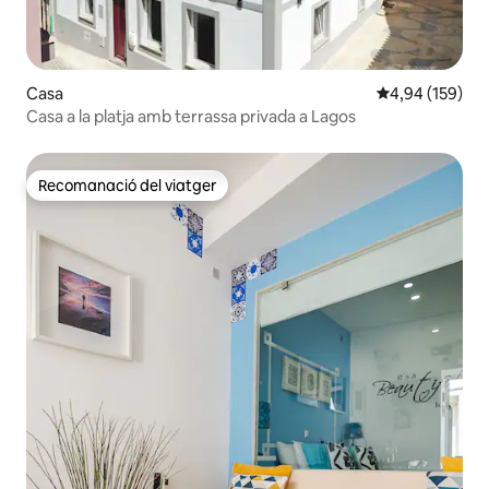
Casa
4,94 de puntuac
4,94 (159)
Casa a la platja amb terrassa privada a Lagos
Recomanació del viatger
Recomanació del viatger