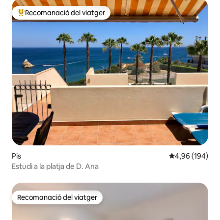
Recomanació del viatger
Principals recomanacions dels viatgers
Pis
4,96 de puntuac
4,96 (194)
Estudi a la platja de D. Ana
Recomanació del viatger
Recomanació del viatger