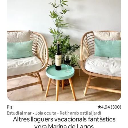
Pis
4,94 de puntuac
4,94 (300)
Estudi al mar • Joia oculta • Retir amb estil al jardí
Altres lloguers vacacionals fantàstics
vora Marina de Lagos