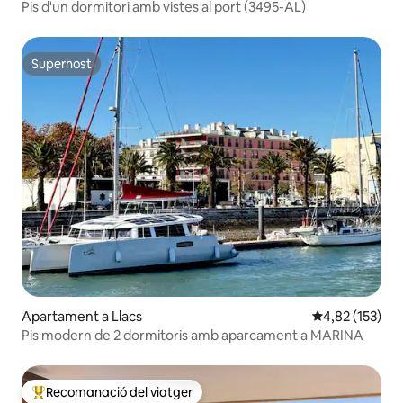
Pis d'un dormitori amb vistes al port (3495-AL)
Superhost
Superhost
Apartament a Llacs
4,82 de puntuac
4,82 (153)
Pis modern de 2 dormitoris amb aparcament a MARINA
Recomanació del viatger
Principals recomanacions dels viatgers