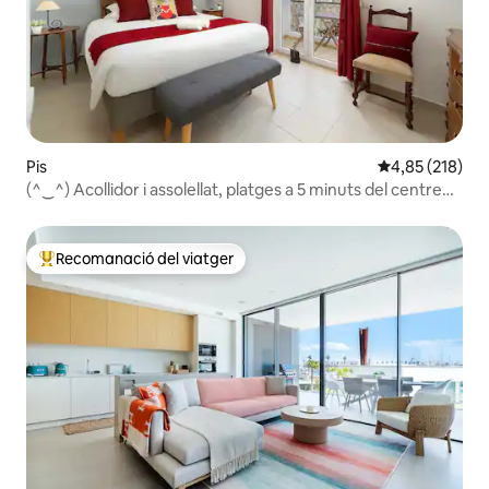
Pis
4,85 de puntuac
4,85 (218)
(^‿^) Acollidor i assolellat, platges a 5 minuts del centre
històric.
Recomanació del viatger
Principals recomanacions dels viatgers