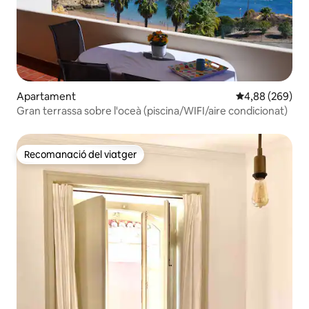
Apartament
4,88 de puntuac
4,88 (269)
Gran terrassa sobre l'oceà (piscina/WIFI/aire condicionat)
Recomanació del viatger
Recomanació del viatger