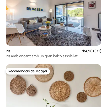
Pis
4,96 de puntuac
4,96 (372)
Pis amb encant amb un gran balcó assolellat
Recomanació del viatger
Recomanació del viatger