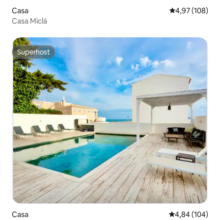
Casa
4,97 de puntuac
4,97 (108)
Casa Miclá
Superhost
Superhost
Casa
4,84 de puntuac
4,84 (104)