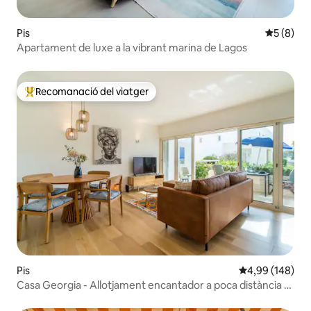
Pis
5 de punt
5 (8)
Apartament de luxe a la vibrant marina de Lagos
Recomanació del viatger
Principals recomanacions dels viatgers
Pis
4,99 de puntuac
4,99 (148)
Casa Georgia - Allotjament encantador a poca distància a
peu de tot