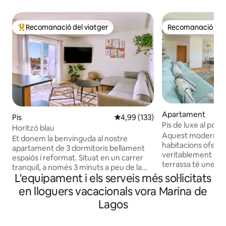
Recomanació del viatger
Recomanació del 
Principals recomanacions dels viatgers
Recomanació del 
Apartament
Pis
4,99 de puntuació mitjana d'un t
4,99 (133)
Pis de luxe al port e
Horitzó blau
de SunStays
Aquest modern a
Et donem la benvinguda al nostre
habitacions oferei
apartament de 3 dormitoris bellament
veritablement luxo
espaiós i reformat. Situat en un carrer
terrassa té unes v
tranquil, a només 3 minuts a peu de la
de la Marina i la ci
L'equipament i els serveis més sol·licitats
ciutat antiga i del port esportiu, el nostre
dormitoris, així co
apartament ofereix l'entorn perfecte
en lloguers vacacionals vora Marina de
d'estar i la cuina, 
per a unes vacances inoblidables a
Lagos
d'amics o una famí
Lagos. Amb la màxima atenció a la
disseny modern p
comoditat, oferim aparcament gratuït,
interior combinat a
una cuina totalment equipada, aire