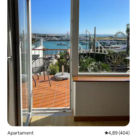
Apartament
4,89 de puntuac
4,89 (404)