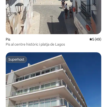
Pis
5 de puntu
5 (49)
Pis al centre històric i platja de Lagos
Superhost
Superhost