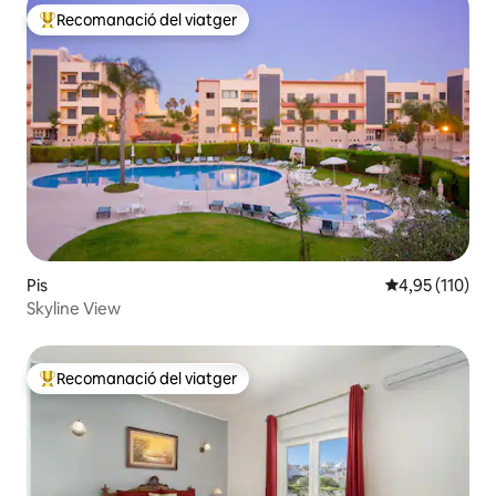
Recomanació del viatger
Principals recomanacions dels viatgers
Pis
4,95 de puntua
4,95 (110)
Skyline View
Recomanació del viatger
Principals recomanacions dels viatgers