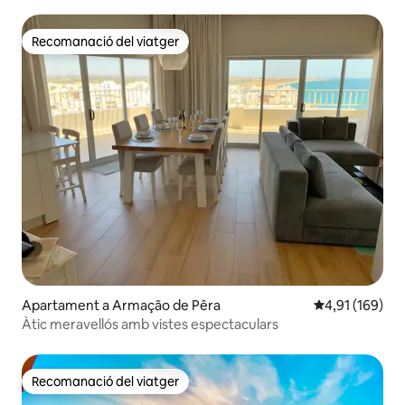
Recomanació del viatger
Recomanació del viatger
Apartament a Armação de Pêra
4,91 de puntuac
4,91 (169)
Àtic meravellós amb vistes espectaculars
Recomanació del viatger
Recomanació del viatger