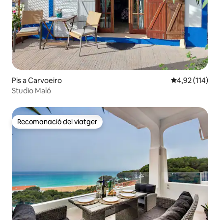
Pis a Carvoeiro
4,92 de puntua
4,92 (114)
Studio Maló
Recomanació del viatger
Recomanació del viatger