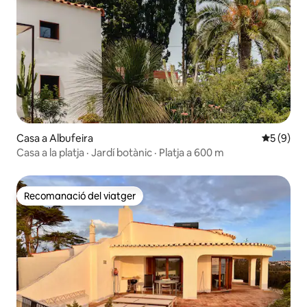
Casa a Albufeira
5 de punt
5 (9)
Casa a la platja · Jardí botànic · Platja a 600 m
Recomanació del viatger
Recomanació del viatger