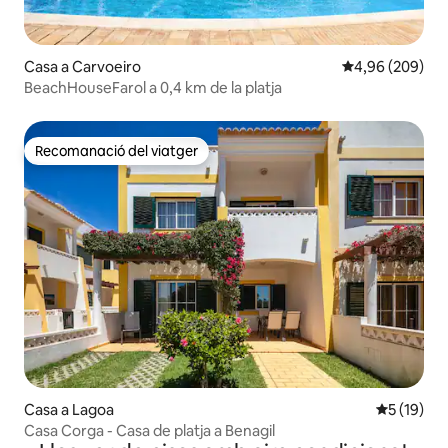
Casa a Carvoeiro
4,96 de puntuac
4,96 (209)
BeachHouseFarol a 0,4 km de la platja
Recomanació del viatger
Recomanació del viatger
Casa a Lagoa
5 de puntu
5 (19)
Casa Corga - Casa de platja a Benagil