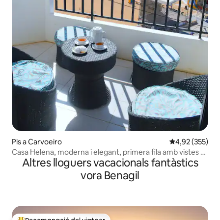
Pis a Carvoeiro
4,92 de puntuac
4,92 (355)
Casa Helena, moderna i elegant, primera fila amb vistes al
Altres lloguers vacacionals fantàstics
mar
vora Benagil