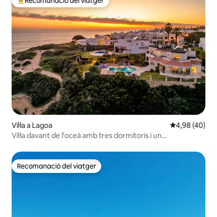
Recomanació del viatger
Principals recomanacions dels viatgers
Vil·la a Lagoa
4,98 de puntua
4,98 (40)
Vil·la davant de l'oceà amb tres dormitoris i un
acompanyant
Recomanació del viatger
Recomanació del viatger