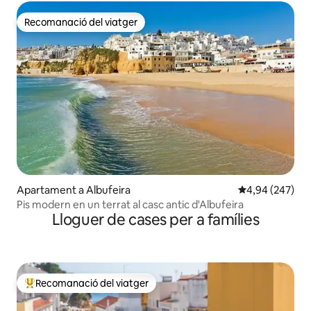
Recomanació del viatger
Recomanació del viatger
Apartament a Albufeira
4,94 de puntuac
4,94 (247)
Pis modern en un terrat al casc antic d'Albufeira
Lloguer de cases per a famílies
Recomanació del viatger
Principals recomanacions dels viatgers