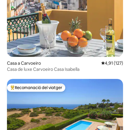
Casa a Carvoeiro
4,91 de puntua
4,91 (127)
Casa de luxe Carvoeiro Casa Isabella
Recomanació del viatger
Principals recomanacions dels viatgers