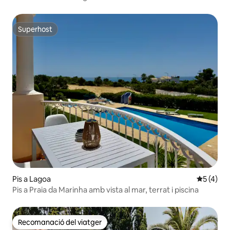
Superhost
Superhost
Pis a Lagoa
5 de punt
5 (4)
Pis a Praia da Marinha amb vista al mar, terrat i piscina
Recomanació del viatger
Recomanació del viatger