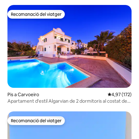
Recomanació del viatger
Recomanació del viatger
Pis a Carvoeiro
4,97 de puntuac
4,97 (172)
Apartament d'estil Algarvian de 2 dormitoris al costat de
Benagil
Recomanació del viatger
Recomanació del viatger