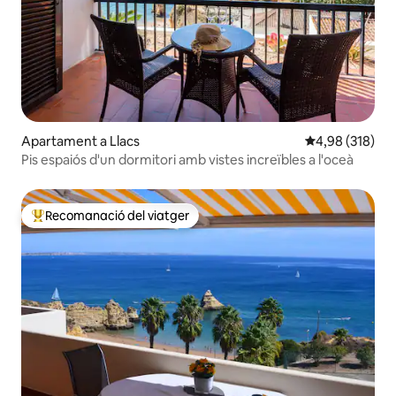
Apartament a Llacs
4,98 de puntuac
4,98 (318)
Pis espaiós d'un dormitori amb vistes increïbles a l'oceà
Recomanació del viatger
Principals recomanacions dels viatgers