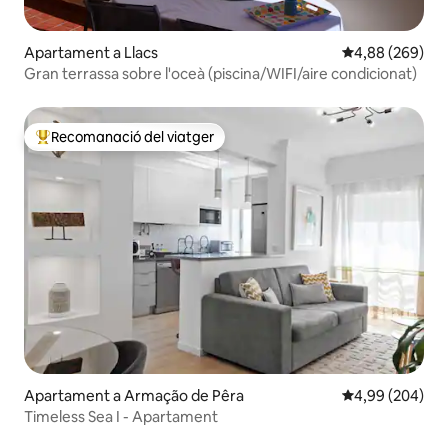
Apartament a Llacs
4,88 de puntuac
4,88 (269)
Gran terrassa sobre l'oceà (piscina/WIFI/aire condicionat)
Recomanació del viatger
Principals recomanacions dels viatgers
Apartament a Armação de Pêra
4,99 de puntuac
4,99 (204)
Timeless Sea I - Apartament