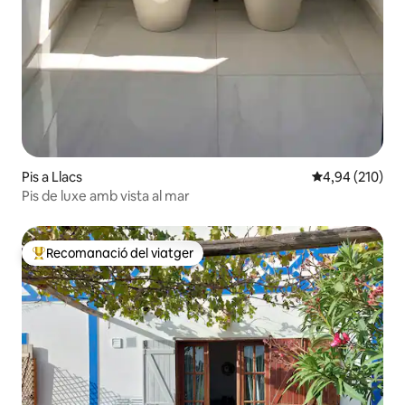
Pis a Llacs
4,94 de puntuac
4,94 (210)
Pis de luxe amb vista al mar
Recomanació del viatger
Principals recomanacions dels viatgers