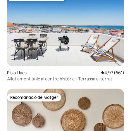
Pis a Llacs
4,97 de puntuac
4,97 (661)
Allotjament únic al centre històric - Terrassa al terrat
Recomanació del viatger
Recomanació del viatger