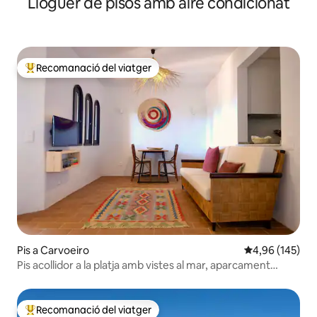
Lloguer de pisos amb aire condicionat
Recomanació del viatger
Principals recomanacions dels viatgers
Pis a Carvoeiro
4,96 de puntuac
4,96 (145)
Pis acollidor a la platja amb vistes al mar, aparcament
gratuït i aire condicionat
Recomanació del viatger
Principals recomanacions dels viatgers