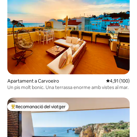
Apartament a Carvoeiro
4,91 de puntuac
4,91 (100)
Un pis molt bonic. Una terrassa enorme amb vistes al mar.
Recomanació del viatger
Principals recomanacions dels viatgers