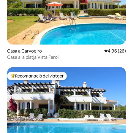
Casa a Carvoeiro
4,96 de puntua
4,96 (26)
Casa a la platja Vista Farol
Recomanació del viatger
Principals recomanacions dels viatgers