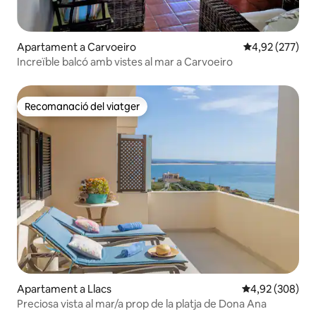
Apartament a Carvoeiro
4,92 de puntuac
4,92 (277)
Increïble balcó amb vistes al mar a Carvoeiro
Recomanació del viatger
Recomanació del viatger
Apartament a Llacs
4,92 de puntuac
4,92 (308)
Preciosa vista al mar/a prop de la platja de Dona Ana