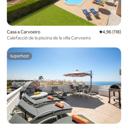
Casa a Carvoeiro
4,96 de puntuac
4,96 (118)
Calefacció de la piscina de la vil·la Carvoeiro
Superhost
Superhost