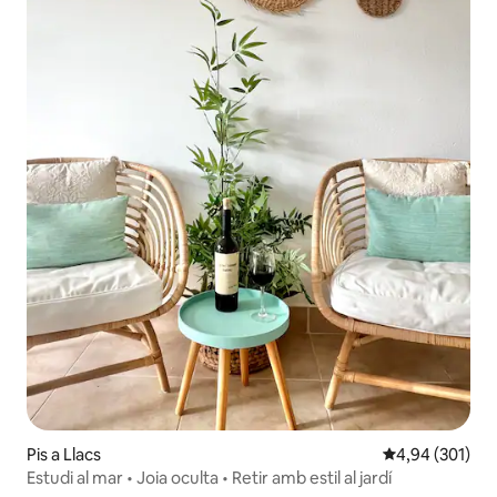
Pis a Llacs
4,94 de puntuac
4,94 (301)
Estudi al mar • Joia oculta • Retir amb estil al jardí