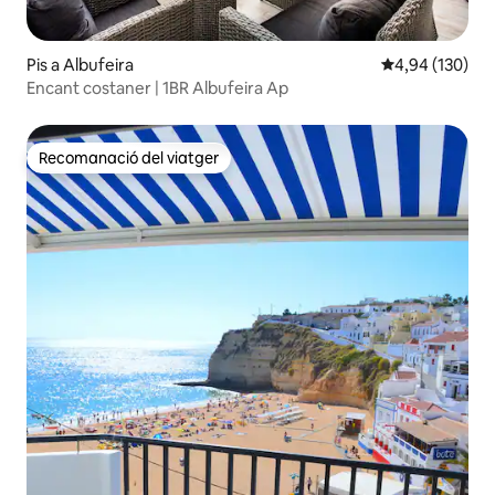
Pis a Albufeira
4,94 de puntuac
4,94 (130)
Encant costaner | 1BR Albufeira Ap
Recomanació del viatger
Recomanació del viatger