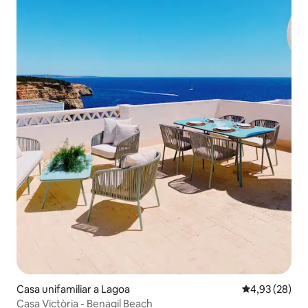
Casa unifamiliar a Lagoa
4,93 de puntua
4,93 (28)
Casa Victòria - Benagil Beach