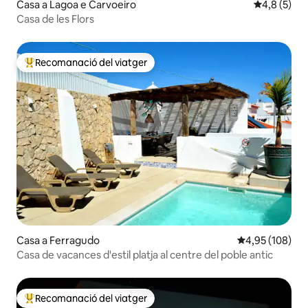
Casa a Lagoa e Carvoeiro
4,8 de punt
4,8 (5)
Casa de les Flors
Recomanació del viatger
Principals recomanacions dels viatgers
Casa a Ferragudo
4,95 de puntuac
4,95 (108)
Casa de vacances d'estil platja al centre del poble antic
Recomanació del viatger
Principals recomanacions dels viatgers