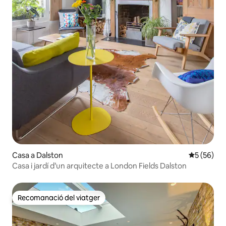
Casa a Dalston
5 de puntua
5 (56)
Casa i jardí d’un arquitecte a London Fields Dalston
Recomanació del viatger
Recomanació del viatger