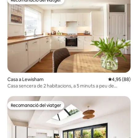
Recomanació del viatger
Casa a Lewisham
4,95 de puntua
4,95 (88)
Casa sencera de 2 habitacions, a 5 minuts a peu de
l'estació de tren de Lee
Recomanació del viatger
Recomanació del viatger