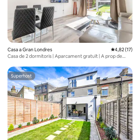
Casa a Gran Londres
4,82 de puntu
4,82 (17)
Casa de 2 dormitoris | Aparcament gratuït | A prop de
Charlton Stn
Superhost
Superhost