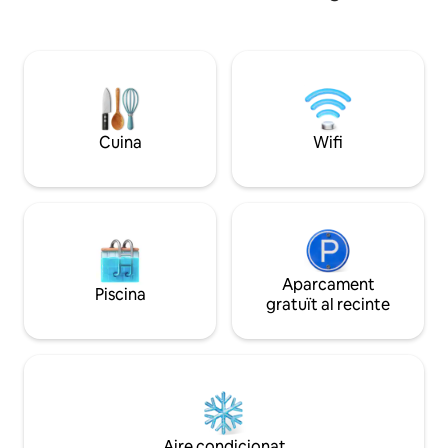
sofàs llit i estació de treball Sala de
recepció doble amb televisor, taula de
menjador i 6 cadires Cuina / sala d'estar:
equipada amb tots els elements bàsics,
com ara vitroceràmica, forn, nevera,
microones, torradora, cafetera i
fregidora d'aire. 2 banys i un lavabo
Cuina
Wifi
addicional a la planta baixa
Aparcament
Piscina
gratuït al recinte
Aire condicionat