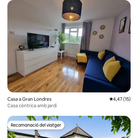
Casa a Gran Londres
4,47 de puntu
4,47 (15)
Casa cèntrica amb jardí
Recomanació del viatger
Recomanació del viatger