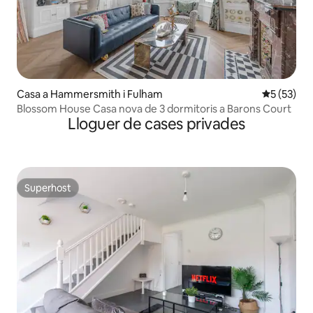
Casa a Hammersmith i Fulham
5 de puntu
5 (53)
Blossom House Casa nova de 3 dormitoris a Barons Court
Lloguer de cases privades
Superhost
Superhost