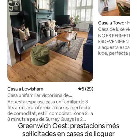
Casa a Tower Ham
Casa de luxe victori
Capacitat per a 1
NO ES PERMETEN F
ESDEVENIMENTS Et
a aquesta espaiosa
luxe, perfecta per 
L'allotjament disp
elegants i tres b
televisió intel·lige
a una major comod
cuina totalment eq
estades més llargu
Casa a Lewisham
5 de puntuació mitjana d'un 
5 (29)
de billar per a nits
Casa unifamiliar victoriana de
connexions de tran
3 habitacions a Surrey Quays
Aquesta espaiosa casa unifamiliar de 3
estacions properes
llits amb jardí ofereix la barreja perfecta
que ofereixen un ac
de comoditat, estil i comoditat. Zona 2 : a
centre de Londres i
8 minuts a peu de Surrey Quays i a 2
atraccions.
Greenwich Oest: prestacions més
minuts a peu de les rutes d'autobús
Dormitori 1: llit «super king size»
sol·licitades en cases de lloguer
Habitació 2: llit «king size» Habitació 3: 2