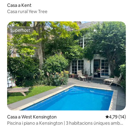
Casa a Kent
Casa rural Yew Tree
Superhost
Superhost
Casa a West Kensington
4,79 de puntu
4,79 (14)
Piscina i piano a Kensington | 3 habitacions úniques amb
aire condicionat i jardí