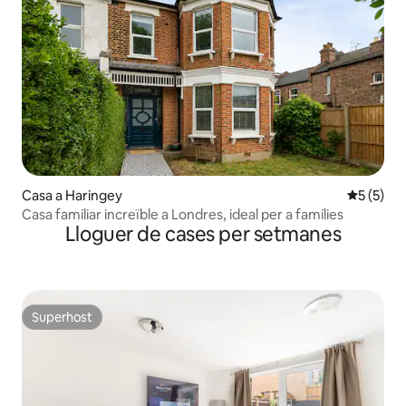
Casa a Haringey
5 de punt
5 (5)
Casa familiar increïble a Londres, ideal per a famílies
Lloguer de cases per setmanes
Superhost
Superhost