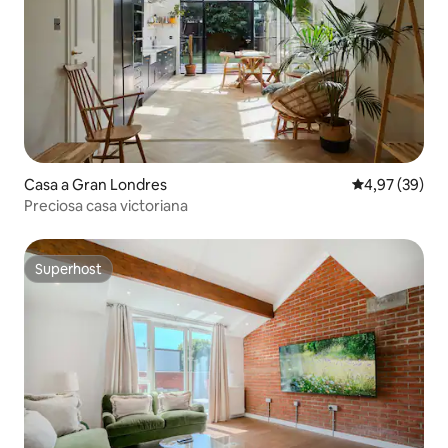
Casa a Gran Londres
4,97 de puntua
4,97 (39)
Preciosa casa victoriana
Superhost
Superhost