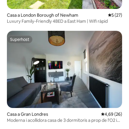
Casa a London Borough of Newham
5 de puntu
5 (27)
Luxury Family-Friendly 4BED a East Ham | Wifi ràpid
Superhost
Superhost
Casa a Gran Londres
4,69 de puntua
4,69 (26)
Moderna i acollidora casa de 3 dormitoris a prop de l'O2 i
del parc de Greenwich