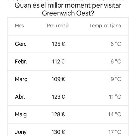
Quan és el millor moment per visitar
Wharf, Londres
Greenwich Oest?
Mes
Preu mitjà
Temp. mitjana
Gen.
125 €
6 °C
Febr.
112 €
6 °C
Març
109 €
9 °C
Abr.
123 €
11 °C
Maig
128 €
14 °C
Juny
130 €
17 °C