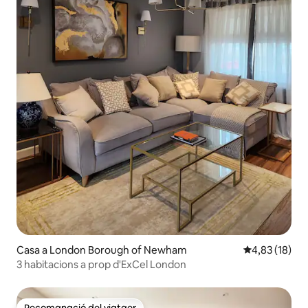
Casa a London Borough of Newham
4,83 de puntu
4,83 (18)
3 habitacions a prop d'ExCel London
Recomanació del viatger