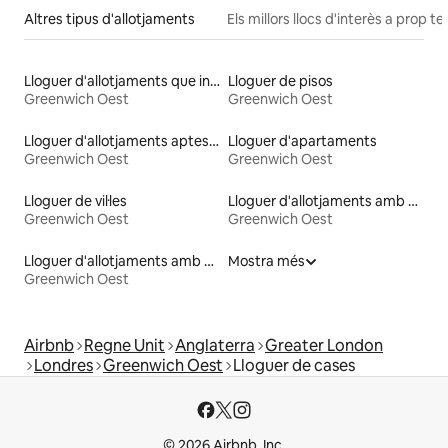
Altres tipus d'allotjaments
Els millors llocs d'interès a prop te
Lloguer d'allotjaments que inclouen esmorzar
Lloguer de pisos
Greenwich Oest
Greenwich Oest
Lloguer d'allotjaments aptes per a animals de companyia
Lloguer d'apartaments
Greenwich Oest
Greenwich Oest
Lloguer de vil·les
Lloguer d'allotjaments amb banyera d'hidromassatge
Greenwich Oest
Greenwich Oest
Lloguer d'allotjaments amb accés a la platja
Mostra més
Greenwich Oest
Airbnb
Regne Unit
Anglaterra
Greater London
Londres
Greenwich Oest
Lloguer de cases
© 2026 Airbnb, Inc.