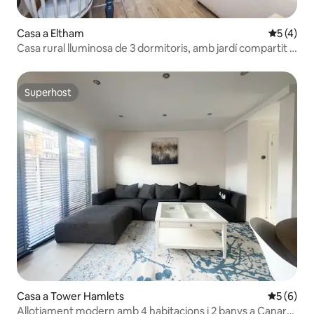
Casa a Eltham
5 de punt
5 (4)
Casa rural lluminosa de 3 dormitoris, amb jardí compartit i
pàrquing
Superhost
Superhost
Casa a Tower Hamlets
5 de punt
5 (6)
Allotjament modern amb 4 habitacions i 2 banys a Canary