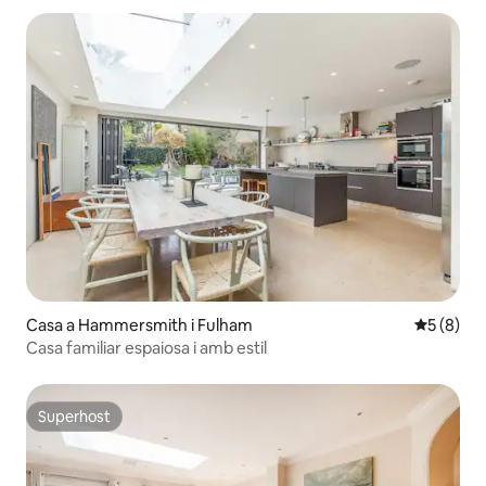
Casa a Hammersmith i Fulham
5 de punt
5 (8)
Casa familiar espaiosa i amb estil
Superhost
Superhost