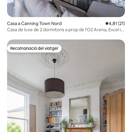
Casa a Canning Town Nord
4,81 de puntu
4,81 (21)
Casa de luxe de 2 dormitoris a prop de l'O2 Arena, Excel i
City Ap
Recomanació del viatger
Recomanació del viatger