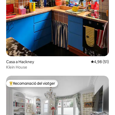
Casa a Hackney
4,98 de puntu
4,98 (51)
Klein House
Recomanació del viatger
Principals recomanacions dels viatgers