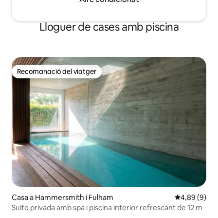
Lloguer de cases amb piscina
Recomanació del viatger
Recomanació del viatger
Casa a Hammersmith i Fulham
4,89 de puntu
4,89 (9)
Suite privada amb spa i piscina interior refrescant de 12 m