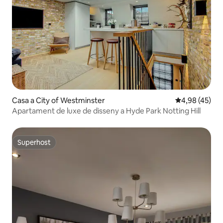
Casa a City of Westminster
4,98 de puntua
4,98 (45)
Apartament de luxe de disseny a Hyde Park Notting Hill
Superhost
Superhost