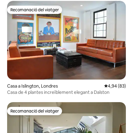
Recomanació del viatger
Recomanació del viatger
Casa a Islington, Londres
4,94 de puntua
4,94 (83)
Casa de 4 plantes increïblement elegant a Dalston
Recomanació del viatger
Recomanació del viatger