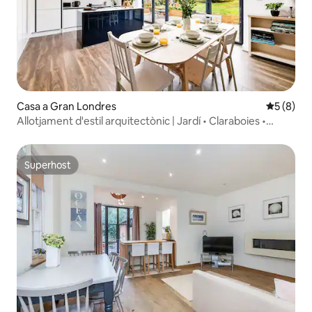
Casa a Gran Londres
5 de punt
5 (8)
Allotjament d'estil arquitectònic | Jardí • Claraboies •
Aparcament
Superhost
Superhost