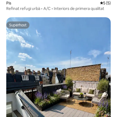
Pis
5 de punt
5 (5)
Refinat refugi urbà • A/C • Interiors de primera qualitat
Superhost
Superhost