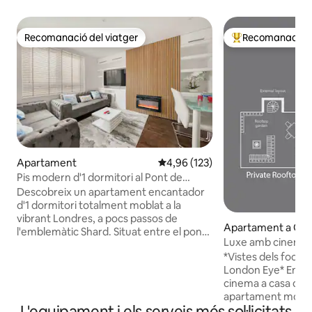
Recomanació del viatger
Recomanació de
Recomanació del viatger
Principals recoma
Apartament
4,96 de puntuació mitjana d'un t
4,96 (123)
Pis modern d'1 dormitori al Pont de
Londres
Descobreix un apartament encantador
d'1 dormitori totalment moblat a la
vibrant Londres, a pocs passos de
Apartament a Gra
l'emblemàtic Shard. Situat entre el pont
s
Luxe amb cinema, 
de Londres i el pont de la torre, aquest
sauna a la zona 1
*Vistes dels focs ar
acollidor pis et garanteix que estiguis al
London Eye* Enorme projector de
centre de l'acció. Viatjar és molt fàcil
cinema a casa de 120"
amb l'estació propera del pont de
apartament modern
Londres i els autobusos les 24 hores.
L'equipament i els serveis més sol·licitats
amb vistes increïbl
Gaudeix de les delícies culinàries als