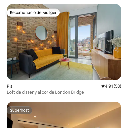
Recomanació del viatger
Recomanació del viatger
Pis
4,91 de puntu
4,91 (53)
Loft de disseny al cor de London Bridge
Superhost
Superhost