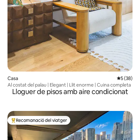
Casa
5 de puntua
5 (38)
Al costat del palau | Elegant | Llit enorme | Cuina completa
Lloguer de pisos amb aire condicionat
Recomanació del viatger
Principals recomanacions dels viatgers