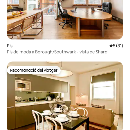
Pis
5 de puntu
5 (31)
Pis de moda a Borough/Southwark - vista de Shard
Recomanació del viatger
Recomanació del viatger