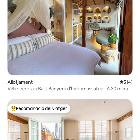
Allotjament
5 de punt
5 (4)
Vil·la secreta a Bali | Banyera d'hidromassatge | A 30 minuts
de Londres
Recomanació del viatger
Principals recomanacions dels viatgers