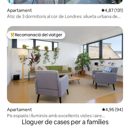
Apartament
4,87 de puntua
4,87 (131)
Àtic de 3 dormitoris al cor de Londres: silueta urbana de
Londres
Recomanació del viatger
Principals recomanacions dels viatgers
Apartament
4,95 de puntua
4,95 (94)
Pis espaiós i lluminós amb excel·lents vistes i aire
Lloguer de cases per a famílies
condicionat