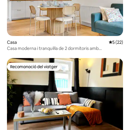
Casa
5 de puntu
5 (22)
Casa moderna i tranquil·la de 2 dormitoris amb
aparcament i jardí
Recomanació del viatger
Recomanació del viatger