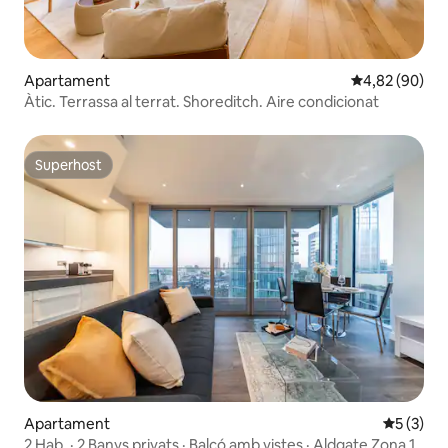
Apartament
4,82 de puntua
4,82 (90)
Àtic. Terrassa al terrat. Shoreditch. Aire condicionat
Superhost
Superhost
Apartament
5 de punt
5 (3)
2 Hab. · 2 Banys privats · Balcó amb vistes · Aldgate Zona 1