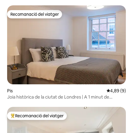
Recomanació del viatger
Recomanació del viatger
Pis
4,89 de puntu
4,89 (9)
Joia històrica de la ciutat de Londres | A 1 minut de
Cannon St
Recomanació del viatger
Principals recomanacions dels viatgers