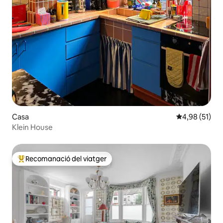
Casa
4,98 de puntu
4,98 (51)
Klein House
Recomanació del viatger
Principals recomanacions dels viatgers