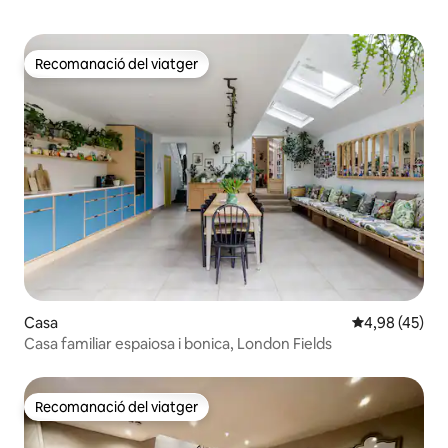
Recomanació del viatger
Recomanació del viatger
Casa
4,98 de puntua
4,98 (45)
Casa familiar espaiosa i bonica, London Fields
Recomanació del viatger
Recomanació del viatger