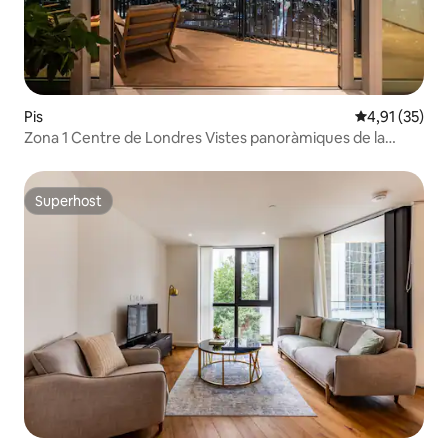
Pis
4,91 de puntu
4,91 (35)
Zona 1 Centre de Londres Vistes panoràmiques de la
ciutat
Superhost
Superhost