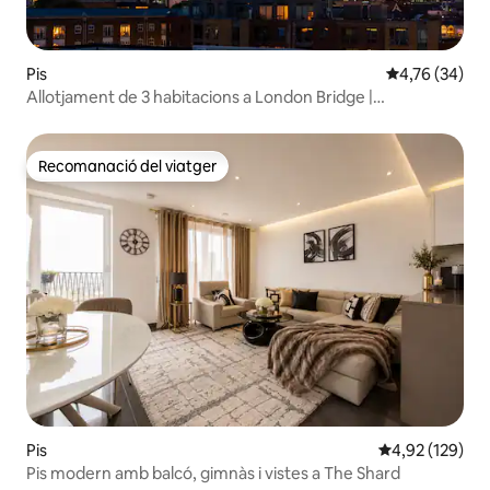
Pis
4,76 de puntua
4,76 (34)
Allotjament de 3 habitacions a London Bridge |
Aparcament | Capacitat per a 8 persones
Recomanació del viatger
Recomanació del viatger
Pis
4,92 de puntuac
4,92 (129)
Pis modern amb balcó, gimnàs i vistes a The Shard