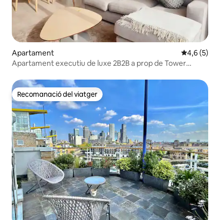
Apartament
4,6 de punt
4,6 (5)
Apartament executiu de luxe 2B2B a prop de Tower
Bridge
Recomanació del viatger
Recomanació del viatger