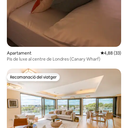
Apartament
4,88 de puntua
4,88 (33)
Pis de luxe al centre de Londres (Canary Wharf)
Recomanació del viatger
Recomanació del viatger