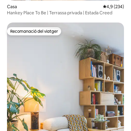
Casa
4,9 de puntuac
4,9 (234)
Hankey Place To Be | Terrassa privada | Estada Creed
Recomanació del viatger
Recomanació del viatger