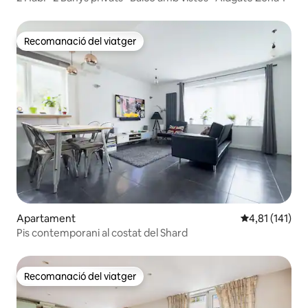
Recomanació del viatger
Recomanació del viatger
Apartament
4,81 de puntua
4,81 (141)
Pis contemporani al costat del Shard
Recomanació del viatger
Recomanació del viatger