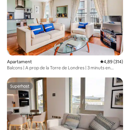
Apartament
4,89 de puntuac
4,89 (314)
Balcons | A prop de la Torre de Londres | 3 minuts en
metro
Superhost
Superhost