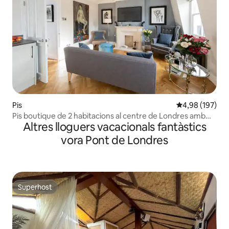
Pis
4,98 de puntuac
4,98 (197)
Pis boutique de 2 habitacions al centre de Londres amb
Altres lloguers vacacionals fantàstics
A/C
vora Pont de Londres
Superhost
Superhost