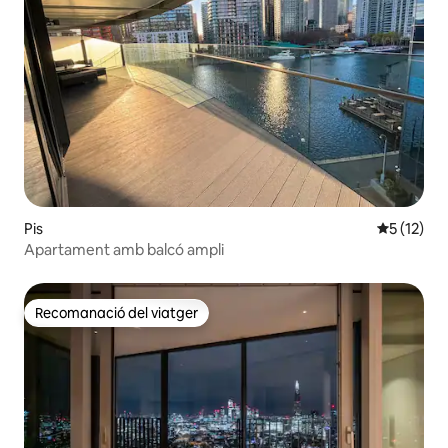
Pis
5 de puntu
5 (12)
Apartament amb balcó ampli
Recomanació del viatger
Recomanació del viatger