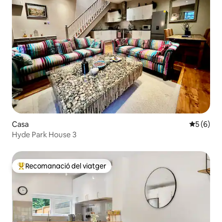
Casa
5 de punt
5 (6)
Hyde Park House 3
Recomanació del viatger
Principals recomanacions dels viatgers