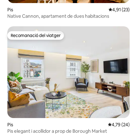
Pis
4,91 de puntu
4,91 (23)
Native Cannon, apartament de dues habitacions
Recomanació del viatger
Recomanació del viatger
Pis
4,79 de puntua
4,79 (24)
Pis elegant i acollidor a prop de Borough Market