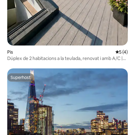
Pis
5 de punt
5 (4)
Dúplex de 2 habitacions a la teulada, renovat i amb A/C |
Museu Britànic
Superhost
Superhost