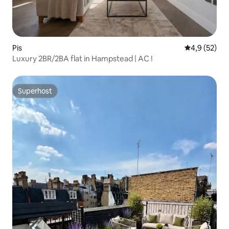
Pis
4,9 de puntu
4,9 (52)
Luxury 2BR/2BA flat in Hampstead | AC !
Superhost
Superhost