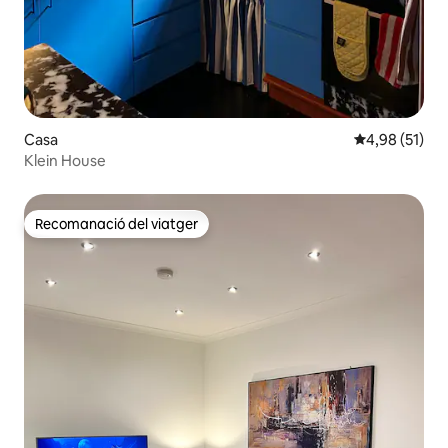
Casa
4,98 de puntu
4,98 (51)
Klein House
Recomanació del viatger
Recomanació del viatger