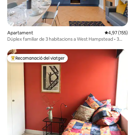
Apartament
4,97 de puntuac
4,97 (155)
Dúplex familiar de 3 habitacions a West Hampstead • 3
línies de metro
Recomanació del viatger
Principals recomanacions dels viatgers