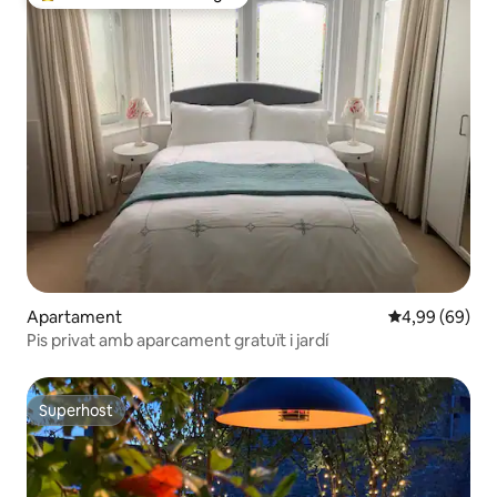
Principals recomanacions dels viatgers
Apartament
4,99 de puntua
4,99 (69)
Pis privat amb aparcament gratuït i jardí
Superhost
Superhost