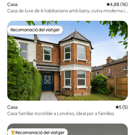
Casa
4,88 de puntua
4,88 (16)
Casa de luxe de 6 habitacions amb bany, cuina moderna i
capacitat per a 8 persones
Recomanació del viatger
Recomanació del viatger
Casa
5 de punt
5 (5)
Casa familiar increïble a Londres, ideal per a famílies
Recomanació del viatger