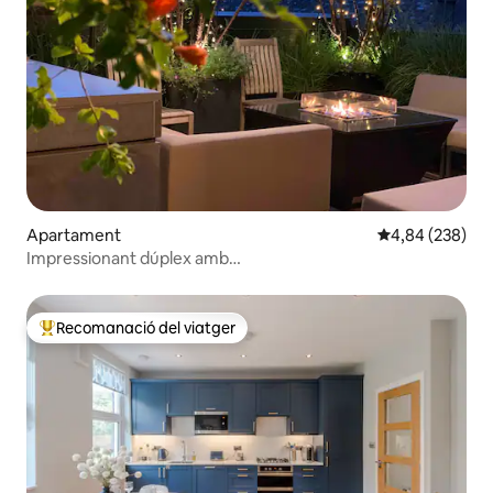
Apartament
4,84 de puntuac
4,84 (238)
Impressionant dúplex amb
terrassa/aparcament/barbacoa/3 llits i bany
Recomanació del viatger
Principals recomanacions dels viatgers