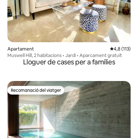
Apartament
4,8 de puntua
4,8 (113)
Muswell Hill, 2 habitacions • Jardí • Aparcament gratuït
Lloguer de cases per a famílies
Recomanació del viatger
Recomanació del viatger