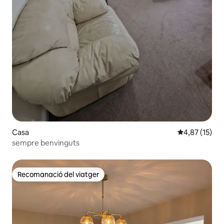
Casa
4,87 de puntu
4,87 (15)
sempre benvinguts
Recomanació del viatger
Recomanació del viatger