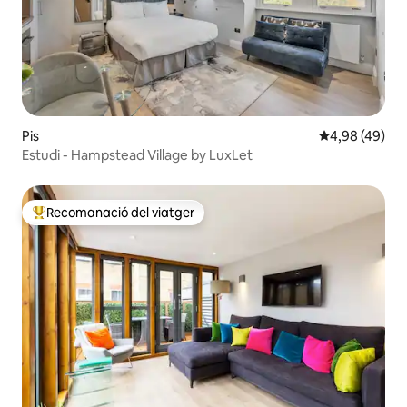
Pis
4,98 de puntua
4,98 (49)
Estudi - Hampstead Village by LuxLet
Recomanació del viatger
Principals recomanacions dels viatgers