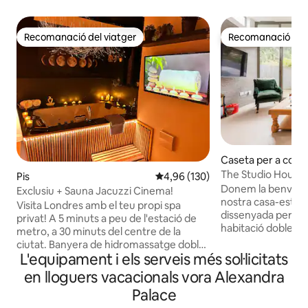
Recomanació del viatger
Recomanació del 
Recomanació del viatger
Recomanació del 
Caseta per a conv
The Studio House 
Pis
4,96 de puntuació mitjana d'un t
4,96 (130)
Donem la benvingu
Exclusiu + Sauna Jacuzzi Cinema!
nostra casa-estudi
Visita Londres amb el teu propi spa
dissenyada per un a
privat! A 5 minuts a peu de l'estació de
habitació doble amb 
metro, a 30 minuts del centre de la
sala d'estar amb cuina El sofà de
ciutat. Banyera de hidromassatge doble
d'estar es converte
L'equipament i els serveis més sol·licitats
per passar una estona romàntica amb el
persona (Nota: hi ha una tarifa addicional
teu amor, així com amb forma de dos
en lloguers vacacionals vora Alexandra
de llençols per l'ús 
sauna amb equipament d'aromateràpia.
Palace
una nit - £ 30 per 2 nit
Televisor de 42 polzades per al bany i la
plegables de dobl