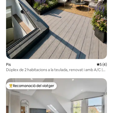
Pis
5 de punt
5 (4)
Dúplex de 2 habitacions a la teulada, renovat i amb A/C |
Museu Britànic
Recomanació del viatger
Principals recomanacions dels viatgers