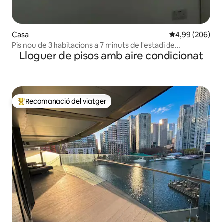
Casa
4,99 de puntuac
4,99 (206)
Pis nou de 3 habitacions a 7 minuts de l'estadi de
Lloguer de pisos amb aire condicionat
Tottenham
Recomanació del viatger
Principals recomanacions dels viatgers