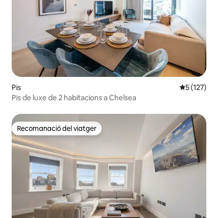
Pis
5 de puntua
5 (127)
Pis de luxe de 2 habitacions a Chelsea
Recomanació del viatger
Recomanació del viatger