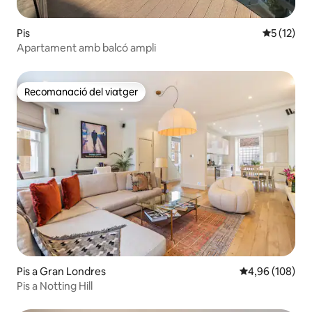
Pis
5 de puntu
5 (12)
Apartament amb balcó ampli
Recomanació del viatger
Recomanació del viatger
Pis a Gran Londres
4,96 de puntuac
4,96 (108)
Pis a Notting Hill