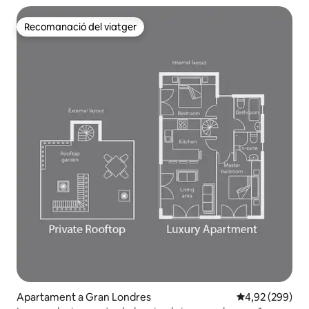
Recomanació del viatger
Recomanació del viatger
Apartament a Gran Londres
4,92 de puntuac
4,92 (299)