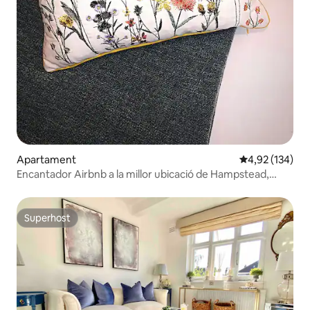
Apartament
4,92 de puntuac
4,92 (134)
Encantador Airbnb a la millor ubicació de Hampstead,
Londres, Regne Unit
Superhost
Superhost