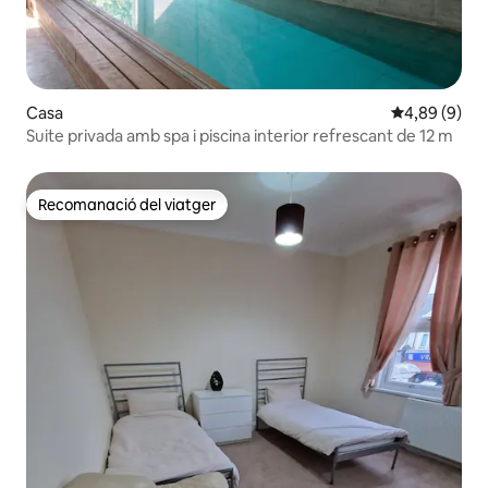
Casa
4,89 de puntu
4,89 (9)
Suite privada amb spa i piscina interior refrescant de 12 m
Recomanació del viatger
Recomanació del viatger