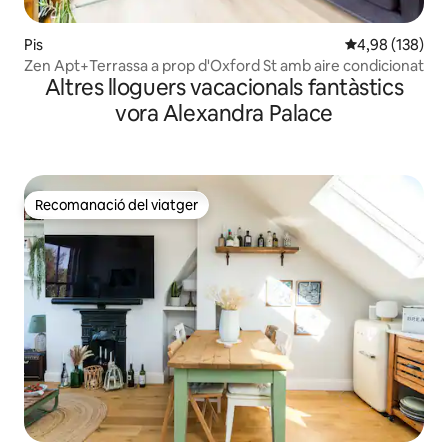
Pis
4,98 de puntuac
4,98 (138)
Zen Apt+Terrassa a prop d'Oxford St amb aire condicionat
Altres lloguers vacacionals fantàstics
vora Alexandra Palace
Recomanació del viatger
Recomanació del viatger