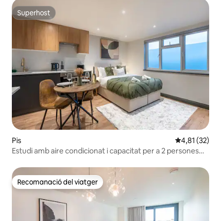
Superhost
Superhost
Pis
4,81 de puntu
4,81 (32)
Estudi amb aire condicionat i capacitat per a 2 persones
d'Elev8 Stays
Recomanació del viatger
Recomanació del viatger