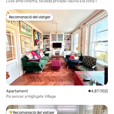
Luxe amb cinema, teulada privada i sauna a la zona 1
Recomanació del viatger
Recomanació del viatger
Apartament
4,87 de puntuac
4,87 (102)
Pis sencer a Highgate Village
Recomanació del viatger