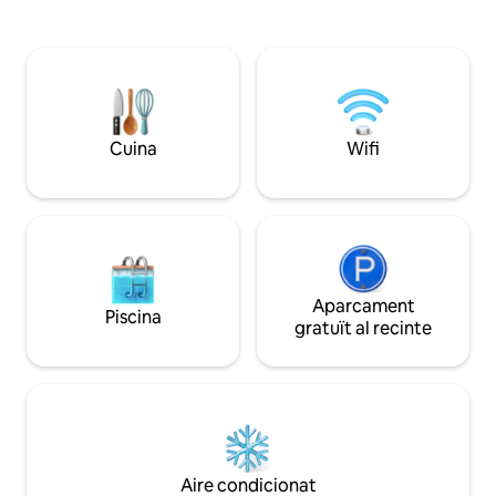
sauna. Dormitori dissenyat per adaptar-
completa Bressol disponible (porta un
se a tot el que necessites en parella per
sac de dormir per
passar un temps perfecte junts. Hi ha un
cosa adequada) Càrrega de cotxe
sistema de cinema 7:1 amb altaveus
elèctric disponible
superiors ubicats per a dolby surround i
càrrega completa
pantalla de 72"+4K Smart Projector.
Totalment equipat per a una estada
Cuina
Wifi
inoblidable+ ;)
Aparcament
Piscina
gratuït al recinte
Aire condicionat