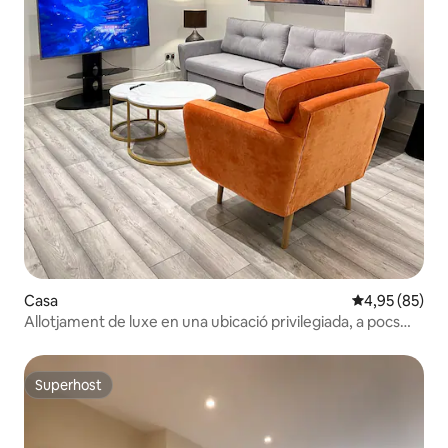
Casa
4,95 de puntua
4,95 (85)
Allotjament de luxe en una ubicació privilegiada, a pocs
passos de WoodGreen
Superhost
Superhost