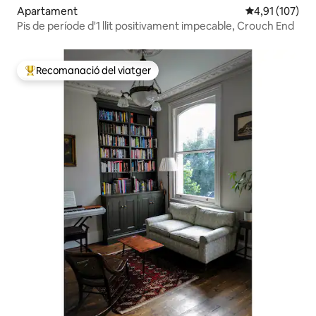
Apartament
4,91 de puntua
4,91 (107)
Pis de període d'1 llit positivament impecable, Crouch End
Recomanació del viatger
Principals recomanacions dels viatgers