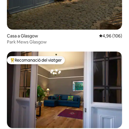
Casa a Glasgow
4,96 de puntuac
4,96 (106)
Park Mews Glasgow
Recomanació del viatger
Principals recomanacions dels viatgers