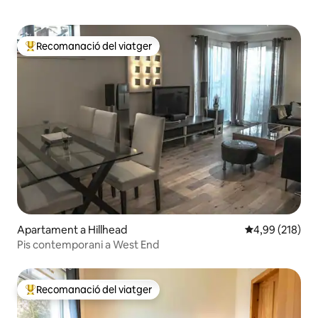
Recomanació del viatger
Principals recomanacions dels viatgers
Apartament a Hillhead
4,99 de puntuac
4,99 (218)
Pis contemporani a West End
Recomanació del viatger
Principals recomanacions dels viatgers