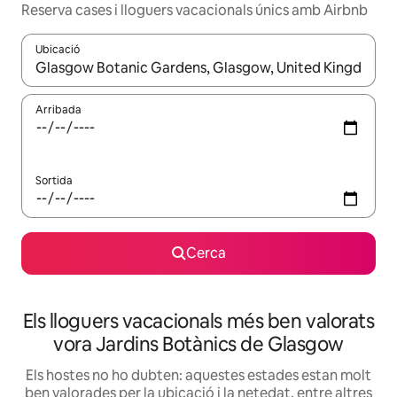
Reserva cases i lloguers vacacionals únics amb Airbnb
Ubicació
Quan els resultats estiguin disponibles, podràs navegar-hi a través 
Arribada
Sortida
Cerca
Els lloguers vacacionals més ben valorats
vora Jardins Botànics de Glasgow
Els hostes no ho dubten: aquestes estades estan molt
ben valorades per la ubicació i la netedat, entre altres