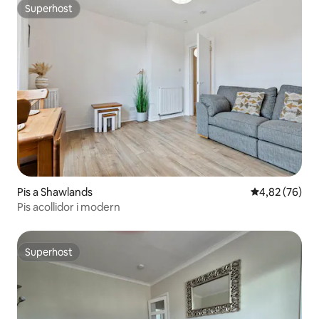
Superhost
Superhost
Pis a Shawlands
4,82 de puntua
4,82 (76)
Pis acollidor i modern
Superhost
Superhost