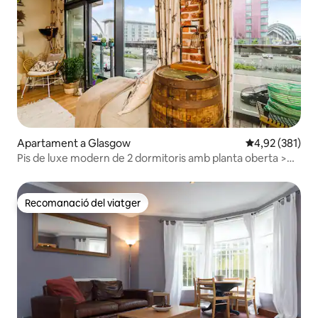
Apartament a Glasgow
4,92 de puntuac
4,92 (381)
Pis de luxe modern de 2 dormitoris amb planta oberta >
Aparcament i balcó
Recomanació del viatger
Recomanació del viatger