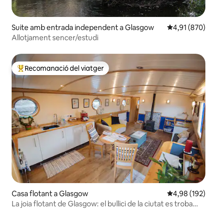
Suite amb entrada independent a Glasgow
4,91 de puntuac
4,91 (870)
Allotjament sencer/estudi
Recomanació del viatger
Principals recomanacions dels viatgers
Casa flotant a Glasgow
4,98 de puntuac
4,98 (192)
La joia flotant de Glasgow: el bullici de la ciutat es troba
amb la calma del canal