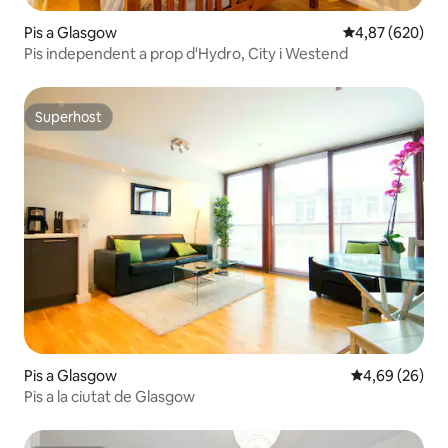
Pis a Glasgow
4,87 de puntuac
4,87 (620)
Pis independent a prop d'Hydro, City i Westend
Superhost
Superhost
Pis a Glasgow
4,69 de puntua
4,69 (26)
Pis a la ciutat de Glasgow