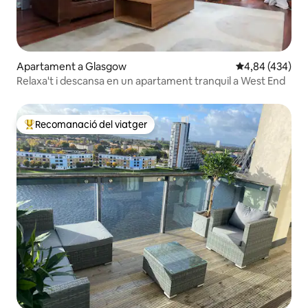
Apartament a Glasgow
4,84 de puntuac
4,84 (434)
Relaxa't i descansa en un apartament tranquil a West End
Recomanació del viatger
Principals recomanacions dels viatgers