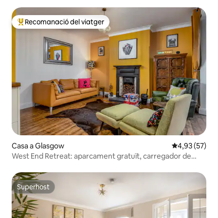
Dumbreck
Recomanació del viatger
Principals recomanacions dels viatgers
Casa a Glasgow
4,93 de puntua
4,93 (57)
West End Retreat: aparcament gratuït, carregador de
vehicles elèctrics, jardí
Superhost
Superhost