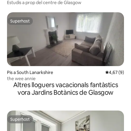
Estudis a prop del centre de Glasgow
Superhost
Superhost
Pis a South Lanarkshire
4,67 de puntu
4,67 (9)
the wee annie
Altres lloguers vacacionals fantàstics
vora Jardins Botànics de Glasgow
Superhost
Superhost