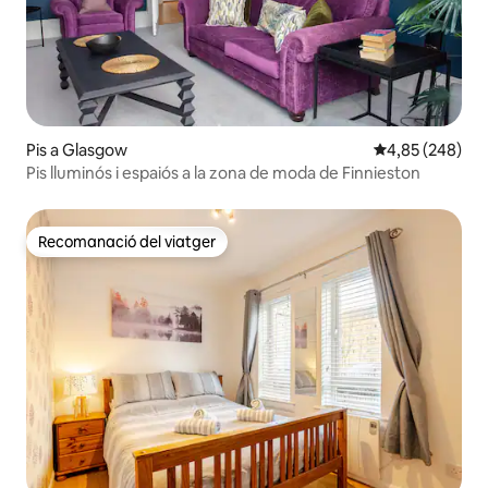
Pis a Glasgow
4,85 de puntuac
4,85 (248)
Pis lluminós i espaiós a la zona de moda de Finnieston
Recomanació del viatger
Recomanació del viatger