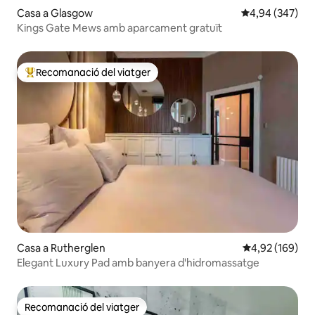
Casa a Glasgow
4,94 de puntuac
4,94 (347)
Kings Gate Mews amb aparcament gratuït
Recomanació del viatger
Principals recomanacions dels viatgers
Casa a Rutherglen
4,92 de puntuac
4,92 (169)
Elegant Luxury Pad amb banyera d'hidromassatge
Recomanació del viatger
Recomanació del viatger