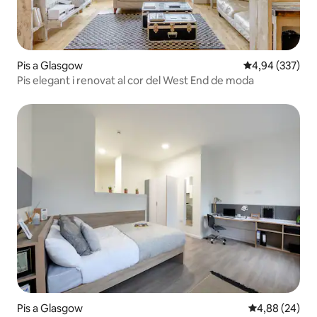
Pis a Glasgow
4,94 de puntuac
4,94 (337)
Pis elegant i renovat al cor del West End de moda
Pis a Glasgow
4,88 de puntua
4,88 (24)