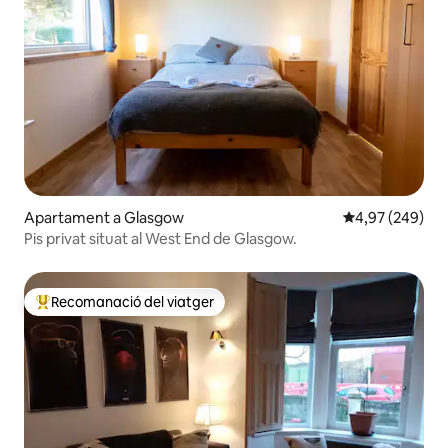
Apartament a Glasgow
4,97 de puntuac
4,97 (249)
Pis privat situat al West End de Glasgow.
Recomanació del viatger
Principals recomanacions dels viatgers