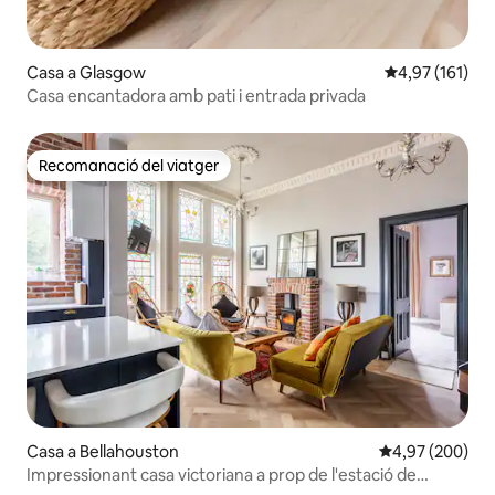
Casa a Glasgow
4,97 de puntua
4,97 (161)
Casa encantadora amb pati i entrada privada
Recomanació del viatger
Recomanació del viatger
Casa a Bellahouston
4,97 de puntuac
4,97 (200)
Impressionant casa victoriana a prop de l'estació de