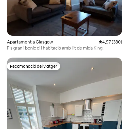
Apartament a Glasgow
4,97 de puntuac
4,97 (380)
Pis gran i bonic d'1 habitació amb llit de mida King.
Recomanació del viatger
Recomanació del viatger