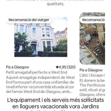
qualitats.
Recomanació del viatger
Recomanació del 
Recomanació del viatger
Recomanació del 
Pis a Glasgow
4,95 de puntuació mitjana d'un t
4,95 (320)
Pis a Glasgow
Petit amagatall perfecte a West End
L'àtic | Escape ro
Aquest amagatge independent de West
Et donem la benvi
End forma part d'una casa unifamiliar de
The Penthouse Aquest apartament amb
nivell inferior reconvertida situada al cor
estil, situat al gra
del famós West End de Glasgow, amb
Glasgow, ofereix to
accés segur propi i a tan sols un tiro de
L'equipament i els serveis més sol·licitats
Interiors ben dissenyats
pedra dels Jardins Botànics. L 'ÀREA
superràpid i contro
en lloguers vacacionals vora Jardins
LOCAL té una bona barreja de petites
Televisor intel·lige
botigues independents i noms de