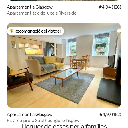
Apartament a Glasgow
4,94 de puntuac
4,94 (126)
Apartament àtic de luxe a Riverside
Recomanació del viatger
Principals recomanacions dels viatgers
Apartament a Glasgow
4,97 de puntuac
4,97 (152)
Pis amb jardí a Strathbungo, Glasgow
Lloguer de cases per a famílies