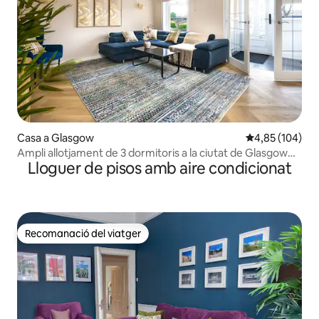
Casa a Glasgow
4,85 de puntuac
4,85 (104)
Ampli allotjament de 3 dormitoris a la ciutat de Glasgow
Lloguer de pisos amb aire condicionat
(aparcament gratuït)
Recomanació del viatger
Recomanació del viatger