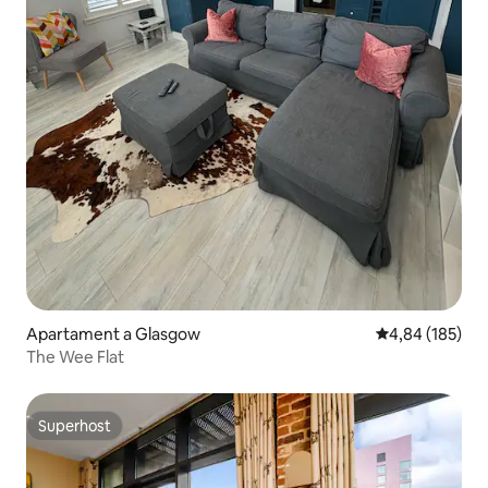
Apartament a Glasgow
4,84 de puntuac
4,84 (185)
The Wee Flat
Superhost
Superhost