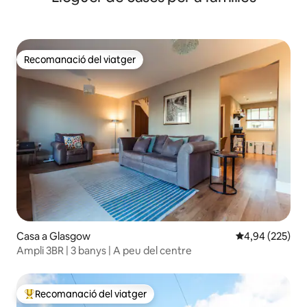
Recomanació del viatger
Recomanació del viatger
Casa a Glasgow
4,94 de puntuac
4,94 (225)
Ampli 3BR | 3 banys | A peu del centre
Recomanació del viatger
Principals recomanacions dels viatgers