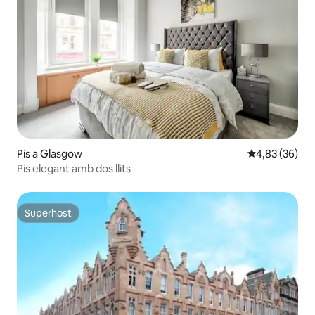
Pis a Glasgow
4,83 de puntua
4,83 (36)
Pis elegant amb dos llits
Superhost
Superhost