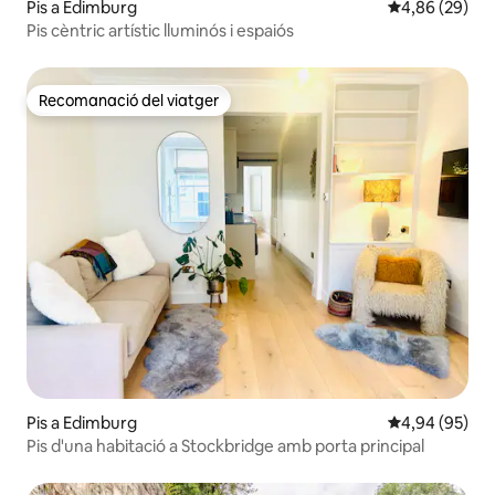
Pis a Edimburg
4,86 de puntua
4,86 (29)
Pis cèntric artístic lluminós i espaiós
Recomanació del viatger
Recomanació del viatger
Pis a Edimburg
4,94 de puntua
4,94 (95)
Pis d'una habitació a Stockbridge amb porta principal