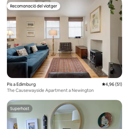
Recomanació del viatger
Recomanació del viatger
Pis a Edimburg
4,96 de puntu
4,96 (51)
The Causewayside Apartment a Newington
Superhost
Superhost