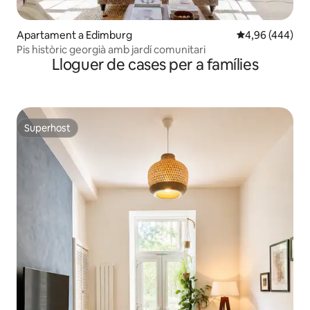
Apartament a Edimburg
4,96 de puntuac
4,96 (444)
Pis històric georgià amb jardí comunitari
Lloguer de cases per a famílies
Superhost
Superhost