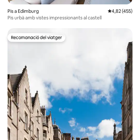
Pis a Edimburg
4,82 de puntuac
4,82 (455)
Pis urbà amb vistes impressionants al castell
Recomanació del viatger
Recomanació del viatger