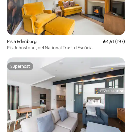
Pis a Edimburg
4,91 de puntua
4,91 (197)
Pis Johnstone, del National Trust d'Escòcia
Superhost
Superhost