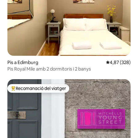
Pis a Edimburg
4,87 de puntuac
4,87 (328)
Pis Royal Mile amb 2 dormitoris i 2 banys
Recomanació del viatger
Principals recomanacions dels viatgers