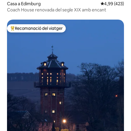
Casa a Edimburg
4,99 de puntuac
4,99 (423)
Coach House renovada del segle XIX amb encant
Recomanació del viatger
Principals recomanacions dels viatgers