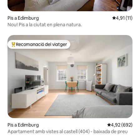
Pis a Edimburg
4,91 de puntu
4,91 (11)
Nou! Pis a la ciutat en plena natura.
Recomanació del viatger
Principals recomanacions dels viatgers
Pis a Edimburg
4,92 de puntuac
4,92 (692)
Apartament amb vistes al castell (404) - baixada de preu