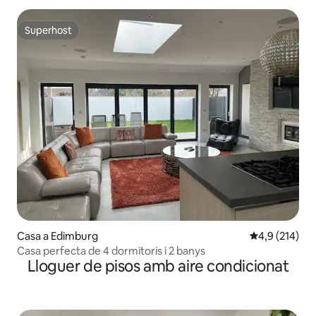
Superhost
Superhost
Casa a Edimburg
4,9 de puntua
4,9 (214)
Casa perfecta de 4 dormitoris i 2 banys
Lloguer de pisos amb aire condicionat