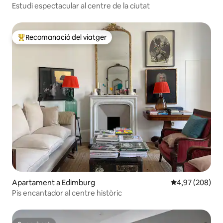
Estudi espectacular al centre de la ciutat
Recomanació del viatger
Principals recomanacions dels viatgers
Apartament a Edimburg
4,97 de puntuac
4,97 (208)
Pis encantador al centre històric