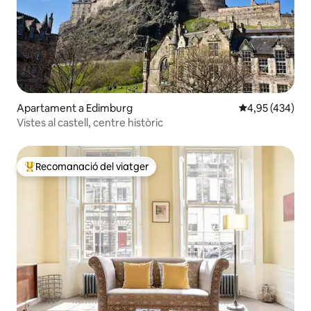
Apartament a Edimburg
4,95 de puntuac
4,95 (434)
Vistes al castell, centre històric
Recomanació del viatger
Principals recomanacions dels viatgers