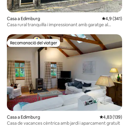
Casa a Edimburg
4,9 de puntua
4,9 (341)
Casa rural tranquil·la i impressionant amb garatge al
centre de la ciutat
Recomanació del viatger
Recomanació del viatger
Casa a Edimburg
4,83 de puntuac
4,83 (139)
Casa de vacances cèntrica amb jardí i aparcament gratuït