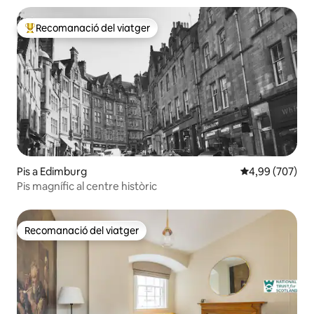
Recomanació del viatger
Principals recomanacions dels viatgers
Pis a Edimburg
4,99 de puntuac
4,99 (707)
Pis magnífic al centre històric
Recomanació del viatger
Recomanació del viatger