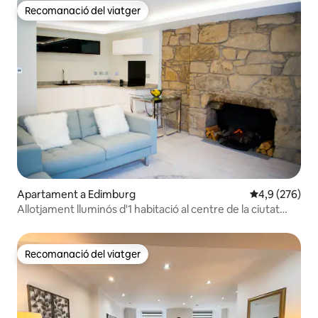
Recomanació del viatger
Recomanació del viatger
Apartament a Edimburg
4,9 de puntuac
4,9 (276)
Allotjament lluminós d'1 habitació al centre de la ciutat
amb un toc històric
Recomanació del viatger
Recomanació del viatger