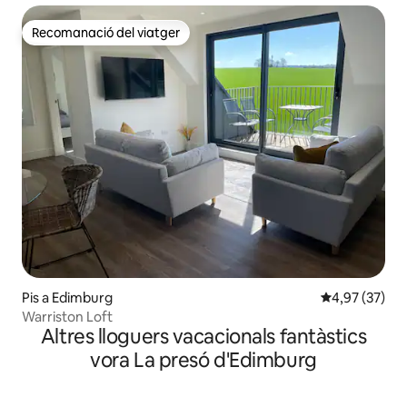
Recomanació del viatger
Recomanació del viatger
Pis a Edimburg
4,97 de puntua
4,97 (37)
Warriston Loft
Altres lloguers vacacionals fantàstics
vora La presó d'Edimburg