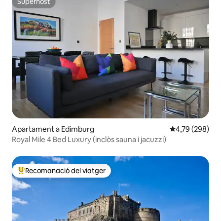
Superhost
Superhost
Apartament a Edimburg
4,79 de puntuac
4,79 (298)
Royal Mile 4 Bed Luxury (inclòs sauna i jacuzzi)
Recomanació del viatger
Principals recomanacions dels viatgers