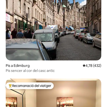
Pis a Edimburg
4,78 de puntuac
4,78 (432)
Pis sencer al cor del casc antic
Recomanació del viatger
Principals recomanacions dels viatgers