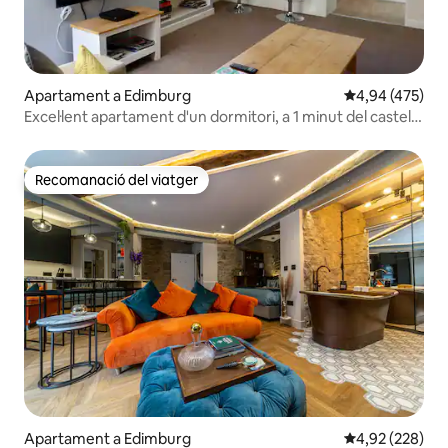
Apartament a Edimburg
4,94 de puntuac
4,94 (475)
Excel·lent apartament d'un dormitori, a 1 minut del castell
d'Edimburg
Recomanació del viatger
Recomanació del viatger
Apartament a Edimburg
4,92 de puntuac
4,92 (228)