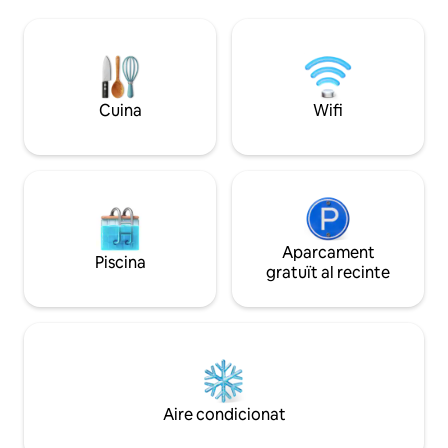
Realment no podries tenir una millor
jucundis vive beat
posició per gaudir del castell, el Palau,
puguis entre cose
Arthurs Seat o les meravelles del casc
que una estada al 
antic d'Edimburg. Propietat sencera.
aquesta experiència
Estaré a la zona i sempre estaré
aquesta visió
Cuina
Wifi
disponible si tens alguna pregunta o
algun problema. Situat al cor del casc
antic, el pis es troba a pocs passos de les
animades boutiques, botigues
d'artesania, pubs i restaurants que
s'alineen als carrers i carrerons
pintorescs de la zona. És un punt de
partida ideal per visitar molts museus i
Aparcament
Piscina
llocs històrics. Aquest pis es troba a la
gratuït al recinte
Royal Mile, on surten els autobusos
turístics periòdicament, igual que els
taxis i els autobusos locals. Caminar és el
nom del joc en una ubicació tan cèntrica!
El transport des de l'aeroport pot ser en
autobús o tramvia i ambdues parades
estan a 5 minuts a peu del turó fins al pis.
Aire condicionat