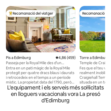
Recomanació del viatger
Recomanació del 
Principals recomanacions dels viatgers
Recomanació del 
Pis a Edimburg
4,86 de puntuació mitjana d'un t
4,86 (459)
Torre a Edimburg
Passeja per la Royal Mile des d'un
Temple de Craigieh
apartament elegant
històrica construïd
Entra en un pati màgic de la Royal Mile
Fes que el teu via
protegit per quatre dracs blaus i daurats
realment inoblida
i retrocedeix en el temps a un període
Craigiehall Temple.
místic. La propietat data del 1790, però
situada en un terr
L'equipament i els serveis més sol·licitats
s'ha actualitzat amb simpatia. Les
antiga part de la f
meravelles del Festival d'Edimburg i
catalogada com a e
en lloguers vacacionals vora La presó
Fringe estan a la teva porta o, si ho
seu impressionant
d'Edimburg
prefereixes, tanca la porta i la gent mira
l'escut d'armes d
des del teu dormitori o sala d'estar que
d'Annandale. Una p
mira directament a la Royal Mile.
una cita d'Horace: