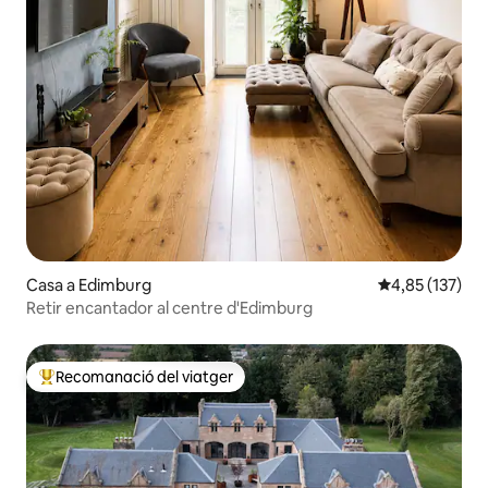
Casa a Edimburg
4,85 de puntuac
4,85 (137)
Retir encantador al centre d'Edimburg
Recomanació del viatger
Principals recomanacions dels viatgers