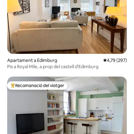
Apartament a Edimburg
4,79 de puntuac
4,79 (297)
Pis a Royal Mile, a prop del castell d'Edimburg
Recomanació del viatger
Principals recomanacions dels viatgers