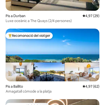
Pis a Durban
4,97 de puntua
4,97 (29)
Luxe oceànic a The Quays (2/4 persones)
Recomanació del viatger
Principals recomanacions dels viatgers
Pis a Ballito
4,97 de puntua
4,97 (62)
Amagatall còmode a la platja