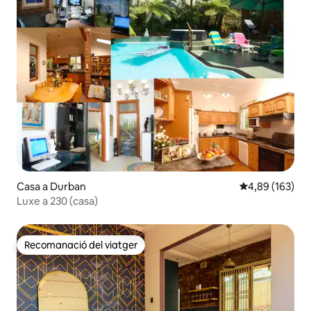
Casa a Durban
4,89 de puntuac
4,89 (163)
Luxe a 230 (casa)
Recomanació del viatger
Recomanació del viatger