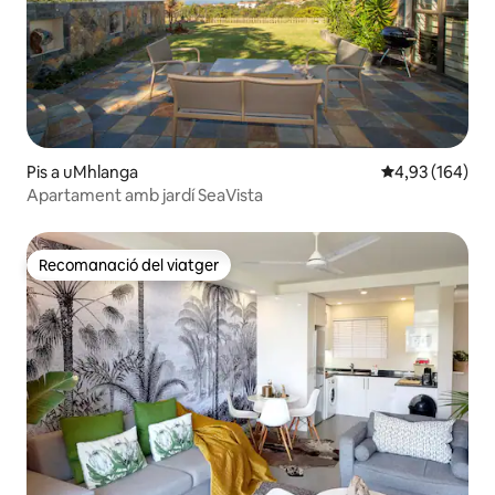
Pis a uMhlanga
4,93 de puntuac
4,93 (164)
Apartament amb jardí SeaVista
Recomanació del viatger
Recomanació del viatger