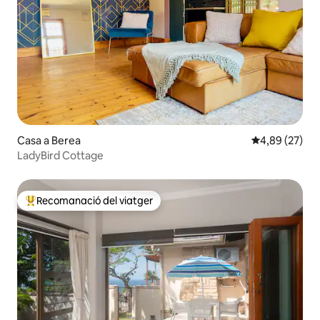
Casa a Berea
4,89 de puntua
4,89 (27)
LadyBird Cottage
Recomanació del viatger
Principals recomanacions dels viatgers