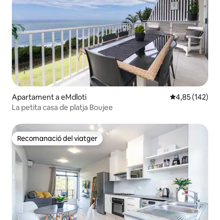
Apartament a eMdloti
4,85 de puntuac
4,85 (142)
La petita casa de platja Boujee
Recomanació del viatger
Recomanació del viatger