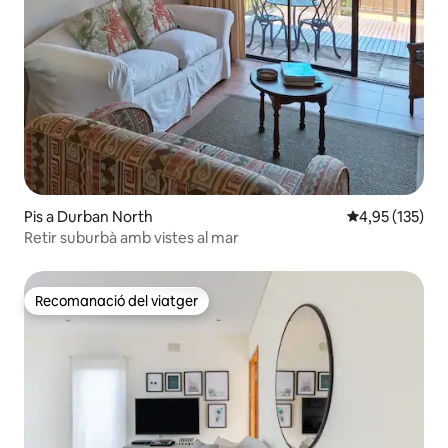
Pis a Durban North
4,95 de puntuac
4,95 (135)
Retir suburbà amb vistes al mar
Recomanació del viatger
Recomanació del viatger