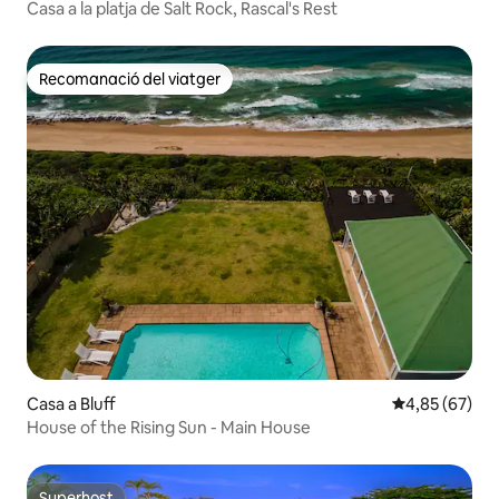
Casa a la platja de Salt Rock, Rascal's Rest
Recomanació del viatger
Recomanació del viatger
Casa a Bluff
4,85 de puntua
4,85 (67)
House of the Rising Sun - Main House
Superhost