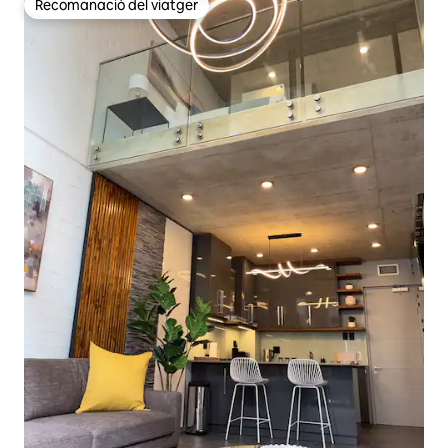
Recomanació del viatger
Recomanació del viatger