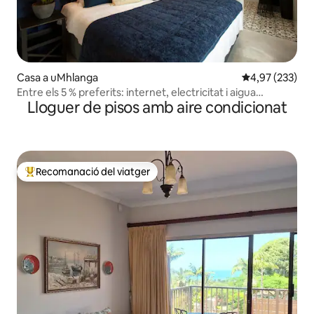
Casa a uMhlanga
4,97 de puntuac
4,97 (233)
Entre els 5 % preferits: internet, electricitat i aigua
Lloguer de pisos amb aire condicionat
il·limitats
Recomanació del viatger
Principals recomanacions dels viatgers