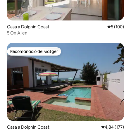
Casa a Dolphin Coast
5 de puntuac
5 (100)
5 On Allen
Recomanació del viatger
Recomanació del viatger
Casa a Dolphin Coast
4,84 de puntuac
4,84 (177)