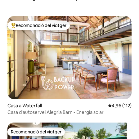
Recomanació del viatger
Principals recomanacions dels viatgers
Casa a Waterfall
4,96 de puntua
4,96 (112)
Casa d'autoservei Alegria Barn - Energia solar
Recomanació del viatger
Recomanació del viatger