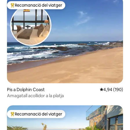
Recomanació del viatger
Principals recomanacions dels viatgers
Pis a Dolphin Coast
4,94 de puntuac
4,94 (190)
Amagatall acollidor a la platja
Recomanació del viatger
Principals recomanacions dels viatgers