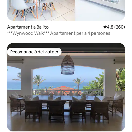
Apartament a Ballito
4,8 de puntuac
4,8 (260)
***Wynwood Walk*** Apartament per a 4 persones
Recomanació del viatger
Recomanació del viatger