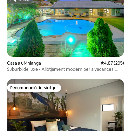
Superhost
Casa a uMhlanga
4,87 de puntuac
4,87 (205)
Suburbi de luxe - Allotjament modern per a vacances i
negocis
Recomanació del viatger
Recomanació del viatger