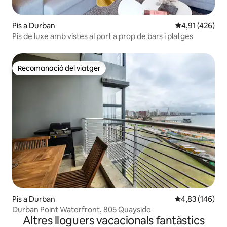
Pis a Durban
4,91 de puntuac
4,91 (426)
Pis de luxe amb vistes al port a prop de bars i platges
Recomanació del viatger
Recomanació del viatger
Pis a Durban
4,83 de puntuac
4,83 (146)
Durban Point Waterfront, 805 Quayside
Altres lloguers vacacionals fantàstics