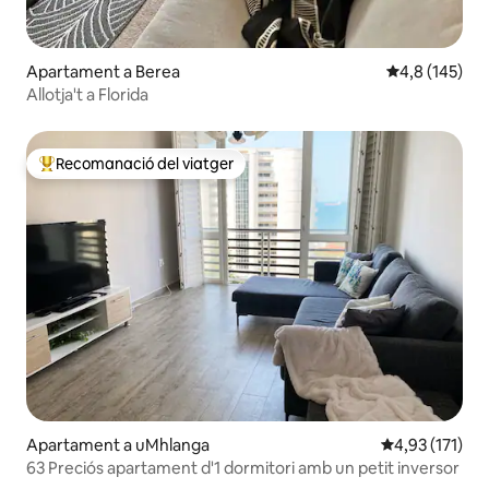
Apartament a Berea
4,8 de puntua
4,8 (145)
Allotja't a Florida
Recomanació del viatger
Principals recomanacions dels viatgers
Apartament a uMhlanga
4,93 de puntua
4,93 (171)
63 Preciós apartament d'1 dormitori amb un petit inversor