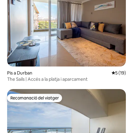
Pis a Durban
5 de puntu
5 (19)
The Sails | Accés a la platja i aparcament
Recomanació del viatger
Recomanació del viatger