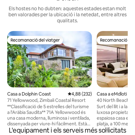
Els hostes no ho dubten: aquestes estades estan molt
ben valorades per la ubicació i la netedat, entre altres
qualitats.
Recomanació del viatger
Recomanació del 
Recomanació del viatger
Recomanació del 
Casa a Dolphin Coast
4,88 de puntuació mitjana d'un t
4,88 (232)
Casa a eMdloti
71 Yellowwood, Zimbali Coastal Resort
40 North Beach
**Classificació de 5 estrelles del turisme
Surt del llit i a la 
a l'Aràbia Saudita** 71A Yellowwood és
luxosa propietat a peu 
una casa moderna, lluminosa i ventilada,
espaiosa casa es t
dissenyada per viure-hi fàcilment. Està
platja, a 100 metre
L'equipament i els serveis més sol·licitats
situat al guardonat Zimbali Coastal
marea Umdloti i a