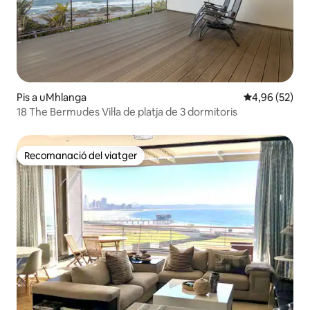
Pis a uMhlanga
4,96 de puntua
4,96 (52)
18 The Bermudes Vil·la de platja de 3 dormitoris
Recomanació del viatger
Recomanació del viatger