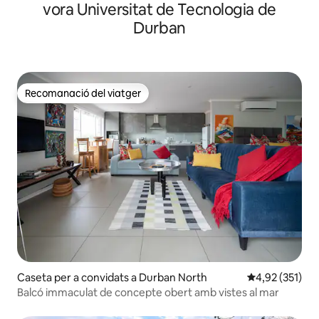
vora Universitat de Tecnologia de
Durban
Recomanació del viatger
Recomanació del viatger
Caseta per a convidats a Durban North
4,92 de puntuac
4,92 (351)
Balcó immaculat de concepte obert amb vistes al mar