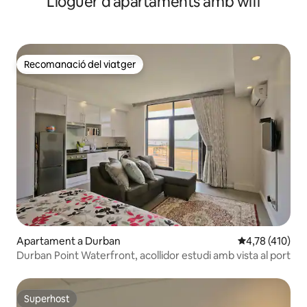
Lloguer d'apartaments amb wifi
Recomanació del viatger
Recomanació del viatger
Apartament a Durban
4,78 de puntua
4,78 (410)
Durban Point Waterfront, acollidor estudi amb vista al port
Superhost
Superhost