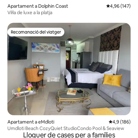
Apartament a Dolphin Coast
4,96 de puntuac
4,96 (147)
Vil·la de luxe a la platja
Recomanació del viatger
Recomanació del viatger
Apartament a eMdloti
4,9 de puntuac
4,9 (186)
Umdloti Beach CozyQuiet StudioCondo Pool & Seaview
Lloguer de cases per a famílies