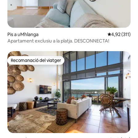
Pis a uMhlanga
4,92 de puntua
4,92 (311)
Apartament exclusiu a la platja. DESCONNECTA!
Recomanació del viatger
Recomanació del viatger