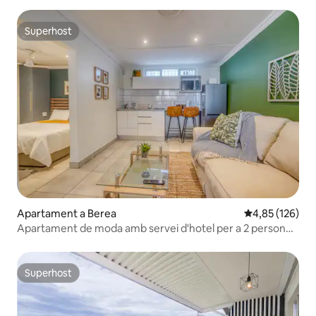
Superhost
Superhost
Apartament a Berea
4,85 de puntuac
4,85 (126)
Apartament de moda amb servei d'hotel per a 2 persones
i piscina
Superhost
Superhost