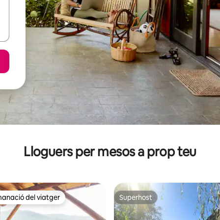
Lloguers per mesos a prop teu
anació del viatger
Superhost
ls recomanacions dels viatgers
Superhost