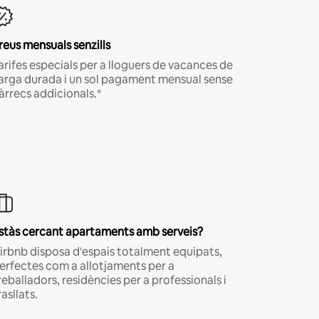
reus mensuals senzills
arifes especials per a lloguers de vacances de
larga durada i un sol pagament mensual sense
àrrecs addicionals.*
stàs cercant apartaments amb serveis?
irbnb disposa d'espais totalment equipats,
erfectes com a allotjaments per a
reballadors, residències per a professionals i
rasllats.