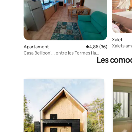
Xalet
Xalets am
Apartament
4,86 de puntuació mitja
4,86 (36)
de foc. D
Casa Belliboni... entre les Termes i la
Les comodi
Natura