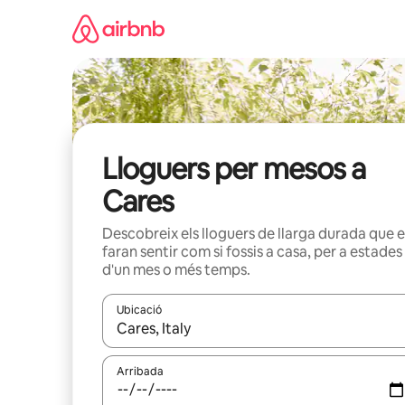
Salta
Lloguers per mesos a
Cares
Descobreix els lloguers de llarga durada que e
faran sentir com si fossis a casa, per a estades
d'un mes o més temps.
Ubicació
Quan els resultats estiguin disponibles, podràs naveg
Arribada