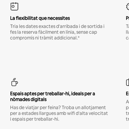
La flexibilitat que necessites
P
Tria les dates exactes d'arribada i de sortida i
T
fes la reserva fàcilment en línia, sense cap
l
compromís ni tràmit addicional.*
c
Espais aptes per treballar-hi, ideals per a
E
nòmades digitals
A
Has de viatjar per feina? Troba un allotjament
p
per a estades llargues amb wifi d'alta velocitat
t
i espais per treballar-hi.
t