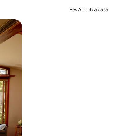
Fes Airbnb a casa
oc a la pantalla o fent-hi lliscar el dit.