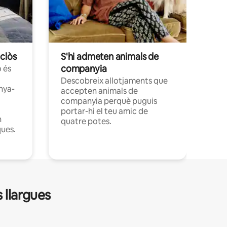
clòs
S'hi admeten animals de
companyia
 és
Descobreix allotjaments que
nya-
accepten animals de
companyia perquè puguis
portar-hi el teu amic de
n
quatre potes.
ques.
 llargues