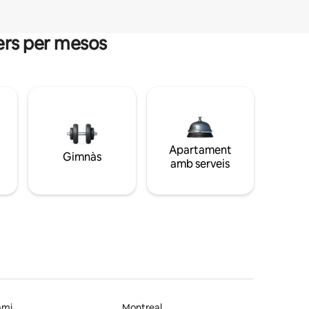
guers per mesos
Apartament
Gimnàs
amb serveis
ami
Montreal