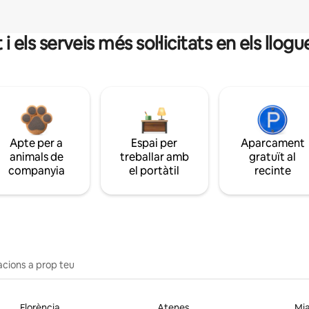
 els serveis més sol·licitats en els llo
Apte per a
Espai per
Aparcament
animals de
treballar amb
gratuït al
companyia
el portàtil
recinte
acions a prop teu
Florència
Atenes
Mi