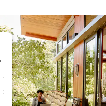
t
ar-hi a través de les tecles de les fletxes (amunt i avall), o bé fent un t