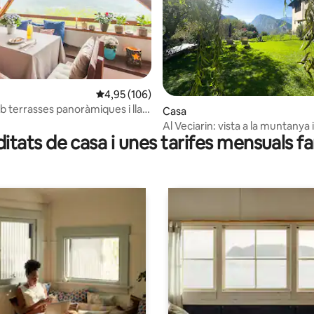
4,95 de puntuació mitjana d'un total de 5; 106
4,95 (106)
b terrasses panoràmiques i llar
na d'un total de 5; 36 avaluacions
Casa
olomites
Al Veciarin: vista a la muntanya i
tats de casa i unes tarifes mensuals f
Lundo