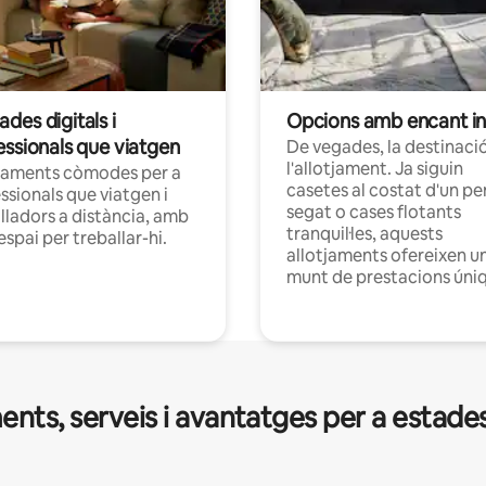
des digitals i
Opcions amb encant in
essionals que viatgen
De vegades, la destinació
l'allotjament. Ja siguin
jaments còmodes per a
casetes al costat d'un pe
ssionals que viatgen i
segat o cases flotants
lladors a distància, amb
tranquil·les, aquests
 espai per treballar-hi.
allotjaments ofereixen u
munt de prestacions úni
nts, serveis i avantatges per a estades