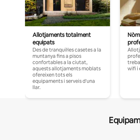
Allotjaments totalment
Nòma
equipats
prof
Des de tranquil·les casetes a la
Allot
muntanya fins a pisos
profe
confortables a la ciutat,
treba
aquests allotjaments moblats
wifi i
ofereixen tots els
equipaments i serveis d'una
llar.
Equipame