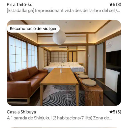
Pis a Taitō-ku
5 de punt
5 (3)
[Estada llarga] Impressionant vista des de l'arbre del cel /
Vista des del sofà / 40 m² / Asakusa / Espai tranquil / Ideal
com a base per fer turisme
Recomanació del viatger
Recomanació del viatger
Casa a Shibuya
5 de punt
5 (5)
A 1 parada de Shinjuku! (3 habitacions/7 llits) Zona de
Shibuya