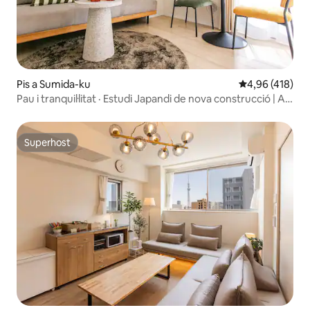
Pis a Sumida-ku
4,96 de puntuac
4,96 (418)
Pau i tranquil·litat · Estudi Japandi de nova construcció | A
prop de JR i del metro | Rentadora i assecadora | Ascensor
| Emmagatzematge d'equipatge
Superhost
Superhost