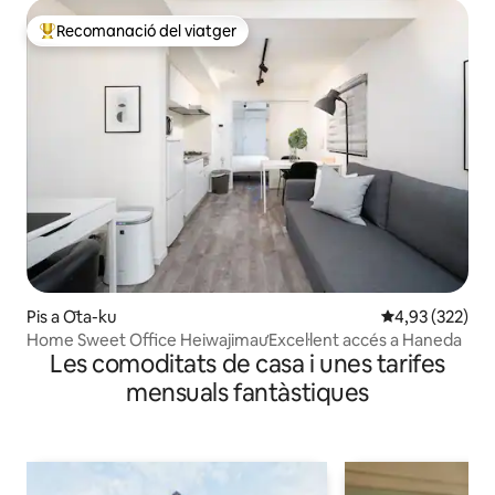
Recomanació del viatger
Principals recomanacions dels viatgers
Pis a Ōta-ku
4,93 de puntuac
4,93 (322)
Home Sweet Office HeiwajimaưExcel·lent accés a Haneda
Les comoditats de casa i unes tarifes
mensuals fantàstiques