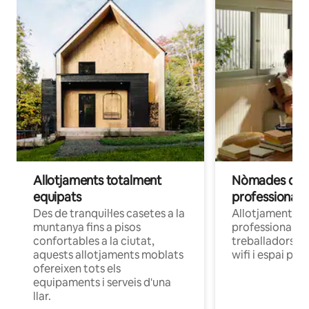
Allotjaments totalment
Nòmades digit
equipats
professionals
Des de tranquil·les casetes a la
Allotjaments c
muntanya fins a pisos
professionals q
confortables a la ciutat,
treballadors a 
aquests allotjaments moblats
wifi i espai per 
ofereixen tots els
equipaments i serveis d'una
llar.