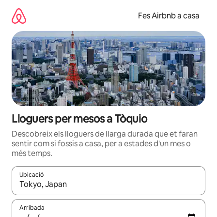
Salta
Fes Airbnb a casa
Lloguers per mesos a Tòquio
Descobreix els lloguers de llarga durada que et faran
sentir com si fossis a casa, per a estades d'un mes o
més temps.
Ubicació
Quan els resultats estiguin disponibles, podràs navegar-hi a través 
Arribada