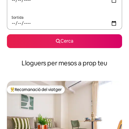
Sortida
Cerca
Lloguers per mesos a prop teu
Recomanació del viatger
Principals recomanacions dels viatgers