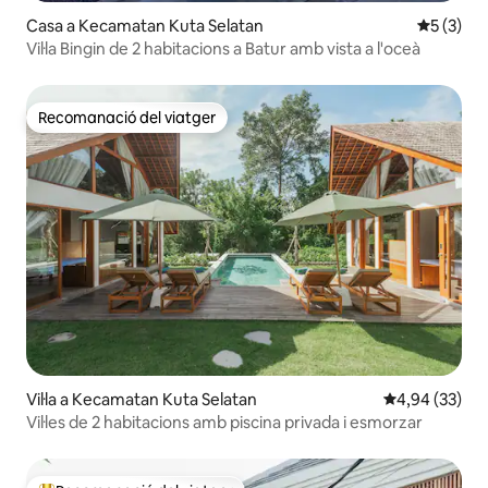
Casa a Kecamatan Kuta Selatan
5 de punt
5 (3)
Vil·la Bingin de 2 habitacions a Batur amb vista a l'oceà
Recomanació del viatger
Recomanació del viatger
Vil·la a Kecamatan Kuta Selatan
4,94 de puntua
4,94 (33)
Vil·les de 2 habitacions amb piscina privada i esmorzar