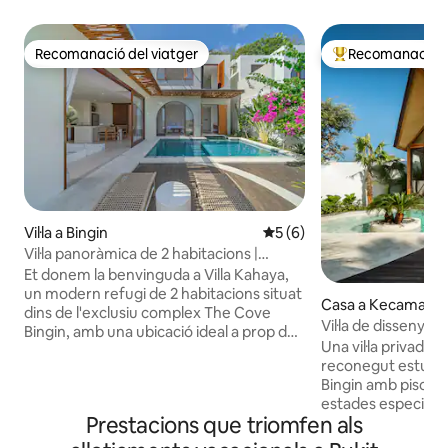
Recomanació del viatger
Recomanació de
Recomanació del viatger
Principals recoma
Vil·la a Bingin
5 de puntuació mitjana d'un
5 (6)
Vil·la panoràmica de 2 habitacions |
Piscina, banyera d'hidromassatge i vista
Et donem la benvinguda a Villa Kahaya,
a l'oceà
un modern refugi de 2 habitacions situat
Casa a Kecamatan
dins de l'exclusiu complex The Cove
tan
Vil·la de disseny de
Bingin, amb una ubicació ideal a prop de
privada
Una vil·la privada 
la platja, clubs de platja, cafeteries i
reconegut estudi 
restaurants. La vil·la, dissenyada amb una
Bingin amb piscina, 
sala d'estar lluminosa i oberta, combina
estades especials. 
la comoditat de l'interior amb els espais
Prestacions que triomfen als
únic que et fa sent
tropicals de l'exterior. Al cor de
t'ofereix una expe
l'allotjament hi ha una piscina privada, i