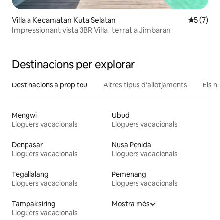
Vil·la a Kecamatan Kuta Selatan
5 de punt
5 (7)
Impressionant vista 3BR Vil·la i terrat a Jimbaran
Destinacions per explorar
Destinacions a prop teu
Altres tipus d'allotjaments
Els m
Mengwi
Ubud
Lloguers vacacionals
Lloguers vacacionals
Denpasar
Nusa Penida
Lloguers vacacionals
Lloguers vacacionals
Tegallalang
Pemenang
Lloguers vacacionals
Lloguers vacacionals
Tampaksiring
Mostra més
Lloguers vacacionals