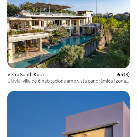
Vil·la a South Kuta
5 de punt
5 (8)
Uluviu: vil·la de 6 habitacions amb vista panoràmica i zona
de benestar