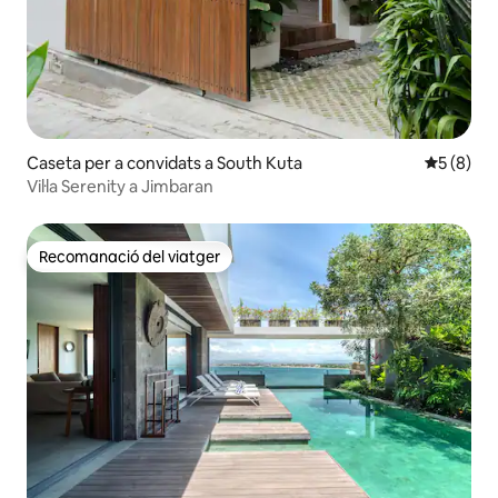
Caseta per a convidats a South Kuta
5 de punt
5 (8)
Vil·la Serenity a Jimbaran
Recomanació del viatger
Recomanació del viatger