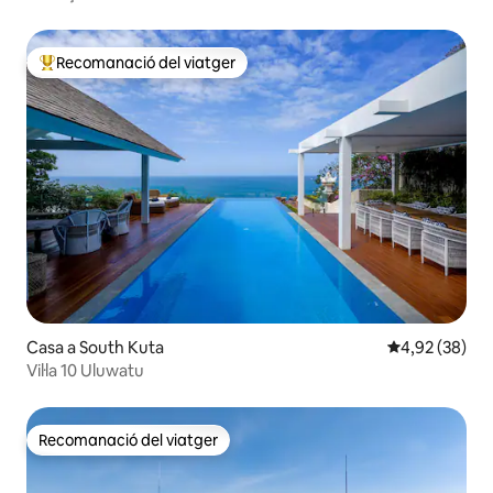
Recomanació del viatger
Principals recomanacions dels viatgers
Casa a South Kuta
4,92 de puntua
4,92 (38)
Vil·la 10 Uluwatu
Recomanació del viatger
Recomanació del viatger