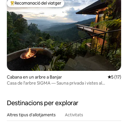
Recomanació del viatger
Principals recomanacions dels viatgers
Cabana en un arbre a Banjar
5 de puntu
5 (17)
Casa de l'arbre SIGMA — Sauna privada i vistes al
capvespre
Destinacions per explorar
Altres tipus d'allotjaments
Activitats