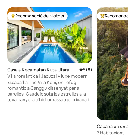
Recomanació del viatger
Recomanació de
Principals recomanacions dels viatgers
Principals recoma
Casa a Kecamatan Kuta Utara
5 de puntuació mitjana d'un
5 (8)
Vil·la romàntica | Jacuzzi + luxe modern
Escapa't a The Villa Keni, un refugi
romàntic a Canggu dissenyat per a
parelles. Gaudeix sota les estrelles a la
teva banyera d'hidromassatge privada i
després relaxa't en uns interiors
elegants i moderns amb textures
naturals càlides. 2 dormitoris, 2 banys,
amb capacitat per a 4 persones. La sala
Cabana en un arb
d'estar d'espai obert, el bany d'estil spa i
rapura
3 Habitacions - La 
la transició entre l'interior i l'exterior