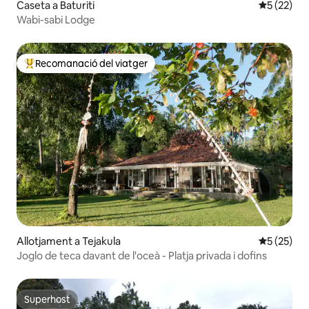
Caseta a Baturiti
5 de puntu
5 (22)
Wabi-sabi Lodge
Recomanació del viatger
Principals recomanacions dels viatgers
Allotjament a Tejakula
5 de puntu
5 (25)
Joglo de teca davant de l'oceà - Platja privada i dofins
Superhost
Superhost